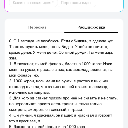
Какая основная идея?
Перескажи видео
Пересказ
Расшифровка
0
:
С 1 взгляда не влюблюсь. Если обидишь, я сделаю кус.
Ты хотел купить меня, но ты Беден. У тебя нет ничего,
кроме денег. У меня денег. Со мной дожди. Ты меня жди,
жди.
1
:
Я экспонат, ты мой фонарь, билет на 1000 карат. Носи
меня на руках, я растаю в них, как шоколад, экспонат, ты
мой фонарь, но.
2
:
1000 корон, носи меня на руках, я растаю в них, как
шоколад о ля ля, что за киса по ней плачет телевизор,
исполняются капризы.
3
:
Для кого же станет призом про неё не сказать и не спеть,
но нереальная просто жесть трогать нельзя только
смотреть, смотреть он сильный, я краси.
4
:
Он умный, я красивая, он пашет, я красивая и говорит,
что я красивая, я
5
:
Экспонат, ты мой фанат и на 1000 карат.