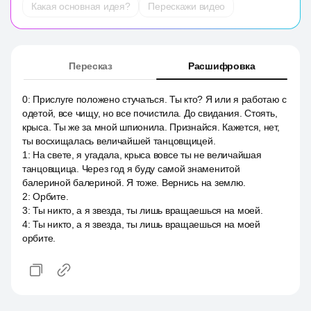
Какая основная идея?
Перескажи видео
Пересказ
Расшифровка
0
:
Прислуге положено стучаться. Ты кто? Я или я работаю с
одетой, все чищу, но все почистила. До свидания. Стоять,
крыса. Ты же за мной шпионила. Признайся. Кажется, нет,
ты восхищалась величайшей танцовщицей.
1
:
На свете, я угадала, крыса вовсе ты не величайшая
танцовщица. Через год я буду самой знаменитой
балериной балериной. Я тоже. Вернись на землю.
2
:
Орбите.
3
:
Ты никто, а я звезда, ты лишь вращаешься на моей.
4
:
Ты никто, а я звезда, ты лишь вращаешься на моей
орбите.