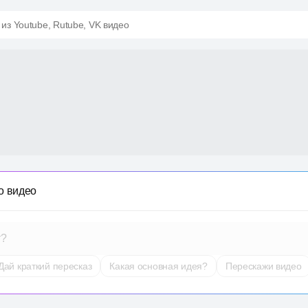
 из Youtube, Rutube, VK видео
о видео
т?
Дай краткий пересказ
Какая основная идея?
Перескажи видео