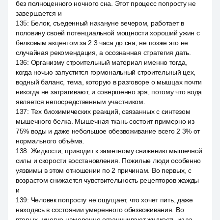
без полноценного ночного сна. Этот процесс попросту не
завершается и
135
:
Белок, съеденный накануне вечером, работает в
половину своей потенциальной мощности хороший ужин с
белковым акцентом за 2 3 часа до сна, не позже это не
случайная рекомендация, а осознанная стратегия дать.
136
:
Организму строительный материал именно тогда,
когда ночью запустится гормональный строительный цех,
водный баланс, тема, которую в разговоре о мышцах почти
никогда не затрагивают, и совершенно зря, потому что вода
является непосредственным участником.
137
:
Тех биохимических реакций, связанных с синтезом
мышечного белка. Мышечная ткань состоит примерно из
75% воды и даже небольшое обезвоживание всего 2 3% от
нормального объёма.
138
:
Жидкости, приводит к заметному снижению мышечной
силы и скорости восстановления. Пожилые люди особенно
уязвимы в этом отношении по 2 причинам. Во первых, с
возрастом снижается чувствительность рецепторов жажды
и
139
:
Человек попросту не ощущает, что хочет пить, даже
находясь в состоянии умеренного обезвоживания. Во
вторых, многие намеренно ограничивают жидкость из за