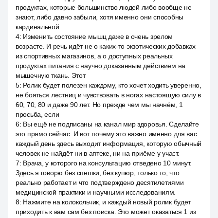
продуктах, которые большинство людей либо вообще не
знают, либо давно забыли, хотя именно они способны
кардинальной
4
:
Изменить состояние мышц даже в очень зрелом
возрасте. И речь идёт не о каких-то экзотических добавках
из спортивных магазинов, а о доступных реальных
продуктах питания с научно доказанным действием на
мышечную ткань. Этот
5
:
Ролик будет полезен каждому, кто хочет ходить уверенно,
не бояться лестниц и чувствовать в ногах настоящую силу в
60, 70, 80 и даже 90 лет. Но прежде чем мы начнём, 1
просьба, если
6
:
Вы ещё не подписаны на канал мир здоровья. Сделайте
это прямо сейчас. И вот почему это важно именно для вас
каждый день здесь выходит информация, которую обычный
человек не найдёт ни в аптеке, ни на приёме у участ.
7
:
Врача, у которого на консультацию отведено 10 минут.
Здесь я говорю без спешки, без купюр, только то, что
реально работает и что подтверждено десятилетиями
медицинской практики и научными исследованиям.
8
:
Нажмите на колокольчик, и каждый новый ролик будет
приходить к вам сам без поиска. Это может оказаться 1 из