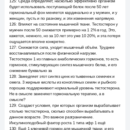
125
:
Среда определяет, насколько эффективно организм
будет использовать поступающий белок после 50 лет
гормональный фон меняется кардинально и у мужчин, и у
женщин, пусть и по разному, и эти изменения напрямую.
126
:
Влияют на состояние мышечной ткани. Тестостерон у
мужчин после 50 снижается примерно на 1 2% в год. Это,
кажется, немного, но за 10 лет это уже 10 20%, и эта потеря
ощущается вполне конкретно.
127
:
Снижается сила, уходит мышечный объём. Труднее
восстанавливаться после физической нагрузки.
Тестостерон 1 из главных анаболических гормонов, то есть
гормонов, стимулирующих синтез мышечного белка, и его
снижение буквально за
128
:
Замедляет этот синтез цинк из тыквенных семечек и
омега. 3 жирные кислоты из конопляных семян и рыбного
порошка поддерживают нормальный уровень тестостерона.
Не в смысле заменяют гормональную терапию, а в
смысле?
129
:
Создают условия, при которых организм вырабатывает
столько тестостерона, сколько способен вырабатывать в
данном возрасте. Это важное разграничение.
Инсулиноподобный фактор роста 1 типа ифр 1 ещё
130
:
Ещё 1 ключевой гормон для мышечной ткани, и его