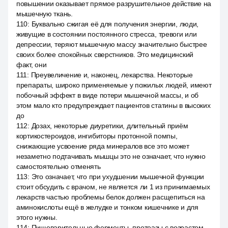
повышении оказывает прямое разрушительное действие на
мышечную ткань.
110
:
Буквально сжигая её для получения энергии, люди,
живущие в состоянии постоянного стресса, тревоги или
депрессии, теряют мышечную массу значительно быстрее
своих более спокойных сверстников. Это медицинский
факт, они
111
:
Преувеличение и, наконец, лекарства. Некоторые
препараты, широко применяемые у пожилых людей, имеют
побочный эффект в виде потери мышечной массы, и об
этом мало кто предупреждает пациентов статины в высоких
до
112
:
Дозах, некоторые диуретики, длительный приём
кортикостероидов, ингибиторы протонной помпы,
снижающие усвоение ряда минералов все это может
незаметно подтачивать мышцы это не означает, что нужно
самостоятельно отменять
113
:
Это означает, что при ухудшении мышечной функции
стоит обсудить с врачом, не является ли 1 из принимаемых
лекарств частью проблемы белок должен расщепиться на
аминокислоты ещё в желудке и тонком кишечнике и для
этого нужны.
114
:
Пищеварительные ферменты, протеазы с возрастом,