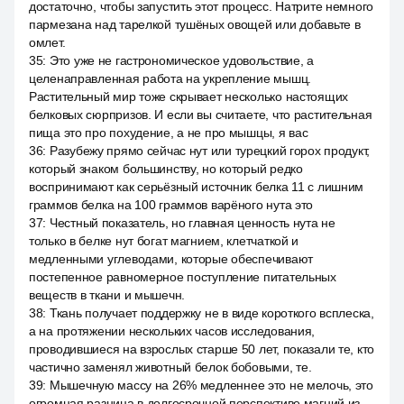
достаточно, чтобы запустить этот процесс. Натрите немного
пармезана над тарелкой тушёных овощей или добавьте в
омлет.
35
:
Это уже не гастрономическое удовольствие, а
целенаправленная работа на укрепление мышц.
Растительный мир тоже скрывает несколько настоящих
белковых сюрпризов. И если вы считаете, что растительная
пища это про похудение, а не про мышцы, я вас
36
:
Разубежу прямо сейчас нут или турецкий горох продукт,
который знаком большинству, но который редко
воспринимают как серьёзный источник белка 11 с лишним
граммов белка на 100 граммов варёного нута это
37
:
Честный показатель, но главная ценность нута не
только в белке нут богат магнием, клетчаткой и
медленными углеводами, которые обеспечивают
постепенное равномерное поступление питательных
веществ в ткани и мышечн.
38
:
Ткань получает поддержку не в виде короткого всплеска,
а на протяжении нескольких часов исследования,
проводившиеся на взрослых старше 50 лет, показали те, кто
частично заменял животный белок бобовыми, те.
39
:
Мышечную массу на 26% медленнее это не мелочь, это
огромная разница в долгосрочной перспективе магний из