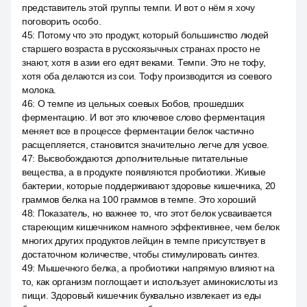
представитель этой группы темпи. И вот о нём я хочу
поговорить особо.
45
:
Потому что это продукт, который большинство людей
старшего возраста в русскоязычных странах просто не
знают, хотя в азии его едят веками. Темпи. Это не тофу,
хотя оба делаются из сои. Тофу производится из соевого
молока.
46
:
О темпе из цельных соевых Бобов, прошедших
ферментацию. И вот это ключевое слово ферментация
меняет все в процессе ферментации белок частично
расщепляется, становится значительно легче для усвое.
47
:
Высвобождаются дополнительные питательные
вещества, а в продукте появляются пробиотики. Живые
бактерии, которые поддерживают здоровье кишечника, 20
граммов белка на 100 граммов в темпе. Это хороший
48
:
Показатель, но важнее то, что этот белок усваивается
стареющим кишечником намного эффективнее, чем белок
многих других продуктов лейцин в темпе присутствует в
достаточном количестве, чтобы стимулировать синтез.
49
:
Мышечного белка, а пробиотики напрямую влияют на
то, как организм поглощает и использует аминокислоты из
пищи. Здоровый кишечник буквально извлекает из еды