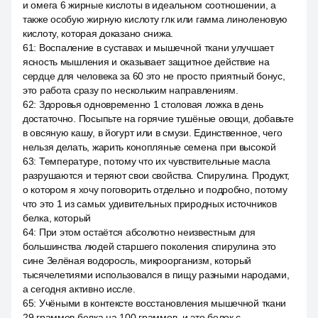
и омега 6 жирные кислоты в идеальном соотношении, а
также особую жирную кислоту глк или гамма линоленовую
кислоту, которая доказано снижа.
61
:
Воспаление в суставах и мышечной ткани улучшает
ясность мышления и оказывает защитное действие на
сердце для человека за 60 это не просто приятный бонус,
это работа сразу по нескольким направлениям.
62
:
Здоровья одновременно 1 столовая ложка в день
достаточно. Посыпьте на горячие тушёные овощи, добавьте
в овсяную кашу, в йогурт или в смузи. Единственное, чего
нельзя делать, жарить конопляные семена при высокой
63
:
Температуре, потому что их чувствительные масла
разрушаются и теряют свои свойства. Спирулина. Продукт,
о котором я хочу поговорить отдельно и подробно, потому
что это 1 из самых удивительных природных источников
белка, который
64
:
При этом остаётся абсолютно неизвестным для
большинства людей старшего поколения спирулина это
сине Зелёная водоросль, микроорганизм, который
тысячелетиями использовался в пищу разными народами,
а сегодня активно иссле.
65
:
Учёными в контексте восстановления мышечной ткани
29 граммов белка на 100 граммов, и это белок с