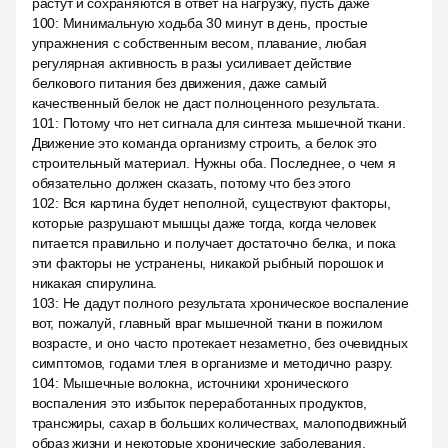
растут и сохраняются в ответ на нагрузку, пусть даже
100
:
Минимальную ходьба 30 минут в день, простые
упражнения с собственным весом, плавание, любая
регулярная активность в разы усиливает действие
белкового питания без движения, даже самый
качественный белок не даст полноценного результата.
101
:
Потому что нет сигнала для синтеза мышечной ткани.
Движение это команда организму строить, а белок это
строительный материал. Нужны оба. Последнее, о чем я
обязательно должен сказать, потому что без этого
102
:
Вся картина будет неполной, существуют факторы,
которые разрушают мышцы даже тогда, когда человек
питается правильно и получает достаточно белка, и пока
эти факторы не устранены, никакой рыбный порошок и
никакая спирулина.
103
:
Не дадут полного результата хроническое воспаление
вот, пожалуй, главный враг мышечной ткани в пожилом
возрасте, и оно часто протекает незаметно, без очевидных
симптомов, годами тлея в организме и методично разру.
104
:
Мышечные волокна, источники хронического
воспаления это избыток переработанных продуктов,
трансжиры, сахар в больших количествах, малоподвижный
образ жизни и некоторые хронические заболевания,