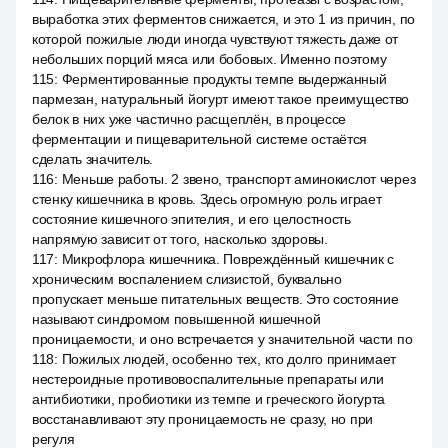
выработка этих ферментов снижается, и это 1 из причин, по
которой пожилые люди иногда чувствуют тяжесть даже от
небольших порций мяса или бобовых. Именно поэтому
115
:
Ферментированные продукты темпе выдержанный
пармезан, натуральный йогурт имеют такое преимущество
белок в них уже частично расщеплён, в процессе
ферментации и пищеварительной системе остаётся
сделать значитель.
116
:
Меньше работы. 2 звено, транспорт аминокислот через
стенку кишечника в кровь. Здесь огромную роль играет
состояние кишечного эпителия, и его целостность
напрямую зависит от того, насколько здоровы.
117
:
Микрофлора кишечника. Повреждённый кишечник с
хроническим воспалением слизистой, буквально
пропускает меньше питательных веществ. Это состояние
называют синдромом повышенной кишечной
проницаемости, и оно встречается у значительной части по
118
:
Пожилых людей, особенно тех, кто долго принимает
нестероидные противовоспалительные препараты или
антибиотики, пробиотики из темпе и греческого йогурта
восстанавливают эту проницаемость не сразу, но при
регуля