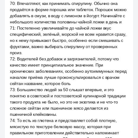
70
:
Впечатляют, как принимать спирулину. Обычно она
продаётся в форме порошка или таблеток. Порошок можно
добавлять в смузи, в воду с лимоном в йогурт. Начинайте с
небольшого количества половины чайной ложки в день и
71
:
Постепенно увеличивайте до чайной ложки вкус
специфический, зелёный, морской не всем нравится сразу,
но к нему привыкают быстро, особенно если смешивать с
фруктами, важно выбирать спирулину от проверенных
произ.
72
:
Водителей без добавок и загрязнителей, потому что
качество имеет принципиальное значение. При
хронических заболеваниях, особенно аутоиммунных перед
началом приёма лучше проконсультироваться с врачом
сейтан название, которое боль
73
:
Большинство людей за 50 слышат впервые, и это
понятно в советской и постсоветской кулинарной традиции
такого продукта не было, но это не экзотика и не что-то
сложное сейтан или пшеничное мясо делается из
пшеничной клейковины.
74
:
То есть из глютена и представляет собой плотную,
мясистую по текстуре белковую массу, которая при
правильном приготовлении действительно напоминает