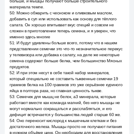
больше, и мышцы получают больше строительного
материала темпе.
50
:
Можно обжарить с чесноком и оливковым маслом,
добавить в суп или использовать как основу для тёплого
салата. Он хорошо впитывает вкус специй и совсем не
сложен в приготовлении теперь семена, и я уверен, что
именно здесь многие
51
:
И будут удивлены больше всего, потому что в нашем
представлении семечки это что-то незначительное перекус
у телевизора или добавка к салату, на деле же некоторые
семена содержат больше белка, чем большинство Мясных
продуктов.
52
:
И при этом несут в себе такой набор минералов,
который специально не составить тыквенные семечки 19
граммов белка на 100 граммов это уже серьёзнее куриного
яйца в полтора раза, но главная ценность тыкве.
53
:
Семечек для мышц не белок, a3 минерала, которые
работают вместе как команда магний, без него мышцы не
могут нормально сокращаться и расслабляться, и его
дефицит встречается у большинства людей старше 60 же.
54
:
Оно переносит кислород к мышечным клеткам и без
достаточного железа. Мышцы просто не получают питания
в нужном объёме цинк. Он необходим для восстановления