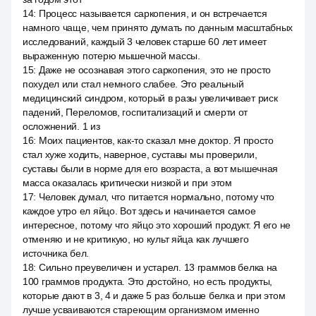
14
:
Процесс называется саркопения, и он встречается
намного чаще, чем принято думать по данным масштабных
исследований, каждый 3 человек старше 60 лет имеет
выраженную потерю мышечной массы.
15
:
Даже не осознавая этого саркопения, это не просто
похудел или стал немного слабее. Это реальный
медицинский синдром, который в разы увеличивает риск
падений, Переломов, госпитализаций и смерти от
осложнений. 1 из
16
:
Моих пациентов, как-то сказал мне доктор. Я просто
стал хуже ходить, наверное, суставы мы проверили,
суставы были в норме для его возраста, а вот мышечная
масса оказалась критически низкой и при этом
17
:
Человек думал, что питается нормально, потому что
каждое утро ел яйцо. Вот здесь и начинается самое
интересное, потому что яйцо это хороший продукт. Я его не
отменяю и не критикую, но культ яйца как лучшего
источника бел.
18
:
Сильно преувеличен и устарел. 13 граммов белка на
100 граммов продукта. Это достойно, но есть продукты,
которые дают в 3, 4 и даже 5 раз больше белка и при этом
лучше усваиваются стареющим организмом именно