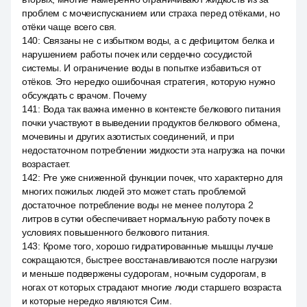
проблем с мочеиспусканием или страха перед отёками, но
отёки чаще всего свя.
140
:
Связаны не с избытком воды, а с дефицитом белка и
нарушением работы почек или сердечно сосудистой
системы. И ограничение воды в попытке избавиться от
отёков. Это нередко ошибочная стратегия, которую нужно
обсуждать с врачом. Почему
141
:
Вода так важна именно в контексте белкового питания
почки участвуют в выведении продуктов белкового обмена,
мочевины и других азотистых соединений, и при
недостаточном потреблении жидкости эта нагрузка на почки
возрастает.
142
:
Pre уже сниженной функции почек, что характерно для
многих пожилых людей это может стать проблемой
достаточное потребление воды не менее полутора 2
литров в сутки обеспечивает нормальную работу почек в
условиях повышенного белкового питания.
143
:
Кроме того, хорошо гидратированные мышцы лучше
сокращаются, быстрее восстанавливаются после нагрузки
и меньше подвержены судорогам, ночным судорогам, в
ногах от которых страдают многие люди старшего возраста
и которые нередко являются Сим.