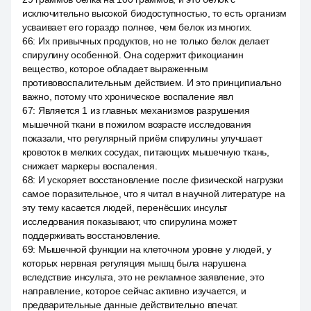
исключительно высокой биодоступностью, то есть организм
усваивает его гораздо полнее, чем белок из многих.
66
:
Их привычных продуктов, но не только белок делает
спирулину особенной. Она содержит фикоцианин
вещество, которое обладает выраженным
противовоспалительным действием. И это принципиально
важно, потому что хроническое воспаление явл
67
:
Является 1 из главных механизмов разрушения
мышечной ткани в пожилом возрасте исследования
показали, что регулярный приём спирулины улучшает
кровоток в мелких сосудах, питающих мышечную ткань,
снижает маркеры воспаления.
68
:
И ускоряет восстановление после физической нагрузки
самое поразительное, что я читал в научной литературе на
эту тему касается людей, перенёсших инсульт
исследования показывают, что спирулина может
поддерживать восстановление.
69
:
Мышечной функции на клеточном уровне у людей, у
которых нервная регуляция мышц была нарушена
вследствие инсульта, это не рекламное заявление, это
направление, которое сейчас активно изучается, и
предварительные данные действительно впечат.