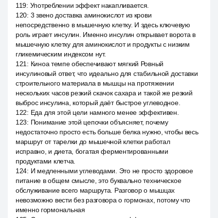
119
:
Употреблении эффект накапливается.
120
:
3 звено доставка аминокислот из крови
непосредственно в мышечную клетку. И здесь ключевую
роль играет инсулин. Именно инсулин открывает ворота в
мышечную клетку для аминокислот и продукты с низким
гликемическим индексом нут.
121
:
Киноа темпе обеспечивают мягкий Ровный
инсулиновый ответ, что идеально для стабильной доставки
строительного материала в мышцы на протяжении
нескольких часов резкий скачок сахара и такой же резкий
выброс инсулина, который даёт быстрое углеводное.
122
:
Еда для этой цели намного менее эффективен.
123
:
Понимание этой цепочки объясняет, почему
недостаточно просто есть больше белка нужно, чтобы весь
маршрут от тарелки до мышечной клетки работал
исправно, и диета, богатая ферментированными
продуктами клетча.
124
:
И медленными углеводами. Это не просто здоровое
питание в общем смысле, это буквально техническое
обслуживание всего маршрута. Разговор о мышцах
невозможно вести без разговора о гормонах, потому что
именно гормональная