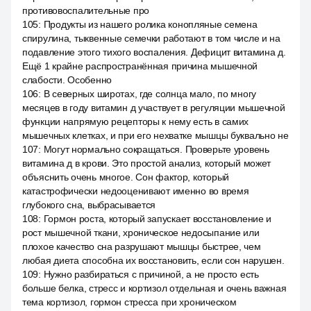
противовоспалительные про
105
:
Продукты из нашего ролика конопляные семена
спирулина, тыквенные семечки работают в том числе и на
подавление этого тихого воспаления. Дефицит витамина д.
Ещё 1 крайне распространённая причина мышечной
слабости. Особенно
106
:
В северных широтах, где солнца мало, по многу
месяцев в году витамин д участвует в регуляции мышечной
функции напрямую рецепторы к нему есть в самих
мышечных клетках, и при его нехватке мышцы буквально не
107
:
Могут нормально сокращаться. Проверьте уровень
витамина д в крови. Это простой анализ, который может
объяснить очень многое. Сон фактор, который
катастрофически недооценивают именно во время
глубокого сна, выбрасывается
108
:
Гормон роста, который запускает восстановление и
рост мышечной ткани, хроническое недосыпание или
плохое качество сна разрушают мышцы быстрее, чем
любая диета способна их восстановить, если сон нарушен.
109
:
Нужно разбираться с причиной, а не просто есть
больше белка, стресс и кортизол отдельная и очень важная
тема кортизол, гормон стресса при хроническом