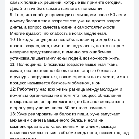
самых полезных решений, которые вы примите сегодня.
Давайте начнём с самого важного с понимания.
9
:
Того, что вообще происходит с мышцами после 50 лет и
почему белок в этом возрасте это уже не просто вопрос
диеты, а вопрос качества жизни и самостоятельности.
Многие думают, что слабость в ногах медленная.
10
:
Походка, ощущение нестабильности при ходьбе это
просто возраст, мол, ничего не поделаешь, но это в корне
неверное представление, и именно эта ошибочная
установка лишает миллионы людей, возможности жить.
11
:
Полноценно. В пожилом возрасте мышечная ткань
живая, она постоянно обновляется, старые белковые
структуры разрушаются, новые строятся на их месте, и этот
процесс называется белковым обменом, и он
12
:
Работает у нас всю жизнь разница между молодым и
пожилым организмом не в том, что процесс обновления
прекращается, он продолжается, но баланс смещается в
сторону разрушения после 50 лет тело начинает
13
:
Хуже реагировать на белок из пищи, хуже запускает
механизм синтеза мышечного белка, и если не
компенсировать это качественным питанием, мышцы
начинают уменьшаться в объёме медленно, незаметно, год
за годом этот