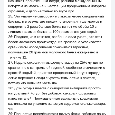
называют, процеженный йогурт, разница между обычным
йогуртом из магазина и настоящим процеженным йогуртом
огромная, и дело не только во вкусе про.
25
:
Это удаление сыворотки и лактозы через специальный
фильтр, и в результате продукт становится гуще кремов и
содержит в 2 раза больше белка на тот же объём 10 с
лишним граммов белка на 100 граммов это уже серьё.
26
:
Позднее, чем кажется, особенно если учесть, что этот
белок молочного происхождения прекрасно усваивается
организмом исследования показывают взрослые,
получавшие 20 граммов молочного белка ежедневно в
течение 12.
27
:
Недель сохранили мышечную массу на 25% лучше по
сравнению с контрольной группой, особенно в сочетании с
простой ходьбой, при этом процеженный йогурт гораздо
легче переносят люди с чувствительностью к лактозе,
потому что большая часть лак
28
:
Дозы уходит вместе с сывороткой выбирайте простой
натуральный йогурт без добавок, сахара и фруктовых
наполнителей. Промышленные варианты с красивыми
картинками на упаковке зачастую содержат столько сахара,
что
29
:
Полностью перечёркивают пользу белка добавьте ложку