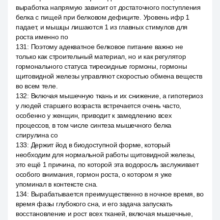
выработка напрямую зависит от достаточного поступления
белка с пищей при белковом дефиците. Уровень ифр 1
падает, и мышцы лишаются 1 из главных стимулов для
роста именно по
131
:
Поэтому адекватное белковое питание важно не
только как строительный материал, но и как регулятор
гормонального статуса тиреоидные гормоны, гормоны
щитовидной железы управляют скоростью обмена веществ
во всем теле.
132
:
Включая мышечную ткань и их снижение, а гипотериоз
у людей старшего возраста встречается очень часто,
особенно у женщин, приводит к замедлению всех
процессов, в том числе синтеза мышечного белка
спирулина со
133
:
Держит йод в биодоступной форме, который
необходим для нормальной работы щитовидной железы,
это ещё 1 причина, по которой эта водоросль заслуживает
особого внимания, гормон роста, о котором я уже
упоминал в контексте сна.
134
:
Вырабатывается преимущественно в ночное время, во
время фазы глубокого сна, и его задача запускать
восстановление и рост всех тканей, включая мышечные,