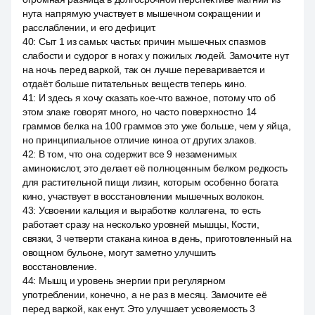
нута напрямую участвует в мышечном сокращении и
расслаблении, и его дефицит.
40
:
Сыт 1 из самых частых причин мышечных спазмов
слабости и судорог в ногах у пожилых людей. Замочите нут
на ночь перед варкой, так он лучше переваривается и
отдаёт больше питательных веществ теперь кино.
41
:
И здесь я хочу сказать кое-что важное, потому что об
этом злаке говорят много, но часто поверхностно 14
граммов белка на 100 граммов это уже больше, чем у яйца,
но принципиальное отличие киноа от других злаков.
42
:
В том, что она содержит все 9 незаменимых
аминокислот, это делает её полноценным белком редкость
для растительной пищи лизин, которым особенно богата
кино, участвует в восстановлении мышечных волокон.
43
:
Усвоении кальция и выработке коллагена, то есть
работает сразу на несколько уровней мышцы, Кости,
связки, 3 четверти стакана киноа в день, приготовленный на
овощном бульоне, могут заметно улучшить
восстановление.
44
:
Мышц и уровень энергии при регулярном
употреблении, конечно, а не раз в месяц. Замочите её
перед варкой, как енут. Это улучшает усвояемость 3