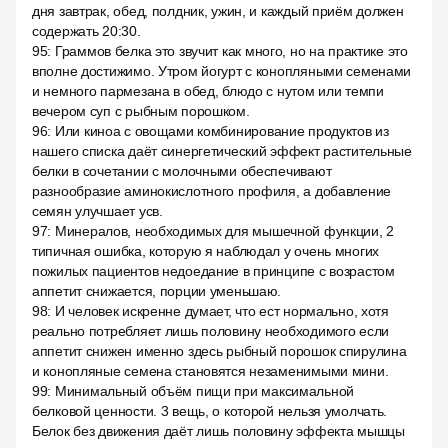
дня завтрак, обед, полдник, ужин, и каждый приём должен
содержать 20:30.
95
:
Граммов белка это звучит как много, но на практике это
вполне достижимо. Утром йогурт с конопляными семенами
и немного пармезана в обед, блюдо с нутом или темпи
вечером суп с рыбным порошком.
96
:
Или киноа с овощами комбинирование продуктов из
нашего списка даёт синергетический эффект растительные
белки в сочетании с молочными обеспечивают
разнообразие аминокислотного профиля, а добавление
семян улучшает усв.
97
:
Минералов, необходимых для мышечной функции, 2
типичная ошибка, которую я наблюдал у очень многих
пожилых пациентов недоедание в принципе с возрастом
аппетит снижается, порции уменьшаю.
98
:
И человек искренне думает, что ест нормально, хотя
реально потребляет лишь половину необходимого если
аппетит снижен именно здесь рыбный порошок спирулина
и конопляные семена становятся незаменимыми мини.
99
:
Минимальный объём пищи при максимальной
белковой ценности. 3 вещь, о которой нельзя умолчать.
Белок без движения даёт лишь половину эффекта мышцы