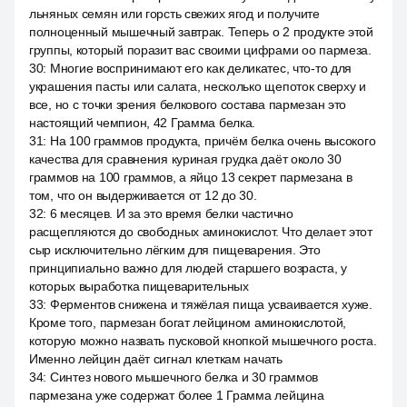
льняных семян или горсть свежих ягод и получите
полноценный мышечный завтрак. Теперь о 2 продукте этой
группы, который поразит вас своими цифрами оо пармеза.
30
:
Многие воспринимают его как деликатес, что-то для
украшения пасты или салата, несколько щепоток сверху и
все, но с точки зрения белкового состава пармезан это
настоящий чемпион, 42 Грамма белка.
31
:
На 100 граммов продукта, причём белка очень высокого
качества для сравнения куриная грудка даёт около 30
граммов на 100 граммов, а яйцо 13 секрет пармезана в
том, что он выдерживается от 12 до 30.
32
:
6 месяцев. И за это время белки частично
расщепляются до свободных аминокислот. Что делает этот
сыр исключительно лёгким для пищеварения. Это
принципиально важно для людей старшего возраста, у
которых выработка пищеварительных
33
:
Ферментов снижена и тяжёлая пища усваивается хуже.
Кроме того, пармезан богат лейцином аминокислотой,
которую можно назвать пусковой кнопкой мышечного роста.
Именно лейцин даёт сигнал клеткам начать
34
:
Синтез нового мышечного белка и 30 граммов
пармезана уже содержат более 1 Грамма лейцина