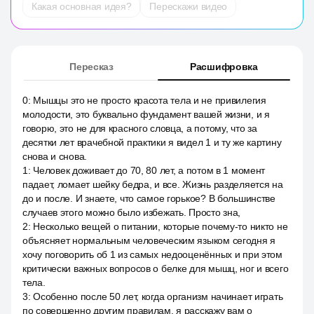
Какая основная идея?
Перескажи видео
Пересказ
Расшифровка
0
:
Мышцы это не просто красота тела и не привилегия
молодости, это буквально фундамент вашей жизни, и я
говорю, это не для красного словца, а потому, что за
десятки лет врачебной практики я видел 1 и ту же картину
снова и снова.
1
:
Человек доживает до 70, 80 лет, а потом в 1 момент
падает, ломает шейку бедра, и все. Жизнь разделяется на
до и после. И знаете, что самое горькое? В большинстве
случаев этого можно было избежать. Просто зна,
2
:
Несколько вещей о питании, которые почему-то никто не
объясняет нормальным человеческим языком сегодня я
хочу поговорить об 1 из самых недооценённых и при этом
критически важных вопросов о белке для мышц, ног и всего
тела.
3
:
Особенно после 50 лет, когда организм начинает играть
по совершенно другим правилам, я расскажу вам о