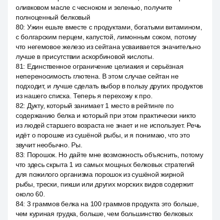
оливковом масле с чесноком и зеленью, получите
полноценный белковый
80
:
Ужин ешьте вместе с продуктами, богатыми витамином,
с болгарским перцем, капустой, лимонным соком, потому
что негемовое железо из сейтана усваивается значительно
лучше в присутствии аскорбиновой кислоты.
81
:
Единственное ограничение целиакия и серьёзная
непереносимость глютена. В этом случае сейтан не
подходит, и лучше сделать выбор в пользу других продуктов
из нашего списка. Теперь я перехожу к про.
82
:
Дукту, который занимает 1 место в рейтинге по
содержанию белка и который при этом практически никто
из людей старшего возраста не знает и не использует. Речь
идёт о порошке из сушёной рыбы, и я понимаю, что это
звучит необычно. Ры.
83
:
Порошок. Но дайте мне возможность объяснить, потому
что здесь скрыта 1 из самых мощных белковых стратегий
для пожилого организма порошок из сушёной жирной
рыбы, трески, пикши или других морских видов содержит
около 60.
84
:
3 граммов белка на 100 граммов продукта это больше,
чем куриная грудка, больше, чем большинство белковых