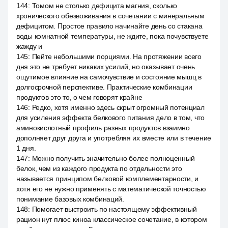
144
:
Томом не столько дефицита магния, сколько
хронического обезвоживания в сочетании с минеральным
дефицитом. Простое правило начинайте день со стакана
воды комнатной температуры, не ждите, пока почувствуете
жажду и
145
:
Пейте небольшими порциями. На протяжении всего
дня это не требует никаких усилий, но оказывает очень
ощутимое влияние на самочувствие и состояние мышц в
долгосрочной перспективе. Практические комбинации
продуктов это то, о чем говорят крайне
146
:
Редко, хотя именно здесь скрыт огромный потенциал
для усиления эффекта белкового питания дело в том, что
аминокислотный профиль разных продуктов взаимно
дополняет друг друга и употребляя их вместе или в течение
1 дня.
147
:
Можно получить значительно более полноценный
белок, чем из каждого продукта по отдельности это
называется принципом белковой комплементарности, и
хотя его не нужно применять с математической точностью
понимание базовых комбинаций.
148
:
Помогает выстроить по настоящему эффективный
рацион нут плюс киноа классическое сочетание, в котором