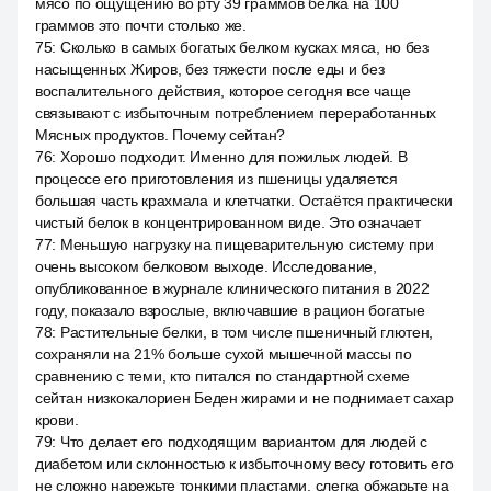
мясо по ощущению во рту 39 граммов белка на 100
граммов это почти столько же.
75
:
Сколько в самых богатых белком кусках мяса, но без
насыщенных Жиров, без тяжести после еды и без
воспалительного действия, которое сегодня все чаще
связывают с избыточным потреблением переработанных
Мясных продуктов. Почему сейтан?
76
:
Хорошо подходит. Именно для пожилых людей. В
процессе его приготовления из пшеницы удаляется
большая часть крахмала и клетчатки. Остаётся практически
чистый белок в концентрированном виде. Это означает
77
:
Меньшую нагрузку на пищеварительную систему при
очень высоком белковом выходе. Исследование,
опубликованное в журнале клинического питания в 2022
году, показало взрослые, включавшие в рацион богатые
78
:
Растительные белки, в том числе пшеничный глютен,
сохраняли на 21% больше сухой мышечной массы по
сравнению с теми, кто питался по стандартной схеме
сейтан низкокалориен Беден жирами и не поднимает сахар
крови.
79
:
Что делает его подходящим вариантом для людей с
диабетом или склонностью к избыточному весу готовить его
не сложно нарежьте тонкими пластами, слегка обжарьте на