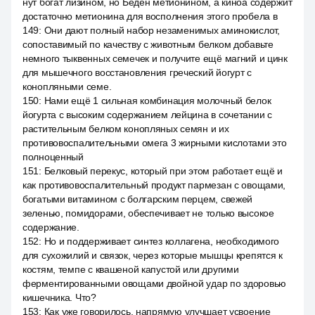
нут богат лизином, но Беден метионином, а киноа содержит
достаточно метионина для восполнения этого пробела в
149
:
Они дают полный набор незаменимых аминокислот,
сопоставимый по качеству с животным белком добавьте
немного тыквенных семечек и получите ещё магний и цинк
для мышечного восстановления греческий йогурт с
конопляными семе.
150
:
Нами ещё 1 сильная комбинация молочный белок
йогурта с высоким содержанием лейцина в сочетании с
растительным белком конопляных семян и их
противовоспалительными омега 3 жирными кислотами это
полноценный
151
:
Белковый перекус, который при этом работает ещё и
как противовоспалительный продукт пармезан с овощами,
богатыми витамином с болгарским перцем, свежей
зеленью, помидорами, обеспечивает не только высокое
содержание.
152
:
Но и поддерживает синтез коллагена, необходимого
для сухожилий и связок, через которые мышцы крепятся к
костям, темпе с квашеной капустой или другими
ферментированными овощами двойной удар по здоровью
кишечника. Что?
153
:
Как уже говорилось, напрямую улучшает усвоение