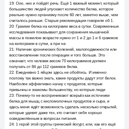
19
:
Ооо, них и пойдёт речь. Ещё 1 важный момент, который
большинство людей упускают количество белка, которое
реально нужно организму после 60 лет, заметно выше, чем
считалось раньше. Старые рекомендации говорили об 1.
20
:
Грамме белка на килограмм веса в сутки. Современные
исследования показывают для сохранения мышечной
массы в пожилом возрасте нужно от 1 и 2 до 1 и 6 граммов
на килограмм в сутки, а при на
21
:
Наличии хронических болезней, малоподвижности или
восстановлении после операции и того больше. Это
означает, что человек весом 70 килограммов должен
получать от 84 до 112 граммов белка.
22
:
Ежедневно 1 яйцом здесь не обойтись. И именно
поэтому так важно знать, какие продукты дадут этот белок.
Наиболее эффективно начну с продуктов, которые
привычны и знакомы большинству, но которые люди
23
:
Почему-то не воспринимают всерьёз как источники
белка для мышц с кисломолочных продуктов и сыра, и
здесь меня ждёт возможность сделать несколько открытий,
которые удивят даже тех, кто считает себя хорошо
осведомлённым в вопросах питания.
24
:
1 герой этой группы греческий йогурт, или, как его ещё