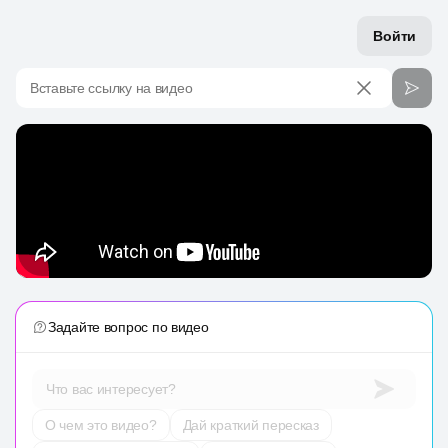
Войти
Вставьте ссылку на видео
Задайте вопрос по видео
Что вас интересует?
О чем это видео?
Дай краткий пересказ