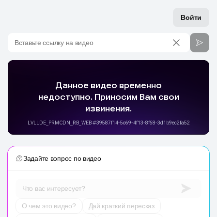
Войти
Вставьте ссылку на видео
Задайте вопрос по видео
Что вас интересует?
О чем это видео?
Дай краткий пересказ