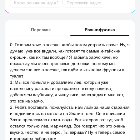
Какая основная идея?
Перескажи видео
Пересказ
Расшифровка
0
:
Готовим хаче в поезде, чтобы потом устроить сраче. Ну, я
думаю, уже все видели, как готовят те самые китайские
окрошки, как их там вообще? Я забыла харчо хаче, но
поскольку мы очень трешовые девчонки, поэтому мы
делаем это все в поезде, так идём мыть наши фруктики в
туалет.
1
:
Мы все помыли и добавляем лёд, который уже
наполовину растаял и превратился в воду водичка,
добавляем клубничку, я чищу киви, виноградик и мне нет,
это все на харчо.
2
:
Ребят, поставьте, пожалуйста, нам лайк за наши старания
и подпишитесь на канал и на Златин тоже. Он в описании.
Злата предложила отлить воды. Вот которая вот тут, чтоб
остался только лёд, мармелад. Все говорят, что это очень
вкусно, честно, я не верю. Ты веришь? Ну и теперь самое
интересное добавляем.