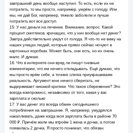
завтрашний день вообще наступил. То есть, если их не
потратить, то мы просто, например, умрём с голоду. Или
мы, не дай Бог, например, тяжело заболели и лучше
потратить вот все доступ.
15
:
У нас деньги на лечение. Внимание, вопрос. Какой
процент скептиков, кричащих, что у них вообще нет денег?
Завтра действительно умрут от голода. Я что-то не вижу на
наших улицах людей, которые прямо сейчас ночуют в
картонных коробках. Может быть, они есть, но их очень
мало. И думаю.
16
:
Что в интернете они вряд ли пишут гневные
комментарии, что им нечего откладывать. Ещё думаю, что
мы просто врём себе, а точнее слегка приукрашиваем
реальность. Аргумент мне нечего сберегать, не
выдерживает никакой критики. Что такое сбережение? Это
всегда компромисс, независимо от того, какая у вас
зарплата и сколько
17
:
У вас денег это всегда обмен сегодняшнего
потребления на завтрашнее. Я, например, умудрялся
накапливать, даже когда моя зарплата была в районе 70
000 ₽. Причём жили мы втроём 1 жена и дочка, а потом
появилась 2 дочка. Я просто понимал, что обязан