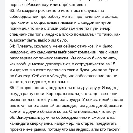
первых в России научились трёкать звон.
63
:
Из каждого рекламного источника я слушал на
собеседовании про работу мечты, про печеньки в офисе,
про какие-то социальные плюшки и с каждой минутой
понимал, что мне с этими ребятами не по пути эйчар
специалисты топы яндекса плохо понимали, что таких, как
я, может быть, выбор им было.
64
:
Плевать, сколько у меня сейчас откликов. Им было
невдомёк, что кандидаты выбирают компании, где с ними
разговаривают по-человечески. Им сложно было понять,
как вообще можно договориться о сотрудничестве за 15
минут, что я в итоге сделал со своим будущим партнёром
по бизнесу. Сейчас я убеждён, что собеседование это не
кастинг, а свидание, это попытк.
65
:
2 сторон понять, подходят ли они друг другу. Я видел,
откуда растут ноги. Корпораты знали, что чаще всего они
имеют дело с теми, у кого есть нужда. У соискателей частая
ипотека, непогашенный автокредит, там двое детей, жена и
какие-то другие обязательства. Они понимали, что могут
66
:
Выкручивать руки на собеседованиях и смотреть на
кандидата сверху вниз, например, на старте, предлагать
проект ниже рынка, потому что мы яндекс, а ты кто такой?