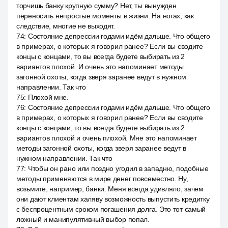
торчишь банку крупную сумму? Нет, ты вынужден
переносить непростые моменты в жизни. На ногах, как
следствие, многие не выходят.
74
:
Состояние депрессии годами идём дальше. Что общего
в примерах, о которых я говорил ранее? Если вы сводите
концы с концами, то вы всегда будете выбирать из 2
вариантов плохой. И очень это напоминает методы
загонной охоты, когда зверя заранее ведут в нужном
направлении. Так что
75
:
Плохой мне.
76
:
Состояние депрессии годами идём дальше. Что общего
в примерах, о которых я говорил ранее? Если вы сводите
концы с концами, то вы всегда будете выбирать из 2
вариантов плохой и очень плохой. Мне это напоминает
методы загонной охоты, когда зверя заранее ведут в
нужном направлении. Так что
77
:
Чтобы он рано или поздно угодил в западню, подобные
методы применяются в мире денег повсеместно. Ну,
возьмите, например, банки. Меня всегда удивляло, зачем
они дают клиентам халяву возможность выпустить кредитку
с беспроцентным сроком погашения долга. Это тот самый
ложный и манипулятивный выбор попал.