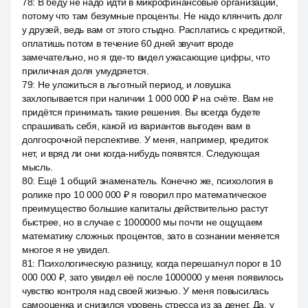
78
:
В беду не надо идти в микрофинансовые организации,
потому что там безумные проценты. Не надо клянчить долг
у друзей, ведь вам от этого стыдно. Расплатись с кредиткой,
оплатишь потом в течение 60 дней звучит вроде
замечательно, но я где-то видел ужасающие цифры, что
приличная доля умудряется.
79
:
Не уложиться в льготный период, и ловушка
захлопывается при наличии 1 000 000 ₽ на счёте. Вам не
придётся принимать такие решения. Вы всегда будете
спрашивать себя, какой из вариантов выгоден вам в
долгосрочной перспективе. У меня, например, кредиток
нет, и вряд ли они когда-нибудь появятся. Следующая
мысль.
80
:
Ещё 1 общий знаменатель. Конечно же, психология в
ролике про 10 000 000 ₽ я говорил про математическое
преимущество большие капиталы действительно растут
быстрее, но в случае с 1000000 мы почти не ощущаем
математику сложных процентов, зато в сознании меняется
многое я не увидел.
81
:
Психологическую разницу, когда перешагнул порог в 10
000 000 ₽, зато увидел её после 1000000 у меня появилось
чувство контроля над своей жизнью. У меня повысилась
самооценка и снизился уровень стресса из за денег. Да, у