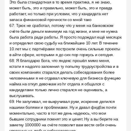
Это была стандартная в то время практика, я не знаю,
может быть, это и правильно, может быть, это и правда
работает, но только при условии, что у кандидата нет
запаса финансовой прочности со мной тако
67
:
Трюк не сработал, потому что у меня на банковском
счёте были деньги минимум на год жизни, и мне не нужна
была работа ради работы. Я просто подождал ещё месяцок
и определил свою судьбу на ближайшие 10 лет. В течение
10 лет мы с партнёрами построили очень сильные проекты
в айти сфере, которыми я до сих пор горжусь и сегодня.
68
:
Я благодарю Бога, что яндекс прошёл мимо меня,
кстати я надолго запомнил ту попытку трудоустройства и в
своих компаниях старался делать собеседования более
человечными я не отдавал ключевую для бизнеса функцию
найма на откуп девочкам из hr отдела я общался с
кандидатами только лично старался не оценивать, а
выслушивать.
69
:
Не запугивал, не выкручивал руки, искренне делился
нашими болями и проблемами. Ну и давал фидбэк почти
моментально, часто в тот же день надеюсь, что мои
бывшие сотрудники помнят это и ценят. Ну а вы берите на
заметку 1000000 на счёте позволит вам вести себя очень
уверенно на любых собеседования.