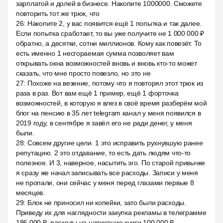
зарплатой и долей в бизнесе. Накопите 1000000. Сможете
повторить тот же трюк, что
26
:
Накопите 2, у вас появится ещё 1 попытка и так далее.
Если попытка сработает, то вы уже получите не 1 000 000 ₽
обратно, а десятки, сотни миллионов. Кому как повезёт. То
есть именно 1 несгораемая сумма позволяет вам
открывать окна возможностей вновь и вновь кто-то может
сказать, что мне просто повезло, но это не
27
:
Похоже на везение, потому что я повторял этот трюк из
раза в раз. Вот вам ещё 1 пример, ещё 1 форточка
возможностей, в которую я влез в своё время разберём мой
блог на пенсию в 35 лет telegram канал у меня появился в
2019 году, в сентябре я завёл его не ради денег, у меня
были.
28
:
Совсем другие цели. 1 это исправить рухнувшую ранее
репутацию. 2 это отдавание, то есть дать людям что-то
полезное. И 3, наверное, насытить эго. По старой привычке
я сразу же начал записывать все расходы. Записи у меня
не пропали, они сейчас у меня перед глазами первые 8
месяцев.
29
:
Блок не приносил ни копейки, зато были расходы.
Приведу их для наглядности закупка рекламы в телеграмме
186 000 ₽, расходы на написание книги 100 000 ₽,