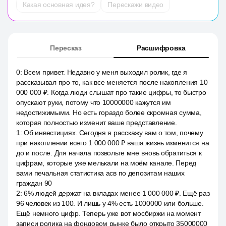
Какая основная идея?
Перескажи видео
Пересказ
Расшифровка
0
:
Всем привет. Недавно у меня выходил ролик, где я
рассказывал про то, как все меняется после накопления 10
000 000 ₽. Когда люди слышат про такие цифры, то быстро
опускают руки, потому что 10000000 кажутся им
недостижимыми. Но есть гораздо более скромная сумма,
которая полностью изменит ваше представление.
1
:
Об инвестициях. Сегодня я расскажу вам о том, почему
при накоплении всего 1 000 000 ₽ ваша жизнь изменится на
до и после. Для начала позвольте мне вновь обратиться к
цифрам, которые уже мелькали на моём канале. Перед
вами печальная статистика асв по депозитам наших
граждан 90
2
:
6% людей держат на вкладах менее 1 000 000 ₽. Ещё раз
96 человек из 100. И лишь у 4% есть 1000000 или больше.
Ещё немного цифр. Теперь уже вот мосбиржи на момент
записи ролика на фондовом рынке было открыто 35000000