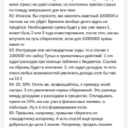
меня стресс не ушёл совсем, но постоянно чувство страха
по поводу завтрашнего дня все-таки.
82
:
Исчезла. Вы спросите, как накопить заветный 1000000 и
сколько на это уйдёт. Времени вообще долго ждать не
придётся. Необходимая сумма будет у вас уже через 1,
может быть 2 или 3 года инвестирования, после того, как вы
вступите на путь сберегателя, если для 10000000 нужны
какие-то
83
:
Инструкции или нестандартные ходы, то в случае с
1000000 это набор Тупых и примитивных действий. 1 это
аудит расходов при помощи таблички с бюджетом. Ссылка
на образец будет в описании. 2, это аудит доходов, то есть
поиск любых возможностей увеличить доходы хотя бы там
на 10 2
84
:
20, 30%. Опять же, возвращайтесь, к примеру, моей
сестры. 3 это увеличение нормы сбережений. Это разница
между доходами и расходами в процентах. Откладывать
нужно не 10%, как нас учат в финансовых книжках, а
побольше. Ну и 4 это формирование поле.
85
:
Привычек, например, привычки сберегать по
стандартному алгоритму. А есть способ ещё проще
добраться до цели 1 махом. Например, продать лишнее