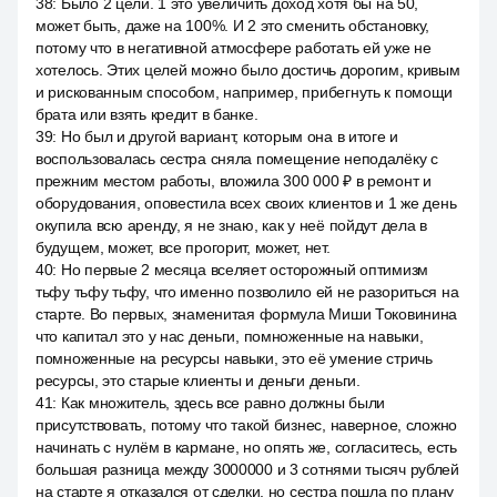
38
:
Было 2 цели. 1 это увеличить доход хотя бы на 50,
может быть, даже на 100%. И 2 это сменить обстановку,
потому что в негативной атмосфере работать ей уже не
хотелось. Этих целей можно было достичь дорогим, кривым
и рискованным способом, например, прибегнуть к помощи
брата или взять кредит в банке.
39
:
Но был и другой вариант, которым она в итоге и
воспользовалась сестра сняла помещение неподалёку с
прежним местом работы, вложила 300 000 ₽ в ремонт и
оборудования, оповестила всех своих клиентов и 1 же день
окупила всю аренду, я не знаю, как у неё пойдут дела в
будущем, может, все прогорит, может, нет.
40
:
Но первые 2 месяца вселяет осторожный оптимизм
тьфу тьфу тьфу, что именно позволило ей не разориться на
старте. Во первых, знаменитая формула Миши Токовинина
что капитал это у нас деньги, помноженные на навыки,
помноженные на ресурсы навыки, это её умение стричь
ресурсы, это старые клиенты и деньги деньги.
41
:
Как множитель, здесь все равно должны были
присутствовать, потому что такой бизнес, наверное, сложно
начинать с нулём в кармане, но опять же, согласитесь, есть
большая разница между 3000000 и 3 сотнями тысяч рублей
на старте я отказался от сделки, но сестра пошла по плану