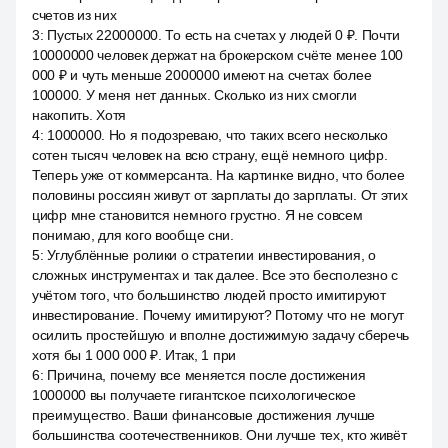
счетов из них
3
:
Пустых 22000000. То есть на счетах у людей 0 ₽. Почти
10000000 человек держат на брокерском счёте менее 100
000 ₽ и чуть меньше 2000000 имеют на счетах более
100000. У меня нет данных. Сколько из них смогли
накопить. Хотя
4
:
1000000. Но я подозреваю, что таких всего несколько
сотен тысяч человек на всю страну, ещё немного цифр.
Теперь уже от коммерсанта. На картинке видно, что более
половины россиян живут от зарплаты до зарплаты. От этих
цифр мне становится немного грустно. Я не совсем
понимаю, для кого вообще сни.
5
:
Углублённые ролики о стратегии инвестирования, о
сложных инструментах и так далее. Все это бесполезно с
учётом того, что большинство людей просто имитируют
инвестирование. Почему имитируют? Потому что не могут
осилить простейшую и вполне достижимую задачу сберечь
хотя бы 1 000 000 ₽. Итак, 1 при
6
:
Причина, почему все меняется после достижения
1000000 вы получаете гигантское психологическое
преимущество. Ваши финансовые достижения лучше
большинства соотечественников. Они лучше тех, кто живёт