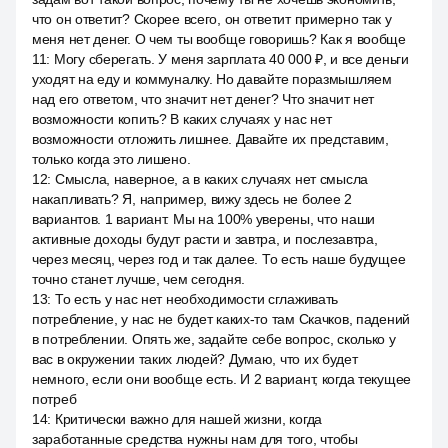
что он ответит? Скорее всего, он ответит примерно так у
меня нет денег. О чем ты вообще говоришь? Как я вообще
11
:
Могу сберегать. У меня зарплата 40 000 ₽, и все деньги
уходят на еду и коммуналку. Но давайте поразмышляем
над его ответом, что значит нет денег? Что значит нет
возможности копить? В каких случаях у нас нет
возможности отложить лишнее. Давайте их представим,
только когда это лишено.
12
:
Смысла, наверное, а в каких случаях нет смысла
накапливать? Я, например, вижу здесь не более 2
вариантов. 1 вариант. Мы на 100% уверены, что наши
активные доходы будут расти и завтра, и послезавтра,
через месяц, через год и так далее. То есть наше будущее
точно станет лучше, чем сегодня.
13
:
То есть у нас нет необходимости сглаживать
потребление, у нас не будет каких-то там Скачков, падений
в потреблении. Опять же, задайте себе вопрос, сколько у
вас в окружении таких людей? Думаю, что их будет
немного, если они вообще есть. И 2 вариант, когда текущее
потреб
14
:
Критически важно для нашей жизни, когда
заработанные средства нужны нам для того, чтобы