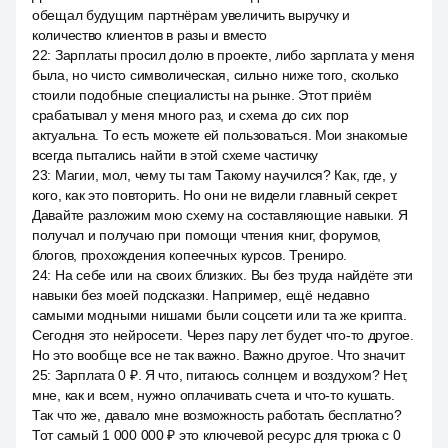
обещал будущим партнёрам увеличить выручку и
количество клиентов в разы и вместо
22
:
Зарплаты просил долю в проекте, либо зарплата у меня
была, но чисто символическая, сильно ниже того, сколько
стоили подобные специалисты на рынке. Этот приём
срабатывал у меня много раз, и схема до сих пор
актуальна. То есть можете ей пользоваться. Мои знакомые
всегда пытались найти в этой схеме частичку
23
:
Магии, мол, чему ты там Такому научился? Как, где, у
кого, как это повторить. Но они не видели главный секрет.
Давайте разложим мою схему на составляющие навыки. Я
получал и получаю при помощи чтения книг, форумов,
блогов, прохождения копеечных курсов. Трениро.
24
:
На себе или на своих близких. Вы без труда найдёте эти
навыки без моей подсказки. Например, ещё недавно
самыми модными нишами были соцсети или та же крипта.
Сегодня это нейросети. Через пару лет будет что-то другое.
Но это вообще все не так важно. Важно другое. Что значит
25
:
Зарплата 0 ₽. Я что, питаюсь солнцем и воздухом? Нет,
мне, как и всем, нужно оплачивать счета и что-то кушать.
Так что же, давало мне возможность работать бесплатно?
Тот самый 1 000 000 ₽ это ключевой ресурс для трюка с 0