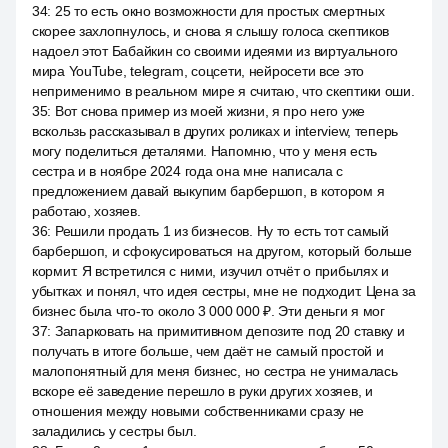
34
:
25 то есть окно возможности для простых смертных
скорее захлопнулось, и снова я слышу голоса скептиков
надоел этот Бабайкин со своими идеями из виртуального
мира YouTube, telegram, соцсети, нейросети все это
неприменимо в реальном мире я считаю, что скептики оши.
35
:
Вот снова пример из моей жизни, я про него уже
вскользь рассказывал в других роликах и interview, теперь
могу поделиться деталями. Напомню, что у меня есть
сестра и в ноябре 2024 года она мне написала с
предложением давай выкупим барбершоп, в котором я
работаю, хозяев.
36
:
Решили продать 1 из бизнесов. Ну то есть тот самый
барбершоп, и сфокусироваться на другом, который больше
кормит. Я встретился с ними, изучил отчёт о прибылях и
убытках и понял, что идея сестры, мне не подходит. Цена за
бизнес была что-то около 3 000 000 ₽. Эти деньги я мог
37
:
Запарковать на примитивном депозите под 20 ставку и
получать в итоге больше, чем даёт не самый простой и
малопонятный для меня бизнес, но сестра не унималась
вскоре её заведение перешло в руки других хозяев, и
отношения между новыми собственниками сразу не
заладились у сестры был.