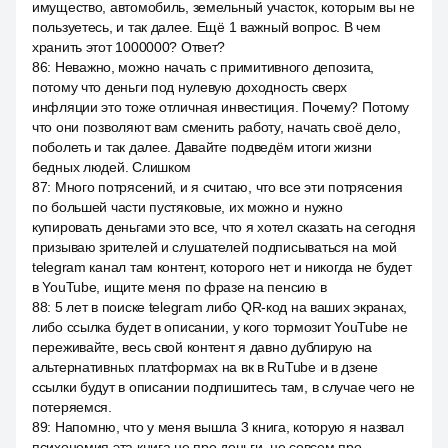
имущество, автомобиль, земельный участок, которым вы не
пользуетесь, и так далее. Ещё 1 важный вопрос. В чем
хранить этот 1000000? Ответ?
86
:
Неважно, можно начать с примитивного депозита,
потому что деньги под нулевую доходность сверх
инфляции это тоже отличная инвестиция. Почему? Потому
что они позволяют вам сменить работу, начать своё дело,
поболеть и так далее. Давайте подведём итоги жизни
бедных людей. Слишком
87
:
Много потрясений, и я считаю, что все эти потрясения
по большей части пустяковые, их можно и нужно
купировать деньгами это все, что я хотел сказать на сегодня
призываю зрителей и слушателей подписываться на мой
telegram канал там контент, которого нет и никогда не будет
в YouTube, ищите меня по фразе на пенсию в
88
:
5 лет в поиске telegram либо QR-код на ваших экранах,
либо ссылка будет в описании, у кого тормозит YouTube не
переживайте, весь свой контент я давно дублирую на
альтернативных платформах на вк в RuTube и в дзене
ссылки будут в описании подпишитесь там, в случае чего не
потеряемся.
89
:
Напомню, что у меня вышла 3 книга, которую я назвал
психономия эта книга не про деньги, не совсем про