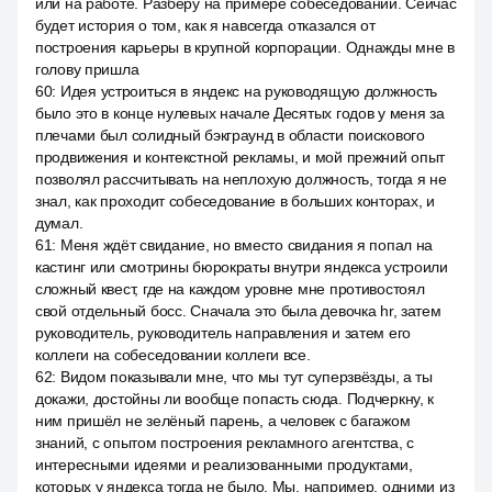
или на работе. Разберу на примере собеседований. Сейчас
будет история о том, как я навсегда отказался от
построения карьеры в крупной корпорации. Однажды мне в
голову пришла
60
:
Идея устроиться в яндекс на руководящую должность
было это в конце нулевых начале Десятых годов у меня за
плечами был солидный бэкграунд в области поискового
продвижения и контекстной рекламы, и мой прежний опыт
позволял рассчитывать на неплохую должность, тогда я не
знал, как проходит собеседование в больших конторах, и
думал.
61
:
Меня ждёт свидание, но вместо свидания я попал на
кастинг или смотрины бюрократы внутри яндекса устроили
сложный квест, где на каждом уровне мне противостоял
свой отдельный босс. Сначала это была девочка hr, затем
руководитель, руководитель направления и затем его
коллеги на собеседовании коллеги все.
62
:
Видом показывали мне, что мы тут суперзвёзды, а ты
докажи, достойны ли вообще попасть сюда. Подчеркну, к
ним пришёл не зелёный парень, а человек с багажом
знаний, с опытом построения рекламного агентства, с
интересными идеями и реализованными продуктами,
которых у яндекса тогда не было. Мы, например, одними из