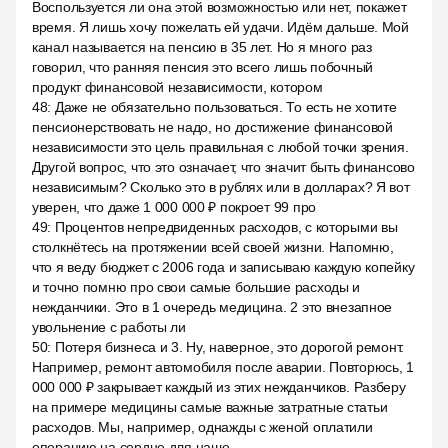
Воспользуется ли она этой возможностью или нет, покажет
время. Я лишь хочу пожелать ей удачи. Идём дальше. Мой
канал называется на пенсию в 35 лет. Но я много раз
говорил, что ранняя пенсия это всего лишь побочный
продукт финансовой независимости, котором
48
:
Даже не обязательно пользоваться. То есть не хотите
пенсионерствовать не надо, но достижение финансовой
независимости это цель правильная с любой точки зрения.
Другой вопрос, что это означает, что значит быть финансово
независимым? Сколько это в рублях или в долларах? Я вот
уверен, что даже 1 000 000 ₽ покроет 99 про
49
:
Процентов непредвиденных расходов, с которыми вы
столкнётесь на протяжении всей своей жизни. Напомню,
что я веду бюджет с 2006 года и записываю каждую копейку
и точно помню про свои самые большие расходы и
нежданчики. Это в 1 очередь медицина. 2 это внезапное
увольнение с работы ли
50
:
Потеря бизнеса и 3. Ну, наверное, это дорогой ремонт.
Например, ремонт автомобиля после аварии. Повторюсь, 1
000 000 ₽ закрывает каждый из этих нежданчиков. Разберу
на примере медицины самые важные затратные статьи
расходов. Мы, например, однажды с женой оплатили
операцию на сердце для наше