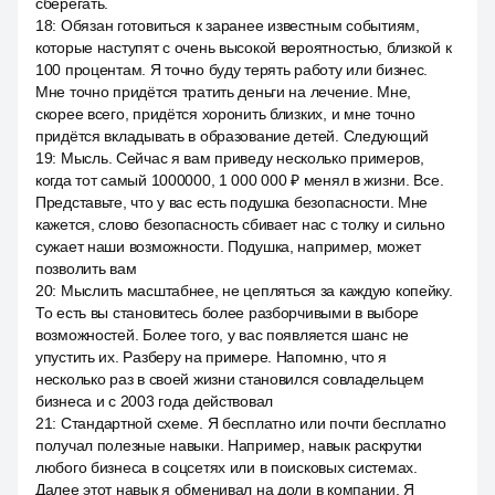
сберегать.
18
:
Обязан готовиться к заранее известным событиям,
которые наступят с очень высокой вероятностью, близкой к
100 процентам. Я точно буду терять работу или бизнес.
Мне точно придётся тратить деньги на лечение. Мне,
скорее всего, придётся хоронить близких, и мне точно
придётся вкладывать в образование детей. Следующий
19
:
Мысль. Сейчас я вам приведу несколько примеров,
когда тот самый 1000000, 1 000 000 ₽ менял в жизни. Все.
Представьте, что у вас есть подушка безопасности. Мне
кажется, слово безопасность сбивает нас с толку и сильно
сужает наши возможности. Подушка, например, может
позволить вам
20
:
Мыслить масштабнее, не цепляться за каждую копейку.
То есть вы становитесь более разборчивыми в выборе
возможностей. Более того, у вас появляется шанс не
упустить их. Разберу на примере. Напомню, что я
несколько раз в своей жизни становился совладельцем
бизнеса и с 2003 года действовал
21
:
Стандартной схеме. Я бесплатно или почти бесплатно
получал полезные навыки. Например, навык раскрутки
любого бизнеса в соцсетях или в поисковых системах.
Далее этот навык я обменивал на доли в компании. Я