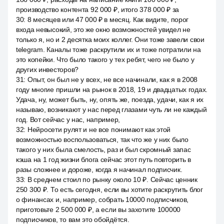
производство контента 92 000 ₽, итого 378 000 ₽ за
30
:
8 месяцев или 47 000 ₽ в месяц. Как видите, порог
входа невысокий, это же окно возможностей увидел не
только я, но и 2 десятка моих коллег. Они тоже завели свои
telegram. Каналы тоже раскрутили их и тоже потратили на
это копейки. Что было такого у тех ребят, чего не было у
других инвесторов?
31
:
Опыт, он был не у всех, не все начинали, как я в 2008
году многие пришли на рынок в 2018, 19 и двадцатых годах.
Удача, ну, может быть, ну, опять же, поезда, удачи, как я их
называю, возникают у нас перед глазами чуть ли не каждый
год. Вот сейчас у нас, например,
32
:
Нейросети рулят и не все понимают как этой
возможностью воспользоваться, так что же у них было
такого у них была смелость, раз и был скромный запас
кэша на 1 год жизни блога сейчас этот путь повторить в
разы сложнее и дороже, когда я начинал подписчик.
33
:
В среднем стоил по рынку около 10 ₽. Сейчас ценник
250 300 ₽. То есть сегодня, если вы хотите раскрутить блог
о финансах и, например, собрать 10000 подписчиков,
приготовьте 2 500 000 ₽, а если вы захотите 100000
подписчиков, то вам это обойдётся.