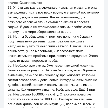
плачет. Оказалось, что
56
:
У тёти уже как год сломана стиральная машина, и она
вынуждена стирать все вещи вручную в ванной постельное
белье, одежда и так далее. Как вы понимаете, для
пожилого человека это не самая приятная и простая
задача. Я давно не сталкивался с такими проблемами,
потому что в мире сберегателя их просто
57
:
Нет, ты берёшь деньги, немного денег из кубышки и
покупаешь нужную вещь. Если прежняя пришла в
негодность, у тёти такой опции не было. Пенсия, как вы
понимаете, у неё маленькая, и запасов нет. Даже
незначительная проблема причиняла ей страдания. Жена,
недолго думая, перевела необх.
58
:
Необходимую сумму. Уже через пару дней машинка
была на месте радости. Тёти не было предела. Обратите
внимание, речь про пенсионерку, про человека, который
застал развал ссср и девяностые. И тогда многим было не
до сбережений, но нам и нашим сверстникам не иметь
заначку. Как минимум странно. Идём дальше. Ещё 1 при
59
:
Имущество 1000000 на счёту. Эта сумма позволяет
постоять за себя после 1000000. Вы перестанете быть
объектом финансовых манипуляций, например, в семье