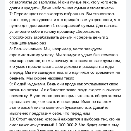
от зарплаты до зарплаты. И они лучше тех, кто у кого есть
долги и кредиты. Даже небольшая сумма автоматически
7
:
Перемещает вас в когорту избранных. Вы становитесь
выше среднего уровня, и это придаёт вам уверенности, что
нужно для достижения 1 несгораемой суммы. Для начала
установите себе в голову прошивку сберегателя,
способность зарабатывать деньги и сберечь деньги 2
принципиально раз
8
:
Разных навыка. Мы, например, часто завидуем
стремительному успеху. Мы завидуем удаче бизнесменов
или карьеристов, но мы почему-то совсем не завидуем тем,
кто умеет просчитывать свои доходы и расходы на годы
вперёд. Мы не завидуем тем, кто научился со временем не
беднеть. Мы скорее назовём таких
9
:
Людей чудаками. Ведь они вроде как откладывают свою
жизнь на потом. И в обществе такие люди скорее вызывают
насмешку. Я уже много раз говорил, что стать сберегателем
в разы важнее, чем стать инвестором. Именно на этом
этапе вашей жизни меняется буквально все. Давайте
мысленно представим себе, что перед нам
10
:
Стоит человек, который находится в выборке тех, кто не
смог накопить условный 1 000 000 ₽. Что будет, если я ему
задам вот такой вопрос, почему ты не хочешь экономить,