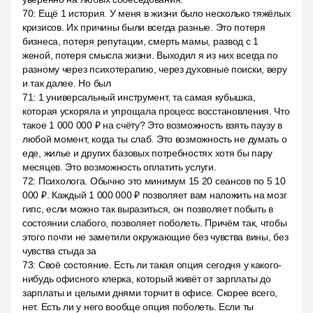
70
:
Ещё 1 история. У меня в жизни было несколько тяжёлых
кризисов. Их причины были всегда разные. Это потеря
бизнеса, потеря репутации, смерть мамы, развод с 1
женой, потеря смысла жизни. Выходил я из них всегда по
разному через психотерапию, через духовные поиски, веру
и так далее. Но был
71
:
1 универсальный инструмент, та самая кубышка,
которая ускоряла и упрощала процесс восстановления. Что
такое 1 000 000 ₽ на счёту? Это возможность взять паузу в
любой момент, когда ты слаб. Это возможность не думать о
еде, жилье и других базовых потребностях хотя бы пару
месяцев. Это возможность оплатить услуги.
72
:
Психолога. Обычно это минимум 15 20 сеансов по 5 10
000 ₽. Каждый 1 000 000 ₽ позволяет вам наложить на мозг
гипс, если можно так выразиться, он позволяет побыть в
состоянии слабого, позволяет поболеть. Причём так, чтобы
этого почти не заметили окружающие без чувства вины, без
чувства стыда за
73
:
Своё состояние. Есть ли такая опция сегодня у какого-
нибудь офисного клерка, который живёт от зарплаты до
зарплаты и целыми днями торчит в офисе. Скорее всего,
нет. Есть ли у него вообще опция поболеть. Если ты