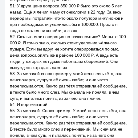
51
:
У друга цена вопроса 350 000 ₽ было это около 5 лет
назад. Ещё я лечил маму от онкологии в 22 году. За весь
период мы потратили что-то около полутора миллионов и
при необходимости уложились бы в 1000000. Просто я
тогда не жалел ни копейки, я знаю.
52
:
Сколько стоит операция на позвоночнике? Меньше 100
000 ₽. Я точно знаю, сколько стоит удаление жёлчного
пузыря. Если вы вдруг не хотите оперироваться по омс,
цена вопроса опять же в районе 100 000 ₽. А ведь есть
люди, у которых нет даже небольших сбережений. Они
вынуждены страдать даже из
53
:
За мелочей снова пример у моей жены есть тётя, она
пенсионерка, супруга её очень любит, и они часто
переписываются. Как-то раз тётя отправила ей сообщение,
в тексте было много слез. Мы сначала не поняли, в чем
суть, и пытались понять, из за чего она плачет.
54
:
И переживаний.
55
:
За мелочей. Снова пример. У моей жены есть тётя, она
пенсионерка, супруга её очень любит, и они часто
переписываются. Как-то раз тётя отправила ей сообщение.
В тексте было много слез и переживаний. Мы сначала не
поняли, в чем суть, и пытались понять, из за чего она