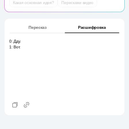
Какая основная идея?
Перескажи видео
Пересказ
Расшифровка
0
:
Дду.
1
:
Вот.