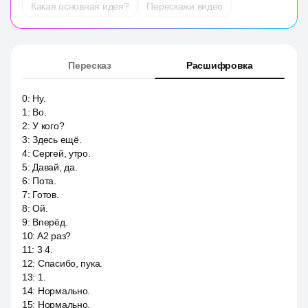
Какая основная идея?
Перескажи видео
Пересказ
Расшифровка
0
:
Ну.
1
:
Во.
2
:
У кого?
3
:
Здесь ещё.
4
:
Сергей, утро.
5
:
Давай, да.
6
:
Пота.
7
:
Готов.
8
:
Ой.
9
:
Вперёд.
10
:
A2 раз?
11
:
3 4.
12
:
Спасибо, пука.
13
:
1.
14
:
Нормально.
15
:
Нормально.