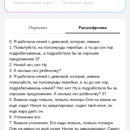
Какая основная идея?
Перескажи видео
Пересказ
Расшифровка
0
:
Я работала няней с девочкой, которая, извини.
1
:
Пожалуйста, на полсекунды перебью, а ты до сих пор
подрабатываешь, а подработала бы за хорошее
предложение 37.
2
:
Няней нет, нет. Ну.
3
:
А сколько лет ребёночку?
4
:
Я работала няней с девочкой, которая, извини,
пожалуйста, на полсекунды перебью, а ты до сих пор
подрабатываешь няней? Нет, нет. Ну а подработала бы за
хорошее предложение. А сколько лет ребёночку? 37.
5
:
Важное надо помыть, помыть попкорн Оля на ивана он
ещё ходит. Нихуя ты завуалировал, сидел твой няня, он
ещё жару даёт, он.
6
:
Уточнение его.
7
:
Важное уточнение. Его надо помыть, помыть попкорн
Оля на ивана он ещё ходит. Нихуя ты завуалировал. Сидел