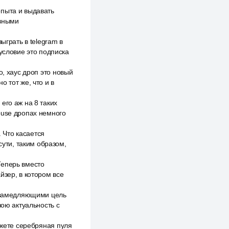
опыта и выдавать
азными
ыграть в telegram в
условие это подписка
о, хаус дроп это новый
 тот же, что и в
его аж на 8 таких
ouse дропах немного
 Что касается
сути, таким образом,
Теперь вместо
йзер, в котором все
, замедляющими цель
вою актуальность с
джете серебряная пуля