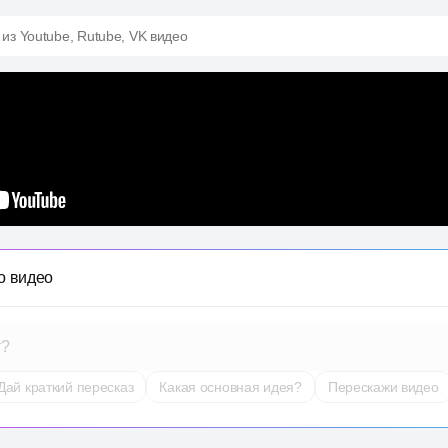
 из Youtube, Rutube, VK видео
о видео
т?
Дай краткий пересказ
Какая основная идея?
Перескажи видео