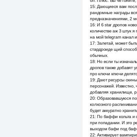
бп. Плюс. Вы че гоните,
15
:
Дающиеся вам после
рандомные награды всяк
предназначениями, 2 м
16
:
И 6 star дропов нов
количестве аж 3 штук я
на мой telegram канал и
17
:
Залетай, может быть
стардроиде щий способн
обычных.
18
:
Но если ты изначаль
дропов также добавят у
про ключи ключи делятс
19
:
Дают ресурсы скины
персонажей. Известно, ч
добавляя хранилище, р
20
:
Образовавшуюся пос
колхозного распихивани
будет аккуратно хранит
21
:
По баффи кольта и 
при попадании. И это р
выходом бафи под бафф
22
:
Активирует вампириз