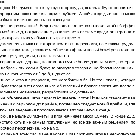
нно.
цесс. И я думаю, что в лучшую сторону, да, сначала будет непривычно
аряды мы тоже приняли, скрипя зубами. А сейчас вряд ли кто-то може
ричём это изменение полезно как для
 и для непрокаченный. Ведь цена опять же не так высока, чтобы баффи
а мой взгляд, потрясающее дополнение к системе кредитов персонаж
, и открывать их у обычного игрока просто
 у меня есть твинк на котором почти все персонажи, но с каким трудо
к что ключи тема, главное чтоб не завафлили новый brawl pass тоже н
ли, цену подняли, но не так сильно.
вариант чуть дороже, но намного лучше house дропы, может, потерпя
 набросы эти если и будут, то окажутся совершенно бессмысленными,
 на количество от 2 до 8, и дают её.
нное, с чего я проорался, это мегабоксы в бп. Но это новость, кото
 будет теория теневого цикла обновлений в бравле гласит, что после 
полняется новичками, разработчики искусственно
е обновления, игра перестаёт шуметь, поток Новичков становится м
внении с периодом до прайма, после чего следует новый прайм, и, гл
ок, эта тенденция прослеживается вполне чётко в конце
рки, в начале 20 гаджеты, и игра начинает адски шуметь. В конце 21
о стало хоть и не самым популярным, но все же важным решением, п
рочной перспективе, но на мо,
диннадцатых сил. Даже я успел 1 раз дропнуть игру на несколько ме