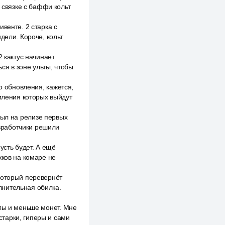
 связке с баффи кольт
венте. 2 старка с
дели. Короче, кольт
2 кактус начинает
ся в зоне ульты, чтобы
о обновления, кажется,
силения которых выйдут
 был на релизе первых
азработчики решили
усть будет. А ещё
жков на комаре не
который перевернёт
олнительная обилка.
илы и меньше монет. Мне
тарки, гиперы и сами