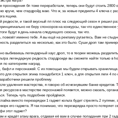
 экстра награ?
 прохождения бп тоже переработали, теперь они будут стоить 2800 
о круче, чем стардройд маю. Что ж, за новые предметы 4 ключа с р
ега ящика.
ой редкости, и такой вкусный пп плюс на следующий сезон я решил раз
 принципиально не беру спонсоров на конкурсы, так что единственное 
тоги будут в день начала следующего сезона, так что.
, повезёт именно тебе. А вы ещё на рекламу ругаетесь. Вам не стыдн
ость разделиться на несколько, как это было. Суши дроп там примерно
но выбиваешь легендарный хаус дроп, то в теории можешь разделить 
льтра легендарную редкость стардроиде вы сможете найти только в h
я по категориям наград.
, бафл и персонажей. С их помощью мы будем открывать хранилища.
то для открытия эпика понадобится 1 ключ, а для открытия леги 4 по 
азработчики решили проблему.
ле удаления мастерства, я говорю об исчезнувшем банке кредитов. 
я ресурсов в мастерстве персонажей появится, можно сказать, органа
ься. Теперь чуть подробнее пройдёмся.
спайка вместо перезарядки 1 гаджет кольта будет стрелять 2 пулями
еворк его гаджета. Я так понимаю, что перезарядка просто потеряет с
и этот гаджет?
м и крадёт атаку врага, отдавая её вам в случае попадания при 2 га