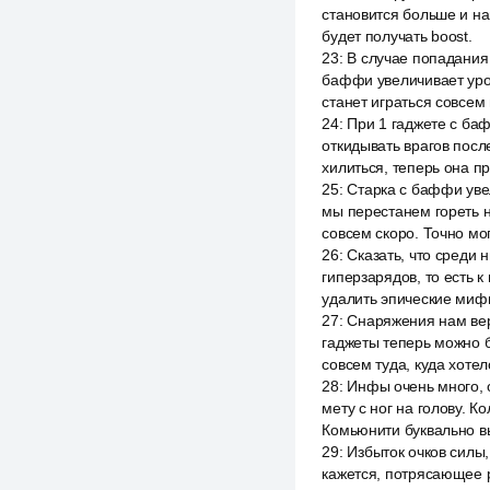
становится больше и на
будет получать boost.
23
:
В случае попадания 
баффи увеличивает урон
станет играться совсем
24
:
При 1 гаджете с баф
откидывать врагов посл
хилиться, теперь она про
25
:
Старка с баффи увел
мы перестанем гореть н
совсем скоро. Точно мог
26
:
Сказать, что среди н
гиперзарядов, то есть к
удалить эпические миф
27
:
Снаряжения нам верн
гаджеты теперь можно б
совсем туда, куда хоте
28
:
Инфы очень много, 
мету с ног на голову. К
Комьюнити буквально в
29
:
Избыток очков силы
кажется, потрясающее 