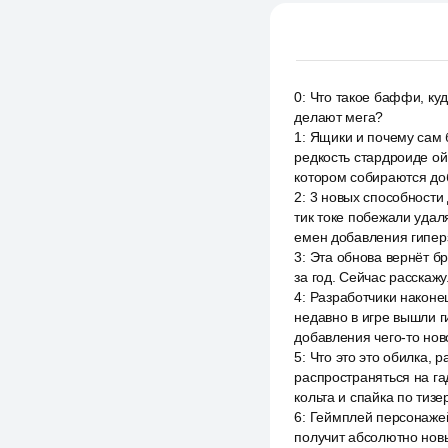
0
:
Что такое баффи, куд
делают мега?
1
:
Ящики и почему сам 
редкость стардроиде о
котором собираются до
2
:
3 новых способности
тик токе побежали удал
емен добавления гипер
3
:
Эта обнова вернёт бр
за год. Сейчас расскажу
4
:
Разработчики наконец,
недавно в игре вышли г
добавления чего-то нов
5
:
Что это это обилка, 
распространяться на га
кольта и спайка по тизе
6
:
Геймплей персонажей 
получит абсолютно нов