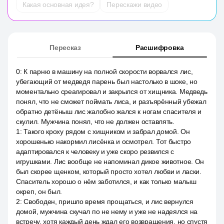
Какая основная идея?
Перескажи видео
Пересказ
Расшифровка
0
:
К парню в машину на полной скорости ворвался лис,
убегающий от медведя парень был настолько в шоке, но
моментально среагировал и закрылся от хищника. Медведь
понял, что не сможет поймать лиса, и разъярённый убежал
обратно детёныш лис жалобно жался к ногам спасителя и
скулил. Мужчина понял, что не должен оставлять.
1
:
Такого кроху рядом с хищником и забрал домой. Он
хорошенько накормил лисёнка и осмотрел. Тот быстро
адаптировался к человеку и уже скоро резвился с
игрушками. Лис вообще не напоминал дикое животное. Он
был скорее щенком, который просто хотел любви и ласки.
Спаситель хорошо о нём заботился, и как только малыш
окреп, он был.
2
:
Свободен, пришло время прощаться, и лис вернулся
домой, мужчина скучал по не нему и уже не надеялся на
встречу, хотя каждый день ждал его возвращения, но спустя