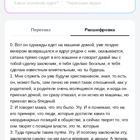
Какая основная идея?
Перескажи видео
Пересказ
Расшифровка
0
:
Вот он однажды едет на машине домой, уже поздно
вечером возвращался и вдруг рядом с ним, оказывается,
сатана прямо сидит в его машине и говорит давай мы с
тобой сделку заключим, я тебя сделаю богатым, я тебя
сделаю известным влиятельным, но ты будешь.
1
:
Мне служить он уже будучи христианином, зная, то есть
он, может быть, сам лично не имел таких отношений, как у
родителей, а родители очень молящиеся люди, и когда он
приехал домой, он сразу отказал, и он исчез из машины, но
приехал весь бледный.
2
:
И говорит мама, что это было. Угу. И я понимаю, что на
его примере, что люди, которые достигли каких-то
неординарных позиций в обществе, а сейчас творят то, что
они творят с позиции власти, это те, которые
3
:
Туда пришли таким путём. Угу. И поэтому заключили эту,
заключили сделку, он им дал и влияние, и деньги. А теперь