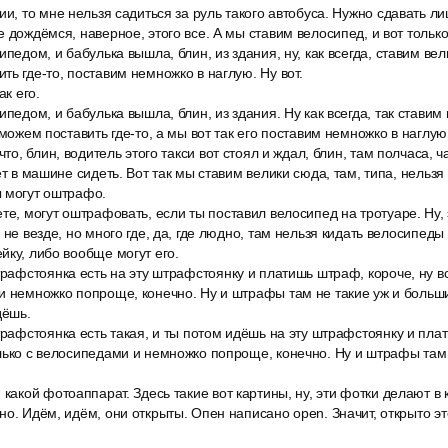
ии, то мне нельзя садиться за руль такого автобуса. Нужно сдавать ли
 дождёмся, наверное, этого все. А мы ставим велосипед, и вот только
педом, и бабулька вышла, блин, из здания, ну, как всегда, ставим велик
ть где-то, поставим немножко в наглую. Ну вот.
ак его.
ипедом, и бабулька вышла, блин, из здания. Ну как всегда, так ставим 
 можем поставить где-то, а мы вот так его поставим немножко в наглую.
что, блин, водитель этого такси вот стоял и ждал, блин, там полчаса, ч
ет в машине сидеть. Вот так мы ставим велики сюда, там, типа, нельзя 
ы могут оштрафо.
те, могут оштрафовать, если ты поставил велосипед на тротуаре. Ну, 
 не везде, но много где, да, где людно, там нельзя кидать велосипеды
йку, либо вообще могут его.
трафстоянка есть на эту штрафстоянку и платишь штраф, короче, ну в
и немножко попроще, конечно. Ну и штрафы там не такие уж и больши
дёшь.
трафстоянка есть такая, и ты потом идёшь на эту штрафстоянку и пла
лько с велосипедами и немножко попроще, конечно. Ну и штрафы там 
 какой фотоаппарат. Здесь такие вот картины, ну, эти фотки делают в 
о. Идём, идём, они открыты. Опен написано open. Значит, открыто это