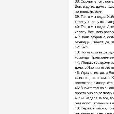
38
:
Смотрите, смотрите,
Вон, видите, даже с Кат
по-японски, если
39
:
Так, а мы сюда, Хайк
хеллоу, хеллоу все, мог
40
:
Так, а мы сюда. Айко
хеллоу. Все, могу расс
41
:
Ваше здоровье, если
Молодцы. Знаете, да, я
42
:
Кто?
43
:
По-мужски ваше здор
команда. Представляете
44
:
Убирают за всеми за
деле, в Японии то это н
45
:
Удивление, да, в Яп
такая ещё, это самое. Хо
посмотрел в интернете, 
46
:
Значит, только в на
просто оно по разному с
47
:
A1 неделя за все, во
они могут школьники вы
48
:
Сервисе тойота, то е
ресторанов разных дают