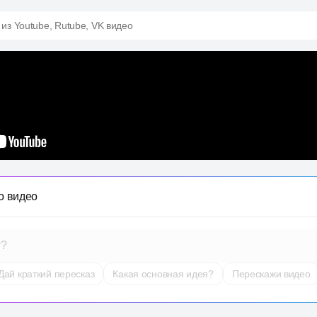
 из Youtube, Rutube, VK видео
о видео
т?
Дай краткий пересказ
Какая основная идея?
Перескажи видео