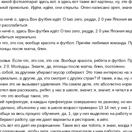
 какой фотоаппарат здесь вот, а здесь вот такие вот картины, ну, эти 
аной прикольно. Идём, идём, они открыты. Опен написано open, значит,
о ничё о, здесь Вон футбик идёт. О two zero, редди, 2 0 уже Япония ве
у расслабиться.
 ничё о, здесь Вон футбик идёт. О two zero, редди, 2 0 уже Япония вед
лабиться нормально.
 что, это сок, вообще красота и футбол. Причём любимая команда. П
понцы после матча, блин.
овье. Если что, это сок, это сок. Вообще красота, ребята и футбол.
, 2 0. Молодцы. Знаете, да, японцы после матча, блин, постоянно.
 собой, за другими убирают мусор собирают. Это тоже интересно на 
ормально, а другие, да, кто смотрит с других стран? И также, и вы, ну,
онии это не вызывает удивления. На самом деле, это абсолютно норма
тел вам рассказать, ребят, у нас в школе, значит, я, значит, я читал в 
что это вообще такое, это
шей префектуре, в каждых префектурах совершенно по разному, но мно
делано, объясняю у нас в школе возраст примерно 13 14 лет, у них 1 
обще за весь процесс обучения, да, 1, где у них выделено на работу и
бирают работу, где им дают варианты в ресторане, в авто.
сть вот кто даёт им разрешение. Такие вот, как тойота, я знаю, мазда
 разрешение, чтобы дети, школьники приходили к ним работать, но о