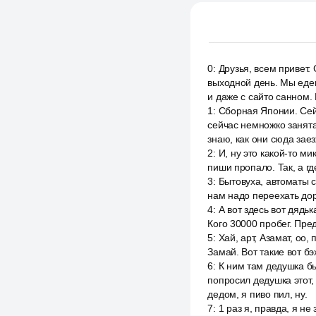
0
:
Друзья, всем привет.
выходной день. Мы едем
и даже с сайто санном.
1
:
Сборная Японии. Сейч
сейчас немножко занята.
знаю, как они сюда зае
2
:
И, ну это какой-то ми
пиши пропало. Так, а гд
3
:
Бытовуха, автоматы с
нам надо переехать доро
4
:
А вот здесь вот дядьк
Кого 30000 пробег. Пре
5
:
Хай, арт, Азамат, оо,
Замай. Вот такие вот бэх
6
:
К ним там дедушка был
попросил дедушка этот,
дедом, я пиво пил, ну.
7
:
1 раз я, правда, я не