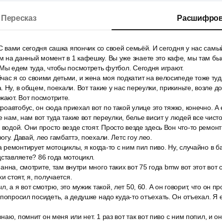
Пересказ
Расшифров
 С вами сегодня сашка япончик со своей семьёй. И сегодня у нас са
 на данный момент в 1 кафешку. Вы уже знаете это кафе, мы там был
 Мы едем туда, чтобы посмотреть футбол. Сегодня играют.
ас я со своими детьми, и жена моя подкатит на велосипеде тоже туда
 Ну, в общем, поехали. Вот такие у нас переулки, прикиньте, возле д
зжают. Вот посмотрите.
кроавтобус, он сюда приехал вот по такой улице это тяжко, конечно. А 
е нам, нам вот туда такие вот переулки, белье висит у людей все чист
 водой. Они просто везде стоят. Просто везде здесь Вон что-то ремонт
гу. Давай, лео гамбаттэ, поехали. Летс гоу лео.
а ремонтирует мотоциклы, я когда-то с ним пил пиво. Ну, случайно в б
дставляете? 86 года мотоцикл.
 панна, смотрите, там внутри много таких вот 75 года bmw вот этот вот 
и стоят, я, получается.
, а я вот смотрю, это мужик такой, лет 50, 60. А он говорит, что он п
 попросил посидеть, а дедушке надо куда-то отъехать. Он отъехал. Я е
 знаю, помнит он меня или нет. 1 раз вот так вот пиво с ним попил, и о