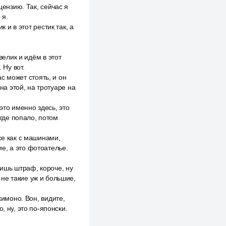
цензию. Так, сейчас я
 я.
 и в этот рестик так, а
велик и идём в этот
 Ну вот.
ас может стоять, и он
на этой, на тротуаре на
это именно здесь, это
 где попало, потом
се как с машинами,
е, а это фотоателье.
тишь штраф, короче, ну
не такие уж и большие,
кимоно. Вон, видите,
, ну, это по-японски.