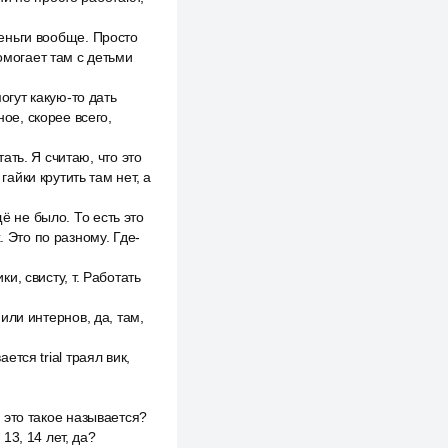
деньги вообще. Просто
омогает там с детьми
могут какую-то дать
ное, скорее всего,
ть. Я считаю, что это
гайки крутить там нет, а
ё не было. То есть это
. Это по разному. Где-
ки, свисту, т. Работать
 или интернов, да, там,
ется trial траял вик,
о это такое называется?
 13, 14 лет, да?