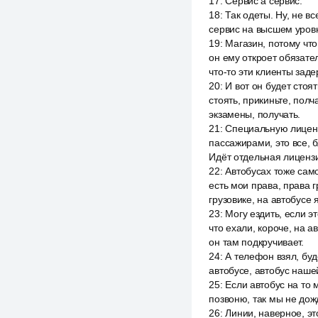
17
:
Сервис а сервис.
18
:
Так одеты. Ну, не вс
сервис на высшем уровне
19
:
Магазин, потому что
он ему откроет обязател
что-то эти клиенты зад
20
:
И вот он будет стоят
стоять, прикиньте, полч
экзамены, получать.
21
:
Специальную лицензи
пассажирами, это все, 
Идёт отдельная лиценз
22
:
Автобусах тоже само
есть мои права, права г
грузовике, на автобусе 
23
:
Могу ездить, если э
что ехали, короче, на ав
он там подкручивает.
24
:
А телефон взял, буде
автобусе, автобус наше
25
:
Если автобус на то 
позвоню, так мы не дожд
26
:
Линии, наверное, эт