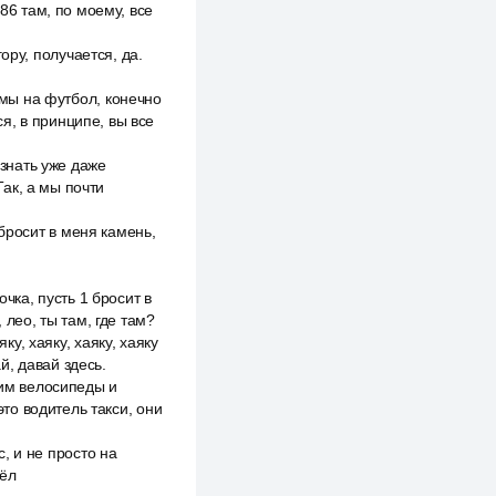
86 там, по моему, все
гору, получается, да.
 мы на футбол, конечно
я, в принципе, вы все
 знать уже даже
Так, а мы почти
1 бросит в меня камень,
очка, пусть 1 бросит в
 лео, ты там, где там?
ку, хаяку, хаяку, хаяку
й, давай здесь.
вим велосипеды и
это водитель такси, они
с, и не просто на
шёл