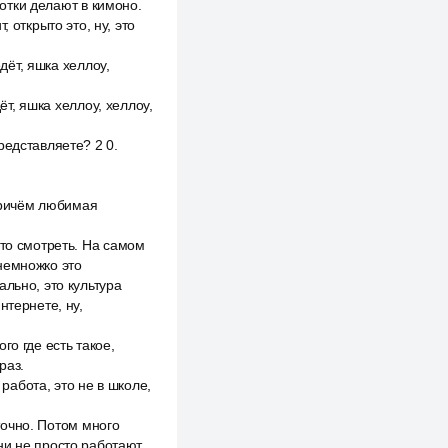
фотки делают в кимоно.
 открыто это, ну, это
дёт, яшка хеллоу,
ёт, яшка хеллоу, хеллоу,
редставляете? 2 0.
 Причём любимая
это смотреть. На самом
 немножко это
льно, это культура
интернете, ну,
го где есть такое,
раз.
 работа, это не в школе,
 точно. Потом много
ни не просто работают,