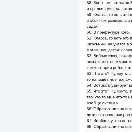
58
:
Здесь же школы на 3
и средняя уже, да, школ
59
:
Класса, то есть это 
в обычном режиме, а з
садах.
60
:
В префектуре хого.
61
:
Класса, то есть это 
школьники не учатся в
магазинах, детских сада
62
:
Библиотеках, пожар
познакомиться с миром 
комментарии ребят, что
63
:
Что это? Ну, круто, 
то напишет, но я вот см
64
:
Вот эксплуатирует в
65
:
Что это? Ну, круто, 
там кто-то ещё что-то н
вообще система
66
:
Образование на высо
дети со взрослыми разго
67
:
Вообще, у, точно вс
68
:
Образование на высо