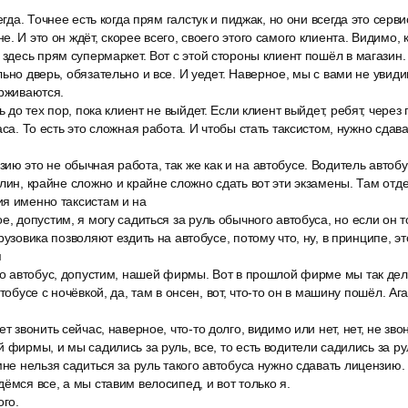
егда. Точнее есть когда прям галстук и пиджак, но они всегда это серви
. И это он ждёт, скорее всего, своего этого самого клиента. Видимо,
 здесь прям супермаркет. Вот с этой стороны клиент пошёл в магазин.
ьно дверь, обязательно и все. И уедет. Наверное, мы с вами не увиди
ерживаются.
ь до тех пор, пока клиент не выйдет. Если клиент выйдет, ребят, через
аса. То есть это сложная работа. И чтобы стать таксистом, нужно сда
ю это не обычная работа, так же как и на автобусе. Водитель автобус
блин, крайне сложно и крайне сложно сдать вот эти экзамены. Там отд
ия именно таксистам и на
е, допустим, я могу садиться за руль обычного автобуса, но если он т
рузовика позволяют ездить на автобусе, потому что, ну, в принципе, это
я
то автобус, допустим, нашей фирмы. Вот в прошлой фирме мы так дел
тобусе с ночёвкой, да, там в онсен, вот, что-то он в машину пошёл. Ага,
т звонить сейчас, наверное, что-то долго, видимо или нет, нет, не зво
й фирмы, и мы садились за руль, все, то есть водители садились за ру
мне нельзя садиться за руль такого автобуса нужно сдавать лицензию.
ёмся все, а мы ставим велосипед, и вот только я.
ого.