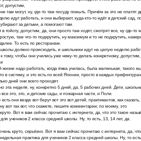
т, допустим,
они там могут, ну, где-то там посуду помыть. Причём за это не платят 
лю идут работать, и они выбирают, куда кто-то идёт в детский сад, п
е убирают за детьми, а помогают там.
т в тойоту, допустим, да, они просто там ходят, смотрят все, ну где-то 
ростую, там что-то подкрутить, ну максимум и то не подкрутить, навер
 далее. То есть по ресторанам.
 школы должно происходить, и школьники идут на целую неделю работа
е к тому, чтобы они учились уже чему-то делать конкретному, допустим, 
ни
й жизни надо работать, когда ёжка училась, была маленькая, такого ещ
о в систему, и это есть по всей Японии, просто в каждых префектурах
олько дней они всего проходят.
но эта неделя, ну, конкретно 5 дней, да, 5 рабочих дней. Дети, школьни
 все это, это, и детские сады, и пожарная части, и Поли.
есть они везде вот берут вот это вот детей, практикантов, как сказать,
 ну вот так вот, что скажете, пишите комментарии, по моему, это
 круто. Вот я вам сейчас прочитаю с интернета, да, что это такое называ
для учеников 2 класса средней школы. Ну, то есть, 13, 14 лет, да.
.
 очень круто, серьёзно. Вот я вам сейчас прочитаю с интернета, да, чт
то недельная практика для учеников 2 класса средней школы. Ну, то есть