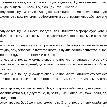
 поделены в каждой школе по 3 года обучения, 3 уровня школы. То ес
ы, да. А здесь 3 школы. Ну, в общем, это 2 школа 2.
получается, ну, 13, 14 лет. Вот здесь так и пишется. Во время этой не
накомятся с различными профессиями и организациями, работают в ма
получается, ну, 13, 14 лет. Вот здесь так и пишется в префектуре хого
 обычном режиме, а знакомятся с различными профессиями и организ
х.
ных частях, предприятиях и других местах. Цель программы помочь п
труда, почувствовать ответственность и лучше понять общество. Я н
 вообще думаете об этом? Я считаю.
это моё мнение, да, у каждого своё мнение, кто-то напишет, что детей, 
отрю на японцев и детей, да, и могу сказать, что воспитание и вообще
зрослых.
это моё мнение, да, у каждого своё мнение, кто-то напишет, что вот экс
апишет, но я вот смотрю на японцев, взрослых и детей, да, и могу сказ
ком уровне, нас такого нету. Это, это прям стабильно. Здесь дети со
варивают на вы, я другого не, ну хотя у нас, наверное, тоже, блин, пр
е видел ещё.
ком уровне. Вообще у нас такого нету. Это точно, это прям стабильно