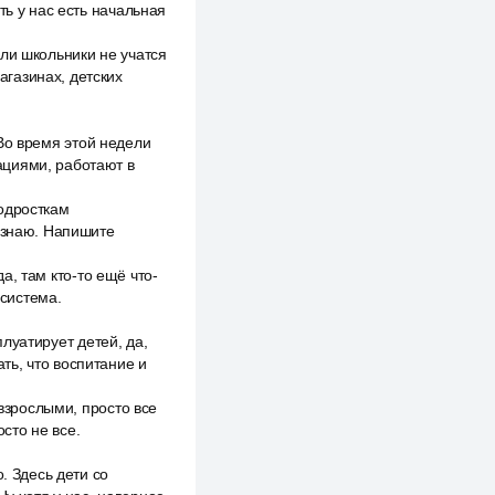
ть у нас есть начальная
дели школьники не учатся
газинах, детских
. Во время этой недели
ациями, работают в
одросткам
е знаю. Напишите
да, там кто-то ещё что-
 система.
плуатирует детей, да,
ать, что воспитание и
 взрослыми, просто все
осто не все.
. Здесь дети со