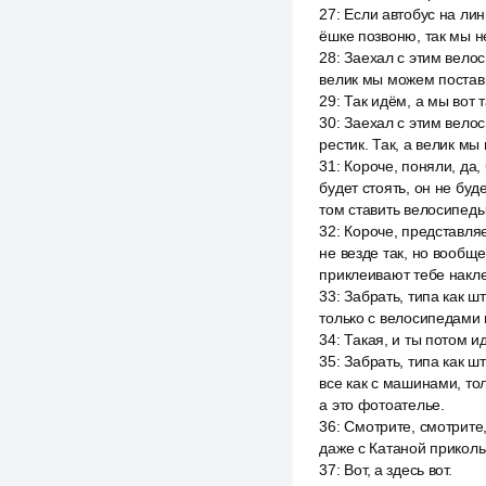
27
:
Если автобус на лин
ёшке позвоню, так мы не
28
:
Заехал с этим велоси
велик мы можем постави
29
:
Так идём, а мы вот т
30
:
Заехал с этим велос
рестик. Так, а велик мы
31
:
Короче, поняли, да, 
будет стоять, он не буд
том ставить велосипед
32
:
Короче, представляе
не везде так, но вообще
приклеивают тебе накле
33
:
Забрать, типа как ш
только с велосипедами 
34
:
Такая, и ты потом и
35
:
Забрать, типа как ш
все как с машинами, то
а это фотоателье.
36
:
Смотрите, смотрите,
даже с Катаной прикольн
37
:
Вот, а здесь вот.