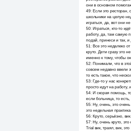
они в основном помогаю
49
:
Если это ресторан, 
школьники на целую неде
играться, да, вот они н
50
:
Играться, кто-то идё
работу, да, там самую п
подай, принеси и так, и
51
:
Все это недалеко от
круто. Дети сразу это н
именно к тому, чтобы о
52
:
Понимали, что в это
совсем недавно ввели эт
то есть такое, что неск
53
:
Где-то у нас конкрет
просто идут на работу, и
54
:
И скорая помощь, то 
если больница, то есть,
55
:
Ну, очень, это очень
это недельная практика 
56
:
Круто, серьёзно, вик
57
:
Ну, очень круто, это
Trial вик, траял, вик, э