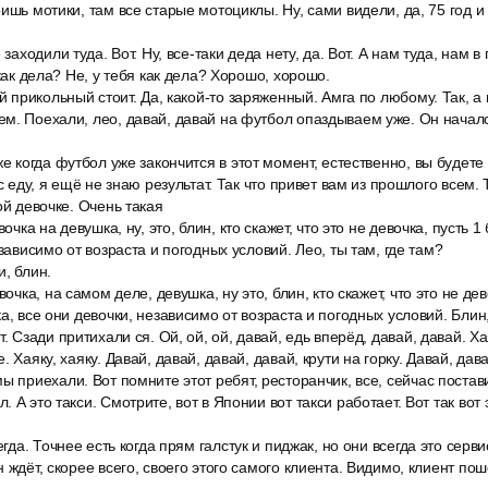
ишь мотики, там все старые мотоциклы. Ну, сами видели, да, 75 год и 
заходили туда. Вот. Ну, все-таки деда нету, да. Вот. А нам туда, нам в 
 как дела? Не, у тебя как дела? Хорошо, хорошо.
ой прикольный стоит. Да, какой-то заряженный. Амга по любому. Так, а
м. Поехали, лео, давай, давай на футбол опаздываем уже. Он началс
же когда футбол уже закончится в этот момент, естественно, вы будете
ас еду, я ещё не знаю результат. Так что привет вам из прошлого всем. 
ой девочке. Очень такая
вочка на девушка, ну, это, блин, кто скажет, что это не девочка, пусть 
езависимо от возраста и погодных условий. Лео, ты там, где там?
, блин.
вочка, на самом деле, девушка, ну это, блин, кто скажет, что это не дев
а, все они девочки, независимо от возраста и погодных условий. Блин,
. Сзади притихали ся. Ой, ой, ой, давай, едь вперёд, давай, давай. Хая
. Хаяку, хаяку. Давай, давай, давай, давай, крути на горку. Давай, дава
ы приехали. Вот помните этот ребят, ресторанчик, все, сейчас поста
 А это такси. Смотрите, вот в Японии вот такси работает. Вот так вот 
егда. Точнее есть когда прям галстук и пиджак, но они всегда это серви
 ждёт, скорее всего, своего этого самого клиента. Видимо, клиент по