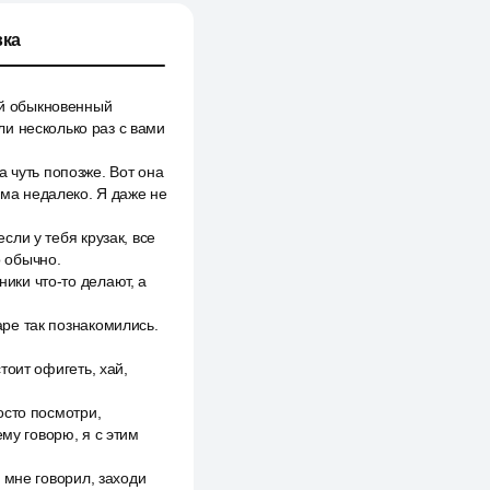
ка
мый обыкновенный
и несколько раз с вами
 чуть попозже. Вот она
ома недалеко. Я даже не
если у тебя крузак, все
о обычно.
ники что-то делают, а
аре так познакомились.
стоит офигеть, хай,
росто посмотри,
му говорю, я с этим
н мне говорил, заходи