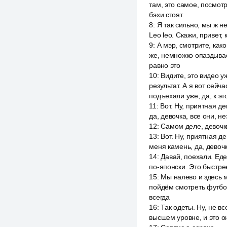
там, это самое, посмотр
бэхи стоят.
8
:
Я так сильно, мы ж не 
Leo leo. Скажи, привет,
9
:
А мэр, смотрите, как
же, немножко опаздывае
равно это
10
:
Видите, это видео у
результат. А я вот сейч
подъехали уже, да, к эт
11
:
Вот. Ну, приятная де
да, девочка, все они, н
12
:
Самом деле, девочки
13
:
Вот. Ну, приятная де
меня камень, да, девочк
14
:
Давай, поехали. Едет
по-японски. Это быстрее
15
:
Мы налево и здесь м
пойдём смотреть футбол.
всегда
16
:
Так одеты. Ну, не вс
высшем уровне, и это он