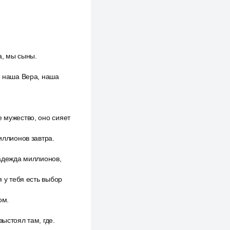
а, мы сыны.
, наша Вера, наша
е мужество, оно сияет
иллионов завтра.
Надежда миллионов,
я у тебя есть выбор
ом.
ыстоял там, где.