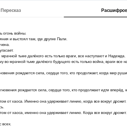
Пересказ
Расшифров
ь огонь войны.
ния и выстоял там, где другие Пали.
нчена.
угасает.
 мрачной тьме далёкого есть только враги, все наступают и Надежда.
му во мрачной тьме далёкого будущего есть только война, враги все н
новения рождается сила, сердце того, кто продолжает, когда мир руши
гновения рождается сила, сердце того, кто продолжает идти вперёд, 
ом от хаоса. Именно она удерживает линию, когда все вокруг дрожит. 
сь.
ом от хаоса, именно она удерживает линию. Когда все вокруг дрожит. 
с всех.