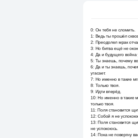
0
:
Он тебя не сломить.
1
:
Ведь ты прошёл сквоз
2
:
Преодолел мрак отчая
3
:
Но битва ещё не око
4
:
Да и будущего война 
5
:
Ты знаешь, почему во
6
:
Да и ты знаешь, поче
угасает.
7
:
Но именно в такие мг
8
:
Только твоя.
9
:
Идти вперёд.
10
:
Но именно в такие м
только твоя.
11
:
Поля становится щит
12
:
Собой я не успокою
13
:
Поля становится щит
не успокоюсь.
14
:
Пока не повергну ва