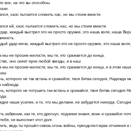
то все, на что вы способны.
рахи.
дался, хаос пытается сломить нас, но мы стоим вместе.
дался ей, хаос пытается сломить нас, но мы стоим вместе.
дар, каждый выстрел это не просто оружие, это наша воля, наша Вер
имость.
ждый удар меча, каждый выстрел это не просто оружие, это наша воля
 мы не просим милости, мы те, кто сражается до конца.
тво, оно сияет ярче любой звезды, и в наш
мы не просим милости, мы те, кто сражается до конца, и в этом наш
наш
ь, которого не так встань и сражайся, твоя битва сегодня, Надежда м
р наблюда.
ь, которого не потушить так встань и сражайся, твоя битва сегодня 
юда.
ждое наше усилие, и то, что мы делаем, не забудется никогда. Сегодн
ть забвении, как те, кто дрогнул, подними знамя, воин и сражайся пот
 тебя, не выполнит этот долг.
ить, ведь ты прошёл сквозь огонь войны, преодолел мрак отчаяния и в