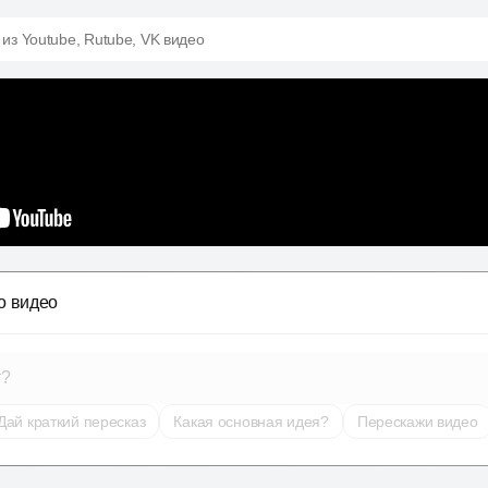
 из Youtube, Rutube, VK видео
о видео
т?
Дай краткий пересказ
Какая основная идея?
Перескажи видео