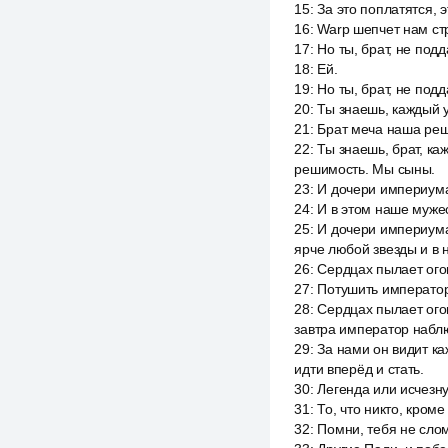
15
:
За это поплатятся, э
16
:
Warp шепчет нам ст
17
:
Но ты, брат, не под
18
:
Ей.
19
:
Но ты, брат, не под
20
:
Ты знаешь, каждый у
21
:
Брат меча наша реш
22
:
Ты знаешь, брат, ка
решимость. Мы сыны.
23
:
И дочери империума
24
:
И в этом наше мужес
25
:
И дочери империума 
ярче любой звезды и в 
26
:
Сердцах пылает огон
27
:
Потушить императо
28
:
Сердцах пылает огон
завтра император набл
29
:
За нами он видит ка
идти вперёд и стать.
30
:
Легенда или исчезну
31
:
То, что никто, кроме
32
:
Помни, тебя не слом