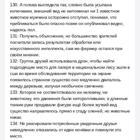
130
:
А голова выглядела так, словно была усыпана
колючками, внешний вид не напоминал ни 1 известное
животное мужчина осторожно отступил, понимая, что
приближаться было опасно позже он опубликовал видео,
надеясь пол.
131
:
Получить объяснение, но большинство зрителей
посчитали запись результатом обработки или
искусственного интеллекта, сам же фермер остался при
своём мнении.
132
:
Группа друзей использовала дрон, чтобы найти
подходящее место для лагеря в национальном лесу эшли в
сша во время обследования территории на экране
появилось странное существо оно медленно двигалось
между деревьев, излучая необычное свечение.
133
:
Которое не соответствовало ни человеку, ни
животному, его движения были неторопливыми, а длинные
тонкие руки придавали фигуре ещё более жуткий вид
существо направлялось прямо к стаду оленей, но животные
никак.
134
:
Не реагировали потрясённые увиденным друзья
немедленно отказались от идеи ночёвки и покинули это
место.