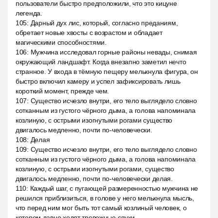
пользователи быстро предположили, что это кицуне
легенда.
105
:
Дарный дух лис, который, согласно преданиям,
обретает новые хвосты с возрастом и обладает
магическими способностями.
106
:
Мужчина исследовал горные районы невады, снимая
окружающий ландшафт. Когда внезапно заметил нечто
странное. У входа в тёмную пещеру мелькнула фигура, он
быстро включил камеру и успел зафиксировать лишь
короткий момент, прежде чем.
107
:
Существо исчезло внутри, его тело выглядело словно
сотканным из густого чёрного дыма, а голова напоминала
козлиную, с острыми изогнутыми рогами существо
двигалось медленно, почти по-человечески.
108
:
Делая
109
:
Существо исчезло внутри, его тело выглядело словно
сотканным из густого чёрного дыма, а голова напоминала
козлиную, с острыми изогнутыми рогами, существо
двигалось медленно, почти по-человечески делая.
110
:
Каждый шаг, с пугающей размеренностью мужчина не
решился приблизиться, в голове у него мелькнула мысль,
что перед ним мог быть тот самый козлиный человек, о
котором давно ходят тревожные слухи.