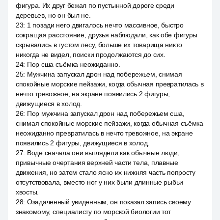
фигура. Их друг бежал по пустынной дороге среди
деревьев, но он был не.
23
:
1 позади него двигалось нечто массивное, быстро
сокращая расстояние, друзья наблюдали, как обе фигуры
скрывались в густом лесу, больше их товарища никто
никогда не видел, поиски продолжаются до сих.
24
:
Пор сша съёмка неожиданно.
25
:
Мужчина запускал дрон над побережьем, снимая
спокойные морские пейзажи, когда обычная превратилась в
нечто тревожное, на экране появились 2 фигуры,
движущиеся в холод.
26
:
Пор мужчина запускал дрон над побережьем сша,
снимая спокойные морские пейзажи, когда обычная съёмка
неожиданно превратилась в нечто тревожное, на экране
появились 2 фигуры, движущиеся в холод.
27
:
Воде сначала они выглядели как обычные люди,
привычные очертания верхней части тела, плавные
движения, но затем стало ясно их нижняя часть попросту
отсутствовала, вместо ног у них были длинные рыбьи
хвосты.
28
:
Озадаченный увиденным, он показал запись своему
знакомому, специалисту по морской биологии тот