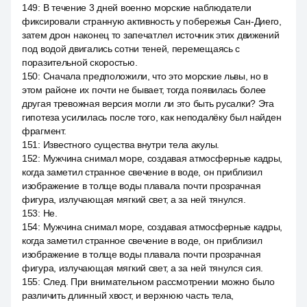
149
:
В течение 3 дней военно морские наблюдатели
фиксировали странную активность у побережья Сан-Диего,
затем дрон наконец то запечатлел источник этих движений
под водой двигались сотни теней, перемещаясь с
поразительной скоростью.
150
:
Сначала предположили, что это морские львы, но в
этом районе их почти не бывает, тогда появилась более
другая тревожная версия могли ли это быть русалки? Эта
гипотеза усилилась после того, как неподалёку был найден
фрагмент.
151
:
Известного существа внутри тела акулы.
152
:
Мужчина снимал море, создавая атмосферные кадры,
когда заметил странное свечение в воде, он приблизил
изображение в толще воды плавала почти прозрачная
фигура, излучающая мягкий свет, а за ней тянулся.
153
:
Не.
154
:
Мужчина снимал море, создавая атмосферные кадры,
когда заметил странное свечение в воде, он приблизил
изображение в толще воды плавала почти прозрачная
фигура, излучающая мягкий свет, а за ней тянулся сия.
155
:
След. При внимательном рассмотрении можно было
различить длинный хвост, и верхнюю часть тела,