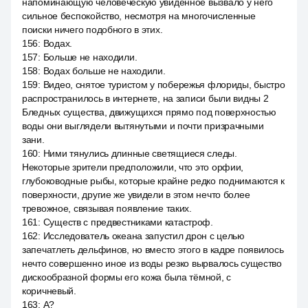
напоминающую человеческую увиденное вызвало у него
сильное беспокойство, несмотря на многочисленные
поиски ничего подобного в этих.
156
:
Водах.
157
:
Больше не находили.
158
:
Водах больше не находили.
159
:
Видео, снятое туристом у побережья флориды, быстро
распространилось в интернете, на записи были видны 2
Бледных существа, движущихся прямо под поверхностью
воды они выглядели вытянутыми и почти призрачными
зани.
160
:
Ними тянулись длинные светящиеся следы.
Некоторые зрители предположили, что это орфии,
глубоководные рыбы, которые крайне редко поднимаются к
поверхности, другие же увидели в этом нечто более
тревожное, связывая появление таких.
161
:
Существ с предвестниками катастроф.
162
:
Исследователь океана запустил дрон с целью
запечатлеть дельфинов, но вместо этого в кадре появилось
нечто совершенно иное из воды резко вырвалось существо
дискообразной формы его кожа была тёмной, с
коричневый.
163
:
А?