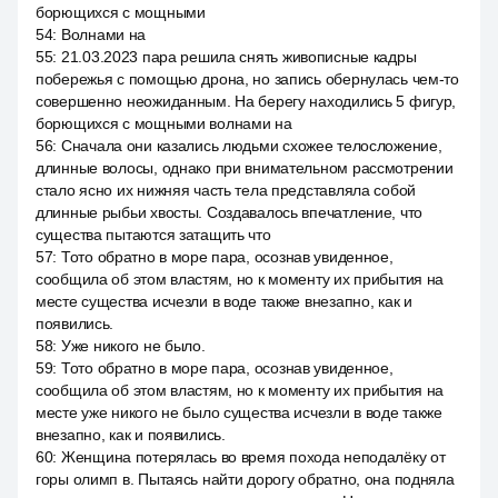
борющихся с мощными
54
:
Волнами на
55
:
21.03.2023 пара решила снять живописные кадры
побережья с помощью дрона, но запись обернулась чем-то
совершенно неожиданным. На берегу находились 5 фигур,
борющихся с мощными волнами на
56
:
Сначала они казались людьми схожее телосложение,
длинные волосы, однако при внимательном рассмотрении
стало ясно их нижняя часть тела представляла собой
длинные рыбьи хвосты. Создавалось впечатление, что
существа пытаются затащить что
57
:
Тото обратно в море пара, осознав увиденное,
сообщила об этом властям, но к моменту их прибытия на
месте существа исчезли в воде также внезапно, как и
появились.
58
:
Уже никого не было.
59
:
Тото обратно в море пара, осознав увиденное,
сообщила об этом властям, но к моменту их прибытия на
месте уже никого не было существа исчезли в воде также
внезапно, как и появились.
60
:
Женщина потерялась во время похода неподалёку от
горы олимп в. Пытаясь найти дорогу обратно, она подняла