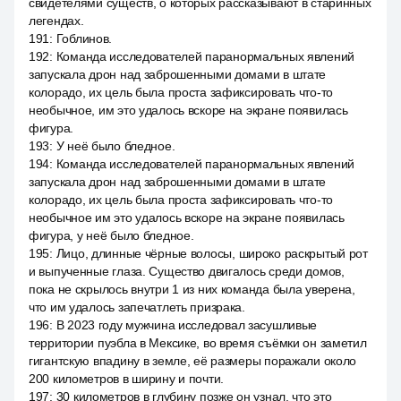
свидетелями существ, о которых рассказывают в старинных
легендах.
191
:
Гоблинов.
192
:
Команда исследователей паранормальных явлений
запускала дрон над заброшенными домами в штате
колорадо, их цель была проста зафиксировать что-то
необычное, им это удалось вскоре на экране появилась
фигура.
193
:
У неё было бледное.
194
:
Команда исследователей паранормальных явлений
запускала дрон над заброшенными домами в штате
колорадо, их цель была проста зафиксировать что-то
необычное им это удалось вскоре на экране появилась
фигура, у неё было бледное.
195
:
Лицо, длинные чёрные волосы, широко раскрытый рот
и выпученные глаза. Существо двигалось среди домов,
пока не скрылось внутри 1 из них команда была уверена,
что им удалось запечатлеть призрака.
196
:
В 2023 году мужчина исследовал засушливые
территории пуэбла в Мексике, во время съёмки он заметил
гигантскую впадину в земле, её размеры поражали около
200 километров в ширину и почти.
197
:
30 километров в глубину позже он узнал, что это