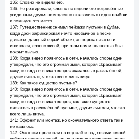
135
:
Словно не видели его.
136
:
Не реагировали, словно не видели его потрясённые
увиденным друзья немедленно отказались от идеи ночёвки
и покинули это место.
137
:
Путешественник снимал пейзажи пустыни в Дубае,
когда дрон зафиксировал нечто необычное в песке
двигался длинный серый объект, он перекатывался и
извивался, словно живой, при этом почти полностью был
покрыт пылью.
138
:
Когда видео появилось в сети, начались споры одни
утверждали, что это огромная змея, которая сбрасывает
кожу, но тогда возникал вопрос оказалось в раскалённой,
другие считали, что это всего лишь визуа.
139
:
Как такое существо пустыне?
140
:
Когда видео появилось в сети, начались споры одни
утверждали, что это огромная змея, которая сбрасывает
кожу, но тогда возникал вопрос, как такое существо
оказалось в раскалённой пустыне, другие считали, что это
всего лишь визуа.
141
:
Эффект или монтаж, но окончательного ответа так и
не нашлось.
142
:
Охотники пролетали на вертолёте над лесами южной
сибири в поиске оленей, но их внимание привлекло нечто