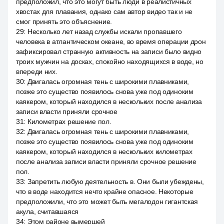
предположил, что это могут быть люди в реалистичных
хвостах для плавания, однако сам автор видео так и не
смог принять это объяснение.
29
:
Несколько лет назад службы искали пропавшего
человека в атлантическом океане, во время операции дрон
зафиксировал странную активность на записи было видно
троих мужчин на досках, спокойно находящихся в воде, но
впереди них.
30
:
Двигалась огромная тень с широкими плавниками,
позже это существо появилось снова уже под одиноким
каякером, который находился в нескольких после анализа
записи власти приняли срочное
31
:
Километрах решение пол.
32
:
Двигалась огромная тень с широкими плавниками,
позже это существо появилось снова уже под одиноким
каякером, который находился в нескольких километрах
после анализа записи власти приняли срочное решение
пол.
33
:
Запретить любую деятельность в. Они были убеждены,
что в воде находится нечто крайне опасное. Некоторые
предположили, что это может быть мегалодон гигантская
акула, считавшаяся
34
:
Этом районе вымершей