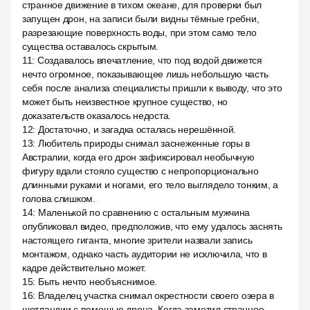
странное движение в тихом океане, для проверки был
запущен дрон, на записи были видны тёмные гребни,
разрезающие поверхность воды, при этом само тело
существа оставалось скрытым.
11
:
Создавалось впечатление, что под водой движется
нечто огромное, показывающее лишь небольшую часть
себя после анализа специалисты пришли к выводу, что это
может быть неизвестное крупное существо, но
доказательств оказалось недоста.
12
:
Достаточно, и загадка осталась нерешённой.
13
:
Любитель природы снимал заснеженные горы в
Австралии, когда его дрон зафиксировал необычную
фигуру вдали стояло существо с непропорционально
длинными руками и ногами, его тело выглядело тонким, а
голова слишком.
14
:
Маленькой по сравнению с остальным мужчина
опубликовал видео, предположив, что ему удалось заснять
настоящего гиганта, многие зрители назвали запись
монтажом, однако часть аудитории не исключила, что в
кадре действительно может.
15
:
Быть нечто необъяснимое.
16
:
Владелец участка снимал окрестности своего озера в
шотландии с помощью дрона. Когда заметил странное