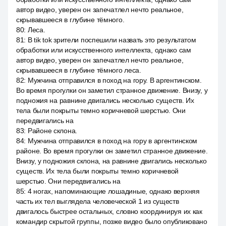
автор видео, уверен он запечатлел нечто реальное,
скрывавшееся в глубине тёмного.
80
:
Леса.
81
:
В tik tok зрители поспешили назвать это результатом
обработки или искусственного интеллекта, однако сам
автор видео, уверен он запечатлел нечто реальное,
скрывавшееся в глубине тёмного леса.
82
:
Мужчина отправился в поход на гору. В аргентинском.
Во время прогулки он заметил странное движение. Внизу, у
подножия на равнине двигались несколько существ. Их
тела были покрыты темно коричневой шерстью. Они
передвигались на
83
:
Районе склона.
84
:
Мужчина отправился в поход на гору в аргентинском
районе. Во время прогулки он заметил странное движение.
Внизу, у подножия склона, на равнине двигались несколько
существ. Их тела были покрыты темно коричневой
шерстью. Они передвигались на
85
:
4 ногах, напоминающие лошадиные, однако верхняя
часть их тел выглядела человеческой 1 из существ
двигалось быстрее остальных, словно координируя их как
командир скрытой группы, позже видео было опубликовано