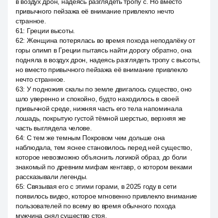
в воздух дрон, надеясь разглядеть тропу с. Но вместо
привычного пейзажа её внимание привлекло нечто
странное.
61
:
Греции высоты.
62
:
Женщина потерялась во время похода неподалёку от
горы олимп в Греции пытаясь найти дорогу обратно, она
подняла в воздух дрон, надеясь разглядеть тропу с высоты,
но вместо привычного пейзажа её внимание привлекло
нечто странное.
63
:
У подножия скалы по земле двигалось существо, оно
шло уверенно и спокойно, будто находилось в своей
привычной среде, нижняя часть его тела напоминала
лошадь, покрытую густой тёмной шерстью, верхняя же
часть выглядела челове.
64
:
С тем же темным Покровом чем дольше она
наблюдала, тем яснее становилось перед ней существо,
которое невозможно объяснить логикой образ, до боли
знакомый по древним мифам кентавр, о котором веками
рассказывали легенды.
65
:
Связывая его с этими горами, в 2025 году в сети
появилось видео, которое мгновенно привлекло внимание
пользователей по всему во время обычного похода
мужчина снял существо стоя.