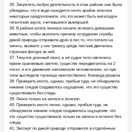
35
:
Запретить любую деятельность в этом районе они были
убеждены, что в воде находится нечто крайне опасное
некоторые предположили, что это может быть мегалодон
гигантская акула, считавшаяся вымершей.
36
:
В районе штата теннеси начали исчезать домашние
животные, чтобы выяснить причину сотрудники службы
дикой природы отправили дрон в лес то, что попало на
запись, вызвало у них тревогу среди листьев двигалась
странная фигура за ней.
37
:
Тянулся длинный хвост, а её худое тело светилось
ярким оранжевым светом, существо передвигалось на 2
ногах, и его движения напоминали человеческие, но при
этом выглядели пугающе неестественно. Команда решила
38
:
Проверить место, однако, прибыв туда, не обнаружила
никаких следов создавалось ощущение, что это существо
существовало без следа.
39
:
Лично только на записи и исчезло.
40
:
Проверить место лично, однако, прибыв туда, не
обнаружила никаких следов создавалось ощущение, что
это существо существовало только на записи и исчезло без
следа.
41
:
Эксперт по дикой природе отправился в отдалённые