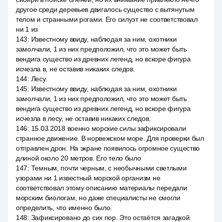
другое среди деревьев двигалось существо с вытянутым
телом и странными рогами. Его силуэт не соответствовал
ни 1 из
143
:
Известному ввиду, наблюдая за ним, охотники
замолчали, 1 из них предположил, что это может быть
вендига существо из древних легенд, но вскоре фигура
исчезла в, не оставив никаких следов.
144
:
Лесу.
145
:
Известному ввиду, наблюдая за ним, охотники
замолчали, 1 из них предположил, что это может быть
вендига существо из древних легенд, но вскоре фигура
исчезла в лесу, не оставив никаких следов.
146
:
15.03.2018 военно морские силы зафиксировали
странное движение. В норвежском море. Для проверки был
отправлен дрон. На экране появилось огромное существо
длиной около 20 метров. Его тело было
147
:
Темным, почти черным, с необычными светлыми
узорами ни 1 известный морской организм не
соответствовал этому описанию материалы передали
морским биологам, но даже специалисты не смогли
определить, что именно было.
148
:
Зафиксировано до сих пор. Это остаётся загадкой.