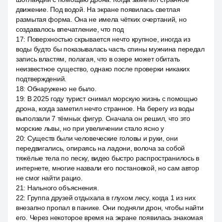
движение. Под водой. На экране появилась светлая
размытая форма. Она не имела чётких очертаний, но
создавалось впечатление, что под
17
:
Поверхностью скрывается нечто крупное, иногда из
воды будто бы показывалась часть спины мужчина передал
запись властям, полагая, что в озере может обитать
неизвестное существо, однако после проверки никаких
подтверждений.
18
:
Обнаружено не было.
19
:
В 2025 году турист снимал морскую жизнь с помощью
дрона, когда заметил нечто странное. На берегу из воды
выползали 7 тёмных фигур. Сначала он решил, что это
морские львы, но при увеличении стало ясно у
20
:
Существ были человеческие головы и руки, они
передвигались, опираясь на ладони, волоча за собой
тяжёлые тела по песку, видео быстро распространилось в
интернете, многие назвали его постановкой, но сам автор
не смог найти рацио.
21
:
Нального объяснения.
22
:
Группа друзей отдыхала в глухом лесу, когда 1 из них
внезапно пропал в панике. Они подняли дрон, чтобы найти
его. Через некоторое время на экране появилась знакомая