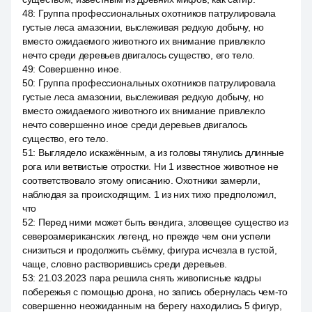
48
:
Группа профессиональных охотников патрулировала
густые леса амазонии, выслеживая редкую добычу, но
вместо ожидаемого животного их внимание привлекло
нечто среди деревьев двигалось существо, его тело.
49
:
Совершенно иное.
50
:
Группа профессиональных охотников патрулировала
густые леса амазонии, выслеживая редкую добычу, но
вместо ожидаемого животного их внимание привлекло
нечто совершенно иное среди деревьев двигалось
существо, его тело.
51
:
Выглядело искажённым, а из головы тянулись длинные
рога или ветвистые отростки. Ни 1 известное животное не
соответствовало этому описанию. Охотники замерли,
наблюдая за происходящим. 1 из них тихо предположил,
что
52
:
Перед ними может быть вендига, зловещее существо из
североамериканских легенд, но прежде чем они успели
снизиться и продолжить съёмку, фигура исчезла в густой,
чаще, словно растворившись среди деревьев.
53
:
21.03.2023 пара решила снять живописные кадры
побережья с помощью дрона, но запись обернулась чем-то
совершенно неожиданным на берегу находились 5 фигур,