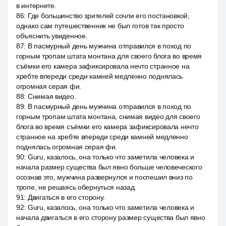
в интернете.
86
:
Где большинство зрителей сочли его постановкой,
однако сам путешественник не был готов так просто
объяснить увиденное.
87
:
В пасмурный день мужчина отправился в поход по
горным тропам штата монтана для своего блога во время
съёмки его камера зафиксировала нечто странное на
хребте впереди среди камней медленно поднялась
огромная серая фи.
88
:
Снимая видео.
89
:
В пасмурный день мужчина отправился в поход по
горным тропам штата монтана, снимая видео для своего
блога во время съёмки его камера зафиксировала нечто
странное на хребте впереди среди камней медленно
поднялась огромная серая фи.
90
:
Guru, казалось, она только что заметила человека и
начала размер существа был явно больше человеческого
осознав это, мужчина развернулся и поспешил вниз по
тропе, не решаясь обернуться назад.
91
:
Двигаться в его сторону.
92
:
Guru, казалось, она только что заметила человека и
начала двигаться в его сторону размер существа был явно