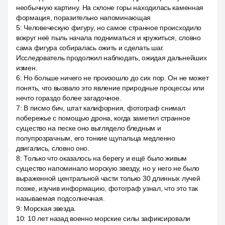
необычную картину. На склоне горы находилась каменная
формация, поразительно напоминающая
5
:
Человеческую фигуру, но самое странное происходило
вокруг неё пыль начала подниматься и кружиться, словно
сама фигура собиралась ожить и сделать шаг.
Исследователь продолжил наблюдать, ожидая дальнейших
измен.
6
:
Но больше ничего не произошло до сих пор. Он не может
понять, что вызвало это явление природные процессы или
нечто гораздо более загадочное.
7
:
В писмо бич, штат калифорния, фотограф снимал
побережье с помощью дрона, когда заметил странное
существо на песке оно выглядело бледным и
полупрозрачным, его тонкие щупальца медленно
двигались, словно оно.
8
:
Только что оказалось на берегу и ещё было живым
существо напоминало морскую звезду, но у него не было
выраженной центральной части только 30 длинных лучей
позже, изучив информацию, фотограф узнал, что это так
называемая подсолнечная.
9
:
Морская звезда.
10
:
10 лет назад военно морские силы зафиксировали