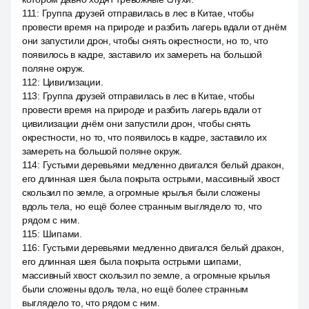
111
:
Группа друзей отправилась в лес в Китае, чтобы
провести время на природе и разбить лагерь вдали от днём
они запустили дрон, чтобы снять окрестности, но то, что
появилось в кадре, заставило их замереть на большой
поляне окруж.
112
:
Цивилизации.
113
:
Группа друзей отправилась в лес в Китае, чтобы
провести время на природе и разбить лагерь вдали от
цивилизации днём они запустили дрон, чтобы снять
окрестности, но то, что появилось в кадре, заставило их
замереть на большой поляне окруж.
114
:
Густыми деревьями медленно двигался белый дракон,
его длинная шея была покрыта острыми, массивный хвост
скользил по земле, а огромные крылья были сложены
вдоль тела, но ещё более странным выглядело то, что
рядом с ним.
115
:
Шипами.
116
:
Густыми деревьями медленно двигался белый дракон,
его длинная шея была покрыта острыми шипами,
массивный хвост скользил по земле, а огромные крылья
были сложены вдоль тела, но ещё более странным
выглядело то, что рядом с ним.