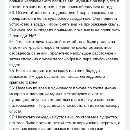
больше человеческого осознав это, мужчина развернулся и
поспешил вниз по тропе, не решаясь обернуться назад.
93
:
Обычный тест нового дрона для 1 пары неожиданно
превратился в нечто куда более загадочное. Они подняли
устройство в воздух, чтобы снять вид на прибрежные скалы.
Сначала все выглядело привычно, пока внизу не появились
2 лошади. Ну?
94
:
1 из них отличалась по бокам её тела были раскрыты
огромные крылья, через мгновение крылатое животное
оторвалось от земли, пролетело небольшое расстояние и
затем спокойно приземлилось обратно пара опубликовала
видео.
95
:
В сеть и пользователи сразу начали обсуждать,
возможно, им удалось заснять пегаса легендарного
крылатого коня.
96
:
Недавно во время одиночного похода по тропе джона
мьюра в калифорнии мужчина столкнулся с чем-то
пугающим, он услышал тяжёлые шаги в лесу и мгновенно
насторожился. Почувствовав опасность, он включил камеру
спустя.
97
:
Несколько секунд из Кустов вышло огромное существо,
его тело было покрыто густой темно коричневой шерстью, а
движения казались странными и неестественными,