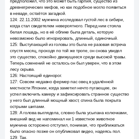
предположил, что это может быть гарпия, существо из
древнегреческих мифов, но как подобное могло появиться
в неваде, остаётся загадкой.
124
:
22.11.2002 мужчина исследовал густой лес в сибири,
когда стал свидетелем невероятного. Перед ним стояла
белая лошадь, но в её облике была деталь, которую
невозможно было игнорировать, длинный, одиночный.
125
:
Выступающий из головы это была не разовая встреча
спустя месяц, проходя по той же тропе, он снова увидел
это существо, спокойно движущееся среди высокой травы.
Теперь сомнений не осталось он был уверен, что в этом
лесу скрыва.
126
:
Настоящий единорог.
127
:
Совсем недавно фермер пас овец в удалённой
местности Японии, когда заметил нечто пугающее, он
успел включить камеру и зафиксировать странное существо
у него был длинный мощный хвост, спина была покрыта
острыми шипами.
128
:
А голова выглядела, словно была усыпана колючками,
внешний вид не напоминал ни 1 известное животное
мужчина осторожно отступил, понимая, что приближаться
было опасно позже он опубликовал видео, надеясь пол.
129
:
Так.