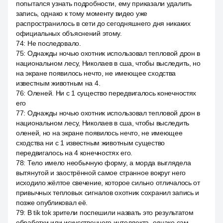
попытался узнать подробности, ему приказали удалить
запись, однако к тому моменту видео уже
распространилось в сети до сегодняшнего дня никаких
официальных объяснений этому.
74
:
Не последовало.
75
:
Однажды ночью охотник использовал тепловой дрон в
национальном лесу, Николаев в сша, чтобы выследить, но
на экране появилось нечто, не имеющее сходства
известным животным на 4.
76
:
Оленей. Ни с 1 существо передвигалось конечностях
его
77
:
Однажды ночью охотник использовал тепловой дрон в
национальном лесу, Николаев в сша, чтобы выследить
оленей, но на экране появилось нечто, не имеющее
сходства ни с 1 известным животным существо
передвигалось на 4 конечностях его.
78
:
Тело имело необычную форму, а морда выглядела
вытянутой и заострённой самое странное вокруг него
исходило жёлтое свечение, которое сильно отличалось от
привычных тепловых сигналов охотник сохранил запись и
позже опубликовал её.
79
:
В tik tok зрители поспешили назвать это результатом
обработки или искусственного интеллекта, однако сам