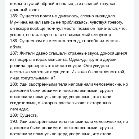
покрыто густой чёрной шерстью, а за спиной тянулся
длинный хвост.
185
:
Существо почти не двигалось, словно выжидало.
Мужчина начал запись не приближаясь, чувствуя тревогу,
он вскоре вообще покинул место, позже он признался, что,
уверен, он столкнулся с так называемый скинуокер.
186
:
Существом из местных легенд, способным менять
облик.
187
:
Жители давно слышали странные звуки, доносящиеся
из пещеры в горах монсанта. Однажды группа друзей
решила проверить это место внутри. Они увидели
несколько маленьких существ. Их кожа была зеленоватой,
лица треугольными, а?
188
:
Уши заострёнными тела напоминали человеческие, но
движения были резкими и неестественными, друзья
поспешили покинуть пещеру, уверенные, что стали
свидетелями, о которых рассказывают в старинных
легендах.
189
:
Существ.
190
:
Уши заострёнными тела напоминали человеческие, но
движения были резкими и неестественными, друзья
поспешили покинуть пещеру, уверенные, что стали