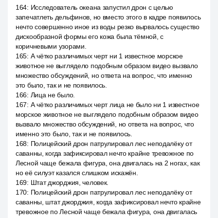
164
:
Исследователь океана запустил дрон с целью
запечатлеть дельфинов, но вместо этого в кадре появилось
нечто совершенно иное из воды резко вырвалось существо
дискообразной формы его кожа была тёмной, с
коричневыми узорами.
165
:
А чётко различимых черт ни 1 известное морское
животное не выглядело подобным образом видео вызвало
множество обсуждений, но ответа на вопрос, что именно
это было, так и не появилось.
166
:
Лица не было.
167
:
А чётко различимых черт лица не было ни 1 известное
морское животное не выглядело подобным образом видео
вызвало множество обсуждений, но ответа на вопрос, что
именно это было, так и не появилось.
168
:
Полицейский дрон патрулировал лес неподалёку от
саванны, когда зафиксировал нечто крайне тревожное по
Лесной чаще бежала фигура, она двигалась на 2 ногах, как
но её силуэт казался слишком искажён.
169
:
Штат джорджия, человек.
170
:
Полицейский дрон патрулировал лес неподалёку от
саванны, штат джорджия, когда зафиксировал нечто крайне
тревожное по Лесной чаще бежала фигура, она двигалась