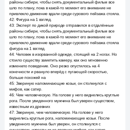
районы сибири, чтобы снять документальный фильм все
шло по плану, пока в какой-то момент его внимание не
привлекло движение вдали среди сурового пейзажа стояла.
42
:
Фигура на 1 взгляд.
43
:
Эксперт по дикой природе отправился в отдалённые
районы сибири, чтобы снять документальный фильм все
шло по плану, пока в какой-то момент его внимание не
привлекло движение вдали среди сурового пейзажа стояла
фигура на 1 взгляд.
44
:
Человек в изорванной одежде, стоящий на 2 ногах. Но
стоило существу заметить камеру, как оно мгновенно
изменило поведение. Оно резко опустилось на 4
конечности и рвануло вперёд с пугающей скоростью,
больше похожей на
45
:
Звериную напоминающие козьи, он столкнулся с
мифов, как сатир.
46
:
Чем человеческую. На голове у него виднелись круглые
рога. После увиденного мужчина был уверен существом,
известным из древних
47
:
Звериную, чем человеческую. На голове у него
виднелись круглые рога, напоминающие козьи. После
увиденного мужчина был уверен, он столкнулся с
существом, известным из древних мифов, как сатир.