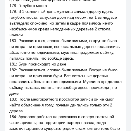
178
:
Голубого моста.
179
:
В 1 солнечный день мужчина снимал дорогу вдоль
голубого моста, запуская дрон над лесом, на 1 взгляд все
выглядело спокойно, но затем в кадре появилось нечто
необъяснимое среди неподвижных деревьев 2 ствола
начали.
180
:
Раскачиваться, словно были живыми, вокруг не было
ни ветра, ни признаков, все остальные деревья оставались
абсолютно неподвижными, мужчина продолжал съёмку,
пытаясь понять, что вообще здесь.
181
:
Бури происходит, но даже
182
:
Раскачиваться, словно были живыми. Вокруг не было
ни ветра, ни признаков бури. Все остальные деревья
оставались абсолютно неподвижными. Мужчина продолжал
съёмку, пытаясь понять, что вообще здесь происходит, но
даже
183
:
После многократного просмотра записи он не смог
найти объяснения тому, почему двигались только эти 2
дерева.
184
:
Археолог работал на раскопках в северо восточной
части аризоны, на территории народа наваха, когда
заметил странное существо рядом с камнем его тело было