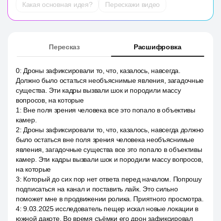
Какая основная идея?
Перескажи видео
Пересказ
Расшифровка
0
:
Дроны зафиксировали то, что, казалось, навсегда.
Должно было остаться необъяснимые явления, загадочные
существа. Эти кадры вызвали шок и породили массу
вопросов, на которые
1
:
Вне поля зрения человека все это попало в объективы
камер.
2
:
Дроны зафиксировали то, что, казалось, навсегда должно
было остаться вне поля зрения человека необъяснимые
явления, загадочные существа все это попало в объективы
камер. Эти кадры вызвали шок и породили массу вопросов,
на которые
3
:
Который до сих пор нет ответа перед началом. Попрошу
подписаться на канал и поставить лайк. Это сильно
поможет мне в продвижении ролика. Приятного просмотра.
4
:
9.03.2025 исследователь пещер искал новые локации в
южной дакоте. Во время съёмки его дрон зафиксировал