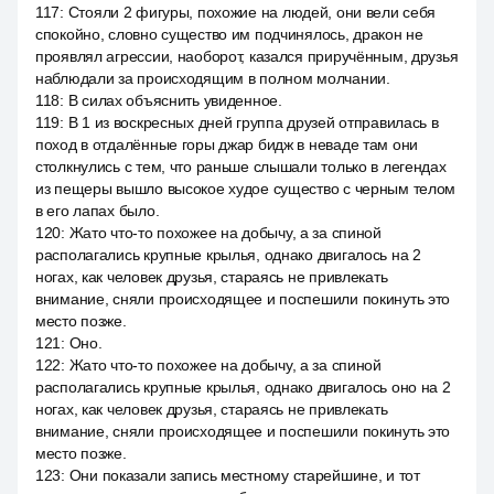
117
:
Стояли 2 фигуры, похожие на людей, они вели себя
спокойно, словно существо им подчинялось, дракон не
проявлял агрессии, наоборот, казался приручённым, друзья
наблюдали за происходящим в полном молчании.
118
:
В силах объяснить увиденное.
119
:
В 1 из воскресных дней группа друзей отправилась в
поход в отдалённые горы джар бидж в неваде там они
столкнулись с тем, что раньше слышали только в легендах
из пещеры вышло высокое худое существо с черным телом
в его лапах было.
120
:
Жато что-то похожее на добычу, а за спиной
располагались крупные крылья, однако двигалось на 2
ногах, как человек друзья, стараясь не привлекать
внимание, сняли происходящее и поспешили покинуть это
место позже.
121
:
Оно.
122
:
Жато что-то похожее на добычу, а за спиной
располагались крупные крылья, однако двигалось оно на 2
ногах, как человек друзья, стараясь не привлекать
внимание, сняли происходящее и поспешили покинуть это
место позже.
123
:
Они показали запись местному старейшине, и тот