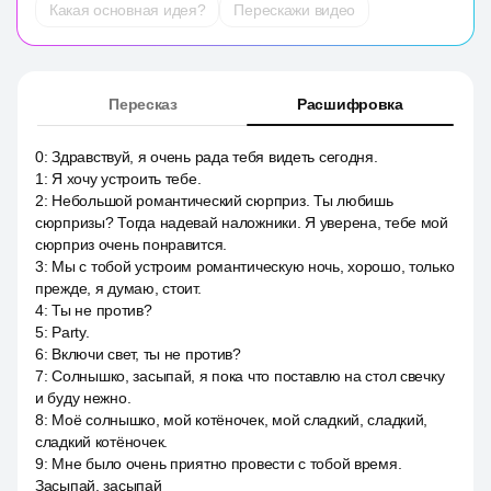
Какая основная идея?
Перескажи видео
Пересказ
Расшифровка
0
:
Здравствуй, я очень рада тебя видеть сегодня.
1
:
Я хочу устроить тебе.
2
:
Небольшой романтический сюрприз. Ты любишь
сюрпризы? Тогда надевай наложники. Я уверена, тебе мой
сюрприз очень понравится.
3
:
Мы с тобой устроим романтическую ночь, хорошо, только
прежде, я думаю, стоит.
4
:
Ты не против?
5
:
Party.
6
:
Включи свет, ты не против?
7
:
Солнышко, засыпай, я пока что поставлю на стол свечку
и буду нежно.
8
:
Моё солнышко, мой котёночек, мой сладкий, сладкий,
сладкий котёночек.
9
:
Мне было очень приятно провести с тобой время.
Засыпай, засыпай