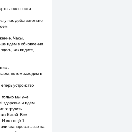
арты лояльности.
бы у нас действительно
моём
жение. Часы,
льше идём в обновления.
здесь, как видите,
пись.
лаем, потом заходим в
Теперь устройство
м только мы уже
i здоровье и идём.
ит загрузить
как Китай. Все
. И вот ещё 1
 или сканировать все на