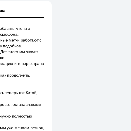
ка
добавить ключи от
 домофона.
анные метки работают с
му подобное.
 Для этого мы значит,
ше.
рмацию и теперь страна
 как продолжить,
ь теперь как Китай,
доровье, останавливаем
о нужно полностью
 мы уже меняем регион,