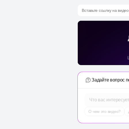
Вставьте ссылку на видео
Задайте вопрос п
Что вас интересуе
О чем это видео?