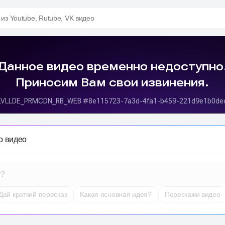
 из Youtube, Rutube, VK видео
о видео
т?
Дай краткий пересказ
Какая основная идея?
Перескажи видео