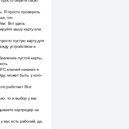
ы просто берете свою
ы. Я просто проверить
ая, что
йки. Вот здесь
пируйте вашу карту или
просто пустую карту для
ежду устройством и
бавление пустой карты,
есть
 NFC ключей никаких я
ду, может быть, у кого-
ело работает. Все
ко, то и выбор у вас
адываете картридер на
у вас есть рабочий, да,