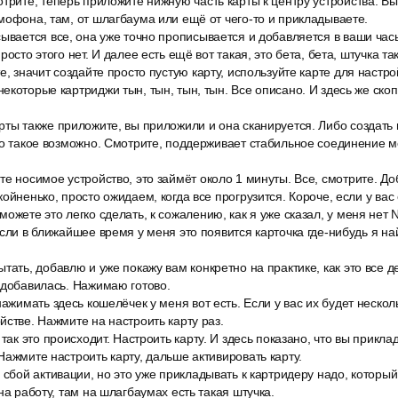
трите, теперь приложите нижную часть карты к центру устройства. В
мофона, там, от шлагбаума или ещё от чего-то и прикладываете.
ывается все, она уже точно прописывается и добавляется в ваши час
осто этого нет. И далее есть ещё вот такая, это бета, бета, штучка так
е, значит создайте просто пустую карту, используйте карте для настро
екоторые картриджи тын, тын, тын, тын. Все описано. И здесь же ско
ты также приложите, вы приложили и она сканируется. Либо создать 
то такое возможно. Смотрите, поддерживает стабильное соединение м
е носимое устройство, это займёт около 1 минуты. Все, смотрите. До
ойненько, просто ожидаем, когда все прогрузится. Короче, если у вас 
ожете это легко сделать, к сожалению, как я уже сказал, у меня нет
сли в ближайшее время у меня это появится карточка где-нибудь я най
тать, добавлю и уже покажу вам конкретно на практике, как это все д
 добавилась. Нажимаю готово.
нажимать здесь кошелёчек у меня вот есть. Если у вас их будет несколь
йстве. Нажмите на настроить карту раз.
 так это происходит. Настроить карту. И здесь показано, что вы прикл
Нажмите настроить карту, дальше активировать карту.
 сбой активации, но это уже прикладывать к картридеру надо, который 
на работу, там на шлагбаумах есть такая штучка.