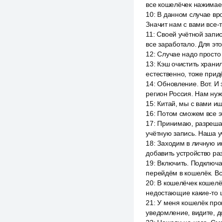
все кошелёчек нажимаем
10
:
В данном случае вро
Значит нам с вами все-
11
:
Своей учётной запис
все заработало. Для эт
12
:
Случае надо просто
13
:
Кэш очистить храни
естественно, тоже прид
14
:
Обновление. Вот. И 
регион Россия. Нам ну
15
:
Китай, мы с вами ищ
16
:
Потом сможем все э
17
:
Принимаю, разрешаю
учётную запись. Наша у
18
:
Заходим в личную и
добавить устройство ра
19
:
Включить. Подключа
перейдём в кошелёк. Вс
20
:
В кошелёчек кошелёч
недостающие какие-то ш
21
:
У меня кошелёк прог
уведомление, видите, до