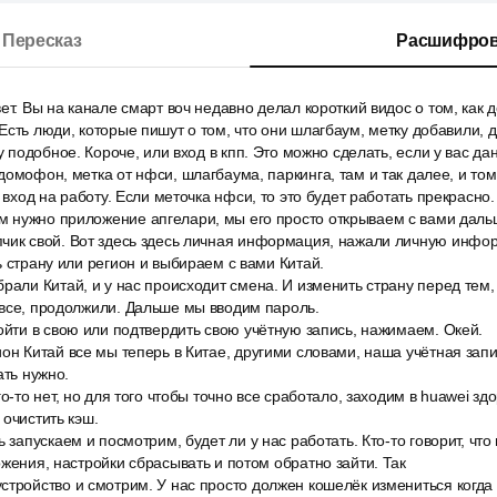
Пересказ
Расшифров
ет. Вы на канале смарт воч недавно делал короткий видос о том, как 
Есть люди, которые пишут о том, что они шлагбаум, метку добавили,
му подобное. Короче, или вход в кпп. Это можно сделать, если у вас д
домофон, метка от нфси, шлагбаума, паркинга, там и так далее, и то
 вход на работу. Если меточка нфси, то это будет работать прекрасно.
 нужно приложение апгелари, мы его просто открываем с вами даль
чик свой. Вот здесь здесь личная информация, нажали личную инфо
ь страну или регион и выбираем с вами Китай.
рали Китай, и у нас происходит смена. И изменить страну перед тем,
 все, продолжили. Дальше мы вводим пароль.
ойти в свою или подтвердить свою учётную запись, нажимаем. Окей.
он Китай все мы теперь в Китае, другими словами, наша учётная запис
ать нужно.
го-то нет, но для того чтобы точно все сработало, заходим в huawei з
 очистить кэш.
ь запускаем и посмотрим, будет ли у нас работать. Кто-то говорит, чт
ожения, настройки сбрасывать и потом обратно зайти. Так
стройство и смотрим. У нас просто должен кошелёк измениться когда