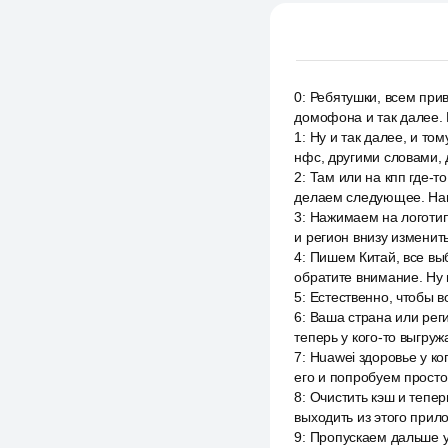
0
:
Ребятушки, всем прив
домофона и так далее. 
1
:
Ну и так далее, и то
нфс, другими словами, 
2
:
Там или на кпп где-то
делаем следующее. Нам
3
:
Нажимаем на логотип
и регион внизу изменит
4
:
Пишем Китай, все выб
обратите внимание. Ну
5
:
Естественно, чтобы в
6
:
Ваша страна или реги
теперь у кого-то выгруж
7
:
Huawei здоровье у ко
его и попробуем просто
8
:
Очистить кэш и тепер
выходить из этого прил
9
:
Пропускаем дальше у