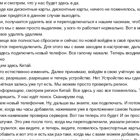
 и смотрим, что у нас будет здесь в да.
де как дисконтные карты, дисконтные карты, ничего не поменялось, к
таки придётся в данном случае выходить.
и, получается удалять все и переподключаться к нашим часикам, что
ого мы с вами просто выделяем, у кого-то работает нормально. Вот в 
 все удалять удаляем.
лище все полностью сбросили и сейчас по новой войдём в своё прило
ётся переподключить. Для этого мы с вами заходим в настроечки, да
здесь подключить новый телефон. Все галочку нажали. Теперь входим 
жно
ем здесь Китай.
то естественно изменить. Далее принимаю, войдём в свою учётную за
, разрешаю, разрешаю и теперь устройство. Нет. Устройство мы сде
чётная запись уже тут есть. Мы можем просто проверить регион.
нформацию, смотрим регион Китай. Все здесь у нас все поменялось. 
зрешить. У нас идёт поиск. Сканируем под
ем новый телефончик. Ну, дальше вы знаете, как подключать. И пото
е, когда мы часы добавили, нажимаем уже в приложении самом huawe
ек нажимаем проверка серверов. Вот так теперь это будет. И он прос
тучки. Это уже после того, когда мы переподключили, указали регион 
рузился, как видите, и теперь, видите, появилось транспортные карты
бавить и вот это и есть как раз-таки, когда мы с вами можем добавить