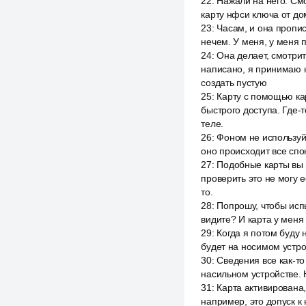
22
:
Нажали на него. Смо
карту нфси ключа от до
23
:
Часам, и она пропис
нечем. У меня, у меня пр
24
:
Она делает, смотрит
написано, я принимаю н
создать пустую
25
:
Карту с помощью кар
быстрого доступа. Где-
теле.
26
:
Фоном не используйт
оно происходит все спок
27
:
Подобные карты вы м
проверить это не могу е
то.
28
:
Попрошу, чтобы испы
видите? И карта у меня
29
:
Когда я потом буду 
будет на носимом устро
30
:
Сведения все как-то
насильном устройстве. 
31
:
Карта активирована,
например, это допуск к 