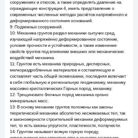
сооружениях и откосов, а также определять давление на
ограждающие конструкции 4, иметь представление о
современных численных методах расчётов напряжённого и
деформированного состояния оснований.
9
:
Подземных сооружений.
10
:
Механика грунтов раздел механики сыпучих сред,
изучающий напряжённо деформированное состояние,
условия прочности и устойчивости, а также изменение
свойств грунтов под влиянием внешних или механических
воздействий механика.
11
:
Грунтов есть механика природных, дисперсных,
мелкораздробленных материалов и составляющую и
составляет часть общей геомеханики, последняя включает
в себя глобальную и региональную геодинамику, механику
массивно кристаллических Горных пород, механику.
12
:
Трещиновато блочных пород механика органо
минеральных масс.
13
:
В основу механики грунтов положены как законы
теоретической механики абсолютно несжимаемых тел, так
и закономерности строительной механики деформируемых
тел, то есть законы упругости, пластичности, ползучести.
14
:
Грунтом называют всякую горную породу,
используемую при строительстве в качестве основания