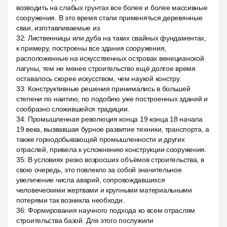
возводить на слабых грунтах все более и более массивные
сооружения. В это время стали применяться деревянные
сваи, изготавливаемые из
32
:
Лиственницы или дуба на таких свайных фундаментах,
к примеру, построены все здания сооружения,
расположенные на искусственных островах венецианской
лагуны, тем не менее строительство ещё долгое время
оставалось скорее искусством, чем наукой констру.
33
:
Конструктивные решения принимались в большей
степени по наитию, по подобию уже построенных зданий и
сообразно сложившейся традиции.
34
:
Промышленная революция конца 19 конца 18 начала
19 века, вызвавшая бурное развитие техники, транспорта, а
также горнодобывающей промышленности и других
отраслей, привела к усложнению конструкции сооружения.
35
:
В условиях резко возросших объёмов строительства, в
свою очередь, это повлекло за собой значительное
увеличение числа аварий, сопровождавшихся
человеческими жертвами и крупными материальными
потерями так возникла необходи.
36
:
Формирования научного подхода ко всем отраслям
строительства базой. Для этого послужили