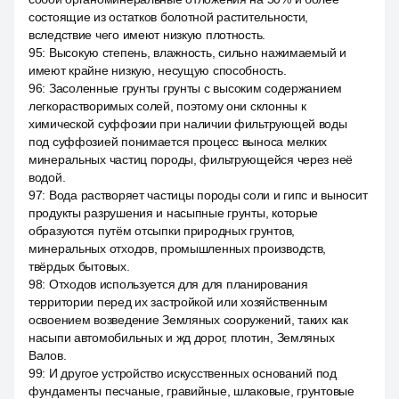
состоящие из остатков болотной растительности,
вследствие чего имеют низкую плотность.
95
:
Высокую степень, влажность, сильно нажимаемый и
имеют крайне низкую, несущую способность.
96
:
Засоленные грунты грунты с высоким содержанием
легкорастворимых солей, поэтому они склонны к
химической суффозии при наличии фильтрующей воды
под суффозией понимается процесс выноса мелких
минеральных частиц породы, фильтрующейся через неё
водой.
97
:
Вода растворяет частицы породы соли и гипс и выносит
продукты разрушения и насыпные грунты, которые
образуются путём отсыпки природных грунтов,
минеральных отходов, промышленных производств,
твёрдых бытовых.
98
:
Отходов используется для для планирования
территории перед их застройкой или хозяйственным
освоением возведение Земляных сооружений, таких как
насыпи автомобильных и жд дорог, плотин, Земляных
Валов.
99
:
И другое устройство искусственных оснований под
фундаменты песчаные, гравийные, шлаковые, грунтовые