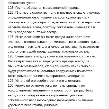
абсолютно сухого.
125
:
Грунта объёмная масса влажной породы.
126
:
Плотность сухого грунта или плотность скелета грунта,
определяемая как отношение массы сухого грунта к
объёму всего грунта при определении этой характеристики
не учитывается влага, поэтому показатель изменяется в
Узких пределах он также всегда.
127
:
Ниже плотности он также всегда ниже плотности
плотность скелета зависит от минерального состава грунта
и сложения грунта, числа и качества пор знание плотности
сухого грунта даёт представление, насколько сильно.
128
:
Будет давать усадку грунт в высушенном состоянии.
Характеристику важно определять прежде всего для
глинистых материалов, чтобы понимать, как сильно они
будут уплотняться в насыпных сооружениях показатель
также помогает вычислить пористость материала.
129
:
Узнать об его особенностях его сложения.
130
:
Кроме него, кроме того, по нему определяют
коэффициенты уплотнения и пористости при расчётах
нагрузок на сооружение и напряжение действия
собственного веса необходимо переходить к значению
удельного веса грунта, умножив.