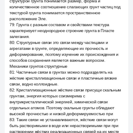
структурой грунта понимается размер, форма и
количественное соотношение слагающих грунт частиц под
текстурой грунта понимается пространственное
расположение Эле.
79
:
Грунта с разным составом и свойствами текстура
характеризует неоднородное строение грунта в Пласте
залегания.
80
:
Структурные связи это связи между частицами и
агрегатами в грунте, определяющие их прочность и
деформирование, поэтому изучение их происхождения и
способов сохранения является важным вопросом.
Механики грунтов структурные
81
:
Частичные связи в грунтах можно подразделять на
жёсткие кристаллизационные связи и пластичные вязкие
связи, водно коллоидные.
82
:
Кристаллизационные жёсткие связи присущи скальным
грунтам, энергия которых соизмерима с
внутрикристаллической энергией, химической связи
отдельных атомов. Поэтому скальные грунты обладают
высокой прочностью и низкой деформируемостью при
83
:
Такие связи не устанавливаются, жёсткие связи могут
быть растворимыми в воде или нерастворимыми при при
растворении жёстких реализационных связей на их месте