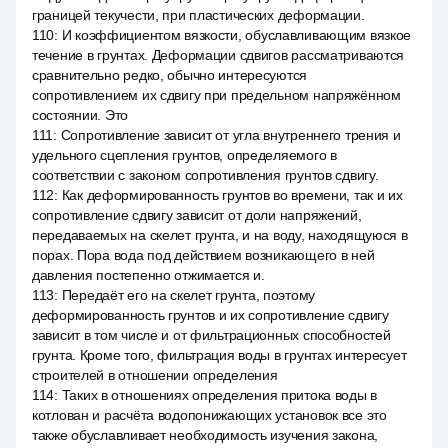
границей текучести, при пластических деформации.
110
:
И коэффициентом вязкости, обуславливающим вязкое
течение в грунтах. Деформации сдвигов рассматриваются
сравнительно редко, обычно интересуются
сопротивлением их сдвигу при предельном напряжённом
состоянии. Это
111
:
Сопротивление зависит от угла внутреннего трения и
удельного сцепления грунтов, определяемого в
соответствии с законом сопротивления грунтов сдвигу.
112
:
Как деформированность грунтов во времени, так и их
сопротивление сдвигу зависит от доли напряжений,
передаваемых на скелет грунта, и на воду, находящуюся в
порах. Пора вода под действием возникающего в ней
давления постепенно отжимается и.
113
:
Передаёт его на скелет грунта, поэтому
деформированность грунтов и их сопротивление сдвигу
зависит в том числе и от фильтрационных способностей
грунта. Кроме того, фильтрация воды в грунтах интересует
строителей в отношении определения
114
:
Таких в отношениях определения притока воды в
котлован и расчёта водопонижающих установок все это
также обуславливает необходимость изучения закона,