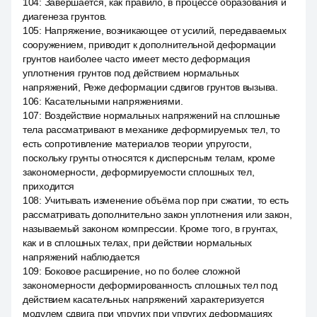
104
:
Завершается, как правило, в процессе образования и
диагенеза грунтов.
105
:
Напряжение, возникающее от усилий, передаваемых
сооружением, приводит к дополнительной деформации
грунтов наиболее часто имеет место деформация
уплотнения грунтов под действием нормальных
напряжений, Реже деформации сдвигов грунтов вызыва.
106
:
Касательными напряжениями.
107
:
Воздействие нормальных напряжений на сплошные
тела рассматривают в механике деформируемых тел, то
есть сопротивление материалов теории упругости,
поскольку грунты относятся к дисперсным телам, кроме
закономерности, деформируемости сплошных тел,
приходится
108
:
Учитывать изменение объёма пор при сжатии, то есть
рассматривать дополнительно закон уплотнения или закон,
называемый законом компрессии. Кроме того, в грунтах,
как и в сплошных телах, при действии нормальных
напряжений наблюдается
109
:
Боковое расширение, но по более сложной
закономерности деформированность сплошных тел под
действием касательных напряжений характеризуется
модулем сдвига при упругих при упругих деформациях