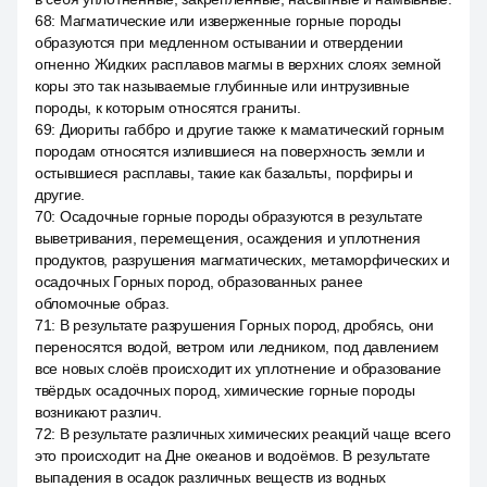
68
:
Магматические или изверженные горные породы
образуются при медленном остывании и отвердении
огненно Жидких расплавов магмы в верхних слоях земной
коры это так называемые глубинные или интрузивные
породы, к которым относятся граниты.
69
:
Диориты габбро и другие также к маматический горным
породам относятся излившиеся на поверхность земли и
остывшиеся расплавы, такие как базальты, порфиры и
другие.
70
:
Осадочные горные породы образуются в результате
выветривания, перемещения, осаждения и уплотнения
продуктов, разрушения магматических, метаморфических и
осадочных Горных пород, образованных ранее
обломочные образ.
71
:
В результате разрушения Горных пород, дробясь, они
переносятся водой, ветром или ледником, под давлением
все новых слоёв происходит их уплотнение и образование
твёрдых осадочных пород, химические горные породы
возникают различ.
72
:
В результате различных химических реакций чаще всего
это происходит на Дне океанов и водоёмов. В результате
выпадения в осадок различных веществ из водных