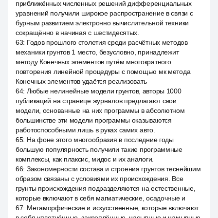
приближённых численных решений дифференциальных
уравнений получили широкое распространение в связи с
бурным развитием электронно вычислительной техники
сокращённо в начиная с шестидесятых.
63
:
Годов прошлого столетия среди расчётных методов
механики грунтов 1 место, безусловно, принадлежит
методу Конечных элементов путём многократного
повторения линейной процедуры с помощью мк метода
Конечных элементов удаётся реализовать
64
:
Любые нелинейные модели грунтов, авторы 1000
публикаций на странице журналов предлагают свои
модели, основанные на них программы в абсолютном
большинстве эти модели программы оказываются
работоспособными лишь в руках самих авто.
65
:
На фоне этого многообразия в последние годы
большую популярность получили такие программные
комплексы, как плаксис, мидос и их аналоги.
66
:
Закономерности состава и строения грунтов теснейшим
образом связаны с условиями их происхождения. Все
грунты происхождения подразделяются на естественные,
которые включают в себя магматические, осадочные и
67
:
Метаморфические и искусственные, которые включают
в себя уплотнённые, закреплённые, насыпные и намывные.