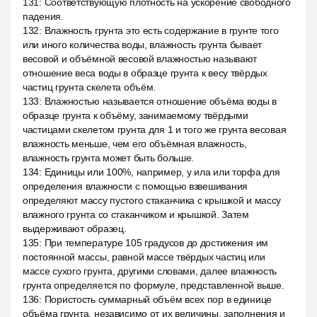
131
:
Соответствующую плотность на ускорение свободного
падения.
132
:
Влажность грунта это есть содержание в грунте того
или иного количества воды, влажность грунта бывает
весовой и объёмной весовой влажностью называют
отношение веса воды в образце грунта к весу твёрдых
частиц грунта скелета объём.
133
:
Влажностью называется отношение объёма воды в
образце грунта к объёму, занимаемому твёрдыми
частицами скелетом грунта для 1 и того же грунта весовая
влажность меньше, чем его объёмная влажность,
влажность грунта может быть больше.
134
:
Единицы или 100%, например, у ила или торфа для
определения влажности с помощью взвешивания
определяют массу пустого стаканчика с крышкой и массу
влажного грунта со стаканчиком и крышкой. Затем
выдерживают образец.
135
:
При температуре 105 градусов до достижения им
постоянной массы, равной массе твёрдых частиц или
массе сухого грунта, другими словами, далее влажность
грунта определяется по формуле, представленной выше.
136
:
Пористость суммарный объём всех пор в единице
объёма грунта, независимо от их величины, заполнения и