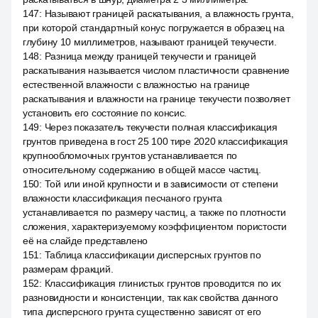
147
:
Называют границей раскатывания, а влажность грунта,
при которой стандартный конус погружается в образец на
глубину 10 миллиметров, называют границей текучести.
148
:
Разница между границей текучести и границей
раскатывания называется числом пластичности сравнение
естественной влажности с влажностью на границе
раскатывания и влажности на границе текучести позволяет
установить его состояние по консис.
149
:
Через показатель текучести полная классификация
грунтов приведена в гост 25 100 тире 2020 классификация
крупнообломочных грунтов устанавливается по
относительному содержанию в общей массе частиц.
150
:
Той или иной крупности и в зависимости от степени
влажности классификация песчаного грунта
устанавливается по размеру частиц, а также по плотности
сложения, характеризуемому коэффициентом пористости
её на слайде представлено
151
:
Таблица классификации дисперсных грунтов по
размерам фракций.
152
:
Классификация глинистых грунтов проводится по их
разновидности и консистенции, так как свойства данного
типа дисперсного грунта существенно зависят от его