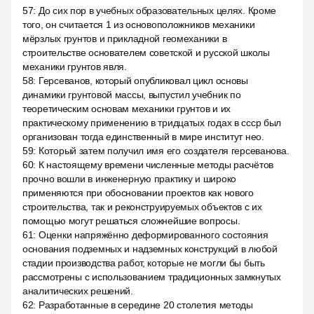
57
:
До сих пор в учебных образовательных целях. Кроме
того, он считается 1 из основоположников механики
мёрзлых грунтов и прикладной геомеханики в
строительстве основателем советской и русской школы
механики грунтов явля.
58
:
Герсеванов, который опубликовал цикл основы
динамики грунтовой массы, выпустил учебник по
теоретическим основам механики грунтов и их
практическому применению в тридцатых годах в ссср был
организован тогда единственный в мире институт нео.
59
:
Который затем получил имя его создателя герсеванова.
60
:
К настоящему времени численные методы расчётов
прочно вошли в инженерную практику и широко
применяются при обосновании проектов как нового
строительства, так и реконструируемых объектов с их
помощью могут решаться сложнейшие вопросы.
61
:
Оценки напряжённо деформированного состояния
основания подземных и надземных конструкций в любой
стадии производства работ, которые не могли бы быть
рассмотрены с использованием традиционных замкнутых
аналитических решений.
62
:
Разработанные в середине 20 столетия методы