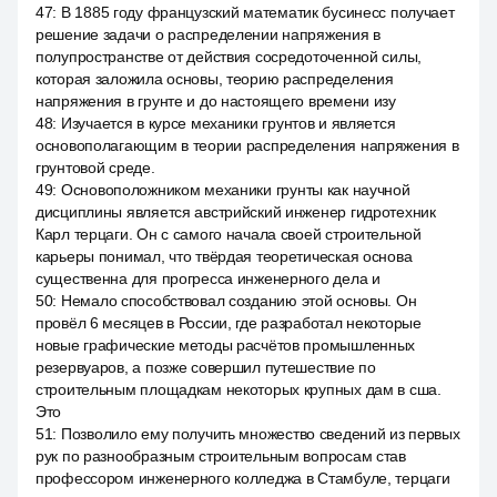
47
:
В 1885 году французский математик бусинесс получает
решение задачи о распределении напряжения в
полупространстве от действия сосредоточенной силы,
которая заложила основы, теорию распределения
напряжения в грунте и до настоящего времени изу
48
:
Изучается в курсе механики грунтов и является
основополагающим в теории распределения напряжения в
грунтовой среде.
49
:
Основоположником механики грунты как научной
дисциплины является австрийский инженер гидротехник
Карл терцаги. Он с самого начала своей строительной
карьеры понимал, что твёрдая теоретическая основа
существенна для прогресса инженерного дела и
50
:
Немало способствовал созданию этой основы. Он
провёл 6 месяцев в России, где разработал некоторые
новые графические методы расчётов промышленных
резервуаров, а позже совершил путешествие по
строительным площадкам некоторых крупных дам в сша.
Это
51
:
Позволило ему получить множество сведений из первых
рук по разнообразным строительным вопросам став
профессором инженерного колледжа в Стамбуле, терцаги