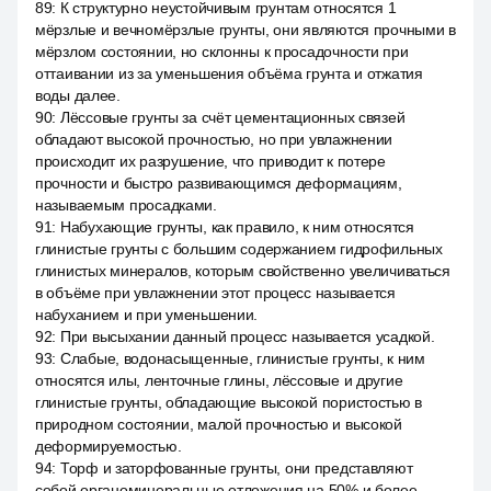
89
:
К структурно неустойчивым грунтам относятся 1
мёрзлые и вечномёрзлые грунты, они являются прочными в
мёрзлом состоянии, но склонны к просадочности при
оттаивании из за уменьшения объёма грунта и отжатия
воды далее.
90
:
Лёссовые грунты за счёт цементационных связей
обладают высокой прочностью, но при увлажнении
происходит их разрушение, что приводит к потере
прочности и быстро развивающимся деформациям,
называемым просадками.
91
:
Набухающие грунты, как правило, к ним относятся
глинистые грунты с большим содержанием гидрофильных
глинистых минералов, которым свойственно увеличиваться
в объёме при увлажнении этот процесс называется
набуханием и при уменьшении.
92
:
При высыхании данный процесс называется усадкой.
93
:
Слабые, водонасыщенные, глинистые грунты, к ним
относятся илы, ленточные глины, лёссовые и другие
глинистые грунты, обладающие высокой пористостью в
природном состоянии, малой прочностью и высокой
деформируемостью.
94
:
Торф и заторфованные грунты, они представляют
собой органоминеральные отложения на 50% и более