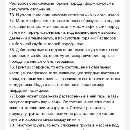
Растворов органические горные породы формируются в
результате отложения.
73
:
И уплотнение органических остатков живых организмов.
74
:
Метаморфические горные породы образуются в недрах
из осадочных, магматических или метаморфических пород,
путём их перекристаллизации, под воздействием высоких
давлений и температур, в присутствии горячих Растворов
на большой глубине горной породы под
75
:
Действием высокого давления температур меняют своё
строение и свойства, поэтому метаморфические горные
породы являются очень твёрдыми.
76
:
Грунт дисперсное, то есть состоящее из отдельных
частиц многофазное тело, включающее твёрдые частицы и
поры, которые заполнены в различных соотношениях газом
и жидкостью. Вода и газы находятся в порах между
твёрдыми частицами.
77
:
Вода может содержать растворённые в ней газы, а газы
могут содержать пары воды. От соотношения этих фаз и
зависят характеристики грунтов. Следует различать
структуру грунта, то есть взаимное расположение частиц
грунта и характер связи между ними и
78
:
Текстуру грунта, то есть сложение грунта в массиве под