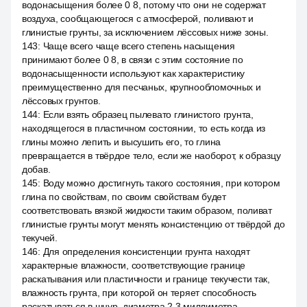
водонасыщения более 0 8, потому что они не содержат
воздуха, сообщающегося с атмосферой, поливают и
глинистые грунты, за исключением лёссовых ниже зоны.
143
:
Чаще всего чаще всего степень насыщения
принимают более 0 8, в связи с этим состояние по
водонасыщенности используют как характеристику
преимущественно для песчаных, крупнообломочных и
лёссовых грунтов.
144
:
Если взять образец пылевато глинистого грунта,
находящегося в пластичном состоянии, то есть когда из
глины можно лепить и высушить его, то глина
превращается в твёрдое тело, если же наоборот, к образцу
добав.
145
:
Воду можно достигнуть такого состояния, при котором
глина по свойствам, по своим свойствам будет
соответствовать вязкой жидкости таким образом, поливат
глинистые грунты могут менять консистенцию от твёрдой до
текучей.
146
:
Для определения консистенции грунта находят
характерные влажности, соответствующие границе
раскатывания или пластичности и границе текучести так,
влажность грунта, при которой он теряет способность
раскатываться в шнур, диаметра 2 3 миллиметра.