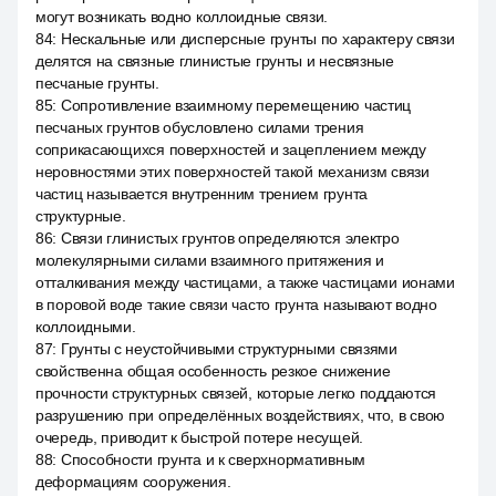
могут возникать водно коллоидные связи.
84
:
Нескальные или дисперсные грунты по характеру связи
делятся на связные глинистые грунты и несвязные
песчаные грунты.
85
:
Сопротивление взаимному перемещению частиц
песчаных грунтов обусловлено силами трения
соприкасающихся поверхностей и зацеплением между
неровностями этих поверхностей такой механизм связи
частиц называется внутренним трением грунта
структурные.
86
:
Связи глинистых грунтов определяются электро
молекулярными силами взаимного притяжения и
отталкивания между частицами, а также частицами ионами
в поровой воде такие связи часто грунта называют водно
коллоидными.
87
:
Грунты с неустойчивыми структурными связями
свойственна общая особенность резкое снижение
прочности структурных связей, которые легко поддаются
разрушению при определённых воздействиях, что, в свою
очередь, приводит к быстрой потере несущей.
88
:
Способности грунта и к сверхнормативным
деформациям сооружения.