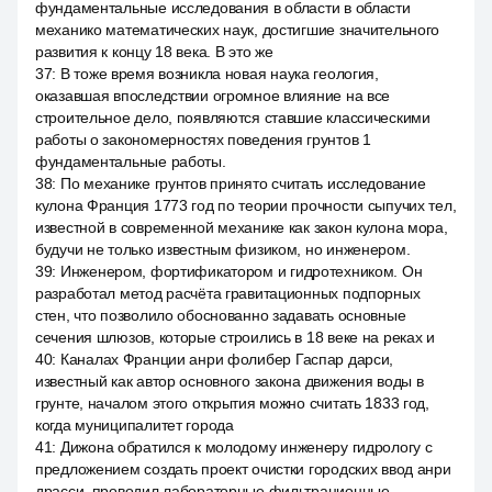
фундаментальные исследования в области в области
механико математических наук, достигшие значительного
развития к концу 18 века. В это же
37
:
В тоже время возникла новая наука геология,
оказавшая впоследствии огромное влияние на все
строительное дело, появляются ставшие классическими
работы о закономерностях поведения грунтов 1
фундаментальные работы.
38
:
По механике грунтов принято считать исследование
кулона Франция 1773 год по теории прочности сыпучих тел,
известной в современной механике как закон кулона мора,
будучи не только известным физиком, но инженером.
39
:
Инженером, фортификатором и гидротехником. Он
разработал метод расчёта гравитационных подпорных
стен, что позволило обоснованно задавать основные
сечения шлюзов, которые строились в 18 веке на реках и
40
:
Каналах Франции анри фолибер Гаспар дарси,
известный как автор основного закона движения воды в
грунте, началом этого открытия можно считать 1833 год,
когда муниципалитет города
41
:
Дижона обратился к молодому инженеру гидрологу с
предложением создать проект очистки городских ввод анри
драсси, проводил лабораторные фильтрационные