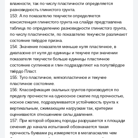
влажности, так по числу пластичности определяется
разновидность глинистого грунта.
153
:
А по показателю текучести определяется
консистенция глинистого грунта на слайде представлена
таблица по определению разновидности глинистого грунта,
по числу пластичности, по показателю текучести различают
состояние твёрдое призна.
154
:
Значение показателя меньше нуля пластичное, в
диапазоне от нуля до единицы и текучее при значении
показателя текучести больше единицы пластичное
состояние суглинков и глин подразделяют на полутвёрдое
твёрдо Пласт.
155
:
Туго пластичное, мягкопластичное и текучее
пластичное состояние.
156
:
Классификация скальных грунтов производится по
пределу прочности на одноосное сжатие под прочностью,
носное сжатие, подразумевается устойчивость грунта к
вертикальным, сжимающим нагрузкам так, критерии
оцениваются отношением силы давления.
157
:
При которой образец породы разрушается к площади
сечения до начала испытаний обозначается такая
прочность буквами рц измеряется в мегапаскалях чем