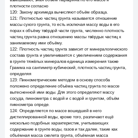
плотности согласно
120
:
Закону архимеда вычисляют объём образца.
121
:
Плотностью частиц грунта называется отношение
массы сухого грунта, то есть исключая массу воды в его
порах к объёму твёрдой части грунта, численно плотность
частиц грунта равна отношению массы твёрдых частиц к
занимаемому ими объёму.
122
:
Плотность частиц грунта зависит от минералогического
состава грунта и увеличивается с увеличением содержания
в грунте тяжёлых минералов единица измерения также
Грамма на сантиметр кубический, плотность частиц грунта,
определяя
123
:
Пикнометрическим методом в основу способа
положено определение объёма частиц грунта по массе
вытесненной ими воды. Для этого определяют массу
сосуда, пикнометра с водой и с водой и грунтом, объём
пикнометра опреде.
124
:
Определяется по массе вошедшей в него
дистиллированной воды, кроме того, различают ещё
несколько подобных характеристик, учитывающих
содержание в грунте воды, газов и так далее, такие как
объёмная масса скелета грунта, объёмная масса