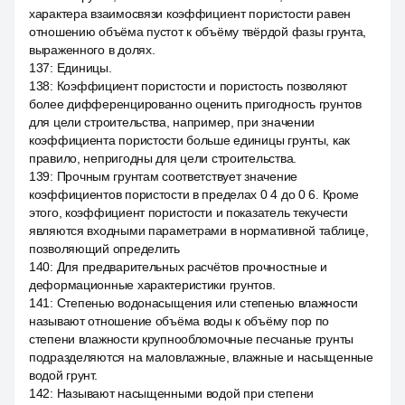
характера взаимосвязи коэффициент пористости равен
отношению объёма пустот к объёму твёрдой фазы грунта,
выраженного в долях.
137
:
Единицы.
138
:
Коэффициент пористости и пористость позволяют
более дифференцированно оценить пригодность грунтов
для цели строительства, например, при значении
коэффициента пористости больше единицы грунты, как
правило, непригодны для цели строительства.
139
:
Прочным грунтам соответствует значение
коэффициентов пористости в пределах 0 4 до 0 6. Кроме
этого, коэффициент пористости и показатель текучести
являются входными параметрами в нормативной таблице,
позволяющий определить
140
:
Для предварительных расчётов прочностные и
деформационные характеристики грунтов.
141
:
Степенью водонасыщения или степенью влажности
называют отношение объёма воды к объёму пор по
степени влажности крупнообломочные песчаные грунты
подразделяются на маловлажные, влажные и насыщенные
водой грунт.
142
:
Называют насыщенными водой при степени