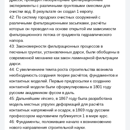
эксперименты с различными грунтовыми смесями для
очистки вод. В результате он создал 1 европу.
42
:
По систему городских очистных сооружений с
различными фильтрационными засыпками, расчёты
которых он проводил на основе открытой им зависимости
фильтрационного потока от градиента гидравлического
напора.
43
:
Закономерности фильтрационных процессов в
песчаных грунтах, установленных дарси, были обобщены в
современной механике как закон ламинарной фильтрации
дарси.
44
:
С увеличением темпа роста строительства возникла
необходимость создания теории расчётов, фундаментов и
контактных моделей. Первые предпосылки к созданию
контактной модели были сформулированы в 1801 году
русским академиком фусом в даль.
45
:
Дальнейшем vincero, в 1867 году была разработана
модель местных упругих деформаций для расчёта
контактных напряжений и осадок, в 1869 году русским
профессором карловичем публикуется 1 в мире курс.
46
:
Фундаменты, положившие начало к возникновению
нового направления строительной науки.