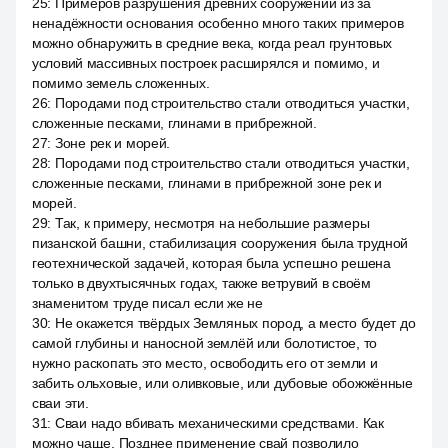
25
:
Примеров разрушения древних сооружений из за
ненадёжности основания особенно много таких примеров
можно обнаружить в средние века, когда реал грунтовых
условий массивных построек расширялся и помимо, и
помимо земель сложенных.
26
:
Породами под строительство стали отводиться участки,
сложенные песками, глинами в прибрежной.
27
:
Зоне рек и морей.
28
:
Породами под строительство стали отводиться участки,
сложенные песками, глинами в прибрежной зоне рек и
морей.
29
:
Так, к примеру, несмотря на небольшие размеры
пизанской башни, стабилизация сооружения была трудной
геотехнической задачей, которая была успешно решена
только в двухтысячных годах, также ветрувий в своём
знаменитом труде писал если же не
30
:
Не окажется твёрдых Земляных пород, а место будет до
самой глубины и наносной землёй или болотистое, то
нужно раскопать это место, освободить его от земли и
забить ольховые, или оливковые, или дубовые обожжённые
сваи эти.
31
:
Сваи надо вбивать механическими средствами. Как
можно чаще. Позднее применение свай позволило