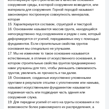
сооружения среды, в которой сооружение возводится, или
материала для сооружения. Горной породой называют
закономерно построенную совокупность минералов,
которая
15
:
Характеризуется составом, структурой и текстурой.
16
:
Основанием называется массив грунта, находящийся
непосредственно под сооружением и рядом с ним, который
деформируется от усилий, передаваемых ему с помощью
фундаментов. Если строительные свойства грунтов
основания мы специально не улучшаем.
17
:
Мы не изменяем то такое основание называется
естественным, в отличие от искусственного основания, в
котором строительные свойства грунтов преднамеренно
нами улучшены для того, чтобы уменьшить сжимаемость
грунтов, увеличить их прочность и так далее.
18
:
Основания, созданные искусственно уложенными
грунтами в результате отсыпки с уплотнением или намыва,
называют искусственными фундаментом называется
подземная часть или подводная часть здания или
сооружения служа.
19
:
Для передачи усилий от него на грунты основания и по
возможности более равномерного их распределения, а