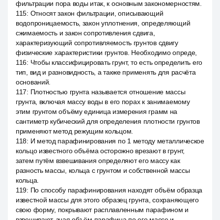
фильтрации пора воды итак, к основным закономерностям.
115
:
Относят закон фильтрации, описывающий
водопроницаемость, закон уплотнения, определяющий
сжимаемость и закон сопротивления сдвига,
характеризующий сопротивляемость грунтов сдвигу
физические характеристики грунтов. Необходимо опреде,
116
:
Чтобы классифицировать грунт, то есть определить его
тип, вид и разновидность, а также применять для расчёта
оснований.
117
:
Плотностью грунта называется отношение массы
грунта, включая массу воды в его порах к занимаемому
этим грунтом объёму единица измерения грамм на
сантиметр кубический для определения плотности грунтов
применяют метод режущим кольцом.
118
:
И метод парафинирования по 1 методу металлическое
кольцо известного объёма осторожно врезают в грунт,
затем путём взвешивания определяют его массу как
разность массы, кольца с грунтом и собственной массы
кольца.
119
:
По способу парафинирования находят объём образца
известной массы для этого образец грунта, сохраняющего
свою форму, покрывают расплавленным парафином и
взвешивают, зная объём парафина по его массе и