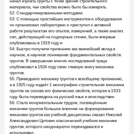
начал изучать грунты с точки зрения строительного
материала, чьи свойства можно было бы измерять.
52
:
Стандартизированными методами.
53
:
С помощью простейших инструментов и оборудования
он организовал лабораторию и приступил к активной
работе результатом его опытов, измерений, а также анализ
сил, действующий на подпорные стенки, были впервые
опубликованы в 1919 году и
54
:
Быстро получили признание как важнейший вклад в
научное, в научное понимание фундаментальных свойств
грунтов. В завершении многих исследований траца
опубликовал в 1924 году свою главную книгу механика
грунтов.
55
:
Приведшего механику грунтов к всеобщему признанию,
а в 1925 году издаёт 1 монографию строительная механика
грунтов на основе его физических свойств, которая в 1933
году была переведена на русский язык и впоследствии
56
:
Стало монументальным трудом, посвящённым
механике грунтов большое влияние на формирование
механики грунтов как учебной дисциплины оказал Николай
Александрович Цитович классический учебник механики
грунтов, которого неоднократно переиздавался и
использовал.