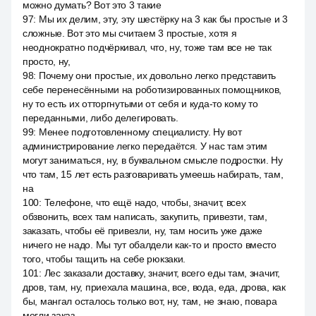
можно думать? Вот это 3 такие
97
:
Мы их делим, эту, эту шестёрку на 3 как бы простые и 3
сложные. Вот это мы считаем 3 простые, хотя я
неоднократно подчёркивал, что, ну, тоже там все не так
просто, ну,
98
:
Почему они простые, их довольно легко представить
себе перенесёнными на роботизированных помощников,
ну то есть их отторгнутыми от себя и куда-то кому то
переданными, либо делегировать.
99
:
Менее подготовленному специалисту. Ну вот
администрирование легко передаётся. У нас там этим
могут заниматься, ну, в буквальном смысле подростки. Ну
что там, 15 лет есть разговаривать умеешь набирать, там,
на
100
:
Телефоне, что ещё надо, чтобы, значит, всех
обзвонить, всех там написать, закупить, привезти, там,
заказать, чтобы её привезли, ну, там носить уже даже
ничего не надо. Мы тут обалдели как-то и просто вместо
того, чтобы тащить на себе рюкзаки.
101
:
Лес заказали доставку, значит, всего еды там, значит,
дров, там, ну, приехала машина, все, вода, еда, дрова, как
бы, мангал осталось только вот, ну, там, не знаю, повара
могли заказ.