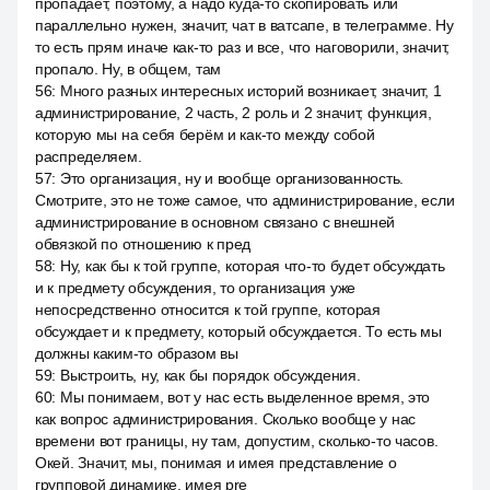
пропадает, поэтому, а надо куда-то скопировать или
параллельно нужен, значит, чат в ватсапе, в телеграмме. Ну
то есть прям иначе как-то раз и все, что наговорили, значит,
пропало. Ну, в общем, там
56
:
Много разных интересных историй возникает, значит, 1
администрирование, 2 часть, 2 роль и 2 значит, функция,
которую мы на себя берём и как-то между собой
распределяем.
57
:
Это организация, ну и вообще организованность.
Смотрите, это не тоже самое, что администрирование, если
администрирование в основном связано с внешней
обвязкой по отношению к пред
58
:
Ну, как бы к той группе, которая что-то будет обсуждать
и к предмету обсуждения, то организация уже
непосредственно относится к той группе, которая
обсуждает и к предмету, который обсуждается. То есть мы
должны каким-то образом вы
59
:
Выстроить, ну, как бы порядок обсуждения.
60
:
Мы понимаем, вот у нас есть выделенное время, это
как вопрос администрирования. Сколько вообще у нас
времени вот границы, ну там, допустим, сколько-то часов.
Окей. Значит, мы, понимая и имея представление о
групповой динамике, имея pre