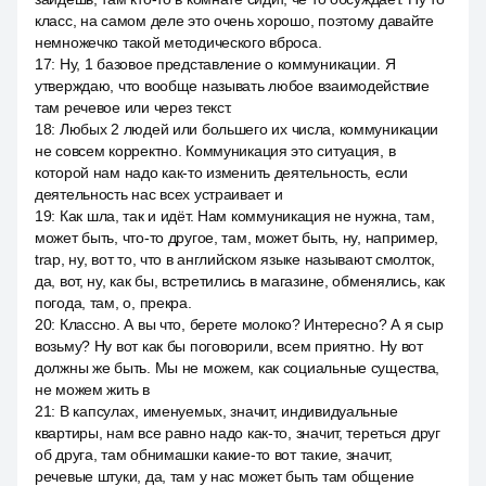
класс, на самом деле это очень хорошо, поэтому давайте
немножечко такой методического вброса.
17
:
Ну, 1 базовое представление о коммуникации. Я
утверждаю, что вообще называть любое взаимодействие
там речевое или через текст.
18
:
Любых 2 людей или большего их числа, коммуникации
не совсем корректно. Коммуникация это ситуация, в
которой нам надо как-то изменить деятельность, если
деятельность нас всех устраивает и
19
:
Как шла, так и идёт. Нам коммуникация не нужна, там,
может быть, что-то другое, там, может быть, ну, например,
trap, ну, вот то, что в английском языке называют смолток,
да, вот, ну, как бы, встретились в магазине, обменялись, как
погода, там, о, прекра.
20
:
Классно. А вы что, берете молоко? Интересно? А я сыр
возьму? Ну вот как бы поговорили, всем приятно. Ну вот
должны же быть. Мы не можем, как социальные существа,
не можем жить в
21
:
В капсулах, именуемых, значит, индивидуальные
квартиры, нам все равно надо как-то, значит, тереться друг
об друга, там обнимашки какие-то вот такие, значит,
речевые штуки, да, там у нас может быть там общение