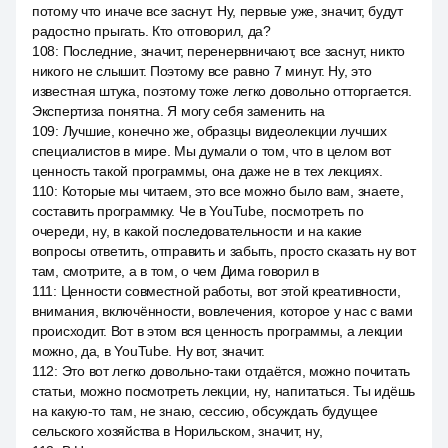
потому что иначе все заснут. Ну, первые уже, значит, будут
радостно прыгать. Кто отговорил, да?
108
:
Последние, значит, перенервничают, все заснут, никто
никого не слышит. Поэтому все равно 7 минут. Ну, это
известная штука, поэтому тоже легко довольно отторгается.
Экспертиза понятна. Я могу себя заменить на
109
:
Лучшие, конечно же, образцы видеолекции лучших
специалистов в мире. Мы думали о том, что в целом вот
ценность такой программы, она даже не в тех лекциях.
110
:
Которые мы читаем, это все можно было вам, знаете,
составить программку. Че в YouTube, посмотреть по
очереди, ну, в какой последовательности и на какие
вопросы ответить, отправить и забыть, просто сказать ну вот
там, смотрите, а в том, о чем Дима говорил в
111
:
Ценности совместной работы, вот этой креативности,
внимания, включённости, вовлечения, которое у нас с вами
происходит. Вот в этом вся ценность программы, а лекции
можно, да, в YouTube. Ну вот, значит.
112
:
Это вот легко довольно-таки отдаётся, можно почитать
статьи, можно посмотреть лекции, ну, напитаться. Ты идёшь
на какую-то там, не знаю, сессию, обсуждать будущее
сельского хозяйства в Норильском, значит, ну,