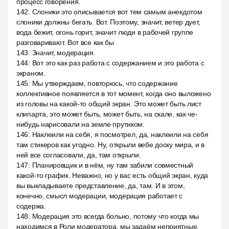
процесс говорения.
142
:
Слоники это описывается вот тем самым анекдотом
слоники должны бегать. Вот. Поэтому, значит, ветер дует,
вода бежит, огонь горит, значит люди в рабочей группе
разговаривают. Вот все как бы
143
:
Значит, модерация.
144
:
Вот это как раз работа с содержанием и это работа с
экраном.
145
:
Мы утверждаем, повторюсь, что содержание
коллективное появляется в тот момент, когда оно выложено
из головы на какой-то общий экран. Это может быть лист
клипарта, это может быть, может быть, на скале, как че-
нибудь нарисовали на земле прутиком.
146
:
Наклеили на себя, я посмотрел, да, наклеили на себя
там стикеров как угодно. Ну, открыли вебе доску мира, и в
ней все согласовали, да, там открыли.
147
:
Планировщик и в нём, ну там забили совместный
какой-то график. Неважно, но у вас есть общий экран, куда
вы выкладываете представление, да, там. И в этом,
конечно, смысл модерации, модерация работает с
содержа.
148
:
Модерация это всегда больно, потому что когда мы
находимся в Роли модератора, мы задаём неприятные,