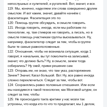
непослушных и хулителей, и ругателей. Вот, значит, и все.
119
:
Мы, конечно, наделяем эти слова совершенно другим
смыслом. И вот каким, значит, давайте начнём с
фасилитации. Фасилитация это по
120
:
Помощь группе обсуждать, в смысле говорить.
121
:
Иногда говорить, иногда, если мы работаем по
технологии, ну, там стикеров не говорить, а писать, но в
смысле помощь участникам группы высказываться. Ну,
например, фасилитатор следит за тем, чтобы в группе
были те самые равноположенные.
122
:
Отношения, чтобы не возникала ситуация, когда 1
говорит, я начальник, вы тут помолчите-ка записывай,
значит, что должно быть? Ну, в смысле, зачем тогда
собирались? Ну окей, прими решение сам.
123
:
Отправь им, не знаю, что там указ, распоряжение.
Зачем? Значит, Кагал большой. Вот. Ну, все равно иногда
сложно переключиться. Следит за тем, чтобы вот.
124
:
Сохранялись равно положные отношения. Или если
мы находимся в такой технологии, как Мозговой штурм, он
следит за тем, чтобы
125
:
Не происходило такта критики у нас мозги так
устроены, что когда кто-то что то предлагает, мы 1 делом,