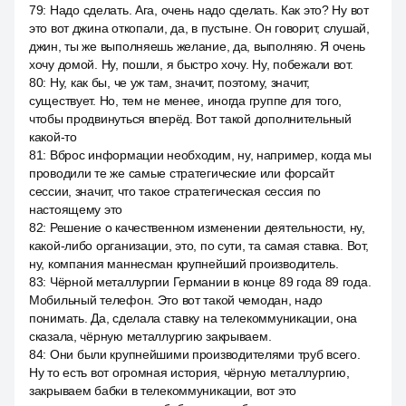
79
:
Надо сделать. Ага, очень надо сделать. Как это? Ну вот
это вот джина откопали, да, в пустыне. Он говорит, слушай,
джин, ты же выполняешь желание, да, выполняю. Я очень
хочу домой. Ну, пошли, я быстро хочу. Ну, побежали вот.
80
:
Ну, как бы, че уж там, значит, поэтому, значит,
существует. Но, тем не менее, иногда группе для того,
чтобы продвинуться вперёд. Вот такой дополнительный
какой-то
81
:
Вброс информации необходим, ну, например, когда мы
проводили те же самые стратегические или форсайт
сессии, значит, что такое стратегическая сессия по
настоящему это
82
:
Решение о качественном изменении деятельности, ну,
какой-либо организации, это, по сути, та самая ставка. Вот,
ну, компания маннесман крупнейший производитель.
83
:
Чёрной металлургии Германии в конце 89 года 89 года.
Мобильный телефон. Это вот такой чемодан, надо
понимать. Да, сделала ставку на телекоммуникации, она
сказала, чёрную металлургию закрываем.
84
:
Они были крупнейшими производителями труб всего.
Ну то есть вот огромная история, чёрную металлургию,
закрываем бабки в телекоммуникации, вот это