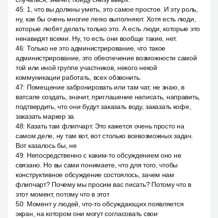
45
:
1, что вы должны уметь, это самое простое. И эту роль,
ну, как бы очень многие легко выполняют. Хотя есть люди,
которые любят делать только это. А есть люди, которые это
ненавидят всеми. Ну, то есть они вообще такие, нет.
46
:
Только не это администрирование, что такое
администрирование, это обеспечение возможности самой
той или иной группе участников, некого некой
коммуникации работать, всех обзвонить.
47
:
Помещение забронировать или там чат, не знаю, в
ватсапе создать, значит, приглашение написать, направить,
подтвердить, что они будут заказать воду, заказать кофе,
заказать маркер за
48
:
Казать там флипчарт. Это кажется очень просто на
самом деле, ну там вот, вот столько всевозможных задач.
Вот казалось бы, не
49
:
Непосредственно с каким-то обсуждением оно не
связано. Но вы сами понимаете, что для того, чтобы
конструктивное обсуждение состоялось, зачем нам
флипчарт? Почему мы просим вас писать? Потому что в
этот момент, потому что в этот
50
:
Момент у людей, что-то обсуждающих появляется
экран, на котором они могут согласовать свои