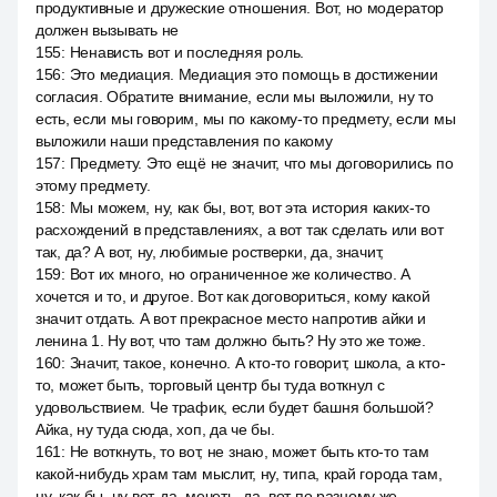
продуктивные и дружеские отношения. Вот, но модератор
должен вызывать не
155
:
Ненависть вот и последняя роль.
156
:
Это медиация. Медиация это помощь в достижении
согласия. Обратите внимание, если мы выложили, ну то
есть, если мы говорим, мы по какому-то предмету, если мы
выложили наши представления по какому
157
:
Предмету. Это ещё не значит, что мы договорились по
этому предмету.
158
:
Мы можем, ну, как бы, вот, вот эта история каких-то
расхождений в представлениях, а вот так сделать или вот
так, да? А вот, ну, любимые ростверки, да, значит,
159
:
Вот их много, но ограниченное же количество. А
хочется и то, и другое. Вот как договориться, кому какой
значит отдать. А вот прекрасное место напротив айки и
ленина 1. Ну вот, что там должно быть? Ну это же тоже.
160
:
Значит, такое, конечно. А кто-то говорит, школа, а кто-
то, может быть, торговый центр бы туда воткнул с
удовольствием. Че трафик, если будет башня большой?
Айка, ну туда сюда, хоп, да че бы.
161
:
Не воткнуть, то вот, не знаю, может быть кто-то там
какой-нибудь храм там мыслит, ну, типа, край города там,
ну, как бы, ну вот, да, мечеть, да, вот по разному же.