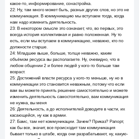
какое-то, информирование, сонастройка.
22
:
Ну, там много может быть, разных других слов, но это не
коммуникация. В коммуникацию мы вступаем тогда, когда
нам надо изменить деятельность.
23
:
В некотором смысле это означает, что, во первых, это
всегда история коллективная и равно положенная. Ну то
есть, если мы вступаем в коммуникацию, неважно, кто по
должности старше.
24
:
Младшее выше, больше, толще неважно, каким
объёмом ресурса вы располагаете. Ну, очевидно, что в
любом общении 2 и более людей у кого-то больше там
возраст.
25
:
Достижений власти ресурса у кого-то меньше, ну но в
коммуникации это становится неважным, потому что если
вам вы можете принять решение самостоятельно и можете
изменить деятельность самостоятельно, вам коммуникация
не нужна, вы меня
26
:
Деятельность, а до исполнителей доводите в части, их
касающейся, ну как в армии.
27
:
Бамс, там нет коммуникации. Зачем? Приказ? Рапорт,
как бы все, значит, все происходит там коммуникация
бывает только в штабе, когда они разрабатывают, ну, какую-