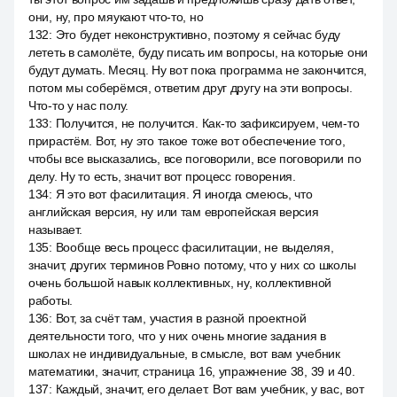
они, ну, про мяукают что-то, но
132
:
Это будет неконструктивно, поэтому я сейчас буду
лететь в самолёте, буду писать им вопросы, на которые они
будут думать. Месяц. Ну вот пока программа не закончится,
потом мы соберёмся, ответим друг другу на эти вопросы.
Что-то у нас полу.
133
:
Получится, не получится. Как-то зафиксируем, чем-то
прирастём. Вот, ну это такое тоже вот обеспечение того,
чтобы все высказались, все поговорили, все поговорили по
делу. Ну то есть, значит вот процесс говорения.
134
:
Я это вот фасилитация. Я иногда смеюсь, что
английская версия, ну или там европейская версия
называет.
135
:
Вообще весь процесс фасилитации, не выделяя,
значит, других терминов Ровно потому, что у них со школы
очень большой навык коллективных, ну, коллективной
работы.
136
:
Вот, за счёт там, участия в разной проектной
деятельности того, что у них очень многие задания в
школах не индивидуальные, в смысле, вот вам учебник
математики, значит, страница 16, упражнение 38, 39 и 40.
137
:
Каждый, значит, его делает. Вот вам учебник, у вас, вот