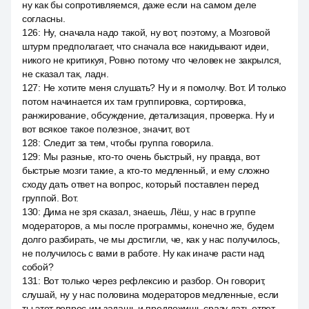
ну как бы сопротивляемся, даже если на самом деле
согласны.
126
:
Ну, сначала надо такой, ну вот, поэтому, а Мозговой
штурм предполагает, что сначала все накидывают идеи,
никого не критикуя, Ровно потому что человек не закрылся,
не сказал так, ладн.
127
:
Не хотите меня слушать? Ну и я помолчу. Вот. И только
потом начинается их там группировка, сортировка,
ранжирование, обсуждение, детализация, проверка. Ну и
вот всякое такое полезное, значит, вот.
128
:
Следит за тем, чтобы группа говорила.
129
:
Мы разные, кто-то очень быстрый, ну правда, вот
быстрые мозги такие, а кто-то медленный, и ему сложно
сходу дать ответ на вопрос, который поставлен перед
группой. Вот.
130
:
Дима не зря сказал, знаешь, Лёш, у нас в группе
модераторов, а мы после программы, конечно же, будем
долго разбирать, че мы достигли, че, как у нас получилось,
не получилось с вами в работе. Ну как иначе расти над
собой?
131
:
Вот только через рефлексию и разбор. Он говорит,
слушай, ну у нас половина модераторов медленные, если
ты этот вопрос им задашь и предложишь сразу дать ответ,