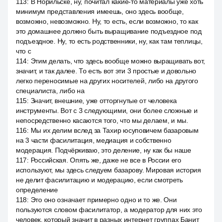
113
:
В Норильске, ну, почитал какие-то материалы уже хоть
минимум представления имеешь, оно здесь вообще,
возможно, невозможно. Ну, то есть, если возможно, то как
это домашнее должно быть выращивание подъездное под
подъездное. Ну, то есть родственники, ну, как там теплицы,
что с
114
:
Этим делать, что здесь вообще можно выращивать вот,
значит, и так далее. То есть вот эти 3 простые и довольно
легко переносимые на других носителей, либо на другого
специалиста, либо на
115
:
Значит, внешние, уже отторгнутые от человека
инструменты. Вот с 3 следующими, они более сложные и
непосредственно касаются того, что мы делаем, и мы.
116
:
Мы их делим вслед за Тахир юсуповичем базаровым
на 3 части фасилитация, медиация и собственно
модерация. Подчёркиваю, это деление, ну как бы наше
117
:
Российская. Опять же, даже не все в России его
используют, мы здесь следуем базарову. Мировая история
не делит фасилитацию и модерацию, если смотреть
определение
118
:
Это оно означает примерно одно и то же. Они
пользуются словом фасилитатор, а модератор для них это
человек, который значит в разных интернет группах Банит