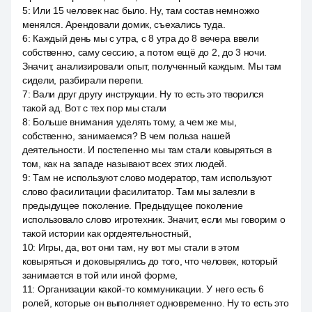
5
:
Или 15 человек нас было. Ну, там состав немножко
менялся. Арендовали домик, съехались туда.
6
:
Каждый день мы с утра, с 8 утра до 8 вечера ввели
собственно, саму сессию, а потом ещё до 2, до 3 ночи.
Значит, анализировали опыт, полученный каждым. Мы там
сидели, разбирали перепи.
7
:
Вали друг другу инструкции. Ну то есть это творился
такой ад. Вот с тех пор мы стали
8
:
Больше внимания уделять тому, а чем же мы,
собственно, занимаемся? В чем польза нашей
деятельности. И постепенно мы там стали ковыряться в
том, как на западе называют всех этих людей.
9
:
Там не используют слово модератор, там используют
слово фасилитации фасилитатор. Там мы залезли в
предыдущее поколение. Предыдущее поколение
использовало слово игротехник. Значит, если мы говорим о
такой истории как оргдеятельностный,
10
:
Игры, да, вот они там, ну вот мы стали в этом
ковыряться и доковырялись до того, что человек, который
занимается в той или иной форме,
11
:
Организации какой-то коммуникации. У него есть 6
ролей, которые он выполняет одновременно. Ну то есть это