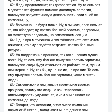
162
:
Люди представляют, как договориться. Ну то есть вот
медиатор это функция помощи достигнуть согласия,
потому что запустить новую деятельность, если с ней не
согласны, ну,
163
:
Возможно, но будет плохо. Ну, в смысле, если есть кто-
то, кто обладает, ну, кратно большей властью, ресурсами,
он может тупо продавить, но вспоминаем лекцию.
164
:
1 дня про мотивацию и включённость это автоматом
означает, что ему придётся затратить кратно большие
ресурсы.
165
:
На поддержание процесса, так как он решил лучше
всего. Ну, то есть ему больше придётся платить зарплаты,
потому что люди будут отказываться работать там, где им
неинтересно. Ну, как бы, ну не, не их, не про них. То есть
ему придётся платить больше зарплаты, чаще менять
людей.
166
:
Соглашаться с там, значит, неоптимальностью
процесса, потому что люди не заинтересованы
оптимизировать, улучшать то, с чем они в целом не
согласны, да, когда
167
:
Говорят, что компании, в том числе компания
норильский никель, вкладывает много денег в там