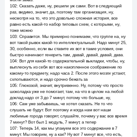
102
:
Сказать даже, ну, решили уж сами. Вот в следующий
раз, видимо, значит, да, поэтому там организация, ну,
несмотря на то, что это довольно сложная история, все
равно есть какой-то набор типовых схем, с которыми, ну,
тоже можно
103
:
Справится. Мы примерно понимаем, что группе на, ну
вот такой рывок какой-то интеллектуальный. Надо минут 25,
30, особенно, если вы ставите их вот в такие условия, они
быстро начинают генерить там, давай, давай, давай, дава.
104
:
Вот для какой-то содержательной выкладки, чтобы, ну,
выплеснуть из себя вот все накопленное соображение по
какому-то предмету, надо часа 2. После этого мозги устают,
схлопываются, и надо срочно бежать за
105
:
Глюкозой, значит, внутривенно. Ну, потому что просто
шоколадка уже не помогает, там, на что в целом на любой
доклад надо от 3 до 7 минут, потому что больше, ну,
106
:
Сам уже забываешь, че хотел сказать. Не то что
слушать не будут. Вот поэтому и когда нам вот наши
любимые города говорят, слушайте, почему у вас все время
7 минут? Вот был 1 модуль, 7 минут, а тепер
107
:
Теперь 14, как мы упакуем все это содержание в 7
минут. Мы говорим, ну а как? Ну вот 7 минут все, что есть,