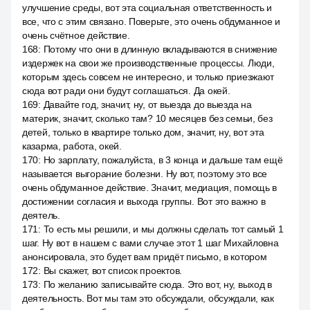
улучшение среды, вот эта социальная ответственность и
все, что с этим связано. Поверьте, это очень обдуманное и
очень счётное действие.
168
:
Потому что они в длинную вкладываются в снижение
издержек на свои же производственные процессы. Люди,
которым здесь совсем не интересно, и только приезжают
сюда вот ради они будут соглашаться. Да окей.
169
:
Давайте год, значит, ну, от выезда до выезда на
материк, значит, сколько там? 10 месяцев без семьи, без
детей, только в квартире только дом, значит, ну, вот эта
казарма, работа, окей.
170
:
Но зарплату, пожалуйста, в 3 конца и дальше там ещё
называется выгорание болезни. Ну вот, поэтому это все
очень обдуманное действие. Значит, медиация, помощь в
достижении согласия и выхода группы. Вот это важно в
деятель.
171
:
То есть мы решили, и мы должны сделать тот самый 1
шаг. Ну вот в нашем с вами случае этот 1 шаг Михайловна
анонсировала, это будет вам придёт письмо, в котором
172
:
Вы скажет, вот список проектов.
173
:
По желанию записывайте сюда. Это вот, ну, выход в
деятельность. Вот мы там это обсуждали, обсуждали, как