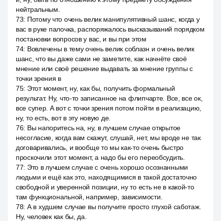
нейтральным.
73
:
Потому что очень велик манипулятивный шанс, когда у
вас в руке палочка, распоряжалось высказываний порядком
постановки вопросов у вас, и вы при этом
74
:
Вовлечены в тему очень велик соблазн и очень велик
шанс, что вы даже сами не заметите, как начнёте своё
мнение или своё решение выдавать за мнение группы с
точки зрения в
75
:
Этот момент, ну, как бы, получить формальный
результат. Ну, что-то записанное на флипчарте. Все, все ок,
все супер. А вот с точки зрения потом пойти в реализацию,
ну, то есть, вот в эту новую де.
76
:
Вы напоритесь на, ну, в лучшем случае открытое
несогласие, когда вам скажут, слушай, нет, мы вроде не так
договаривались, и вообще то мы как-то очень быстро
проскочили этот момент, а надо бы его переобсудить.
77
:
Это в лучшем случае с очень хорошо осознанными
людьми и ещё как это, находящимися в такой достаточно
свободной и уверенной позиции, ну то есть не в какой-то
там функциональной, например, зависимости.
78
:
А в худшем случае вы получите просто глухой саботаж.
Ну, человек как бы, да.