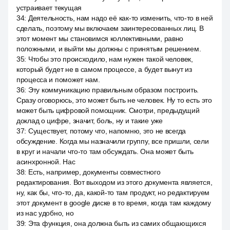
устраивает текущая
34
:
Деятельность, нам надо её как-то изменить, что-то в ней
сделать, поэтому мы включаем заинтересованных лиц. В
этот момент мы становимся коллективными, равно
положными, и выйти мы должны с принятым решением.
35
:
Чтобы это происходило, нам нужен такой человек,
который будет не в самом процессе, а будет вынут из
процесса и поможет нам.
36
:
Эту коммуникацию правильным образом построить.
Сразу оговорюсь, это может быть не человек. Ну то есть это
может быть цифровой помощник. Смотри, предыдущий
доклад о цифре, значит, боль, ну и такие уже
37
:
Существует, потому что, напомню, это не всегда
обсуждение. Когда мы назначили группу, все пришли, сели
в круг и начали что-то там обсуждать. Она может быть
асинхронной. Нас
38
:
Есть, например, документы совместного
редактирования. Вот выходом из этого документа является,
ну, как бы, что-то, да, какой-то там продукт, но редактируем
этот документ в google диске в то время, когда там каждому
из нас удобно, но
39
:
Эта функция, она должна быть из самих общающихся