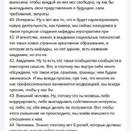
вынесена, чтобы каждый из них мог свободно, ну как бы
выкладывать свои представления о будущем, свои
требования, запросы.
40
:
Интересы. Ну и вот все то, что и будет характеризовать
новую деятельность, как пример, мы сейчас находимся в
таком процессе создания кафедры игропрактики при
41
:
И агентстве, значит, в академии социальных технологий
это такая новое странное креативное образование, в
котором есть кафедры, но нет здания, есть название
академии, но это не
42
:
Академия. Ну то есть это такая сообщество сообществ в
некотором смысле. Вот, и поэтому мы внутри себя много
обсуждаем, что такое игра, практика, границы, чем будем
заниматься. И мы всегда просим, при том, что многие из
нас профессионально занимаются модерацией, мы всегда
просим, чтобы у нас бы
43
:
Внешний человек. Ну, потому что ты можешь либо
модерировать, либо выкладывать собственные интересы,
ну, либо, ну, обе вещи делать не получается. Вот, чтобы
этого смешения не происходило, мы зовём внешнего по
отношению к нам.
44
:
Человека. Значит, поэтому вот 6 ролей, которые должны
случаться, значит, пойду снизу вверх.