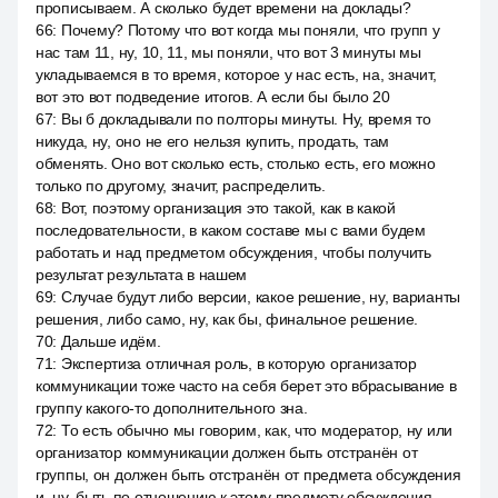
прописываем. А сколько будет времени на доклады?
66
:
Почему? Потому что вот когда мы поняли, что групп у
нас там 11, ну, 10, 11, мы поняли, что вот 3 минуты мы
укладываемся в то время, которое у нас есть, на, значит,
вот это вот подведение итогов. А если бы было 20
67
:
Вы б докладывали по полторы минуты. Ну, время то
никуда, ну, оно не его нельзя купить, продать, там
обменять. Оно вот сколько есть, столько есть, его можно
только по другому, значит, распределить.
68
:
Вот, поэтому организация это такой, как в какой
последовательности, в каком составе мы с вами будем
работать и над предметом обсуждения, чтобы получить
результат результата в нашем
69
:
Случае будут либо версии, какое решение, ну, варианты
решения, либо само, ну, как бы, финальное решение.
70
:
Дальше идём.
71
:
Экспертиза отличная роль, в которую организатор
коммуникации тоже часто на себя берет это вбрасывание в
группу какого-то дополнительного зна.
72
:
То есть обычно мы говорим, как, что модератор, ну или
организатор коммуникации должен быть отстранён от
группы, он должен быть отстранён от предмета обсуждения
и, ну, быть по отношению к этому предмету обсуждения