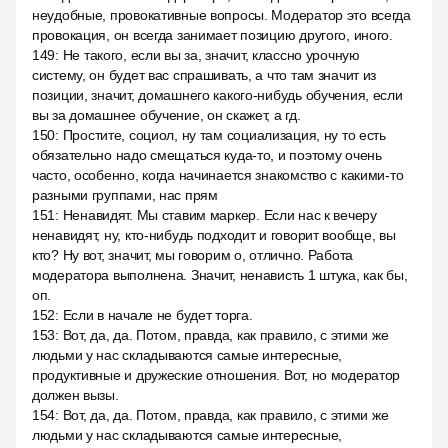
неудобные, провокативные вопросы. Модератор это всегда
провокация, он всегда занимает позицию другого, иного.
149
:
Не такого, если вы за, значит, классно урочную
систему, он будет вас спрашивать, а что там значит из
позиции, значит, домашнего какого-нибудь обучения, если
вы за домашнее обучение, он скажет, а гд.
150
:
Простите, социол, ну там социализация, ну то есть
обязательно надо смещаться куда-то, и поэтому очень
часто, особенно, когда начинается знакомство с какими-то
разными группами, нас прям
151
:
Ненавидят. Мы ставим маркер. Если нас к вечеру
ненавидят, ну, кто-нибудь подходит и говорит вообще, вы
кто? Ну вот, значит, мы говорим о, отлично. Работа
модератора выполнена. Значит, ненависть 1 штука, как бы,
оп.
152
:
Если в начале не будет торга.
153
:
Вот, да, да. Потом, правда, как правило, с этими же
людьми у нас складываются самые интересные,
продуктивные и дружеские отношения. Вот, но модератор
должен вызы.
154
:
Вот, да, да. Потом, правда, как правило, с этими же
людьми у нас складываются самые интересные,