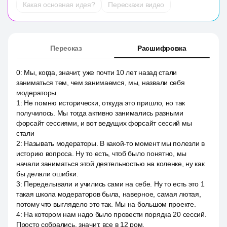
Какая основная идея?
Перескажи видео
Пересказ
Расшифровка
0
:
Мы, когда, значит, уже почти 10 лет назад стали
заниматься тем, чем занимаемся, мы, назвали себя
модераторы.
1
:
Не помню исторически, откуда это пришло, но так
получилось. Мы тогда активно занимались разными
форсайт сессиями, и вот ведущих форсайт сессий мы
стали
2
:
Называть модераторы. В какой-то момент мы полезли в
историю вопроса. Ну то есть, чтоб было понятно, мы
начали заниматься этой деятельностью на коленке, ну как
бы делали ошибки.
3
:
Переделывали и учились сами на себе. Ну то есть это 1
такая школа модераторов была, наверное, самая лютая,
потому что выглядело это так. Мы на большом проекте.
4
:
На котором нам надо было провести порядка 20 сессий.
Просто собрались, значит, все в 12 ром.