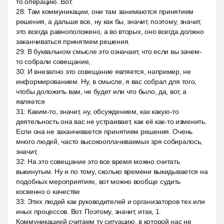
то операцию. Вот.
28
:
Там коммуникации, они там занимаются принятием
решения, а дальше все, ну как бы, значит, поэтому, значит,
это всегда равноположено, а во вторых, оно всегда должно
заканчиваться принятием решения.
29
:
В буквальном смысле это означает, что если вы зачем-
то собрали совещание,
30
:
И внезапно это совещание является, например, не
информированием. Ну, в смысле, я вас собрал для того,
чтобы доложить вам, че будет или что было, да, вот, а
является
31
:
Каким-то, значит, ну, обсуждением, как какую-то
деятельность она вас не устраивает, как её как-то изменить.
Если она не заканчивается принятием решения. Очень
много людей, часто высокооплачиваемых зря собиралось,
значит,
32
:
На это совещание это все время можно считать
выкинутым. Ну и по тому, сколько времени выкидывается на
подобных мероприятиях, вот можно вообще судить
косвенно о качестве
33
:
Этих людей как руководителей и организаторов тех или
иных процессов. Вот. Поэтому, значит, итак, 1.
Коммуникацией считаем ту ситуацию, в которой нас не