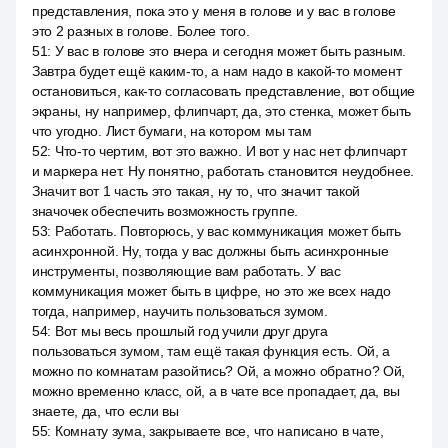
представления, пока это у меня в голове и у вас в голове
это 2 разных в голове. Более того.
51
:
У вас в голове это вчера и сегодня может быть разным.
Завтра будет ещё каким-то, а нам надо в какой-то момент
остановиться, как-то согласовать представление, вот общие
экраны, ну например, флипчарт, да, это стенка, может быть
что угодно. Лист бумаги, на котором мы там
52
:
Что-то чертим, вот это важно. И вот у нас нет флипчарт
и маркера нет. Ну понятно, работать становится неудобнее.
Значит вот 1 часть это такая, ну то, что значит такой
значочек обеспечить возможность группе.
53
:
Работать. Повторюсь, у вас коммуникация может быть
асинхронной. Ну, тогда у вас должны быть асинхронные
инструменты, позволяющие вам работать. У вас
коммуникация может быть в цифре, но это же всех надо
тогда, например, научить пользоваться зумом.
54
:
Вот мы весь прошлый год учили друг друга
пользоваться зумом, там ещё такая функция есть. Ой, а
можно по комнатам разойтись? Ой, а можно обратно? Ой,
можно временно класс, ой, а в чате все пропадает, да, вы
знаете, да, что если вы
55
:
Комнату зума, закрываете все, что написано в чате,