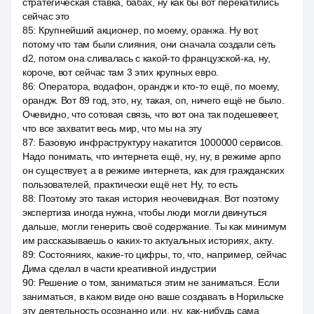
стратегическая ставка, бабах, ну как бы вот перекатились
сейчас это
85
:
Крупнейший акционер, по моему, оранжа. Ну вот,
потому что там были слияния, они сначала создали сеть
d2, потом она сливалась с какой-то французской-ка, ну,
короче, вот сейчас там 3 этих крупных евро.
86
:
Оператора, водафон, орандж и кто-то ещё, по моему,
орандж. Вот 89 год, это, ну, такая, оп, ничего ещё не было.
Очевидно, что сотовая связь, что вот она так подешевеет,
что все захватит весь мир, что мы на эту
87
:
Базовую инфраструктуру накатится 1000000 сервисов.
Надо понимать, что интернета ещё, ну, ну, в режиме арпо
он существует, а в режиме интернета, как для гражданских
пользователей, практически ещё нет. Ну, то есть
88
:
Поэтому это такая история неочевидная. Вот поэтому
экспертиза иногда нужна, чтобы люди могли двинуться
дальше, могли генерить своё содержание. Ты как минимум
им рассказываешь о каких-то актуальных историях, акту.
89
:
Состояниях, какие-то цифры, то, что, например, сейчас
Дима сделал в части креативной индустрии
90
:
Решение о том, заниматься этим не заниматься. Если
заниматься, в каком виде оно ваше создавать в Норильске
эту деятельность осознанно или, ну, как-нибудь сама