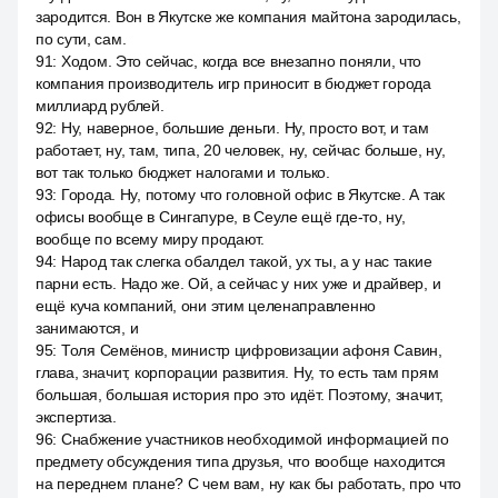
зародится. Вон в Якутске же компания майтона зародилась,
по сути, сам.
91
:
Ходом. Это сейчас, когда все внезапно поняли, что
компания производитель игр приносит в бюджет города
миллиард рублей.
92
:
Ну, наверное, большие деньги. Ну, просто вот, и там
работает, ну, там, типа, 20 человек, ну, сейчас больше, ну,
вот так только бюджет налогами и только.
93
:
Города. Ну, потому что головной офис в Якутске. А так
офисы вообще в Сингапуре, в Сеуле ещё где-то, ну,
вообще по всему миру продают.
94
:
Народ так слегка обалдел такой, ух ты, а у нас такие
парни есть. Надо же. Ой, а сейчас у них уже и драйвер, и
ещё куча компаний, они этим целенаправленно
занимаются, и
95
:
Толя Семёнов, министр цифровизации афоня Савин,
глава, значит, корпорации развития. Ну, то есть там прям
большая, большая история про это идёт. Поэтому, значит,
экспертиза.
96
:
Снабжение участников необходимой информацией по
предмету обсуждения типа друзья, что вообще находится
на переднем плане? С чем вам, ну как бы работать, про что