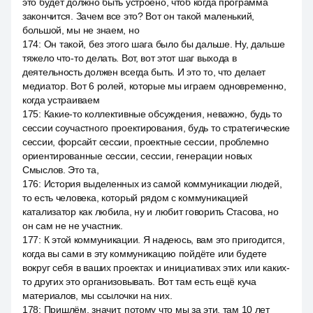
это будет должно быть устроено, чтоб когда программа
закончится. Зачем все это? Вот он такой маленький,
большой, мы не знаем, но
174
:
Он такой, без этого шага было бы дальше. Ну, дальше
тяжело что-то делать. Вот, вот этот шаг выхода в
деятельность должен всегда быть. И это то, что делает
медиатор. Вот 6 ролей, которые мы играем одновременно,
когда устраиваем
175
:
Какие-то коллективные обсуждения, неважно, будь то
сессии соучастного проектирования, будь то стратегические
сессии, форсайт сессии, проектные сессии, проблемно
ориентированные сессии, сессии, генерации новых
Смыслов. Это та,
176
:
История выделенных из самой коммуникации людей,
то есть человека, который рядом с коммуникацией
катализатор как любила, ну и любит говорить Стасова, но
он сам не не участник.
177
:
К этой коммуникации. Я надеюсь, вам это пригодится,
когда вы сами в эту коммуникацию пойдёте или будете
вокруг себя в ваших проектах и инициативах этих или каких-
то других это организовывать. Вот там есть ещё куча
материалов, мы ссылочки на них.
178
:
Пришлём, значит, потому что мы за эти, там 10 лет