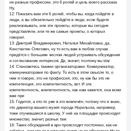
не разные профессии, это 6 ролей и цель моего рассказа.
Ну,
12
:
Показать вам эти 6 ролей, чтобы вы, когда пойдёте в
люди, а вы обязательно пойдёте в люди, если будете
реализовывать, или эти проекты, которые вы сегодня
представляли, или те же самые проекты, о которых
говорил.
13
:
Дмитрий Владимирович, Наталья Михайловна, да,
Константин Олегович, ну то есть вам в любом случае
придётся с большим числом людей устраивать обсуждения
и согласование интересов. Да, значит, поэтому вы star.
14
:
Становитесь такими организаторами. Коммуникатор,
коммуникаторами по факту. То есть в этом смысле то, о
чем я говорю, это не профессия, это, ну как бы это не
компетенция, это компетентность, вот. И эта
компетентность, компетентность, как нам кажется, она всем
вам при
15
:
Годится, а кто-то уже в это вовлечён, потому что я знаю,
что директор вашего музея города Норильска, например,
тоже отучившаяся в школку. У неё на площадке происходит
множество, значит, разных там
16
:
Таких обсуждений в арн происходит постоянно, как не
зайдёшь, там кто-то в комнате сидит, че то обсуждает. Ну то