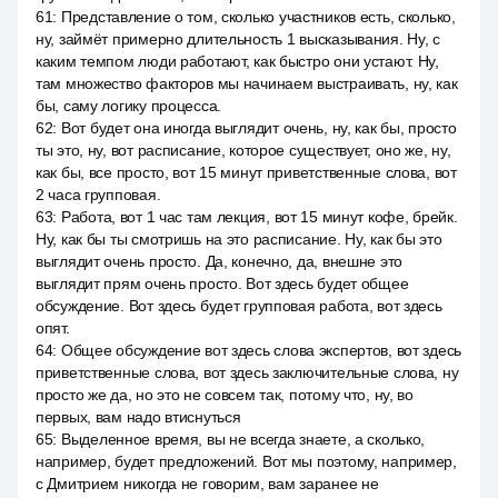
61
:
Представление о том, сколько участников есть, сколько,
ну, займёт примерно длительность 1 высказывания. Ну, с
каким темпом люди работают, как быстро они устают. Ну,
там множество факторов мы начинаем выстраивать, ну, как
бы, саму логику процесса.
62
:
Вот будет она иногда выглядит очень, ну, как бы, просто
ты это, ну, вот расписание, которое существует, оно же, ну,
как бы, все просто, вот 15 минут приветственные слова, вот
2 часа групповая.
63
:
Работа, вот 1 час там лекция, вот 15 минут кофе, брейк.
Ну, как бы ты смотришь на это расписание. Ну, как бы это
выглядит очень просто. Да, конечно, да, внешне это
выглядит прям очень просто. Вот здесь будет общее
обсуждение. Вот здесь будет групповая работа, вот здесь
опят.
64
:
Общее обсуждение вот здесь слова экспертов, вот здесь
приветственные слова, вот здесь заключительные слова, ну
просто же да, но это не совсем так, потому что, ну, во
первых, вам надо втиснуться
65
:
Выделенное время, вы не всегда знаете, а сколько,
например, будет предложений. Вот мы поэтому, например,
с Дмитрием никогда не говорим, вам заранее не