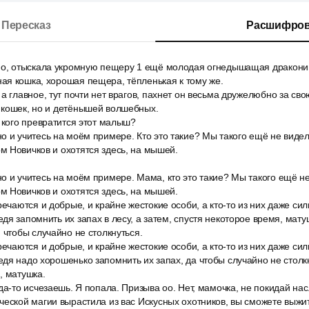
Пересказ
Расшифров
но, отыскала укромную пещеру 1 ещё молодая огнедышащая дракони
ая кошка, хорошая пещера, тёпленькая к тому же.
а главное, тут почти нет врагов, пахнет он весьма дружелюбно за св
 кошек, но и детёнышей волшебных.
 кого превратится этот малыш?
 и учитесь на моём примере. Кто это такие? Мы такого ещё не видел
 Новичков и охотятся здесь, на мышей.
 и учитесь на моём примере. Мама, кто это такие? Мы такого ещё н
 Новичков и охотятся здесь, на мышей.
речаются и добрые, и крайне жестокие особи, а кто-то из них даже си
дя запомнить их запах в лесу, а затем, спустя некоторое время, мату
 чтобы случайно не столкнуться.
речаются и добрые, и крайне жестокие особи, а кто-то из них даже си
дя надо хорошенько запомнить их запах, да чтобы случайно не столкну
, матушка.
да-то исчезаешь. Я попала. Призыва оо. Нет, мамочка, не покидай нас.
ческой магии вырастила из вас Искусных охотников, вы сможете выжит