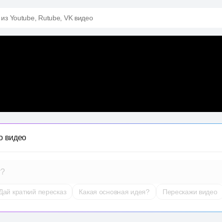
 из Youtube, Rutube, VK видео
о видео
т?
Дай краткий пересказ
Какая основная идея?
Перескажи видео