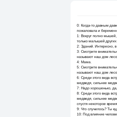
0
:
Когда-то давным дав
пожаловала и беременн
1
:
Вокруг полно мышей, 
только малышей других
2
:
Зданий. Интересно, в
3
:
Смотрите внимательно
называют наш дом лесом
4
:
Мама.
5
:
Смотрите внимательно
называют наш дом лесом
6
:
Среди этого вида вст
медведя, сильнее медве
7
:
Надо хорошенько, да,
8
:
Среди этого вида вст
медведя, сильнее медве
спустя некоторое время
9
:
Что случилось? Ты ку
10
:
Под влияние челове