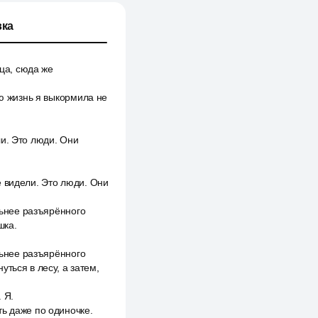
ка
ца, сюда же
ою жизнь я выкормила не
и. Это люди. Они
е видели. Это люди. Они
льнее разъярённого
шка.
льнее разъярённого
ться в лесу, а затем,
 Я.
ь даже по одиночке.