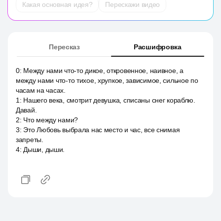
Какая основная идея?
Перескажи видео
Пересказ
Расшифровка
0
:
Между нами что-то дикое, откровенное, наивное, а
между нами что-то тихое, хрупкое, зависимое, сильное по
часам на часах.
1
:
Нашего века, смотрит девушка, списаны снег кораблю.
Давай.
2
:
Что между нами?
3
:
Это Любовь выбрала нас место и час, все снимая
запреты.
4
:
Дыши, дыши.