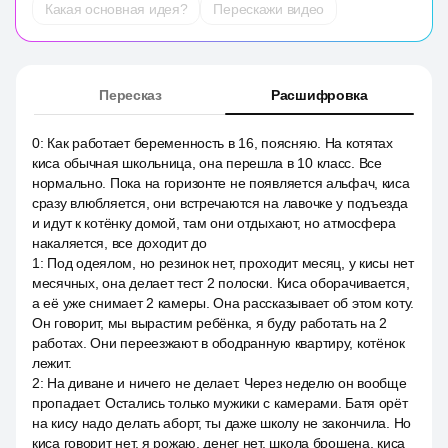
Какая основная идея?
Перескажи видео
Пересказ
Расшифровка
0
:
Как работает беременность в 16, поясняю. На котятах
киса обычная школьница, она перешла в 10 класс. Все
нормально. Пока на горизонте не появляется альфач, киса
сразу влюбляется, они встречаются на лавочке у подъезда
и идут к котёнку домой, там они отдыхают, но атмосфера
накаляется, все доходит до
1
:
Под одеялом, но резинок нет, проходит месяц, у кисы нет
месячных, она делает тест 2 полоски. Киса оборачивается,
а её уже снимает 2 камеры. Она рассказывает об этом коту.
Он говорит, мы вырастим ребёнка, я буду работать на 2
работах. Они переезжают в ободранную квартиру, котёнок
лежит.
2
:
На диване и ничего не делает. Через неделю он вообще
пропадает. Остались только мужики с камерами. Батя орёт
на кису надо делать аборт, ты даже школу не закончила. Но
киса говорит нет, я рожаю, денег нет, школа брошена, киса