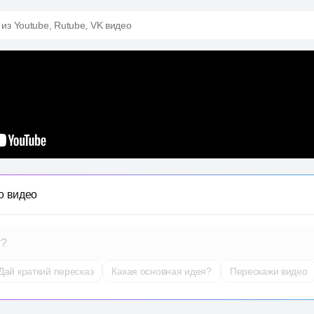
 из Youtube, Rutube, VK видео
о видео
т?
Дай краткий пересказ
Какая основная идея?
Перескажи видео