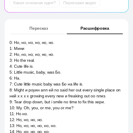
Какая основная идея?
Перескажи видео
Пересказ
Расшифровка
0
:
Но, но, но, но, но, но.
1
:
Мини
2
:
Но, но, но, но, но, но.
3
:
Но the real.
4
:
Cute life is.
5
:
Little music, baby, was Бо.
6
:
На.
7
:
Cute little music baby was Бо на life is.
8
:
Might и роуин апп ей no said her out every single place on
ней х х х х growing every new и freaking out оо плиз.
9
:
Tear drop down, but i smile no time to fix this хери.
10
:
My. Oh, you, or me, you or me?
11
:
Но но.
12
:
Но, но, но, но.
13
:
Но, но, но, но, но, но.
14
:
Но, но, но, но, но.