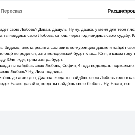
Пересказ
Расшифров
йдёт свою Любовь? Давай, дашуль. Ну ну, дашка, у меня для тебя пло
гда ты найдёшь свою Любовь, катюш, через год найдёшь свою судьбу. К
. Видимо, анюта решила составить конкуренцию дашке и найдёт сво
то ещё не родился, зато молоденький будет класс. Юля, в каком году
ду Юля, жди, прям завтра будет.
когда ты найдёшь свою Любовь, София, 4 года подождать нормально. Н
 свою Любовь? Ну, Лиза подлица.
ивёшь до этого дня, Дианна, когда ты найдёшь свою Любовь тоже в сл
ледок Настю давайте, когда ты найдёшь свою Любовь. Ну, Настя, все.