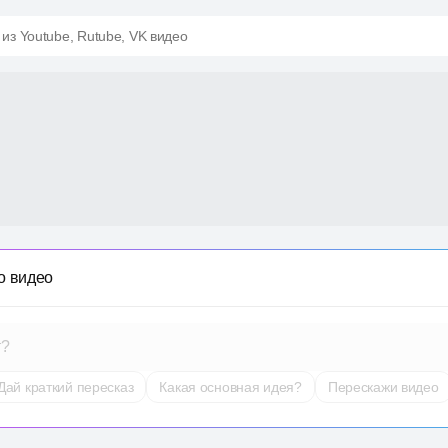
 из Youtube, Rutube, VK видео
о видео
т?
Дай краткий пересказ
Какая основная идея?
Перескажи видео