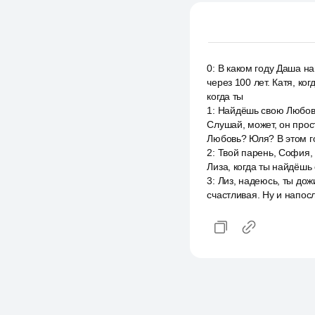
0
:
В каком году Даша на
через 100 лет. Катя, ко
когда ты
1
:
Найдёшь свою Любовь
Слушай, может, он прос
Любовь? Юля? В этом го
2
:
Твой парень, София, 
Лиза, когда ты найдёшь
3
:
Лиз, надеюсь, ты дож
счастливая. Ну и напос