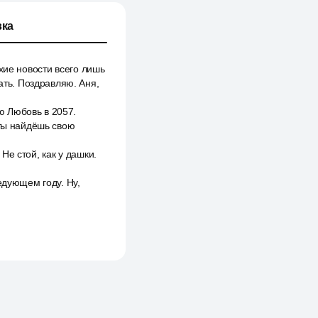
ка
хие новости всего лишь
ать. Поздравляю. Аня,
ю Любовь в 2057.
 ты найдёшь свою
е стой, как у дашки.
едующем году. Ну,