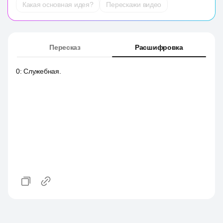
Какая основная идея?
Перескажи видео
Пересказ
Расшифровка
0
:
Служебная.