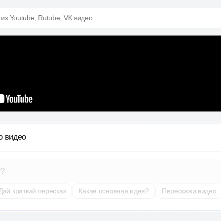
 из Youtube, Rutube, VK видео
о видео
т?
Дай краткий пересказ
Какая основная идея?
Перескажи видео