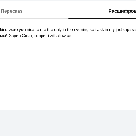
Пересказ
Расшифров
 kind were you nice to me the only in the evening so i ask in my just стри
ай Харин Саин, сорри, i will allow us.