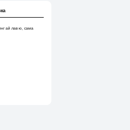
ка
минг ай лав ю, сама