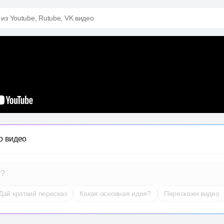
 из Youtube, Rutube, VK видео
о видео
т?
Дай краткий пересказ
Какая основная идея?
Перескажи видео