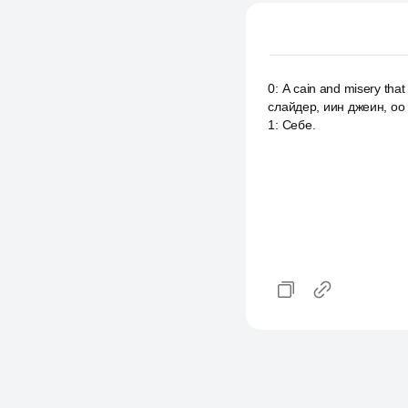
0
:
А cain and misery that
слайдер, иин джеин, оо м
1
:
Себе.