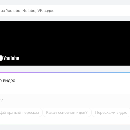
 из Youtube, Rutube, VK видео
о видео
т?
Дай краткий пересказ
Какая основная идея?
Перескажи видео