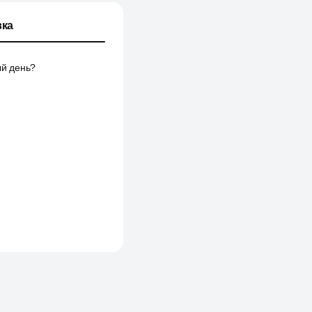
ка
ый день?