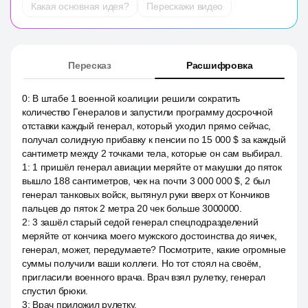
Какая основная идея?
Перескажи видео
Пересказ
Расшифровка
0
:
В штабе 1 военной коалиции решили сократить
количество Генералов и запустили программу досрочной
отставки каждый генерал, который уходил прямо сейчас,
получал солидную прибавку к пенсии по 15 000 $ за каждый
сантиметр между 2 точками тела, которые он сам выбирал.
1
:
1 пришёл генерал авиации меряйте от макушки до пяток
вышло 188 сантиметров, чек на почти 3 000 000 $, 2 был
генерал танковых войск, вытянул руки вверх от Кончиков
пальцев до пяток 2 метра 20 чек больше 3000000.
2
:
3 зашёл старый седой генерал спецподразделений
меряйте от кончика моего мужского достоинства до яичек,
генерал, может, передумаете? Посмотрите, какие огромные
суммы получили ваши коллеги. Но тот стоял на своём,
пригласили военного врача. Врач взял рулетку, генерал
спустил брюки.
3
:
Врач приложил рулетку.