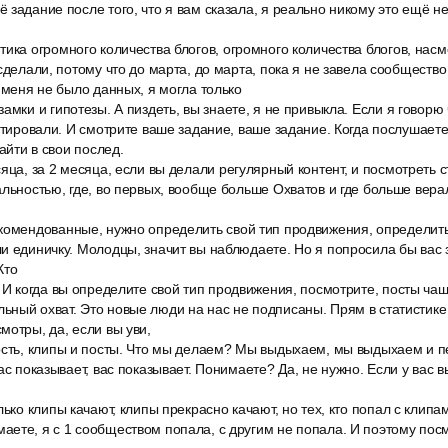
 задание после того, что я вам сказала, я реально никому это ещё не
ика огромного количества блогов, огромного количества блогов, насм
сделали, потому что до марта, до марта, пока я не завела сообщество
у меня не было данных, я могла только
амки и гипотезы. А пиздеть, вы знаете, я не привыкла. Если я говорю
естировали. И смотрите ваше задание, ваше задание. Когда послушаете
зайти в свои послед.
яца, за 2 месяца, если вы делали регулярный контент, и посмотреть ст
альностью, где, во первых, вообще больше Охватов и где больше вера
комендованные, нужно определить свой тип продвижения, определить
и единичку. Молодцы, значит вы наблюдаете. Но я попросила бы вас з
Кто
 И когда вы определите свой тип продвижения, посмотрите, посты ча
ный охват. Это новые люди на нас не подписаны. Прям в статистике
мотры, да, если вы уви,
ость, клипы и посты. Что мы делаем? Мы выдыхаем, мы выдыхаем и п
ас показывает, вас показывает. Понимаете? Да, не нужно. Если у вас в
лько клипы качают, клипы прекрасно качают, но тех, кто попал с клипам
ете, я с 1 сообществом попала, с другим не попала. И поэтому посм