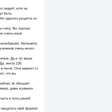
ых людей, хотя на
ут быть.
Нет единого рецепта по
ем счёту. Вы хорошо
рую очень мало
азнообразия. Напишите,
 учеников очень много
яные. Да и тут ваши
Да, лента 100.
в ленте. Она зависит от
го, что вы
 сейчас vk обещает
имер, даже в рамках
пасть в топы умной
о нащупать свой формат.