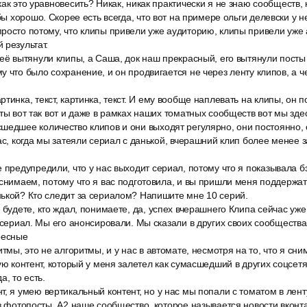
ак это уравновесить? Никак, никак практически я не знаю сообществ, 
 бы хорошо. Скорее есть всегда, что вот на примере ольги делевски у 
росто потому, что клипы привели уже аудиторию, клипы привели уже
 результат.
её вытянули клипы, а Саша, док наш прекрасный, его вытянули посты 
у что было сохранение, и он продвигается не через ленту клипов, а че
тинка, текст, картинка, текст. И ему вообще наплевать на клипы, он п
ты вот так вот и даже в рамках наших томатных сообществ вот мы здес
едшее количество клипов и они выходят регулярно, они постоянно, су
ас, когда мы затеяли сериал с данькой, вчерашний клип более менее з
 предупредили, что у нас выходит сериал, потому что я показывала б
снимаем, потому что я вас подготовила, и вы пришли меня поддержать.
ькой? Кто следит за сериалом? Напишите мне 10 серий.
 будете, кто ждал, понимаете, да, успех вчерашнего Клипа сейчас уж
 сериал. Мы его анонсировали. Мы сказали в других своих сообществах
ресные
итмы, это не алгоритмы, и у нас в автомате, несмотря на то, что я с
кую контент, который у меня залетел как сумасшедший в других соцсет
а, то есть.
, я умею вертикальный контент, но у нас мы попали с томатом в лен
ез фотопосты. A2 наше сообщество, которое называется новости вконта