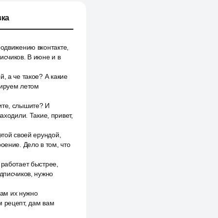
ка
родвижению вконтакте,
исчиков. В июне и в
, а че такое? А какие
нируем летом
ите, слышите? И
аходили. Такие, привет,
этой своей ерундой,
оение. Дело в том, что
 работает быстрее,
одписчиков, нужно
нам их нужно
м рецепт, дам вам