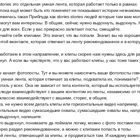
stories это отдельная умная лента, которая работает только в рамках.
s пока ещё может быть кто поменяет не показывают истории незнаком
вилась такая Приблуда как stories stories людей которые там вам мог
могут вам интересны. В общем, сейчас нужно выдохнуть, выдохнуть. 
 для всех. Если у вас прекрасно залетают посты, смещайте.
учайте себя клипами. Это значит, что вы попали. Значит, вы на хорош
той вконтакте, которая отвечает за ленту рекомендованное и в кото
аботаем в этом направлении, и клипы скорее нам нужны здесь для р
нул. А если вы чувствуете, что у вас работают клипы, у нас тоже таких
 качает фотопосты. Тут и вы можете накосячить ваши фотопосты говн
умная лента, которая отвечает за клипы, подхватила их, понимаете? 
ать у всех. Она не зависит от типа контента, который вы используете 
о люди взаимодействуют с вашим контентом из ленты, независимо от то
 классно взаимодействуют с вашими, сторис, в общем,
та, не нужно всем делать клипы или горизонтальные видео например,
зонтальные видео сумасшедшие охваты, сумасшедшие охваты мы, напр
 выдохнул, напишите.
то выдохнул, понимаете да поймали логику, можно с фото постами по
ерез раздел рекомендованное, а можно с клипами попасть в топы.
ой ленты, отвечающей за клипы, и продвигаться там. И каждому важн