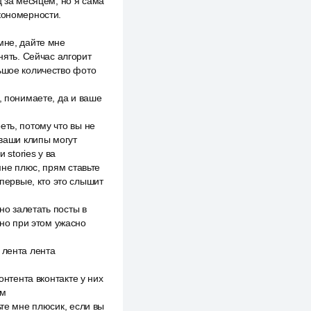
ц за месяцем, но я сама
кономерности.
мне, дайте мне
нять. Сейчас алгорит
льшое количество фото
, понимаете, да и ваше
еть, потому что вы не
 ваши клипы могут
 stories у ва
мне плюс, прям ставьте
 первые, кто это слышит
но залетать посты в
но при этом ужасно
 лента лента
онтента вконтакте у них
ом
ьте мне плюсик, если вы