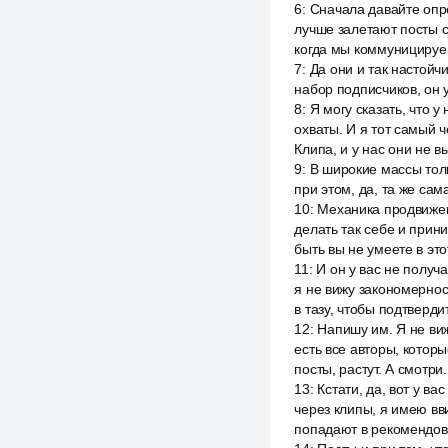
6
:
Сначала давайте опре
лучше залетают посты с
когда мы коммуницируем
7
:
Да они и так настойч
набор подписчиков, он 
8
:
Я могу сказать, что 
охваты. И я тот самый 
Клипа, и у нас они не в
9
:
В широкие массы толь
при этом, да, та же сам
10
:
Механика продвижени
делать так себе и прини
быть вы не умеете в это
11
:
И он у вас не получ
я не вижу закономернос
в тазу, чтобы подтверди
12
:
Напишу им. Я не виж
есть все авторы, котор
посты, растут. А смотри.
13
:
Кстати, да, вот у ва
через клипы, я имею вв
попадают в рекомендов