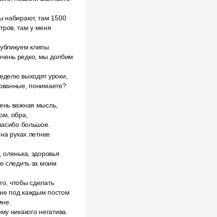
ы набирают, там 1500
тров, там у меня
публикуем клипы.
очень редко, мы долбим
неделю выходят уроки,
дованные, понимаете?
чень важная мысль,
ом, обра,
Спасибо большое.
 на руках летнее
 оленька, здоровья
те следить за моим
го, чтобы сделать
 мне под каждым постом
мне.
му никакого негатива.