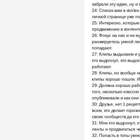
забрали эту идею, ну и 
24
:
Список вам в storie
личной странице уже поя
25
:
Интересно, которые 
продвижению в контенте
26
:
Фокус на них и не м
ранжируетесь умной лен
попадают.
27
:
Клипы выдыхаем и р
кто выдохнул, кто выдох
работают.
28
:
Клипы, но вообще не
клипы хорошо пошли. И 
29
:
Должна хорошо работ
того, насколько классн
опубликовали и как они
30
:
Друзья, нет 1 рецеп
всем, кто делает гори
своих сообществ да кто
31
:
Мне кто выдохнул, к
ленты и продвигаться ч
32
:
Попасть в топы умн