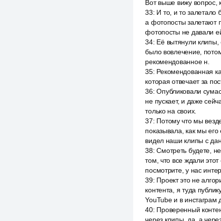
Вот выше вижу вопрос, к
33
:
И то, и то залетало
а фотопосты залетают п
фотопосты не давали ей
34
:
Её вытянули клипы, 
было вовлечение, потом
рекомендованное н.
35
:
Рекомендованная кар
которая отвечает за пос
36
:
Опубликовали сумасш
не пускает, и даже сейч
только на своих.
37
:
Потому что мы везде
показывала, как мы его 
видел наши клипы с дан
38
:
Смотреть будете, не
том, что все ждали этот
посмотрите, у нас инте
39
:
Проект это не алгор
контента, я туда публи
YouTube и в инстаграм д
40
:
Проверенный контент
через клипы, да, а чер