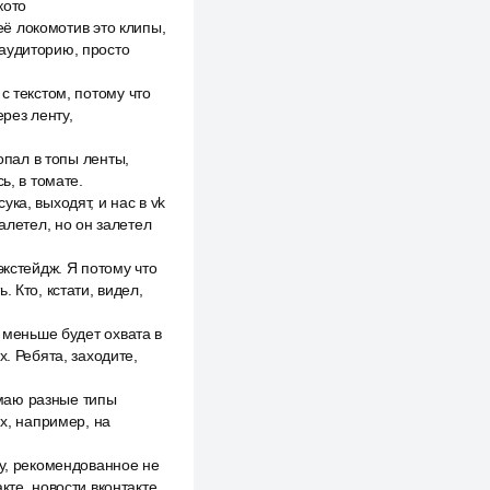
кото
неё локомотив это клипы,
 аудиторию, просто
с текстом, потому что
рез ленту,
опал в топы ленты,
ь, в томате.
ка, выходят, и нас в vk
алетел, но он залетел
экстейдж. Я потому что
 Кто, кстати, видел,
е меньше будет охвата в
. Ребята, заходите,
нимаю разные типы
ях, например, на
ту, рекомендованное не
кте, новости вконтакте.