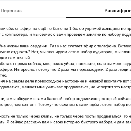
Пересказ
Расшифров
 вами сбился эфир, но ещё не было ни 1 более упрямой женщины по п
у с компьютера, и мы сейчас с вами проведём занятие по набору подп
е нужны ваши сердечки. Раз у нас слетает эфир с телефона. Вк такой
ужно отдыхать? Нет, мы планируем летом набор аудитории, мы пла
 дам вам точный
аботают прямо сейчас, мне, пожалуйста, напишите, если вы меня вид
 эфире. Интересно, потому что 2 раза мы перезаходили, 2 раза люди з
тно.
еня на самом деле превосходное настроение и никакой вконтакте вот 
двигаться, мешает мне учить вас продвигаться, не испортит это настр
ти, и мы обсудим с вами базовый набор подписчиков, который сейчас
ыстрее, чем контент. Потому что если мы с вами идём летом, набор п
ность не только через клипы, не только через посты продвигаться, то 
ть. Я сейчас расскажу вам и свою историю быстрого набора и дам ва