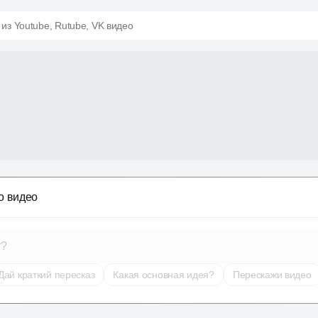
 из Youtube, Rutube, VK видео
о видео
т?
Дай краткий пересказ
Какая основная идея?
Перескажи видео