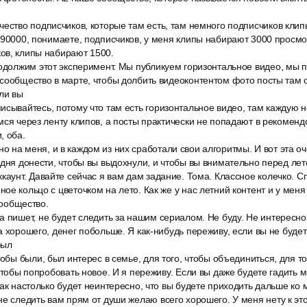
ество подписчиков, которые там есть, там немного подписчиков клип
 90000, понимаете, подписчиков, у меня клипы набирают 3000 просмо
ов, клипы набирают 1500.
родолжим этот эксперимент. Мы публикуем горизонтальное видео, мы 
сообщество в марте, чтобы долбить видеоконтентом фото посты там 
ли вы
исывайтесь, потому что там есть горизонтальное видео, там каждую 
мся через ленту клипов, а посты практически не попадают в рекомен
, оба.
 на меня, и в каждом из них сработали свои алгоритмы. И вот эта о
одня донести, чтобы вы выдохнули, и чтобы вы внимательно перед лет
каунт. Давайте сейчас я вам дам задание. Тома. Классное колечко. 
ое кольцо с цветочком на лето. Как же у нас летний контент и у меня
 сообщество.
 пишет, не будет следить за нашим сериалом. Не буду. Не интересно,
а хорошего, денег побольше. Я как-нибудь переживу, если вы не буде
был
тобы были, был интерес в семье, для того, чтобы объединиться, для то
 чтобы попробовать новое. И я переживу. Если вы даже будете гадить
так настолько будет неинтересно, что вы будете приходить дальше ко 
е следить вам прям от души желаю всего хорошего. У меня нету к это