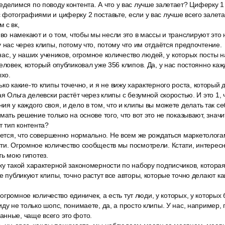
делимся по поводу контента. А что у вас лучше залетает? Циферку 1 
 фотографиями и циферку 2 поставьте, если у вас лучше всего залета
 с вк,
иво намекают и о том, чтобы мы несли это в массы и транслируют это
у нас через клипы, потому что, потому что им отдаётся предпочтение.
у нас, у наших учеников, огромное количество людей, у которых посты
человек, который опубликовал уже 356 клипов. Да, у нас постоянно к
ыхо.
ко какие-то клипы точечно, и я не вижу характерного роста, который 
ая Ольга делевски растёт через клипы с безумной скоростью. И это 1, ч
я у каждого своя, и дело в том, что и клипы вы можете делать так се
мать решение только на основе того, что вот это не показывают, значи
т тип контента?
ается, что совершенно нормально. Не всем же рождаться маркетологами
ти. Огромное количество сообществ мы посмотрели. Кстати, интересн
ть мою гипотез.
у такой характерной закономерности по набору подписчиков, которая
ые публикуют клипы, точно растут все авторы, которые точно делают 
с огромное количество единичек, а есть тут люди, у которых, у которы
иду не только шопс, понимаете, да, а просто клипы. У нас, например, 
анные, чаще всего это фото.