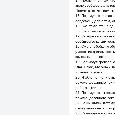
14
:
Посты и при том, чт
знаю сообщества, котор
Посмотрите, что вам вк
15
:
Потому что сейчас о
сердечек. Дело в том, ч
16
:
Вконтакте это не е
постов и там своё ранж
17
:
Vk видео и в ленте 
сообщество кстати, есть
18
:
Смогут ебейшим обра
умеете их делать, пото
залетать, а в ленте сто
19
:
Вас могут прекрасно
мне. Плюс, это очень ва
и сейчас испыта.
20
:
И облегчение, и буд
рекомендованные прино
работать клипы
21
:
Потому что вы показ
рекомендованного пока
22
:
Ваши клипы, потому 
своя умная лента, кото
23
:
Ранжируется в ленте