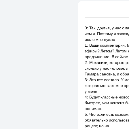
0
:
Так, друзья, у нас с
чем я. Поэтому я захож
июле мне нужно
1
:
Ваши комментарии. Мн
эфиры? Летом? Летом н
продвижение. Я сейчас
2
:
Механики, которые р
сколько у нас человек в
Тамара сановна, и обра
3
:
Это все слетало. У м
которая мешает мне про
у меня
4
:
Будут классные новос
быстрее, чем контент б
понимать.
5
:
Что если есть возмож
обязательно использова
рецепт, но на