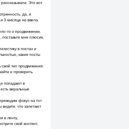
 рассказывала. Это вот
отренность, да, и
 и 3 месяца не ввела
 что-то о продвижении,
, поставьте мне плюсик,
атистику в постах и
льностью, какие посты
 свой тип продвижения.
айти и проверить.
ще попадают в
 есть виральные
ереводим фокус на тот
ы видите, что залетают
и в ленту,
отрите свой контент,