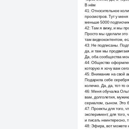
В нём
41
:
Относительное колич
просмотров. Тут у меня
меньше 5000 подписчик
42
:
Там я вижу, и мы п
Просто мы сделали это 
там видеоконтентом, ес
43
:
Не подписаны. Подп
да, и там мы продвигае
Да, оба сообщества мои
44
:
Общество оформлено
которую я хочу вам сег
45
:
Внимание на свой ак
Подарила себе серебрян
колечко. Да, да, тот-то
46
:
Меня обучалка Ольга
вам, долголетия, мужик
сериалом, сыном. Это 
47
:
Проекты для того, ч
эксперимент, для того,
и писать неинтересно, 
48
:
Эфира, вот можете н