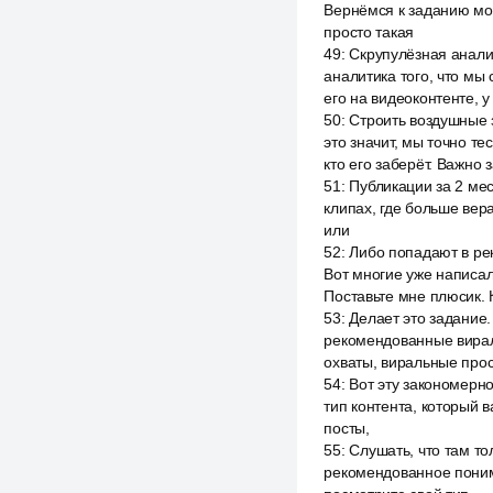
Вернёмся к заданию моё
просто такая
49
:
Скрупулёзная аналит
аналитика того, что мы 
его на видеоконтенте, 
50
:
Строить воздушные з
это значит, мы точно т
кто его заберёт. Важно 
51
:
Публикации за 2 мес
клипах, где больше вер
или
52
:
Либо попадают в ре
Вот многие уже написал
Поставьте мне плюсик. 
53
:
Делает это задание.
рекомендованные вираль
охваты, виральные прос
54
:
Вот эту закономерн
тип контента, который в
посты,
55
:
Слушать, что там то
рекомендованное понима