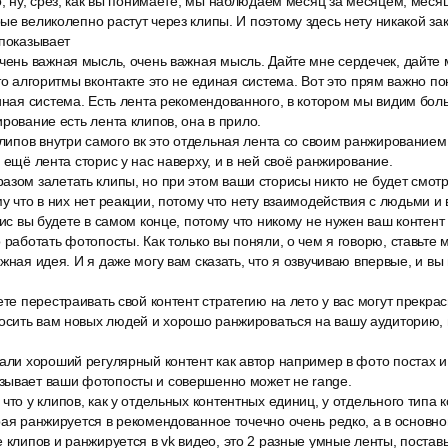
о, ну, срез, как вы понимаете, мы наблюдаем месяц за месяцем, меся
ые великолепно растут через клипы. И поэтому здесь нету никакой за
 показывает
чень важная мысль, очень важная мысль. Дайте мне сердечек, дайте 
то алгоритмы вконтакте это не единая система. Вот это прям важно по
диная система. Есть лента рекомендованного, в котором мы видим бо
ирование есть лента клипов, она в прило.
клипов внутри самого вк это отдельная лента со своим ранжированием
 ещё лента сторис у нас наверху, и в ней своё ранжирование.
зом залетать клипы, но при этом ваши сторисы никто не будет смотр
му что в них нет реакции, потому что нету взаимодействия с людьми и
рис вы будете в самом конце, потому что никому не нужен ваш контент и
 работать фотопосты. Как только вы поняли, о чем я говорю, ставьте 
жная идея. И я даже могу вам сказать, что я озвучиваю впервые, и вы
ете перестраивать свой контент стратегию на лето у вас могут прекрас
сить вам новых людей и хорошо ранжироваться на вашу аудиторию, 
али хороший регулярный контент как автор например в фото постах и
зывает ваши фотопосты и совершенно может не range.
что у клипов, как у отдельных контентных единиц, у отдельного типа к
рая ранжируется в рекомендованное точечно очень редко, а в основн
 клипов и ранжируется в vk видео, это 2 разные умные ленты, постав