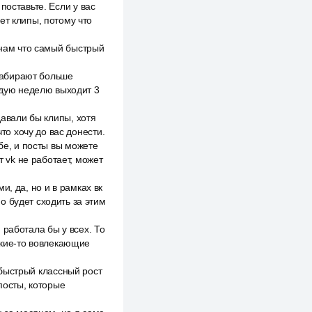
поставьте. Если у вас
ет клипы, потому что
 нам что самый быстрый
 набирают больше
аждую неделю выходит 3
давали бы клипы, хотя
то хочу до вас донести.
бе, и посты вы можете
т vk не работает, может
, да, но и в рамках вк
о будет сходить за этим
 работала бы у всех. То
какие-то вовлекающие
х быстрый классный рост
посты, которые