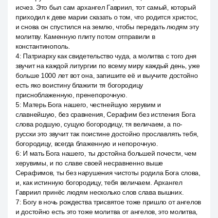
исчез. Это был сам архангел Гавриил, тот самый, который
приходил к деве марии сказать о том, что родится христос,
и снова он спустился на землю, чтобы передать людям эту
молитву. Каменную плиту потом отправили в
константинополь.
4
:
Патриарху как свидетельство чуда, а молитва с того дня
звучит на каждой литургии по всему миру каждый день, уже
больше 1000 лет вот она, запишите её и выучите достойно
есть яко воистину блажити тя богородицу
присноблаженную, пренепорочную.
5
:
Матерь Бога нашего, честнейшую херувим и
славнейшую, без сравнения, Серафим без истления Бога
слова родшую, сущую богородицу, тя величаем, а по-
русски это звучит так поистине достойно прославлять тебя,
богородицу, всегда блаженную и непорочную.
6
:
И мать Бога нашего, ты достойна большей почести, чем
херувимы, и по славе своей несравненно выше
Серафимов, ты без нарушения чистоты родила Бога слова,
и, как истинную богородицу, тебя величаем. Архангел
Гавриил принёс людям несколько слов слава вышних.
7
:
Богу в ночь рождества трисвятое тоже пришло от ангелов
и достойно есть это тоже молитва от ангелов, это молитва,