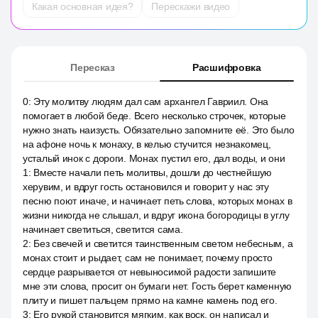
Какая основная идея?
Перескажи видео
Пересказ
Расшифровка
0
:
Эту молитву людям дал сам архангел Гавриил. Она
помогает в любой беде. Всего несколько строчек, которые
нужно знать наизусть. Обязательно запомните её. Это было
на афоне ночь к монаху, в келью стучится незнакомец,
усталый инок с дороги. Монах пустил его, дал воды, и они
1
:
Вместе начали петь молитвы, дошли до честнейшую
херувим, и вдруг гость остановился и говорит у нас эту
песню поют иначе, и начинает петь слова, которых монах в
жизни никогда не слышал, и вдруг икона богородицы в углу
начинает светиться, светится сама.
2
:
Без свечей и светится таинственным светом небесным, а
монах стоит и рыдает, сам не понимает, почему просто
сердце разрывается от невыносимой радости запишите
мне эти слова, просит он бумаги нет. Гость берет каменную
плиту и пишет пальцем прямо на камне камень под его.
3
:
Его рукой становится мягким, как воск, он написал и