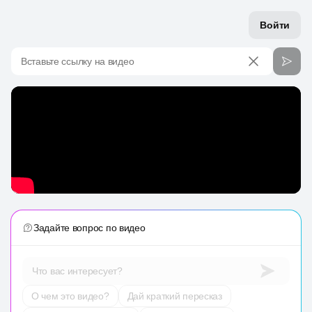
Войти
Вставьте ссылку на видео
Задайте вопрос по видео
Что вас интересует?
О чем это видео?
Дай краткий пересказ