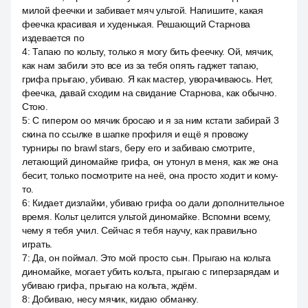
милой феечки и забивает мяч ультой. Напишите, какая
феечка красивая и худенькая. Решающий Старнова
издевается по
4
:
Тапаю по кольту, только я могу бить феечку. Ой, мячик,
как нам забили это все из за тебя опять гаджет тапаю,
грифа прыгаю, убиваю. Я как мастер, уворачиваюсь. Нет,
феечка, давай сходим на свидание Старнова, как обычно.
Стою.
5
:
С гипером оо мячик бросаю и я за ним кстати забирай 3
скина по ссылке в шапке профиля и ещё я провожу
турниры по brawl stars, беру его и забиваю смотрите,
летающий диномайке грифа, он утонул в меня, как же она
бесит, только посмотрите на неё, она просто ходит и кому-
то.
6
:
Кидает дизлайки, убиваю грифа оо дали дополнительное
время. Кольт целится ультой диномайке. Вспомни всему,
чему я тебя учил. Сейчас я тебя научу, как правильно
играть.
7
:
Да, он поймал. Это мой просто сын. Прыгаю на кольта
диномайке, могает убить кольта, прыгаю с гиперзарядам и
убиваю грифа, прыгаю на кольта, ждём.
8
:
Добиваю, несу мячик, кидаю обманку.