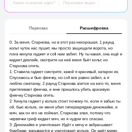
Какая основная идея?
Перескажи видео
Пересказ
Расшифровка
0
:
За меня, Старнова, но в этот раз нехорошая, 1 раунд
кольт чуток нас пушит, мы просто защищали ворота, но
nova кинула гаджет и colt нам забил. Ну ты какая, она ещё и
кидает дизлайк, смотрите на неё меня бьёт кольт, но
Старнова опять.
1
:
Ставила гаджет смотрите, какой я красивый, катарон ик.
Спускаюсь и бью феечку, но colt все равно забил, а я
люблю сметанку, 2 раунд Старнова злится на кого-то, меня
притягивает феечка, и мне пришлось убить красивую
феечку Старнова опять.
2
:
Кинула гаджет у кольта стоит почему-то, если я забью ты
ой, бью кольта, он меня убил гиперзарядам диномайке, и
мяч, как он его не поймал, Старнова злая, потому что
червячки гриф кидает мяч, но я чудом его спасаю.
3
:
Диномайке и уничтожает. Идёт к мячу и забрасывает
бомбами, взрывается и уничтожает кольта. Он идёт мимо