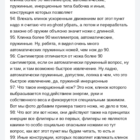
пружинные, инерционные типа бабочка и иные,
конструкция которых позволяет
94
:
Влекать клинок ускоренным движением вот этот пункт
надо я считаю что из ghost убрать, а потом и переработать
в законе об оружии объясню значит ножи с длинной.
95
:
Клинка более 90 миллиметров, автоматические,
пружинные. Ну, ребята, я видел очень много
автоматических пружинных ножей, чем нож до 90.
96
:
Сантиметров отличается от ножа более 90
сантиметров, если он автоматически пружинный вопрос, ну
и там, и там возможно быстрое извлечение. Ну ладно,
автоматически пружинные, допустим, логика в чем, что это
быстрое извлечение, да, пружиной инерционные
97
:
Что такое инерционный нож? Это нож, клинок которого
выбрасывается под действием энергии, руки и
собственного веса и фиксируется специальным зажимом.
Вот мы фото добавим примера такого ножа, но дело в том,
98
:
Что вот эти вот ножи, они действуют также на принципах
инерции все флиперы и во первых, флиперы не являются
какими-то особо социально опасными ножами но тут
вопрос, как вот этот пункт мы будем читать, то есть и
99
:
Иные конструкции, которых позволяет извлекать клинок