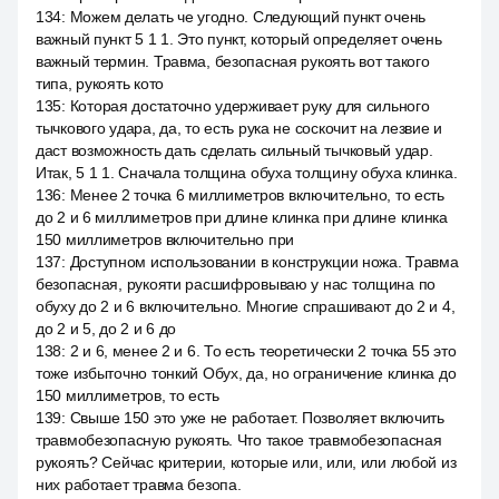
134
:
Можем делать че угодно. Следующий пункт очень
важный пункт 5 1 1. Это пункт, который определяет очень
важный термин. Травма, безопасная рукоять вот такого
типа, рукоять кото
135
:
Которая достаточно удерживает руку для сильного
тычкового удара, да, то есть рука не соскочит на лезвие и
даст возможность дать сделать сильный тычковый удар.
Итак, 5 1 1. Сначала толщина обуха толщину обуха клинка.
136
:
Менее 2 точка 6 миллиметров включительно, то есть
до 2 и 6 миллиметров при длине клинка при длине клинка
150 миллиметров включительно при
137
:
Доступном использовании в конструкции ножа. Травма
безопасная, рукояти расшифровываю у нас толщина по
обуху до 2 и 6 включительно. Многие спрашивают до 2 и 4,
до 2 и 5, до 2 и 6 до
138
:
2 и 6, менее 2 и 6. То есть теоретически 2 точка 55 это
тоже избыточно тонкий Обух, да, но ограничение клинка до
150 миллиметров, то есть
139
:
Свыше 150 это уже не работает. Позволяет включить
травмобезопасную рукоять. Что такое травмобезопасная
рукоять? Сейчас критерии, которые или, или, или любой из
них работает травма безопа.