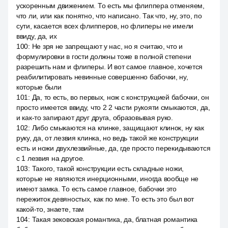
ускоренным движением. То есть мы флиппера отменяем,
что ли, или как понятно, что написано. Так что, ну, это, по
сути, касается всех флипперов, но флиперы не имели
ввиду, да, их
100
:
Не зря не запрещают у нас, но я считаю, что и
формулировки в гости должны тоже в полной степени
разрешить нам и флиперы. И вот самое главное, хочется
реабилитировать невинные совершенно бабочки, ну,
которые были
101
:
Да, то есть, во первых, нож с конструкцией бабочки, он
просто имеется ввиду, что 2 2 части рукояти смыкаются, да,
и как-то запирают друг друга, образовывая руко.
102
:
Либо смыкаются на клинке, защищают клинок, ну как
руку, да, от лезвия клинка, но ведь такой же конструкции
есть и ножи двухлезвийные, да, где просто перекидываются
с 1 лезвия на другое.
103
:
Такого, такой конструкции есть складные ножи,
которые не являются инерционными, иногда вообще не
имеют замка. То есть самое главное, бабочки это
пережиток девяностых, как по мне. То есть это был вот
какой-то, знаете, там
104
:
Такая зековская романтика, да, блатная романтика