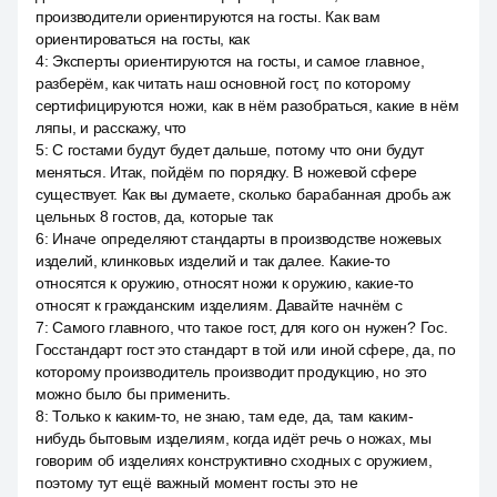
производители ориентируются на госты. Как вам
ориентироваться на госты, как
4
:
Эксперты ориентируются на госты, и самое главное,
разберём, как читать наш основной гост, по которому
сертифицируются ножи, как в нём разобраться, какие в нём
ляпы, и расскажу, что
5
:
С гостами будут будет дальше, потому что они будут
меняться. Итак, пойдём по порядку. В ножевой сфере
существует. Как вы думаете, сколько барабанная дробь аж
цельных 8 гостов, да, которые так
6
:
Иначе определяют стандарты в производстве ножевых
изделий, клинковых изделий и так далее. Какие-то
относятся к оружию, относят ножи к оружию, какие-то
относят к гражданским изделиям. Давайте начнём с
7
:
Самого главного, что такое гост, для кого он нужен? Гос.
Госстандарт гост это стандарт в той или иной сфере, да, по
которому производитель производит продукцию, но это
можно было бы применить.
8
:
Только к каким-то, не знаю, там еде, да, там каким-
нибудь бытовым изделиям, когда идёт речь о ножах, мы
говорим об изделиях конструктивно сходных с оружием,
поэтому тут ещё важный момент госты это не