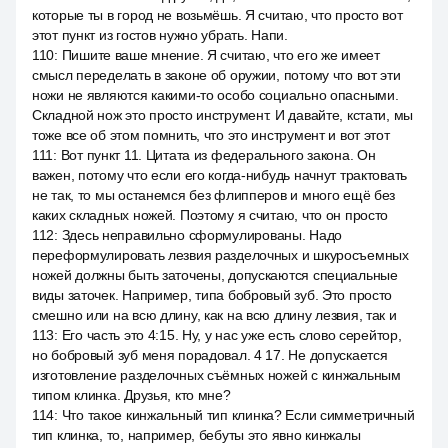
которые ты в город не возьмёшь. Я считаю, что просто вот
этот пункт из гостов нужно убрать. Напи.
110
:
Пишите ваше мнение. Я считаю, что его же имеет
смысл переделать в законе об оружии, потому что вот эти
ножи не являются какими-то особо социально опасными.
Складной нож это просто инструмент. И давайте, кстати, мы
тоже все об этом помнить, что это инструмент и вот этот
111
:
Вот пункт 11. Цитата из федерального закона. Он
важен, потому что если его когда-нибудь начнут трактовать
не так, то мы останемся без флипперов и много ещё без
каких складных ножей. Поэтому я считаю, что он просто
112
:
Здесь неправильно сформулированы. Надо
переформулировать лезвия разделочных и шкуросъемных
ножей должны быть заточены, допускаются специальные
виды заточек. Например, типа бобровый зуб. Это просто
смешно или на всю длину, как на всю длину лезвия, так и
113
:
Его часть это 4:15. Ну, у нас уже есть слово серейтор,
но бобровый зуб меня порадовал. 4 17. Не допускается
изготовление разделочных съёмных ножей с кинжальным
типом клинка. Друзья, кто мне?
114
:
Что такое кинжальный тип клинка? Если симметричный
тип клинка, то, например, бебуты это явно кинжалы