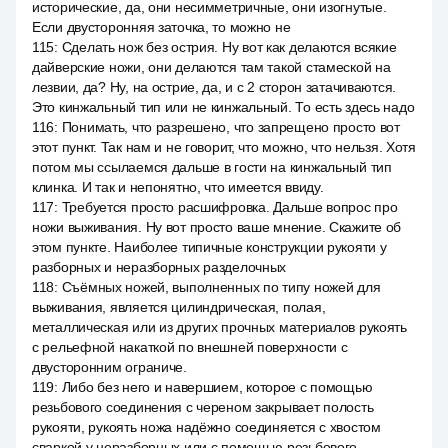
исторические, да, они несимметричные, они изогнутые.
Если двусторонняя заточка, то можно не
115
:
Сделать нож без острия. Ну вот как делаются всякие
дайверские ножи, они делаются там такой стамеской на
лезвии, да? Ну, на острие, да, и с 2 сторон затачиваются.
Это кинжальный тип или не кинжальный. То есть здесь надо
116
:
Понимать, что разрешено, что запрещено просто вот
этот пункт. Так нам и не говорит, что можно, что нельзя. Хотя
потом мы ссылаемся дальше в гости на кинжальный тип
клинка. И так и непонятно, что имеется ввиду.
117
:
Требуется просто расшифровка. Дальше вопрос про
ножи выживания. Ну вот просто ваше мнение. Скажите об
этом пункте. Наиболее типичные конструкции рукояти у
разборных и неразборных разделочных
118
:
Съёмных ножей, выполненных по типу ножей для
выживания, является цилиндрическая, полая,
металлическая или из других прочных материалов рукоять
с рельефной накаткой по внешней поверхности с
двусторонним ограниче.
119
:
Либо без него и навершием, которое с помощью
резьбового соединения с череном закрывает полость
рукояти, рукоять ножа надёжно соединяется с хвостом
сваркой у неразборных или с помощью резьбового