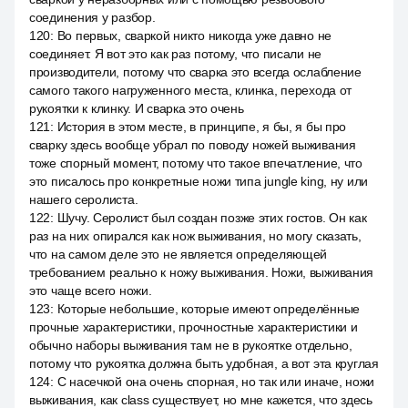
соединения у разбор.
120
:
Во первых, сваркой никто никогда уже давно не
соединяет. Я вот это как раз потому, что писали не
производители, потому что сварка это всегда ослабление
самого такого нагруженного места, клинка, перехода от
рукоятки к клинку. И сварка это очень
121
:
История в этом месте, в принципе, я бы, я бы про
сварку здесь вообще убрал по поводу ножей выживания
тоже спорный момент, потому что такое впечатление, что
это писалось про конкретные ножи типа jungle king, ну или
нашего серолиста.
122
:
Шучу. Серолист был создан позже этих гостов. Он как
раз на них опирался как нож выживания, но могу сказать,
что на самом деле это не является определяющей
требованием реально к ножу выживания. Ножи, выживания
это чаще всего ножи.
123
:
Которые небольшие, которые имеют определённые
прочные характеристики, прочностные характеристики и
обычно наборы выживания там не в рукоятке отдельно,
потому что рукоятка должна быть удобная, а вот эта круглая
124
:
С насечкой она очень спорная, но так или иначе, ножи
выживания, как class существует, но мне кажется, что здесь