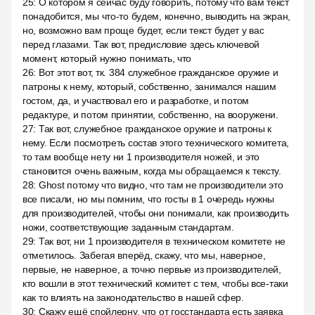
25
:
О котором я сейчас буду говорить, потому что вам текст
понадобится, мы что-то будем, конечно, выводить на экран,
но, возможно вам проще будет, если текст будет у вас
перед глазами. Так вот, предисловие здесь ключевой
момент, который нужно понимать, что
26
:
Вот этот вот, тк. 384 служебное гражданское оружие и
патроны к нему, который, собственно, занимался нашим
гостом, да, и участвовал его и разработке, и потом
редактуре, и потом принятии, собственно, на вооружени.
27
:
Так вот, служебное гражданское оружие и патроны к
нему. Если посмотреть состав этого технического комитета,
то там вообще нету ни 1 производителя ножей, и это
становится очень важным, когда мы обращаемся к тексту.
28
:
Ghost потому что видно, что там не производители это
все писали, но мы помним, что госты в 1 очередь нужны
для производителей, чтобы они понимали, как производить
ножи, соответствующие заданным стандартам.
29
:
Так вот, ни 1 производителя в техническом комитете не
отметилось. Забегая вперёд, скажу, что мы, наверное,
первые, не наверное, а точно первые из производителей,
кто вошли в этот технический комитет с тем, чтобы все-таки
как то влиять на законодательство в нашей сфер.
30
:
Скажу ещё спойлерну, что от госстандарта есть заявка