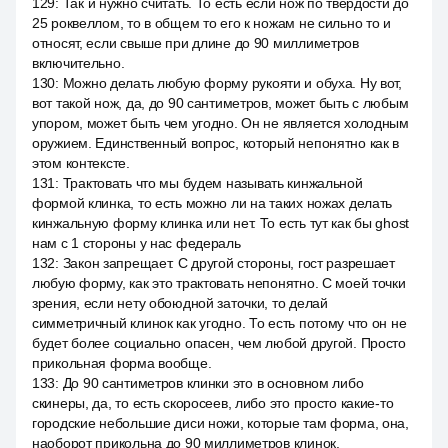
129
:
Так и нужно считать. То есть если нож по твёрдости до
25 роквеллом, то в общем то его к ножам не сильно то и
относят, если свыше при длине до 90 миллиметров
включительно.
130
:
Можно делать любую форму рукояти и обуха. Ну вот,
вот такой нож, да, до 90 сантиметров, может быть с любым
упором, может быть чем угодно. Он не является холодным
оружием. Единственный вопрос, который непонятно как в
этом контексте.
131
:
Трактовать что мы будем называть кинжальной
формой клинка, то есть можно ли на таких ножах делать
кинжальную форму клинка или нет. То есть тут как бы ghost
нам с 1 стороны у нас федераль
132
:
Закон запрещает. С другой стороны, гост разрешает
любую форму, как это трактовать непонятно. С моей точки
зрения, если нету обоюдной заточки, то делай
симметричный клинок как угодно. То есть потому что он не
будет более социально опасен, чем любой другой. Просто
прикольная форма вообще.
133
:
До 90 сантиметров клинки это в основном либо
скинеры, да, то есть скоросеев, либо это просто какие-то
городские небольшие диси ножи, которые там форма, она,
наоборот прикольна до 90 миллиметров клинок.