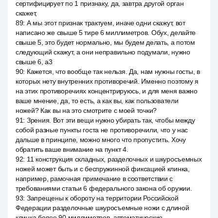
сертифицирует по 1 признаку, да, завтра другой орган
скажет,
89
:
А мы этот признак трактуем, иначе одни скажут, вот
написано же свыше 5 тире 6 миллиметров. Обух, делайте
свыше 5, это будет нормально, мы будем делать, а потом
следующий скажут, а они неправильно подумали, нужно
свыше 6, a3
90
:
Кажется, что вообще так нельзя. Да, нам нужны госты, в
которых нету внутренних противоречий. Именно поэтому я
на этих противоречиях концентрируюсь, и для меня важно
ваше мнение, да, то есть, а как вы, как пользователи
ножей? Как вы на это смотрите с моей точки?
91
:
Зрения. Вот эти вещи нужно убирать так, чтобы между
собой разные пункты госта не противоречили, что у нас
дальше в принципе, можно много что пропустить. Хочу
обратить ваше внимание на пункт 4.
92
:
11 конструкция складных, разделочных и шкуросъемных
ножей может быть и с беспружинной фиксацией клинка,
например, рамочная примечание в соответствии с
требованиями статьи 6 федерального закона об оружии.
93
:
Запрещены к обороту на территории Российской
Федерации разделочные шкуросъемные ножи с длиной
клинка более 90 миллиметров, автоматические,