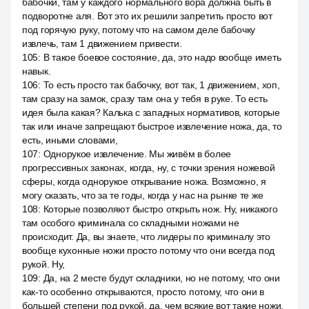
бабочки, там у каждого нормального вора должна быть в
подворотне аля. Вот это их решили запретить просто вот
под горячую руку, потому что на самом деле бабочку
извлечь, там 1 движением привести.
105
:
В такое боевое состояние, да, это надо вообще иметь
навык.
106
:
То есть просто так бабочку, вот так, 1 движением, хоп,
там сразу на замок, сразу там она у тебя в руке. То есть
идея была какая? Калька с западных нормативов, которые
так или иначе запрещают быстрое извлечение ножа, да, то
есть, иными словами,
107
:
Однорукое извлечение. Мы живём в более
прогрессивных законах, когда, ну, с точки зрения ножевой
сферы, когда однорукое открывание ножа. Возможно, я
могу сказать, что за те годы, когда у нас на рынке те же
108
:
Которые позволяют быстро открыть нож. Ну, никакого
там особого криминала со складными ножами не
происходит. Да, вы знаете, что лидеры по криминалу это
вообще кухонные ножи просто потому что они всегда под
рукой. Ну,
109
:
Да, на 2 месте будут складники, но не потому, что они
как-то особенно открываются, просто потому, что они в
большей степени под рукой, да, чем всякие вот такие ножи,