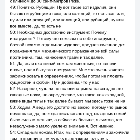
с клинком до 30 сантиметров Реже.
49
:
Понятно. Рубящий. Ну вот такие вот изделия, они
бывают и рубящими тоже, или колющий, то есть все, или,
ну или или режущий, или колющий, или рубящий, ну или
все вместе, да, то есть не
50
:
Необходимо достаточно инструмент. Почему
инструмент? Потому что нож сам по себе инструмент,
боевой нож это отдельное изделие, предназначенное для
поражения там механического поражения живой силы
противника, там, нанесения травм и так далее.
51
:
Да, если охотничий нож там животным, но так или
иначе, нож в быту это инструмент. Мне это очень хочется
зафиксировать в определениях, чтобы потом не плодить
сущностей и фобий. Ну и добавим, что у нас
52
:
Наверное, чуть ли не половина рынка на сегодня это
складные ножи, но определение, что такое нож складной,
какие виды типы и так далее бывают, мы здесь тоже не на
53
:
Ходим. А ведь это достаточно важно, потому что рынок
поменялся, да, но когда писался этот год, складных ножей
было сильно меньше, а сейчас их больше, я считаю, что
незаслуженно мало уделено внимания. Вот именно.
54
:
Складным ножам. Итак, мы с определениями закончили
там, в принципе, ну, чуть чуть редакции, чуть чуть