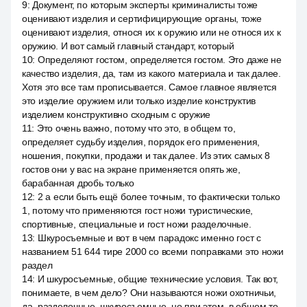
9
:
Документ, по которым эксперты криминалисты тоже
оценивают изделия и сертифицирующие органы, тоже
оценивают изделия, относя их к оружию или не относя их к
оружию. И вот самый главный стандарт, который
10
:
Определяют гостом, определяется гостом. Это даже не
качество изделия, да, там из какого материала и так далее.
Хотя это все там прописывается. Самое главное является
это изделие оружием или только изделие конструктив
изделием конструктивно сходным с оружие
11
:
Это очень важно, потому что это, в общем то,
определяет судьбу изделия, порядок его применения,
ношения, покупки, продажи и так далее. Из этих самых 8
гостов они у вас на экране применяется опять же,
барабанная дробь только
12
:
2 а если быть ещё более точным, то фактически только
1, потому что применяются гост ножи туристические,
спортивные, специальные и гост ножи разделочные.
13
:
Шкуросъемные и вот в чем парадокс именно гост с
названием 51 644 тире 2000 со всеми поправками это ножи
раздел
14
:
И шкуросъемные, общие технические условия. Так вот,
понимаете, в чем дело? Они называются ножи охотничьи,
да, разделочные, шкуросъемные, но при этом, в общем то,