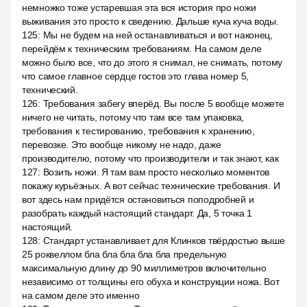
немножко тоже устаревшая эта вся история про ножи
выживания это просто к сведению. Дальше куча куча воды.
125
:
Мы не будем на ней останавливаться и вот наконец,
перейдём к техническим требованиям. На самом деле
можно было все, что до этого я снимал, не снимать, потому
что самое главное сердце гостов это глава номер 5,
технический.
126
:
Требования забегу вперёд. Вы после 5 вообще можете
ничего не читать, потому что там все там упаковка,
требования к тестированию, требования к хранению,
перевозке. Это вообще никому не надо, даже
производителю, потому что производители и так знают, как
127
:
Возить ножи. Я там вам просто несколько моментов
покажу курьёзных. А вот сейчас технические требования. И
вот здесь нам придётся остановиться поподробней и
разобрать каждый настоящий стандарт. Да, 5 точка 1
настоящий.
128
:
Стандарт устанавливает для Клинков твёрдостью выше
25 роквеллом бла бла бла бла бла предельную
максимальную длину до 90 миллиметров включительно
независимо от толщины его обуха и конструкции ножа. Вот
на самом деле это именно