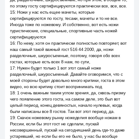
по этому госту сертифицируются практически все, все, все.
15
:
Ножи у нас есть ещее мачеты, которые
сертифицируются по госту, тесаки, мачеты и то не все.
Иногда тоже по ножевому. И собственно, вот есть ножи
туристические, специальные, спортивные часть ножей
сертифицируются
16
:
По нему, хотя он практически полностью повторяет, вот
наш самый такой важный гост 516 44 2000, да, ножи
разделочные, шкуросъемные, поэтому, говоря обо всех
гостах, которые есть всех 8 нам, по сути,
17
:
Нужен будет только 1 вот этот самый ноже
разделочный, шкуросъемный. Давайте оговоримся, что с
моей стороны будет довольно много критики, госта в этом
видео, но всю критику стоит воспринимать под
18
:
1 очень важным таким углом зрения, да, сквозь призму
чего появление этого госта, на самом деле, это был вот
целый период, конец девяностых, начало нулевых, когда
были написаны все 8 гостов. Так вот этот период, да.
19
:
Скачок ножевому рынку ножеделия вообще ножам в
России, если бы этот гост не сделали, пускай
несовершенный, пускай на сегодняшний день где-то даже
устаревший, но если бы его не было, у нас бы вообще