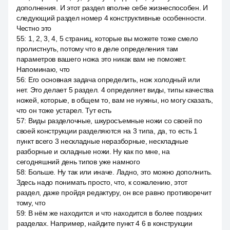
дополнения. И этот раздел вполне себе жизнеспособен. И
следующий раздел номер 4 конструктивные особенности.
Честно это
55
:
1, 2, 3, 4, 5 страниц, которые вы можете тоже смело
пролистнуть, потому что в деле определения там
параметров вашего ножа это никак вам не поможет.
Напоминаю, что
56
:
Его основная задача определить, нож холодный или
нет. Это делает 5 раздел. 4 определяет виды, типы качества
ножей, которые, в общем то, вам не нужны, но могу сказать,
что он тоже устарел. Тут есть
57
:
Виды разделочные, шкуросъемные ножи со своей по
своей конструкции разделяются на 3 типа, да, то есть 1
пункт всего 3 нескладные неразборные, нескладные
разборные и складные ножи. Ну как по мне, на
сегодняшний день типов уже намного
58
:
Больше. Ну так или иначе. Ладно, это можно дополнить.
Здесь надо понимать просто, что, к сожалению, этот
раздел, даже пройдя редактуру, он все равно противоречит
тому, что
59
:
В нём же находится и что находится в более поздних
разделах. Например, найдите пункт 4 6 в конструкции