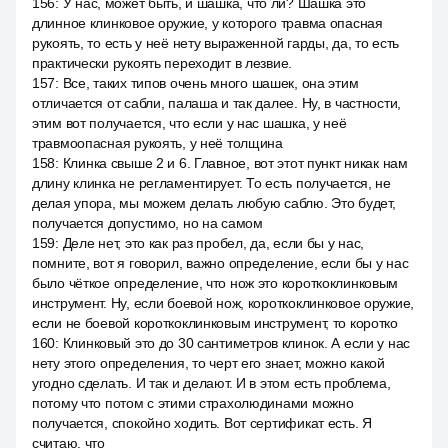
156
:
У нас, может быть, и шашка, что ли? Шашка это
длинное клинковое оружие, у которого травма опасная
рукоять, то есть у неё нету выраженной гарды, да, то есть
практически рукоять переходит в лезвие.
157
:
Все, таких типов очень много шашек, она этим
отличается от сабли, палаша и так далее. Ну, в частности,
этим вот получается, что если у нас шашка, у неё
травмоопасная рукоять, у неё толщина
158
:
Клинка свыше 2 и 6. Главное, вот этот пункт никак нам
длину клинка не регламентирует. То есть получается, не
делая упора, мы можем делать любую саблю. Это будет,
получается допустимо, но на самом
159
:
Деле нет, это как раз пробел, да, если бы у нас,
помните, вот я говорил, важно определение, если бы у нас
было чёткое определение, что нож это короткоклинковым
инструмент. Ну, если боевой нож, короткоклинковое оружие,
если не боевой короткоклинковым инструмент, то коротко
160
:
Клинковый это до 30 сантиметров клинок. А если у нас
нету этого определения, то черт его знает, можно какой
угодно сделать. И так и делают. И в этом есть проблема,
потому что потом с этими страхолюдинами можно
получается, спокойно ходить. Вот сертификат есть. Я
считаю, что