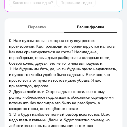
Какая основная идея?
Перескажи видео
Пересказ
Расшифровка
0
:
Нам нужны госты, в которых нету внутренних
противоречий. Как производители ориентируются на госты.
Как вам ориентироваться на госты? Нескладные,
неразборные, нескладные разборные и складные ножи,
боевой конец, друзья, это не то, о чем вы подумали.
1
:
Не будешь им бить, да, но ты будешь где-то надавливать,
и нужно вот чтобы удобно было надавить. Я считаю, что
просто вот этот пункт из гостов нужно убрать. Я вас
приветствую, дорогие.
2
:
Друзья любители Острова долго готовился к этому
ролику и обложился подсказками, обложился сценариями,
потому что без поллитра это было не разобрать, а
конкретно госты, посвящённые ножам.
3
:
Это будет наиболее полный разбор всех гостов. Всех
надо взять в кавычки. Дальше будет понятно почему, но
действительно полная информация о том, как