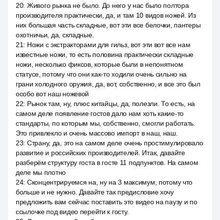
20
:
Живого рынка не было. До него у нас было полтора
производителя практически, да, и там 10 видов ножей. Из
них большая часть складные, вот эти все белочки, пантеры
охотничьи, да, складные.
21
:
Ножи с экстракторами для гильз, вот эти вот все нам
известные ножи, то есть половина практически складные
ножи, несколько фиксов, которые были в непонятном
статусе, потому что они как-то ходили очень сильно на
грани холодного оружия, да, вот, собственно, и все это был
особо вот наш ножевой
22
:
Рынок там, ну, плюс китайцы, да, полезли. То есть, на
самом деле появление гостов дало нам хоть какие-то
стандарты, по которым мы, собственно, смогли работать.
Это привлекло и очень массово импорт в наш, наш.
23
:
Страну, да, это на самом деле очень простимулировало
развитие и российских производителей. Итак, давайте
разберём структуру госта в госте 11 подпунктов. На самом
деле мы плотно
24
:
Сконцентрируемся на, ну на 3 максимум, потому что
больше и не нужно. Давайте так предисловие хочу
предложить вам сейчас поставить это видео на паузу и по
ссылочке под видео перейти к госту.