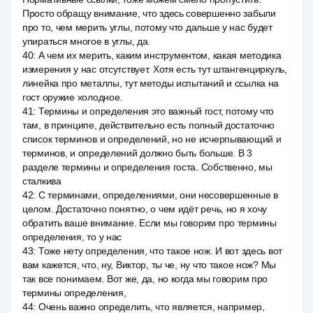
Просто обращу внимание, что здесь совершенно забыли
про то, чем мерить углы, потому что дальше у нас будет
упираться многое в углы, да.
40
:
А чем их мерить, каким инструментом, какая методика
измерения у нас отсутствует. Хотя есть тут штангенциркуль,
линейка про металлы, тут методы испытаний и ссылка на
гост оружие холодное.
41
:
Термины и определения это важный гост, потому что
там, в принципе, действительно есть полный достаточно
список терминов и определений, но не исчерпывающий и
терминов, и определений должно быть больше. В 3
разделе термины и определения госта. Собственно, мы
сталкива
42
:
С терминами, определениями, они несовершенные в
целом. Достаточно понятно, о чем идёт речь, но я хочу
обратить ваше внимание. Если мы говорим про термины
определения, то у нас
43
:
Тоже нету определения, что такое нож. И вот здесь вот
вам кажется, что, ну, Виктор, ты че, ну что такое нож? Мы
так все понимаем. Вот же, да, но когда мы говорим про
термины определения,
44
:
Очень важно определить, что является, например,