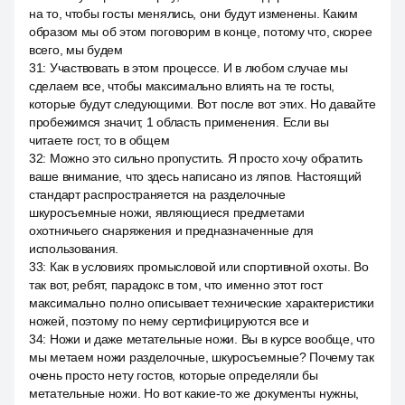
на то, чтобы госты менялись, они будут изменены. Каким
образом мы об этом поговорим в конце, потому что, скорее
всего, мы будем
31
:
Участвовать в этом процессе. И в любом случае мы
сделаем все, чтобы максимально влиять на те госты,
которые будут следующими. Вот после вот этих. Но давайте
пробежимся значит, 1 область применения. Если вы
читаете гост, то в общем
32
:
Можно это сильно пропустить. Я просто хочу обратить
ваше внимание, что здесь написано из ляпов. Настоящий
стандарт распространяется на разделочные
шкуросъемные ножи, являющиеся предметами
охотничьего снаряжения и предназначенные для
использования.
33
:
Как в условиях промысловой или спортивной охоты. Во
так вот, ребят, парадокс в том, что именно этот гост
максимально полно описывает технические характеристики
ножей, поэтому по нему сертифицируются все и
34
:
Ножи и даже метательные ножи. Вы в курсе вообще, что
мы метаем ножи разделочные, шкуросъемные? Почему так
очень просто нету гостов, которые определяли бы
метательные ножи. Но вот какие-то же документы нужны,