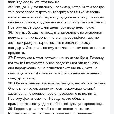
чтобы доказать, что этот нож не
35
:
Уже, да. Ну вот ппснику, например, который там вас где-
то в лесополосе встретил и говорит, а вот ты че метаешь
метательные ножи? Они, по сути, даже не ножи, потому что
они не заточены, но доказывать это ппснику бессмысленно.
Поэтому на сегодняшний день производителю прихо
36
:
Точить образцы, отправлять заточенные на экспертизу,
получать на них корочки, что это, ну, сертификат, да, что
это, ножи раздел шкуросъемные и отвечают этому
стандарту. Они реально ему отвечают, потом незаточенные
продавать.
37
:
Потому что метать заточенные ножи это бред. Поэтому
вот так вот получается, у нас вроде как вот эти все ножи,
они парадоксально, но являются охотничьими, хотя на
самом деле нет. И 2 момент все требования настоящего
стандарта, явля,
38
:
Обязательными. Дальше мы увидим, что абсолютно нет.
Очень многие, как минимум носят рекомендательный
характер, а некоторые просто невозможно выполнить.
Поэтому фактически нет. Ну ладно, это область
применения, она тут должна быть её чуть чуть просто под
39
:
Корректировать, чтобы соответствовало жизни.
Нормативные ссылки, тоже можем смело пропустить.