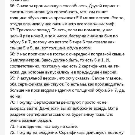
66
:
Снизили проникающую способность. Другой вариант
снизить проникающую способность, что нам пишет
толщина обуха клинка превышает 5 6 миллиметров. Это то,
откуда возникло у нас очень много всевозможных миф.
67
:
Трактовок легенд. То есть, если вы помните, у нас
целый ряд ножей, в том числе бастарда сначала был по
обуху 5 и 7, потому что вот это 5 тире 6 трактовали как
свыше 5 и 5, да, вот толщина обуха потом
68
:
У нас прописали в гостах с очередной поправкой свыше
6 миллиметров. Здесь должно быть, то есть 6 и 1. И,
соответственно, поэтому у нас есть 2 сертификата на эти
ножи, да, которые выпускались и в предыдущей версии.
69
:
И актуальной версии, что хочу сказать. Самое главное,
оба сертификата действуют. То есть мы, как производитель
больше не производим изделия с толщиной обуха 5 и 7, да,
но на
70
:
Покупку. Сертификаты действуют, просто их не
выбрасывайте. Даже если вы их выбросите всегда. Вот в
разделе сертификаты ссылочка будет внизу тоже. Это
очень важный раздел.
71
:
На владение, поэтому на сайте.
72
:
Покупку на владение. Сертификаты действуют, поэтому