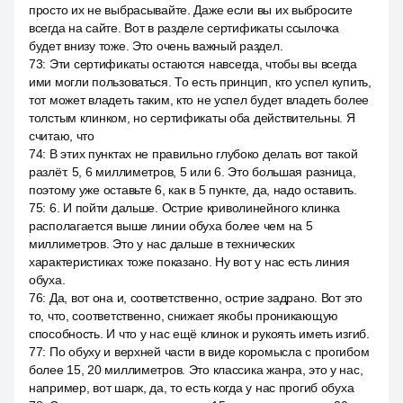
просто их не выбрасывайте. Даже если вы их выбросите
всегда на сайте. Вот в разделе сертификаты ссылочка
будет внизу тоже. Это очень важный раздел.
73
:
Эти сертификаты остаются навсегда, чтобы вы всегда
ими могли пользоваться. То есть принцип, кто успел купить,
тот может владеть таким, кто не успел будет владеть более
толстым клинком, но сертификаты оба действительны. Я
считаю, что
74
:
В этих пунктах не правильно глубоко делать вот такой
разлёт. 5, 6 миллиметров, 5 или 6. Это большая разница,
поэтому уже оставьте 6, как в 5 пункте, да, надо оставить.
75
:
6. И пойти дальше. Острие криволинейного клинка
располагается выше линии обуха более чем на 5
миллиметров. Это у нас дальше в технических
характеристиках тоже показано. Ну вот у нас есть линия
обуха.
76
:
Да, вот она и, соответственно, острие задрано. Вот это
то, что, соответственно, снижает якобы проникающую
способность. И что у нас ещё клинок и рукоять иметь изгиб.
77
:
По обуху и верхней части в виде коромысла с прогибом
более 15, 20 миллиметров. Это классика жанра, это у нас,
например, вот шарк, да, то есть когда у нас прогиб обуха