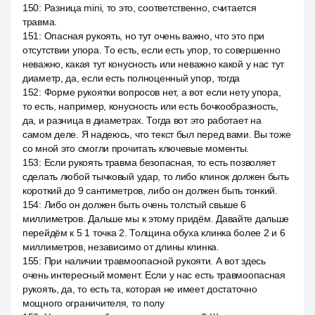
150
:
Разница mini, то это, соответственно, считается
травма.
151
:
Опасная рукоять, но тут очень важно, что это при
отсутствии упора. То есть, если есть упор, то совершенно
неважно, какая тут конусность или неважно какой у нас тут
диаметр, да, если есть полноценный упор, тогда
152
:
Форме рукоятки вопросов нет, а вот если нету упора,
то есть, например, конусность или есть бочкообразность,
да, и разница в диаметрах. Тогда вот это работает на
самом деле. Я надеюсь, что текст был перед вами. Вы тоже
со мной это смогли прочитать ключевые моменты.
153
:
Если рукоять травма безопасная, то есть позволяет
сделать любой тычковый удар, то либо клинок должен быть
короткий до 9 сантиметров, либо он должен быть тонкий.
154
:
Либо он должен быть очень толстый свыше 6
миллиметров. Дальше мы к этому придём. Давайте дальше
перейдём к 5 1 точка 2. Толщина обуха клинка более 2 и 6
миллиметров, независимо от длины клинка.
155
:
При наличии травмоопасной рукояти. А вот здесь
очень интересный момент. Если у нас есть травмоопасная
рукоять, да, то есть та, которая не имеет достаточно
мощного ограничителя, то полу