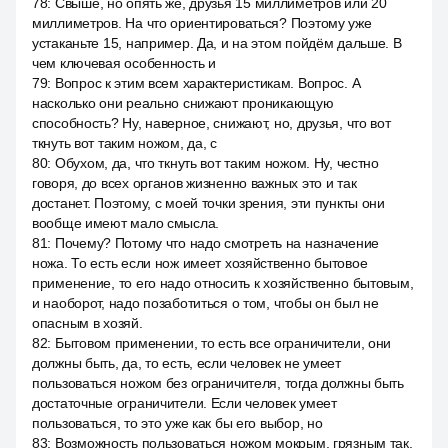
78
:
Свыше, но опять же, друзья 15 миллиметров или 20
миллиметров. На что ориентироваться? Поэтому уже
устаканьте 15, например. Да, и на этом пойдём дальше. В
чем ключевая особенность и
79
:
Вопрос к этим всем характеристикам. Вопрос. А
насколько они реально снижают проникающую
способность? Ну, наверное, снижают, но, друзья, что вот
ткнуть вот таким ножом, да, с
80
:
Обухом, да, что ткнуть вот таким ножом. Ну, честно
говоря, до всех органов жизненно важных это и так
достанет. Поэтому, с моей точки зрения, эти пункты они
вообще имеют мало смысла.
81
:
Почему? Потому что надо смотреть на назначение
ножа. То есть если нож имеет хозяйственно бытовое
применение, то его надо относить к хозяйственно бытовым,
и наоборот, надо позаботиться о том, чтобы он был не
опасным в хозяй.
82
:
Бытовом применении, то есть все ограничители, они
должны быть, да, то есть, если человек не умеет
пользоваться ножом без ограничителя, тогда должны быть
достаточные ограничители. Если человек умеет
пользоваться, то это уже как бы его выбор, но
83
:
Возможность пользоваться ножом мокрым, грязным так,