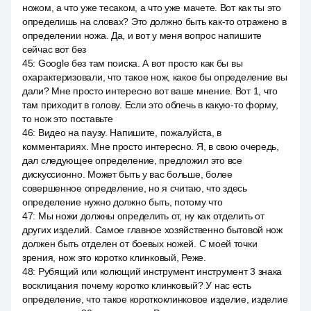
ножом, а что уже тесаком, а что уже мачете. Вот как ты это
определишь на словах? Это должно быть как-то отражено в
определении ножа. Да, и вот у меня вопрос напишите
сейчас вот без
45
:
Google без там поиска. А вот просто как бы вы
охарактеризовали, что такое нож, какое бы определение вы
дали? Мне просто интересно вот ваше мнение. Вот 1, что
там приходит в голову. Если это облечь в какую-то форму,
то нож это поставьте
46
:
Видео на паузу. Напишите, пожалуйста, в
комментариях. Мне просто интересно. Я, в свою очередь,
дал следующее определение, предложил это все
дискуссионно. Может быть у вас больше, более
совершенное определение, но я считаю, что здесь
определение нужно должно быть, потому что
47
:
Мы ножи должны определить от, ну как отделить от
других изделий. Самое главное хозяйственно бытовой нож
должен быть отделен от боевых ножей. С моей точки
зрения, нож это коротко клинковый, Реже.
48
:
Рубящий или колющий инструмент инструмент 3 знака
восклицания почему коротко клинковый? У нас есть
определение, что такое короткоклинковое изделие, изделие