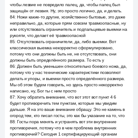
чтобы лезвие не повредило палец, да, чтобы палец был
защищён от лезвия. Ну, это просто логично, да, и делать.
84
:
Ножи какие-то другие, хозяйственно бытовые, это даже
неправильно, да, которые прям совсем травмоопасные, ну
или отсутствовать ограничитель и подпальцевые выемки на
рукояти, что делает её травмоопасной
85
:
Отсутствовать ограничители, да, либо выемки. Вот
классическая выемка некорректно сформулировано,
потому что они должны быть не, не отсутствовать, они
должны быть определённого размера. То есть у
86
:
Должен быть уменьшен относительно боевого ножа, да,
потому что у нас технические характеристики позволяют
делать и упоры, и выемки просто определённого размера.
Мы об этом будем говорить, но здесь просто некорректно
написано, ну, Бог ты с ним просто
87
:
Хочу обратить внимание, что вот этот вот пункт 4 6
будет противоречить тем пунктам, которые мы увидим
дальше. Я на это ваше внимание обращу. Это не камень в
огород тем, кто писал госты, это как бы указание на то, что
88
:
Госты пора менять и устранять вот эти внутренние
противоречия, потому что в чем проблема внутренних
противоречий? Сегодня 1 сертифицирующий органам