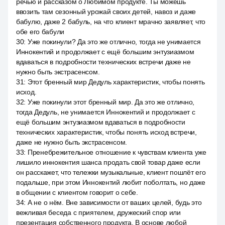
речью и рассказом о Любимом продукте. Ты можешь
ввозить там сезонный урожай своих детей, навоз и даже
бабулю, даже 2 бабуль, на что клиент мрачно заявляет, что
обе его бабули
30
:
Уже покинули? Да это же отлично, тогда не унимается
Иннокентий и продолжает с ещё большим энтузиазмом
вдаваться в подробности технических встречи даже не
нужно быть экстрасенсом.
31
:
Этот бренный мир Дедуль характеристик, чтобы понять
исход.
32
:
Уже покинули этот бренный мир. Да это же отлично,
тогда Дедуль, не унимается Иннокентий и продолжает с
ещё большим энтузиазмом вдаваться в подробности
технических характеристик, чтобы понять исход встречи,
даже не нужно быть экстрасенсом.
33
:
Пренебрежительное отношение к чувствам клиента уже
лишило иннокентия шанса продать свой товар даже если
он расскажет, что тележки музыкальные, клиент пошлёт его
подальше, при этом Иннокентий любит поболтать, но даже
в общении с клиентом говорит о себе.
34
:
А не о нём. Вне зависимости от ваших целей, будь это
вежливая беседа с приятелем, дружеский спор или
презентация собственного продукта. В основе любой