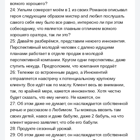
всякого хорошего?
24
:
Уильям сомерсет моём в 1 из своих Романов описывал
героя следующим образом мистер and любил послушать
самого себя ему было все равно, интересно ли при этом
собеседнику, что является главным отличием всякого
хорошего оратора, так ли это?
25
:
Давайте разберёмся, представим некоего иннокентия.
Перспективный молодой человек с далеко идущими
планами работает в отделе продаж в молодой
перспективной компании. Кругом одни перспективы, даже
ступить некуда. Предположим, что компания продаёт
26
:
Тележки со встроенным радио, а Иннокентий
отправляется навстречу к потенциальному крупному
клиенту. Все идёт как по маслу. Клиент весь во внимании,
так, по крайней мере, кажется иннокентию. Хотя честно
будет сказать, что ему ничего. Hе кажется, он
27
:
Об этом даже не думает, он наслаждается собственной
речью и рассказом о Любимом. Ты можешь ввозить там
своих детей, навоз и даже бабулю, даже 2 бабуль, на что
клиент мрачно заявляет, что обе его бабули.
28
:
Продукте сезонный урожай.
29
:
Об этом даже не думает, он наслаждается собственной