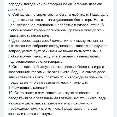
породах, погоде или биографии юрия Гагарина давайте
договори.
6
:
Сейчас мы не спринтеры, а бегуны любители. Наша цель
не длительная подготовка и дистанция без потерь. Наша
цель это полная готовность к пробежке в удовольствие. В
любой момент, будучи спринтером, оратор может долго и
тщательно готовить речь.
7
:
Для презентации своей компании или выступления на
ежемесячном собрании сотрудников он тщательно изучает
вопрос, репетирует речь нам же важно быть готовыми в
любой момент легко вступить в беседу с незнакомцем,
подготовленному легко говорить.
8
:
Он то знает о. А искусство спонтанных бесед как игра с
завязанными глазами. Но это ничего. Ведь на самом деле
здесь главное начать, поэтому то и необходимо помнить. О,
представьте, что вам завязали глаза и толкнули.
9
:
Чем вещать котиках?
10
:
Он то знает, о чем вещать, а искусство спонтанных
бесед как игра с завязанными глазами, но это ничего, ведь
на самом деле здесь главное начать, поэтому то и
необходимо помнить о котиках. Представьте, что вам
завязали глаза и толкнули.