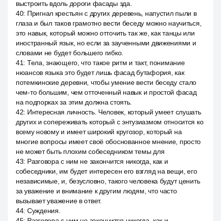
выстроить вдоль дороги фасады зда.
40
:
Пригнал крестьян с других деревень, напустил пыли в
глаза и был таков грамотно вести беседу можно научиться,
это навык, который можно отточить так же, как танцы или
иностранный язык, но если за заученными движениями и
словами не будет большего гибко.
41
:
Тела, знающего, что такое ритм и такт, понимание
нюансов языка это будет лишь фасад бутафория, как
потемкинские деревни, чтобы умение вести беседу стало
чем-то большим, чем отточенный навык и простой фасад
на подпорках за этим должна стоять.
42
:
Интересная личность. Человек, который умеет слушать
других и сопереживать который с энтузиазмом относится ко
всему новому и имеет широкий кругозор, который на
многие вопросы имеет своё обоснованное мнение, просто
не может быть плохим собеседником темы для
43
:
Разговора с ним не закончится никогда, как и
собеседники, им будет интересен его взгляд на вещи, его
независимые, и, безусловно, такого человека будут ценить
за уважение и внимание к другим людям, что часто
вызывает уважение в ответ.
44
:
Суждения.
45
:
Разговора с ним не закончится никогда, как и