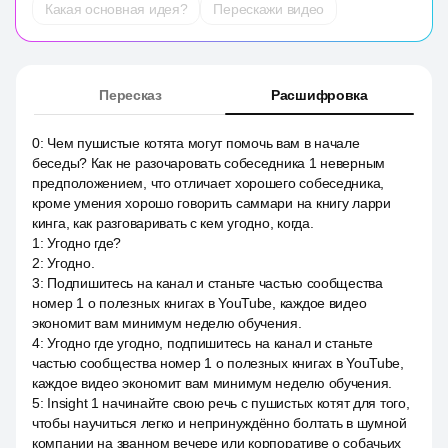
Какая основная идея?
Перескажи видео
Пересказ
Расшифровка
0
:
Чем пушистые котята могут помочь вам в начале
беседы? Как не разочаровать собеседника 1 неверным
предположением, что отличает хорошего собеседника,
кроме умения хорошо говорить саммари на книгу ларри
кинга, как разговаривать с кем угодно, когда.
1
:
Угодно где?
2
:
Угодно.
3
:
Подпишитесь на канал и станьте частью сообщества
номер 1 о полезных книгах в YouTube, каждое видео
экономит вам минимум неделю обучения.
4
:
Угодно где угодно, подпишитесь на канал и станьте
частью сообщества номер 1 о полезных книгах в YouTube,
каждое видео экономит вам минимум неделю обучения.
5
:
Insight 1 начинайте свою речь с пушистых котят для того,
чтобы научиться легко и непринуждённо болтать в шумной
компании на званном вечере или корпоративе о собачьих