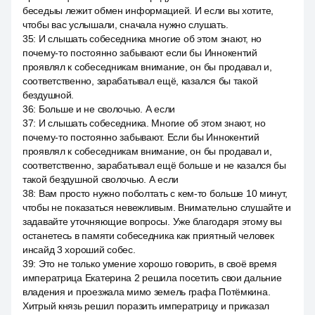
беседыы лежит обмен информацией. И если вы хотите,
чтобы вас услышали, сначала нужно слушать.
35
:
И слышать собеседника многие об этом знают, но
почему-то постоянно забывают если бы Иннокентий
проявлял к собеседникам внимание, он бы продавал и,
соответственно, зарабатывал ещё, казался бы такой
бездушной.
36
:
Больше и не сволочью. А если
37
:
И слышать собеседника. Многие об этом знают, но
почему-то постоянно забывают. Если бы Иннокентий
проявлял к собеседникам внимание, он бы продавал и,
соответственно, зарабатывал ещё больше и не казался бы
такой бездушной сволочью. А если
38
:
Вам просто нужно поболтать с кем-то больше 10 минут,
чтобы не показаться невежливым. Внимательно слушайте и
задавайте уточняющие вопросы. Уже благодаря этому вы
останетесь в памяти собеседника как приятный человек
инсайд 3 хороший собес.
39
:
Это не только умение хорошо говорить, в своё время
императрица Екатерина 2 решила посетить свои дальние
владения и проезжала мимо земель графа Потёмкина.
Хитрый князь решил поразить императрицу и приказал