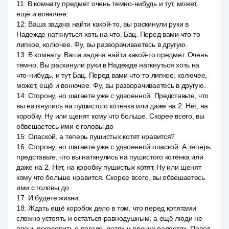
11
:
В комнату предмет очень темно-нибудь и тут, может,
ещё и вонючее.
12
:
Ваша задача найти какой-то, вы раскинули руки в
Надежде наткнуться хоть на что. Бац. Перед вами что-то
липкое, колючее. Фу, вы разворачиваетесь в другую.
13
:
В комнату. Ваша задача найти какой-то предмет. Очень
темно. Вы раскинули руки в Надежде наткнуться хоть на
что-нибудь, и тут Бац. Перед вами что-то липкое, колючее,
может, ещё и вонючее. Фу, вы разворачиваетесь в другую.
14
:
Сторону, но шагаете уже с удвоенной. Представьте, что
вы наткнулись на пушистого котёнка или даже на 2. Нет, на
коробку. Ну или щенят кому что больше. Скорее всего, вы
обвешаетесь ими с головы до
15
:
Опаской, а теперь пушистых котят нравится?
16
:
Сторону, но шагаете уже с удвоенной опаской. А теперь
представьте, что вы наткнулись на пушистого котёнка или
даже на 2. Нет, на коробку пушистых котят. Ну или щенят
кому что больше нравится. Скорее всего, вы обвешаетесь
ими с головы до
17
:
И будете жизни.
18
:
Ждать ещё коробок дело в том, что перед котятами
сложно устоять и остаться равнодушным, а ещё люди не
прочь поговорить о погоде, детях и прочих радостях. Повод,