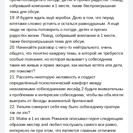
собравший компанию в 1 месте, также беспроигрышная
тема для обсуж.
19
:
И будете ждать ещё коробок. Дело в том, что перед
котятами сложно устоять и остаться равнодушным. А ещё
люди не прочь поговорить о погоде, детях и прочих
радостях жизни. Повод, собравший компанию в 1 месте,
также беспроигрышная тема для обсуж.
20
:
Начинайте разговор с чего-то нейтрального, очень
общего, что понятно каждому темы, в которой не требуются
особые познания, но которая вызывает у собеседника
такие же живые и яркие эмоции, как милые котята или дети,
это поможет?
21
:
Рассеять некоторую неловкость и создаст
определённый психологический комфорт между
незнакомыми собеседниками инсайд 2 будьте внимательны
к проблемам и интересам собеседника, чтобы вы оба могли
выиграть от беседы знаменитый британский
22
:
Уильям сомерсет себя ему было собеседнику оратора
так ли это?
23
:
Моём в 1 из своих Романов описывал героя следующим
образом мистер and любил послушать самого все равно,
интересно ли при этом, что является главным отличием