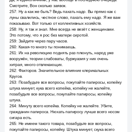
Смотрите, Вон сколько заявок.
257
:
Ну а как же быть? Ведь пахать надо. Вы прямо как с
луны свалились, честное слово, пахать ему надо. Я же вам
показываю. Вот только от коллективных хозяйств.
258
:
Ну, я так и знал. Мне всегда не везёт с женщинами.
Это потому, что я рос без матери сиротой.
259
:
Зайдите через пару часов.
260
:
Какая-то много ты понимаешь.
261
:
Их на революцию поднять раз плюнуть, народ уже
вооружён, теории слабоваты, буржуазия у них очень
хитрая, много отвлекающих.
262
:
Факторов. Значительное влияние клерикальных
Кругов.
263
:
Позабудьте все вопросы, покупайте папиросы, копейку
штука минует, кука всего копейка, копейку не жалейте,
позабудьте все вопросы, покупайте папиросы, копейку
штука.
264
:
Минуту всего копейка. Копейку не жалейте. Убите,
гражданин папироса. Нюхать папиросу лучше всего носом
сигара есть.
265
:
Не имеем такого товара, позабудьте все вопросы,
покупайте папиросы, копейку. Штука минует, скука всего