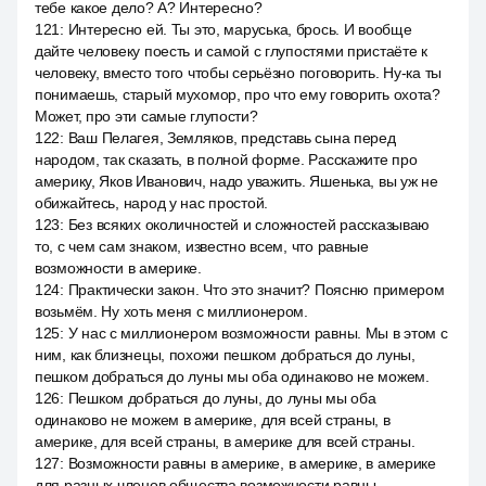
тебе какое дело? А? Интересно?
121
:
Интересно ей. Ты это, маруська, брось. И вообще
дайте человеку поесть и самой с глупостями пристаёте к
человеку, вместо того чтобы серьёзно поговорить. Ну-ка ты
понимаешь, старый мухомор, про что ему говорить охота?
Может, про эти самые глупости?
122
:
Ваш Пелагея, Земляков, представь сына перед
народом, так сказать, в полной форме. Расскажите про
америку, Яков Иванович, надо уважить. Яшенька, вы уж не
обижайтесь, народ у нас простой.
123
:
Без всяких околичностей и сложностей рассказываю
то, с чем сам знаком, известно всем, что равные
возможности в америке.
124
:
Практически закон. Что это значит? Поясню примером
возьмём. Ну хоть меня с миллионером.
125
:
У нас с миллионером возможности равны. Мы в этом с
ним, как близнецы, похожи пешком добраться до луны,
пешком добраться до луны мы оба одинаково не можем.
126
:
Пешком добраться до луны, до луны мы оба
одинаково не можем в америке, для всей страны, в
америке, для всей страны, в америке для всей страны.
127
:
Возможности равны в америке, в америке, в америке
для разных членов общества возможности равны.