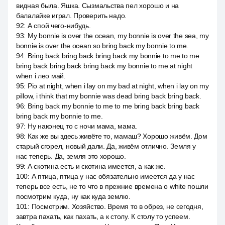
видная была. Яшка. Сызмальства пел хорошо и на
балалайке играл. Проверить надо.
92
:
А спой чего-нибудь.
93
:
My bonnie is over the ocean, my bonnie is over the sea, my
bonnie is over the ocean so bring back my bonnie to me.
94
:
Bring back bring back bring back my bonnie to me to me
bring back bring back bring back my bonnie to me at night
when i лео май.
95
:
Pio at night, when i lay on my bad at night, when i lay on my
pillow, i think that my bonnie was dead bring back bring back.
96
:
Bring back my bonnie to me to me bring back bring back
bring back my bonnie to me.
97
:
Ну наконец то с ночи мама, мама.
98
:
Как же вы здесь живёте то, мамаш? Хорошо живём. Дом
старый сгорел, новый дали. Да, живём отлично. Земля у
нас теперь. Да, земля это хорошо.
99
:
А скотина есть и скотина имеется, а как же.
100
:
А птица, птица у нас обязательно имеется да у нас
теперь все есть, не то что в прежние времена о white пошли
посмотрим куда, ну как куда землю.
101
:
Посмотрим. Хозяйство. Время то в обрез, не сегодня,
завтра пахать, как пахать, а к столу. К столу то успеем.