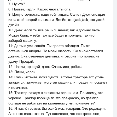
7
:
Ну что?
8
:
Привет, чарли. Какого черта ты опа.
9
:
Целую вечность, надо тебя ждать. Салют. Джек опоздал
из за этой старой колымаги. Джейн, это jack jack, это джейн
джейн.
10
:
Джек, если ты все решил, значит, так и должно быть.
Может быть, у тебя там все будет в порядке, так что
забирай машину.
11
:
Да ты с ума сошёл. Ты просто обалдел. Ты же
останешься нищим. По моей милости. Со мной остаётся
джейн. Она отличная девчонка и говорит, что приносит
удачу. Прощай.
12
:
Чарли, прощай, джек. Счастливо, ребята.
13
:
Пиши, чарли.
14
:
Сами читайте, пожалуйста, в топке трактора тот уголь
загорится, загугукает могучая машина, и поедет, и поскачет,
и помчится.
15
:
Трактор пахаря к сияющим вершинам. По моему, это
хорошо. Трактор вообще то это прекрасно, но трактор
больше не работает на каменном угле, понимаете?
16
:
Я насчёт земли. Вы ошиблись, товарищ. Это редакция.
А вот это ваша газета. Тут написано, что все крестьяне,