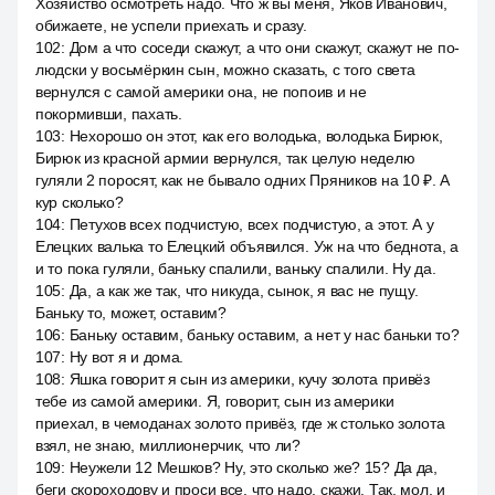
Хозяйство осмотреть надо. Что ж вы меня, Яков Иванович,
обижаете, не успели приехать и сразу.
102
:
Дом а что соседи скажут, а что они скажут, скажут не по-
людски у восьмёркин сын, можно сказать, с того света
вернулся с самой америки она, не попоив и не
покормивши, пахать.
103
:
Нехорошо он этот, как его володька, володька Бирюк,
Бирюк из красной армии вернулся, так целую неделю
гуляли 2 поросят, как не бывало одних Пряников на 10 ₽. А
кур сколько?
104
:
Петухов всех подчистую, всех подчистую, а этот. А у
Елецких валька то Елецкий объявился. Уж на что беднота, а
и то пока гуляли, баньку спалили, ваньку спалили. Ну да.
105
:
Да, а как же так, что никуда, сынок, я вас не пущу.
Баньку то, может, оставим?
106
:
Баньку оставим, баньку оставим, а нет у нас баньки то?
107
:
Ну вот я и дома.
108
:
Яшка говорит я сын из америки, кучу золота привёз
тебе из самой америки. Я, говорит, сын из америки
приехал, в чемоданах золото привёз, где ж столько золота
взял, не знаю, миллионерчик, что ли?
109
:
Неужели 12 Мешков? Ну, это сколько же? 15? Да да,
беги скороходову и проси все, что надо, скажи. Так, мол, и