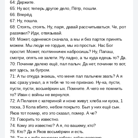
64
:
Держите.
65
:
Ну вот, теперь другое дело, Пётр, пошли.
66
:
Вперёд.
67
:
Ну, пошла.
68
:
Стоять, стоять. Ну, паря, давай рассчитываться. Че, рот
раззявил? Иди, отвязывай.
69
:
Может, оденемся сначала, а мы и без парток принять
можем. Мы люди не гордые, мы из простых. Нас Бог
простит. Может, полтинничек набросишь? Ну, Папаш,
смотри, опять не залети. Ну ладно, а ты куда едешь то? Да.
70
:
Починки далеко ещё, пал палыч. Да нет, починки то вот,
вот здесь, за бугром.
71
:
А ты откуда знаешь, что меня пал палычем звать? А я
вас сразу узнал, а я тебя че то не признаю. Ну-ка, пусти,
пусти, пусти, восьмёркин ых. Помните. А чего не помнить
то? Иван с войны не вернулся.
72
:
А Пелагея с катериной и ноне живут, хлеба ни куска, 1
тоска, 3 Кола вбито, небом покрыто. Был у них ещё сын.
Яков тот помер, кто это сказал, помер. А че?
73
:
Говорить то известно.
74
:
Кому это известно? А я, по вашему, кто?
75
:
Кто? Да я Яков восьмёркин и есть.
76
:
Так я к тебе вечером забегу, зайду попозже.