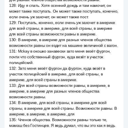
128
:
Иду я спать. Хотя осенний дождь и там намочит, он
может также поступать. Он может также поступать, конечно,
если очень уж захочет, он может также пост.
129
:
Поступать, конечно, если очень уж захочет в америке
для всей страны, в америке, для всей страны, в америке
для всей страны возможности равны в америке.
130
:
В америке, в америке для разных членов общества
возможности равны он ездит на машине величиной с вагон.
131
:
Mckay в окошко занавески зато меня везёт фургон,
почти что собственный фургон, куда везёт в участок
полицейский.
132
:
Зато меня везёт фургон да фургон, куда везёт в
участок полицейский в америке, для всей страны, в
америке, для всей страны в америке.
133
:
Для всей страны возможности равны, в америке, в
америке, в америке для разных членов общества
возможности равны.
134
:
В америке, для всей страны, в америке для всей
страны, в америке для всей страны. Возможности равны. В
америке, в америке, в америке, для
135
:
Членов общества. Возможности равны только те,
мамаш без Гостинцев. Я ведь думал, что вы это как я ведь