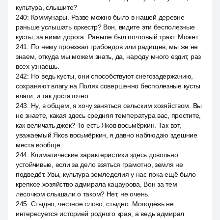
культура, слышите?
240
:
Коммунары. Разве можно было в нашей деревне
раньше услышать оркестр? Вон, видите эти бесполезные
кусты, за ними дорога. Раньше был почтовый тракт. Может
241
:
По нему проезжал грибоедов или радищев, мы же не
знаем, откуда мы можем знать, да, народу много ездит, раз
всех узнаешь.
242
:
Но ведь кусты, они способствуют снегозадержанию,
сохраняют влагу на Полях совершенно бесполезные кусты
влаги, и так достаточно.
243
:
Ну, в общем, я хочу заняться сельским хозяйством. Вы
не знаете, какая здесь средняя температура вас, простите,
как величать джек? То есть Яков восьмёркин. Так вот,
уважаемый Яков восьмёркин, я давно наблюдаю здешние
места вообще.
244
:
Климатические характеристики здесь довольно
устойчивые, если за дело взяться грамотно, земля не
подведёт. Увы, культура земледелия у нас пока ещё было
крепкое хозяйство адмирала кацаурова, Вон за тем
лесочком слышали о таком? Нет, не очень.
245
:
Стыдно, честное слово, стыдно. Молодёжь не
интересуется историей родного края, а ведь адмирал