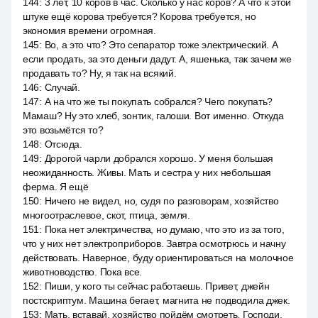
144
:
3 лет, 10 коров в час. Сколько у нас коров? А что к этой
штуке ещё корова требуется? Корова требуется, но
экономия времени огромная.
145
:
Во, а это что? Это сепаратор тоже электрический. А
если продать, за это деньги дадут. А, яшенька, так зачем же
продавать то? Ну, я так на всякий.
146
:
Случай.
147
:
А на что же ты покупать собрался? Чего покупать?
Мамаш? Ну это хлеб, зонтик, галоши. Вот именно. Откуда
это возьмётся то?
148
:
Отсюда.
149
:
Дорогой чарли добрался хорошо. У меня большая
неожиданность. Живы. Мать и сестра у них небольшая
ферма. Я ещё
150
:
Ничего не видел, но, судя по разговорам, хозяйство
многоотраслевое, скот, птица, земля.
151
:
Пока нет электричества, но думаю, что это из за того,
что у них нет электроприборов. Завтра осмотрюсь и начну
действовать. Наверное, буду ориентироваться на молочное
животноводство. Пока все.
152
:
Пиши, у кого ты сейчас работаешь. Привет, джейн
постскриптум. Машина бегает, магнита не подводила джек.
153
:
Мать, вставай, хозяйство пойдём смотреть. Господи,