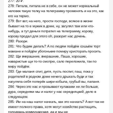
277
:
20 ₽.
278
:
Питала, питала не в себе, он не может нормальный
человек такую телку на телеграмму променять и на это, как
его на термо.
279
:
Вот вот, на него, прости господи, всякое в жизни
бывает на то e мужик в доме, ну, загулял там или что-
нибудь, а тут деньги потратил на телеграмму, корову,
корову продал для этого oh, разорит нас дочень.
280
:
Разори.
281
:
Что будем делать? А по людям пойдём сошьём торт
мамане и пойдём убогонькие помиру христорать просить.
282
:
Щи вчерашние, вчерашние, Паша, хорошие,
наваристые щи то-то смотрю, сало переложила, так по
миру пойдём.
283
:
Где маланя спит, дитя, пусть поспит, паш, пока у
родителей в родном доме нечего дрыхать буди и так
нагуляла себя поперёк шири кобыла, грубый вы, папаня.
284
:
Через это нас и прозывают кулаками не ли больше,
дура, середняки мы и налог у нас середняцкий, дело в
следующем.
285
:
Им на наш налог начхать, как это начхать? А вот так не
имеют полного права, хотя могут хозяйство растащить,
голодрань коммунарская, да и мы не