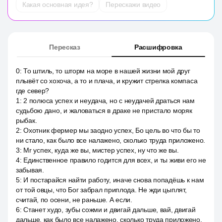
Какая основная идея?
Перескажи видео
Пересказ
Расшифровка
0
:
То штиль, то шторм на море в нашей жизни мой друг
плывёт со хохоча, а то и плача, и кружит стрелка компаса
где север?
1
:
2 полюса успех и неудача, но с неудачей драться нам
судьбою дано, и жаловаться в драке не пристало моряк
рыбак.
2
:
Охотник фермер мы заодно успех, Бо цель во что бы то
ни стало, как было все налажено, сколько труда приложено.
3
:
Mr успех, куда же вы, мистер успех, ну что же вы.
4
:
Единственное правило годится для всех, и ты живи его не
забывая.
5
:
И постарайся найти работу, иначе снова попадёшь к нам
от той овцы, что Бог забрал приплода. Не жди цыплят,
считай, по осени, не раньше. А если.
6
:
Станет худо, зубы сожми и двигай дальше, вай, двигай
дальше, как было все налажено, сколько труда приложено.