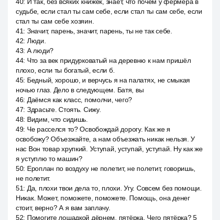
40
:
И так, без всяких книжек, знает, что почём у фермера в
судьбе, если стал ты сам себе, если стал ты сам себе, если
стал ты сам себе хозяин.
41
:
Значит, парень, значит, парень, ты не так себе.
42
:
Люди.
43
:
А люди?
44
:
Что за век придурковатый на деревню к нам пришёл
плохо, если ты богатый, если б.
45
:
Бедный, хорошо, и верчусь я на палатях, не смыкая
ночью глаз. Дело в следующем. Батя, вы
46
:
Даёмся как класс, помолчи, чего?
47
:
Здрасьте. Стоять. Сижу.
48
:
Видим, что сидишь.
49
:
Че расселся то? Освобождай дорогу. Как же я
освобожу? Объезжайте, а нам объезжать никак нельзя. У
нас Вон товар хрупкий. Уступай, уступай, уступай. Ну как же
я уступлю то машин?
50
:
Ероплан по воздуху не полетит, не полетит, говоришь,
не полетит.
51
:
Да, плохи твои дела то, плохи. Угу. Совсем без помощи.
Никак. Может, поможете, поможете. Помощь, она денег
стоит, верно? А я вам заплачу.
52
:
Помогите лошадкой дёрнем, пятёрка. Чего пятёрка? 5