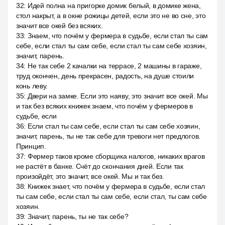
32
:
Идей полна на пригорке домик белый, в домике жена,
стол накрыт, а в окне рожицы детей, если это не во сне, это
значит все окей без всяких.
33
:
Знаем, что почём у фермера в судьбе, если стал ты сам
себе, если стал ты сам себе, если стал ты сам себе хозяин,
значит, парень.
34
:
Не так себе 2 качалки на террасе, 2 машины в гараже,
труд окончен, день прекрасен, радость, на душе стоили
конь леву.
35
:
Двери на замке. Если это наяву, это значит все окей. Мы
и так без всяких книжек знаем, что почём у фермеров в
судьбе, если
36
:
Если стал ты сам себе, если стал ты сам себе хозяин,
значит, парень, ты не так себе для тревоги нет предлогов.
Принцип.
37
:
Фермер таков кроме сборщика налогов, никаких врагов
не растёт в банке. Счёт до скончания дней. Если так
произойдёт, это значит, все окей. Мы и так без.
38
:
Книжек знает, что почём у фермера в судьбе, если стал
ты сам себе, если стал ты сам себе, если стал, ты сам себе
хозяин.
39
:
Значит, парень, ты не так себе?