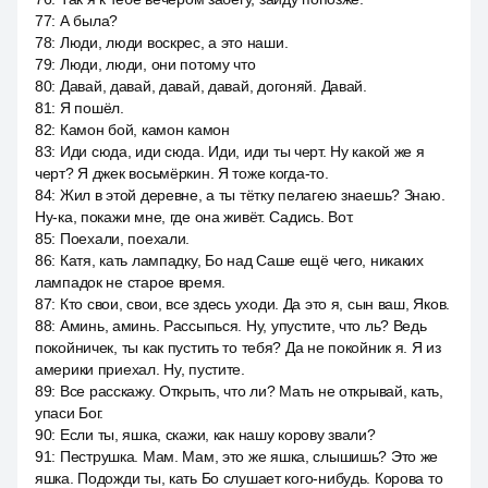
77
:
А была?
78
:
Люди, люди воскрес, а это наши.
79
:
Люди, люди, они потому что
80
:
Давай, давай, давай, давай, догоняй. Давай.
81
:
Я пошёл.
82
:
Камон бой, камон камон
83
:
Иди сюда, иди сюда. Иди, иди ты черт. Ну какой же я
черт? Я джек восьмёркин. Я тоже когда-то.
84
:
Жил в этой деревне, а ты тётку пелагею знаешь? Знаю.
Ну-ка, покажи мне, где она живёт. Садись. Вот.
85
:
Поехали, поехали.
86
:
Катя, кать лампадку, Бо над Саше ещё чего, никаких
лампадок не старое время.
87
:
Кто свои, свои, все здесь уходи. Да это я, сын ваш, Яков.
88
:
Аминь, аминь. Рассыпься. Ну, упустите, что ль? Ведь
покойничек, ты как пустить то тебя? Да не покойник я. Я из
америки приехал. Ну, пустите.
89
:
Все расскажу. Открыть, что ли? Мать не открывай, кать,
упаси Бог.
90
:
Если ты, яшка, скажи, как нашу корову звали?
91
:
Пеструшка. Мам. Мам, это же яшка, слышишь? Это же
яшка. Подожди ты, кать Бо слушает кого-нибудь. Корова то