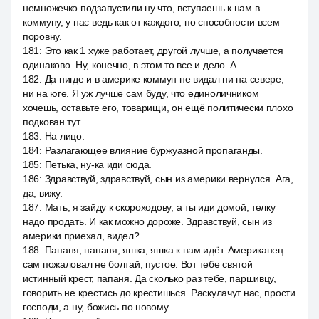
немножечко подзапустили ну что, вступаешь к нам в
коммуну, у нас ведь как от каждого, по способности всем
поровну.
181
:
Это как 1 хуже работает, другой лучше, а получается
одинаково. Ну, конечно, в этом то все и дело. А
182
:
Да нигде и в америке коммун не видал ни на севере,
ни на юге. Я уж лучше сам буду, что единоличником
хочешь, оставьте его, товарищи, он ещё политически плохо
подкован тут.
183
:
На лицо.
184
:
Разлагающее влияние буржуазной пропаганды.
185
:
Петька, ну-ка иди сюда.
186
:
Здравствуй, здравствуй, сын из америки вернулся. Ага,
да, вижу.
187
:
Мать, я зайду к скороходову, а ты иди домой, телку
надо продать. И как можно дороже. Здравствуй, сын из
америки приехал, видел?
188
:
Папаня, папаня, яшка, яшка к нам идёт. Американец
сам пожаловал не болтай, пустое. Вот тебе святой
истинный крест, папаня. Да сколько раз тебе, паршивцу,
говорить не крестись до крестишься. Раскулачут нас, прости
господи, а ну, божись по новому.