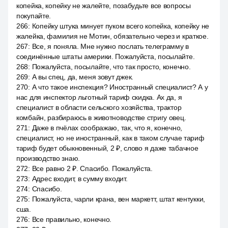
копейка, копейку не жалейте, позабудьте все вопросы
покупайте.
266
:
Копейку штука минует пуком всего копейка, копейку не
жалейка, фамилия не Мотин, обязательно через и краткое.
267
:
Все, я поняла. Мне нужно послать телеграмму в
соединённые штаты америки. Пожалуйста, посылайте.
268
:
Пожалуйста, посылайте, что так просто, конечно.
269
:
А вы спец, да, меня зовут джек.
270
:
А что такое инспекция? Иностранный специалист? А у
нас для инспектор льготный тариф скидка. Ах да, я
специалист в области сельского хозяйства, трактор
комбайн, разбираюсь в животноводстве стригу овец.
271
:
Даже в пчёлах соображаю, так, что я, конечно,
специалист, но не иностранный, как в таком случае тариф
тариф будет обыкновенный, 2 ₽, слово я даже табачное
производство знаю.
272
:
Все равно 2 ₽. Спасибо. Пожалуйста.
273
:
Адрес входит, в сумму входит.
274
:
Спасибо.
275
:
Пожалуйста, чарли крана, вен маркетт, штат кентукки,
сша.
276
:
Все правильно, конечно.