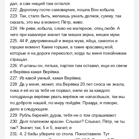
дал, а сам нищий там остался.
222
:
Дорогому гостю самоварчик, пошла Вон кобыла.
223
:
Так, стало быть, желаешь узнать должок, сумму, так
сказать, это мы в момент, Пётр, живо.
224
:
Не реви, кобыла, слово не матерное, отец любя. А
чего при кавалере значит так мешок зерна, мешок муки.
225
:
44 ₽, двугривенный и вчера мука, яйца, самогон и
горшки момент. Какие горшки, а такие красавец мой,
которые я на дороге переколол, когда ты меня покойникам
стращал.
226
:
И штаны он, петька, партии там оставил, ищи их свечи
и Верёвка какая Верёвка.
227
:
Из какой умный, какая Верёвка.
228
:
Да у меня, может, эта Верёвка 20 лет сноса не знала,
пока я её из за тебя не порвал, ежли из за каждого
голодранца верёвки рвать верёвок не напасёшься, так мы
по доброте нашей, по миру пойдём. Правда, я говорю,
дело в следующем.
229
:
Рубль бережёт, дурак, тебя не о том спрашивают.
230
:
Долг платежом красен. Слыхал? Слыхал, Пётр, че ты
так? Значит, так, 5 и 5, значит, и
231
:
4, 2 бабы уберите со стола. Поноставили. Тут