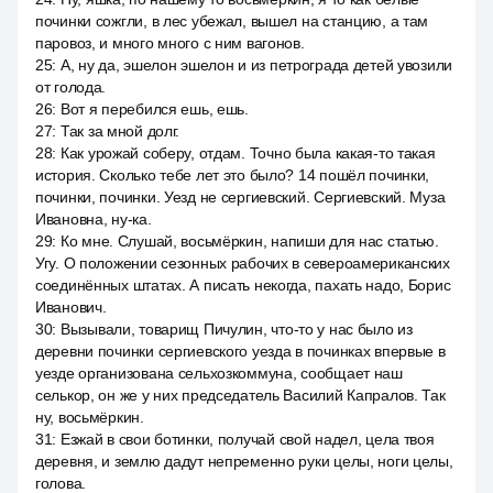
починки сожгли, в лес убежал, вышел на станцию, а там
паровоз, и много много с ним вагонов.
25
:
А, ну да, эшелон эшелон и из петрограда детей увозили
от голода.
26
:
Вот я перебился ешь, ешь.
27
:
Так за мной долг.
28
:
Как урожай соберу, отдам. Точно была какая-то такая
история. Сколько тебе лет это было? 14 пошёл починки,
починки, починки. Уезд не сергиевский. Сергиевский. Муза
Ивановна, ну-ка.
29
:
Ко мне. Слушай, восьмёркин, напиши для нас статью.
Угу. О положении сезонных рабочих в североамериканских
соединённых штатах. А писать некогда, пахать надо, Борис
Иванович.
30
:
Вызывали, товарищ Пичулин, что-то у нас было из
деревни починки сергиевского уезда в починках впервые в
уезде организована сельхозкоммуна, сообщает наш
селькор, он же у них председатель Василий Капралов. Так
ну, восьмёркин.
31
:
Езжай в свои ботинки, получай свой надел, цела твоя
деревня, и землю дадут непременно руки целы, ноги целы,
голова.