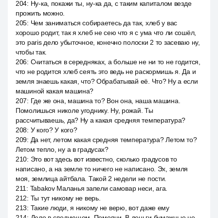
204
:
Ну-ка, покажи ты, ну-ка да, с таким капиталом везде
прожить можно.
205
:
Чем заниматься собираетесь да так, хлеб у вас
хорошо родит, так я хлеб не сею что я с ума что ли сошёл,
это paris дело убыточное, конечно полоски 2 то засеваю ну,
чтобы так.
206
:
Считаться в середняках, а больше не ни то не годится,
что не родится хлеб сеять это ведь не раскормишь я. Да и
земля знаешь какая, что? Обрабатывай её. Что? Ну а если
машиной какая машина?
207
:
Где же она, машина то? Вон она, наша машина.
Помолишься николе угоднику. Ну, рожай. Ты
рассчитываешь, да? Ну а какая средняя температура?
208
:
У кого? У кого?
209
:
Да нет, летом какая средняя температура? Летом то?
Летом тепло, ну а в градусах?
210
:
Это вот здесь вот известно, сколько градусов то
написано, а на земле то ничего не написано. Эх, земля
моя, землица айтбала. Такой 2 недели не пости.
211
:
Tabakov Маланья запели самовар неси, ага.
212
:
Ты тут никому не верь.
213
:
Такие люди, я никому не верю, вот даже ему
214
:
Дело в следующем. Помолчи. В деньги бумажные не