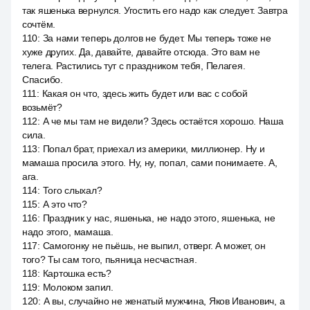
так яшенька вернулся. Угостить его надо как следует. Завтра
сочтём.
110
:
За нами теперь долгов не будет. Мы теперь тоже не
хуже других. Да, давайте, давайте отсюда. Это вам не
телега. Растились тут с праздником тебя, Пелагея.
Спасибо.
111
:
Какая он что, здесь жить будет или вас с собой
возьмёт?
112
:
А че мы там не видели? Здесь остаётся хорошо. Наша
сила.
113
:
Попал брат, приехал из америки, миллионер. Ну и
мамаша просила этого. Ну, ну, попал, сами понимаете. А,
ага.
114
:
Того слыхал?
115
:
А это что?
116
:
Праздник у нас, яшенька, не надо этого, яшенька, не
надо этого, мамаша.
117
:
Самогонку не пьёшь, не выпил, отверг. А может, он
того? Ты сам того, пьяница несчастная.
118
:
Картошка есть?
119
:
Молоком запил.
120
:
А вы, случайно не женатый мужчина, Яков Иванович, а