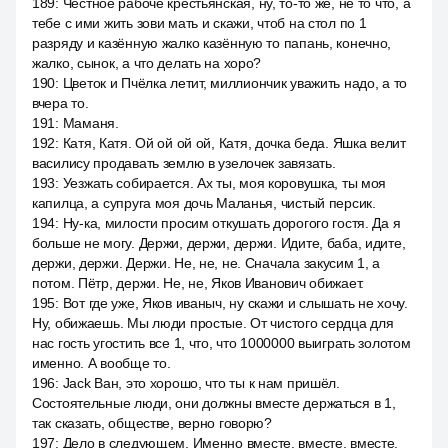
189
:
Честное рабоче крестьянская, ну, то-то же, не то что, а
тебе с ими жить зови мать и скажи, чтоб на стол по 1
разряду и казённую жалко казённую то папань, конечно,
жалко, сынок, а что делать на хоро?
190
:
Цветок и Пчёлка летит, миллиончик уважить надо, а то
вчера то.
191
:
Маманя.
192
:
Катя, Катя. Ой ой ой ой, Катя, дочка беда. Яшка велит
василису продавать землю в узелочек завязать.
193
:
Уезжать собирается. Ах ты, моя коровушка, ты моя
капилца, а супруга моя дочь Маланья, чистый персик.
194
:
Ну-ка, милости просим откушать дорогого гостя. Да я
больше не могу. Держи, держи, держи. Идите, баба, идите,
держи, держи. Держи. Не, не, не. Сначала закусим 1, а
потом. Пётр, держи. Не, не, Яков Иванович обижает.
195
:
Вот где уже, Яков иваныч, ну скажи и слышать не хочу.
Ну, обижаешь. Мы люди простые. От чистого сердца для
нас гость угостить все 1, что, что 1000000 выиграть золотом
именно. А вообще то.
196
:
Jack Ван, это хорошо, что ты к нам пришёл.
Состоятельные люди, они должны вместе держаться в 1,
так сказать, обществе, верно говорю?
197
:
Дело в следующем. Именно вместе, вместе, вместе,