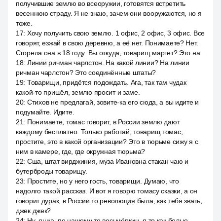
получившие землю во всеоружии, готовятся встретить
весеннюю страду. Я не знаю, зачем они вооружаются, но я
тоже.
17
:
Хочу получить свою землю. 1 офис, 2 офис, 3 офис. Все
говорят, езжай в свою деревню, а её нет. Понимаете? Нет.
Сгорела она в 18 году. Вы откуда, товарищ маргет? Это на
18
:
Линии ричман чарлстон. На какой линии? На линии
ричман чарлстон? Это соединённые штаты?
19
:
Товарищи, придётся подождать. Ага, так там чудак
какой-то пришёл, землю просит и заме.
20
:
Стихов не предлагай, зовите-ка его сюда, а вы идите и
подумайте. Идите.
21
:
Понимаете, томас говорит, в России землю дают
каждому бесплатно. Только работай, товарищ томас,
простите, это в какой организации? Это в тюрьме сижу я с
ним в камере, где, где окружная тюрьма?
22
:
Сша, штат вирджиния, муза Ивановна стакан чаю и
бутерброды товарищу.
23
:
Простите, но у него гость, товарищи. Думаю, что
надолго такой рассказ. И вот я говорю томасу сказки, а он
говорит дурак, в России то революция была, как тебя звать,
джек джек?
24
:
Ну, яшка, по нашему то восьмёркин, я то как белые