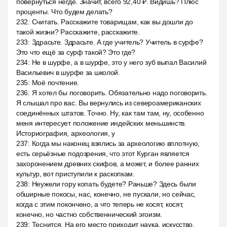
повернуться негде. Значит, всего 92,40 ₽. Видишь? Плюс
проценты. Что будем делать?
232
:
Считать. Расскажите товарищам, как вы дошли до
такой жизни? Расскажите, расскажите.
233
:
Здрасьте. Здрасьте. А где учитель? Учитель в сурфе?
Это что ещё за сурф такой? Это где?
234
:
Не в шурфе, а в шурфе, это у него зуб выпал Василий
Васильевич в шурфе за школой.
235
:
Моё почтение.
236
:
Я хотел бы поговорить. Обязательно надо поговорить.
Я слышал про вас. Вы вернулись из североамериканских
соединённых штатов. Точно. Ну, как там там, ну, особенно
меня интересует положение индейских меньшинств.
Историография, археология, у
237
:
Когда мы наконец взялись за археологию вплотную,
есть серьёзные подозрения, что этот Курган является
захоронением древних скифов, а может, и более ранних
культур, вот приступили к раскопкам.
238
:
Неужели гору копать будете? Раньше? Здесь были
обширные покосы, нас, конечно, не пускали, но сейчас,
когда с этим покончено, а что теперь не косят, косят,
конечно, но частно собственнический эгоизм.
239
:
Теснится. На его место приходит наука, искусство,