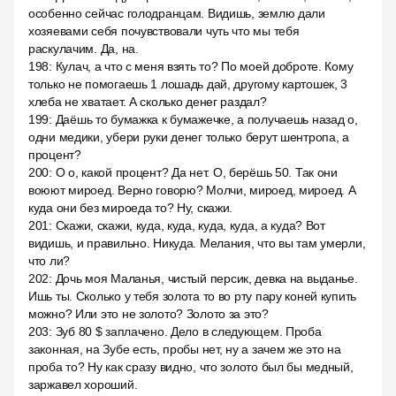
особенно сейчас голодранцам. Видишь, землю дали
хозяевами себя почувствовали чуть что мы тебя
раскулачим. Да, на.
198
:
Кулач, а что с меня взять то? По моей доброте. Кому
только не помогаешь 1 лошадь дай, другому картошек, 3
хлеба не хватает. А сколько денег раздал?
199
:
Даёшь то бумажка к бумажечке, а получаешь назад о,
одни медики, убери руки денег только берут шентропа, а
процент?
200
:
О о, какой процент? Да нет. О, берёшь 50. Так они
воюют мироед. Верно говорю? Молчи, мироед, мироед. А
куда они без мироеда то? Ну, скажи.
201
:
Скажи, скажи, куда, куда, куда, куда, а куда? Вот
видишь, и правильно. Никуда. Мелания, что вы там умерли,
что ли?
202
:
Дочь моя Маланья, чистый персик, девка на выданье.
Ишь ты. Сколько у тебя золота то во рту пару коней купить
можно? Или это не золото? Золото за это?
203
:
Зуб 80 $ заплачено. Дело в следующем. Проба
законная, на Зубе есть, пробы нет, ну а зачем же это на
проба то? Ну как сразу видно, что золото был бы медный,
заржавел хороший.