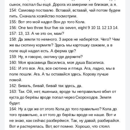
сынок, поспал бы ещё. Дорога из америки не близкая, а я.
154
:
Самовар поставлю. Вставай, вставай, чай потом будем
пить. Сначала хозяйство посмотрим.
155
:
Вот это мой надел Вон до того Кола.
156
:
One two three four five six seven, eight 9 10 11 12 13 14.
157
:
13, 13. А че это он, мам?
158
:
Да земли то немного. 3 акров не наберётся. Чего? Чем
же вы скотину кормите? Здесь мы картошку сажаем, а в
поле ещё надел есть. А ферма где?
159
:
Ну, я говорю, скотину где держите?
160
:
Моя красавица Василиса, моя душа Василиса.
161
:
И это все. Ага, все скотина и птица. Ага, ладно, мы в
поле пошли. Ага. А ты оставайся здесь. Корову лучше
помой.
162
:
Бивать, бивай, бивай так здесь, да.
163
:
Так. Ой, нет, яшенька, вроде ты неправильно вбил от
куста до берёзы вроде попал через Скороходов. Земля
будет.
164
:
Ну а где же от этого Кола до того правильно? Кола до
того правильно, а от того до берёзы вроде не наше. Вот и
не знаю, как сейчас разберёмся. Так, ну давай, разбирайся.
Вот и растерялась. Вот, вот помню. Хорошо, что стоял.