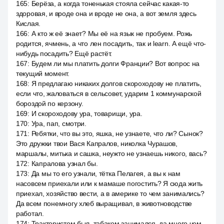
165
:
Берёза, а когда тоненькая стояла сейчас какая-то
здоровая, и вроде она и вроде не она, а вот земля здесь
Кислая.
166
:
А кто ж её знает? Мы её на язык не пробуем. Рожь
родится, ячмень, а что лен посадить, так и learn. А ещё что-
нибудь посадить? Ещё растёт.
167
:
Будем ли мы платить долги Франции? Вот вопрос на
текущий момент.
168
:
Я предлагаю никаких долгов скороходову не платить,
если что, жаловаться в сельсовет, ударим 1 коммунарской
бороздой по керзону.
169
:
И скороходову ура, товарищи, ура.
170
:
Ура, пап, смотри.
171
:
Ребятки, что вы это, яшка, не узнаете, что ли? Сынок?
Это дружки твои Вася Капралов, николка Чурашов,
маршалы, митька и сашка, неужто не узнаешь никого, вась?
172
:
Капралова узнал бы.
173
:
Да мы то его узнали, тётка Пелагея, а вы к нам
насовсем приехали или к мамаше погостить? Я сюда жить
приехал, хозяйство вести, а в америке то чем занимались?
Да всем понемногу хлеб выращивал, в животноводстве
работал.
174
:
Трактористом был, табаком занимался, да много чем