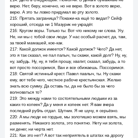
верю. Нет, беру, конечно, но не верю. Вот в золото верю,
верю. А это ты ловко придумал во рту золото.
215
:
Прятать заграница? Покажи-ка ещё то видал? Сейф
хороший, отсюда ни 1 Мазурик не украдёт.
216
:
Кругом воры. Только ты. Вот что никому ни слова. Угу.
Не, ни мы с тобой свои люди. У нас особый расчет, да, там,
за твоей мамашей, кое-как.
217
:
Какой должок имеется? Какой должок? Чего? Да нет,
это я так сказал, не пал палыч, ты скажи, какой долг? Ну, ну,
ну, забудь. Ну, ну, я тебя прошу, хватит, сказал, забудь, а то
вот просто поссоримся, Ван и все обижаешь. Поссоримся.
218
:
Святой истинный крест. Павел павлыч, ты. Ну скажи
ему, вот тебе чего, честное рабоче крестьянская. Желаю
знать всю сумму. Да оставь ты, да не было бы за чего
волноваться то?
219
:
Это между нами то состоятельными людьми из за
каких-то копеек? Да у меня и копеек нет. Я вам вчера
последний рубль отдал. Шутник. Я не шучу, я серьёзно.
220
:
А мы люди не гордые, мы золотишко можем взять, мы
разменять. Никакого золота, это понятно. Нету ни золота,
ни денег, ни черта нет.
221
:
Как это нет? А вот так неприятель в штатах на дорогу