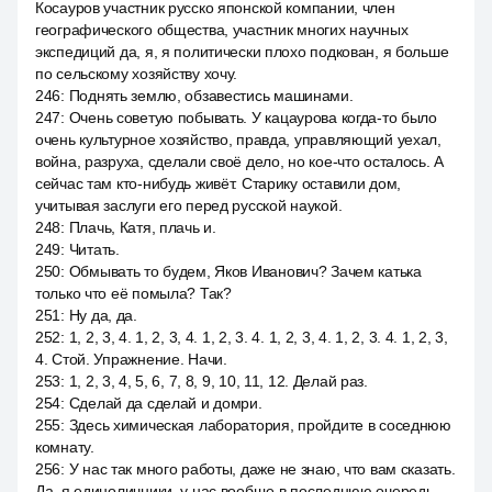
Косауров участник русско японской компании, член
географического общества, участник многих научных
экспедиций да, я, я политически плохо подкован, я больше
по сельскому хозяйству хочу.
246
:
Поднять землю, обзавестись машинами.
247
:
Очень советую побывать. У кацаурова когда-то было
очень культурное хозяйство, правда, управляющий уехал,
война, разруха, сделали своё дело, но кое-что осталось. А
сейчас там кто-нибудь живёт. Старику оставили дом,
учитывая заслуги его перед русской наукой.
248
:
Плачь, Катя, плачь и.
249
:
Читать.
250
:
Обмывать то будем, Яков Иванович? Зачем катька
только что её помыла? Так?
251
:
Ну да, да.
252
:
1, 2, 3, 4. 1, 2, 3, 4. 1, 2, 3. 4. 1, 2, 3, 4. 1, 2, 3. 4. 1, 2, 3,
4. Стой. Упражнение. Начи.
253
:
1, 2, 3, 4, 5, 6, 7, 8, 9, 10, 11, 12. Делай раз.
254
:
Сделай да сделай и домри.
255
:
Здесь химическая лаборатория, пройдите в соседнюю
комнату.
256
:
У нас так много работы, даже не знаю, что вам сказать.
Да, я единоличники, у нас вообще в последнюю очередь.