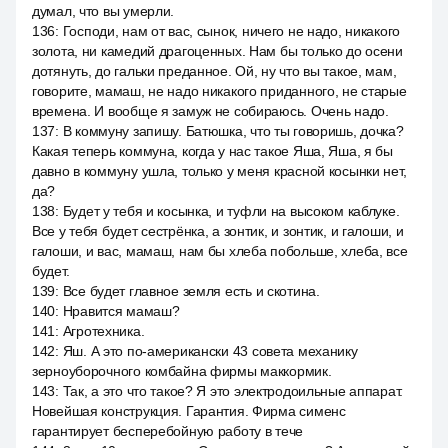
думал, что вы умерли.
136
:
Господи, нам от вас, сынок, ничего не надо, никакого
золота, ни камедий драгоценных. Нам бы только до осени
дотянуть, до гальки преданное. Ой, ну что вы такое, мам,
говорите, мамаш, не надо никакого приданного, не старые
времена. И вообще я замуж не собираюсь. Очень надо.
137
:
В коммуну запишу. Батюшка, что ты говоришь, дочка?
Какая теперь коммуна, когда у нас такое Яша, Яша, я бы
давно в коммуну ушла, только у меня красной косынки нет,
да?
138
:
Будет у тебя и косынка, и туфли на высоком каблуке.
Все у тебя будет сестрёнка, а зонтик, и зонтик, и галоши, и
галоши, и вас, мамаш, нам бы хлеба побольше, хлеба, все
будет.
139
:
Все будет главное земля есть и скотина.
140
:
Нравится мамаш?
141
:
Агротехника.
142
:
Яш. А это по-американски 43 совета механику
зерноуборочного комбайна фирмы маккормик.
143
:
Так, а это что такое? Я это электродоильные аппарат.
Новейшая конструкция. Гарантия. Фирма сименс
гарантирует бесперебойную работу в тече