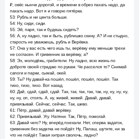
₽, овёс нынче дорогой, и времени в обрез пахать надо, да
пахать надо. Вот я и говорю пятёрка.
53
:
Рубль и ни цента больше.
54
:
Ну, сиди, сиди.
55
:
Эй, паря, так и будешь сидеть?
56
:
А, ну ладно, так и быть, рублишко скину. А? И не стыдно,
старость не уважаешь, рубль и Верёвка.
57
:
Она у вас есть чего ишь ты, верёвку ему меньше трехи
не согласен. И гривенник за верёвку, а?
58
:
Эх, молодёжь, грабители. Ну ладно, всю жизнь по
доброте своей страдаю по рукам. Че расселся то? Снимай
сапоги и парки, сымай, окей.
59
:
Ты? Ну давай-ка пошёл, пошёл, пошёл, пошёл. Так
тихо, тихо, тихо. Вот назад.
60
:
Дай, сдай, сдай, сдай. Так, так, так, так, так, ну, ну, ну, ну,
ну, ну, оп, стоять. А, ну, живей, живей. Давай, давай,
привязывай. Сейчас, сейчас. Так, шиво.
61
:
Пётр, давай, давай верёвку.
62
:
Привязывай. Угу. Натяни. Так, Пётр, помогай.
63
:
Давай чего? Ну, вперёд поехали. Нет, сперва задаток,
гривенник без задатка не пойдёт. Ну, Папаш, шутите, ни за
что не пойдёт. Такая хитрая сволочь, ладно?