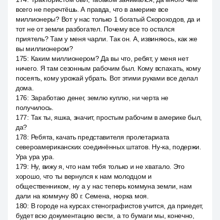
всего не перечтёшь. А правда, что в америке все
миллионеры? Вот у нас только 1 богатый Скороходов, да и
тот не от земли разбогател. Почему все то остался
приятель? Там у меня чарли. Так он. А, извиняюсь, как же
вы миллионером?
175
:
Каким миллионером? Да вы что, ребят, у меня нет
ничего. Я там сезонным рабочим был. Кому вспахать, кому
посеять, кому урожай убрать. Вот этими руками все делал
дома.
176
:
Заработаю денег, землю куплю, ни черта не
получилось.
177
:
Так ты, яшка, значит, простым рабочим в америке был,
да?
178
:
Ребята, качать представителя пролетариата
североамериканских соединённых штатов. Ну-ка, подержи.
Ура ура ура.
179
:
Ну, вижу я, что нам тебя только и не хватало. Это
хорошо, что ты вернулся к нам молодцом и
общественником, ну а у нас теперь коммуна земли, нам
дали на коммуну 80 г. Семена, нюрка моя.
180
:
В городе на курсах стенографистов учится, да приедет,
будет всю документацию вести, а то бумаги мы, конечно,