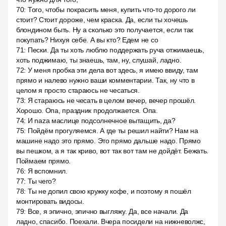
70
:
Того, чтобы покрасить меня, купить что-то дорого ли
стоит? Стоит дороже, чем краска. Да, если ты хочешь
блондином быть. Ну а сколько это получается, если так
покупать? Нихуя себе. А вы кто? Едем не со
71
:
Пески. Да ты хоть люблю поддержать руча отжимаешь,
хоть поджимаю, ты знаешь, там, ну, слушай, ладно.
72
:
У меня пробка эти дела вот здесь, я имею ввиду, там
прямо и налево нужно ваши комментарии. Так, ну что в
целом я просто стараюсь не чесаться.
73
:
Я стараюсь не чесать в целом вечер, вечер прошёл.
Хорошо. Опа, праздник продолжается. Опа.
74
:
И naza маслице подсолнечное вытащить, да?
75
:
Пойдём прогуляемся. А где ты решил найти? Нам на
машине надо это прямо. Это прямо дальше надо. Прямо
вы пешком, а я так криво, вот так вот там не дойдёт. Бежать.
Поймаем прямо.
76
:
Я вспомнил.
77
:
Ты чего?
78
:
Ты не допил свою кружку кофе, и поэтому я пошёл
монтировать видосы.
79
:
Все, я эпично, эпично выгляжу. Да, все начали. Да
ладно, спасибо. Поехали. Вчера посидели на нижневолжс,