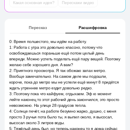
Какая основная идея?
Перескажи видео
Пересказ
Расшифровка
0
:
Время полшестого, мы идём на работу.
1
:
Работа с утра это довольно классно, потому что
освобождаешься пораньше ещё потом целый день
впереди. Можно успеть поделать ещё пару вещей. Поэтому
желаю себе хорошего дня. А вам?
2
:
Приятного просмотра. Я так обожаю запах метро.
Вообще замечательно. На самом деле мы подошли,
короче, пока до метро мы не успели ещё минут 8 придётся
ждать утреннее метро ездит довольно редко.
3
:
Поэтому пока что кайфуем, отдыхаем. Эф ю момент
лейте наконец то этот рабочий день закончился, это просто
невозможно. На улице 28 градусов тепла.
4
:
Солнце печёт, на работе безумно жарко, душно, с меня
просто 3 ручья пота было ты, я выпил около, я высосал,
высосал около 3 литров воды.
5
:
Тяжёлый день был, но теперь наконец то я дома сейчас