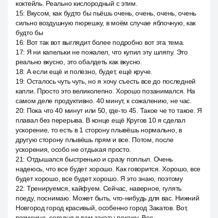
коктейль. Реально кислородный с этим.
15
:
Вкусом, как будто бы пьёшь очень, очень, очень, очень
сильно воздушную пюрешку, в моём случае яблочную, как
будто бы
16
:
Вот так вот выглядит более подробно вот эта тема.
17
:
Я ни капельки не пожалел, что купил эту шляпу. Это
реально вкусно, это обалдеть как вкусно.
18
:
А если ещё и полезно, будет, ещё круче.
19
:
Осталось чуть чуть, но я хочу съесть все до последней
капли. Просто это великолепно. Хорошо позанимался. На
самом деле продуктивно. 40 минут, к сожалению, не час.
20
:
Пока что 40 минут или 50, где-то 45. Такое че то такое. Я
плавал без перерыва. В конце ещё Кругов 10 я сделал
ускорение, то есть в 1 сторону плывёшь нормально, в
другую сторону плывёшь прям и все. Потом, после
ускорения, особо не отдыхая просто.
21
:
Отдышался быстренько и сразу поплыл. Очень
надеюсь, что все будет хорошо. Как говорится. Хорошо, все
будет хорошо, все будет хорошо. Я это знаю, поэтому
22
:
Тренируемся, кайфуем. Сейчас, наверное, гулять
поеду, поснимаю. Может быть, что-нибудь для вас. Нижний
Новгород город красивый, особенно город Закатов. Вот,
возможно, сегодня я вам закаты покажу. Все.