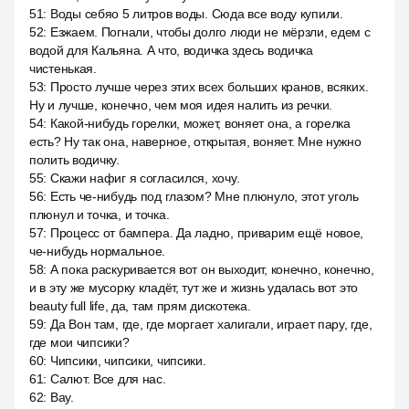
51
:
Воды себяо 5 литров воды. Сюда все воду купили.
52
:
Езжаем. Погнали, чтобы долго люди не мёрзли, едем с
водой для Кальяна. А что, водичка здесь водичка
чистенькая.
53
:
Просто лучше через этих всех больших кранов, всяких.
Ну и лучше, конечно, чем моя идея налить из речки.
54
:
Какой-нибудь горелки, может, воняет она, а горелка
есть? Ну так она, наверное, открытая, воняет. Мне нужно
полить водичку.
55
:
Скажи нафиг я согласился, хочу.
56
:
Есть че-нибудь под глазом? Мне плюнуло, этот уголь
плюнул и точка, и точка.
57
:
Процесс от бампера. Да ладно, приварим ещё новое,
че-нибудь нормальное.
58
:
А пока раскуривается вот он выходит, конечно, конечно,
и в эту же мусорку кладёт, тут же и жизнь удалась вот это
beauty full life, да, там прям дискотека.
59
:
Да Вон там, где, где моргает халигали, играет пару, где,
где мои чипсики?
60
:
Чипсики, чипсики, чипсики.
61
:
Салют. Все для нас.
62
:
Вау.