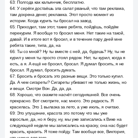
63
:
Полгода как кальянчик, бесплатно.
64
:
У серёги достаёшь зла салат рваный, что там реклама,
там дохрена денег, рекламка. Этот просто момент из
истории. Когда курить ты бросал на завод.
65
:
Приходил, там этот, такие ребята, пойдёшь, пойдём
перекурим. Я вообще то бросил меня. Нет такие на такой,
давай. И в итоге вот я бросил, и в течение пару дней мне
ребята такие, типа, да, на
66
:
Ты со мной? Ну ты вместе с ней, да, будешь? Ну, ты не
курил у меня ты просто стоял рядом. Нет, ты курил, когда я
есть, а я. А ещё не бросил, бросал. Я думал бросить, я не
бросал. Я думал, бросить думать.
67
:
Бросить и бросать это разные вещи. Это только купил.
Да. А чем сигареты? Сигареты убивают не только жизнь, но
и вещи. Смотри Вон. Да, да, да.
68
:
Хорошо, что скажите насчёт сегодняшней. Все очень
прекрасно. Вот смотрите, нас много. Это редкость. Я
красилась. Это 1 вылазка за лето, а уже июль, я считаю.
69
:
Это упущение, красота это потому что мы уже
взрослые, да, но я беру, ну, мы уже записались к Вике на
следующей неделе мы записались на краску, она нас будет
красить, красить. Я тоже пойду. Там вообще все, Виктория,
что нужно для того,