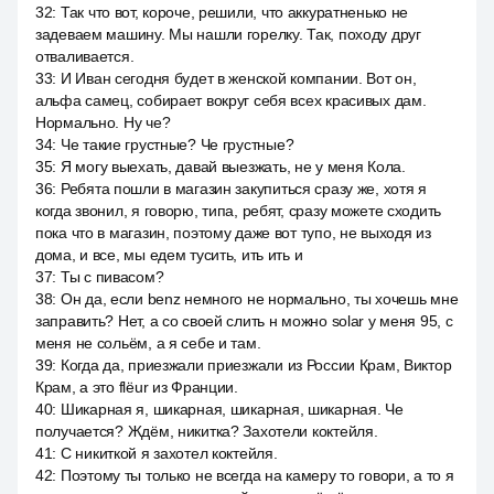
32
:
Так что вот, короче, решили, что аккуратненько не
задеваем машину. Мы нашли горелку. Так, походу друг
отваливается.
33
:
И Иван сегодня будет в женской компании. Вот он,
альфа самец, собирает вокруг себя всех красивых дам.
Нормально. Ну че?
34
:
Че такие грустные? Че грустные?
35
:
Я могу выехать, давай выезжать, не у меня Кола.
36
:
Ребята пошли в магазин закупиться сразу же, хотя я
когда звонил, я говорю, типа, ребят, сразу можете сходить
пока что в магазин, поэтому даже вот тупо, не выходя из
дома, и все, мы едем тусить, ить ить и
37
:
Ты с пивасом?
38
:
Он да, если benz немного не нормально, ты хочешь мне
заправить? Нет, а со своей слить н можно solar у меня 95, с
меня не сольём, а я себе и там.
39
:
Когда да, приезжали приезжали из России Крам, Виктор
Крам, а это flëur из Франции.
40
:
Шикарная я, шикарная, шикарная, шикарная. Че
получается? Ждём, никитка? Захотели коктейля.
41
:
С никиткой я захотел коктейля.
42
:
Поэтому ты только не всегда на камеру то говори, а то я