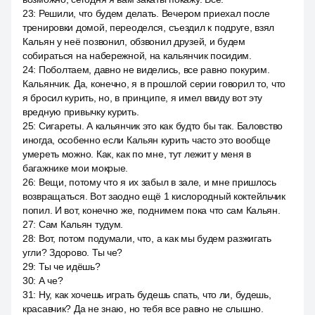
23
:
Решили, что будем делать. Вечером приехал после
тренировки домой, переоделся, съездил к подруге, взял
Кальян у неё позвонил, обзвонил друзей, и будем
собираться на набережной, на кальянчик посидим.
24
:
Поболтаем, давно не виделись, все равно покурим.
Кальянчик. Да, конечно, я в прошлой серии говорил то, что
я бросил курить, но, в принципе, я имел ввиду вот эту
вредную привычку курить.
25
:
Сигареты. А кальянчик это как будто бы так. Баловство
иногда, особенно если Кальян курить часто это вообще
умереть можно. Как, как по мне, тут лежит у меня в
багажнике мои мокрые.
26
:
Вещи, потому что я их забыл в зале, и мне пришлось
возвращаться. Вот заодно ещё 1 кислородный коктейльчик
попил. И вот, конечно же, поднимем пока что сам Кальян.
27
:
Сам Кальян тудум.
28
:
Вот, потом подумали, что, а как мы будем разжигать
угли? Здорово. Ты че?
29
:
Ты че идёшь?
30
:
А че?
31
:
Ну, как хочешь играть будешь спать, что ли, будешь,
красавчик? Да не знаю, но тебя все равно не слышно.