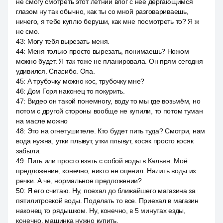
не смогу смотреть этот летний влог с неё дёргающимся
глазом ну так обычно, как ты со мной разговариваешь,
ничего, я тебе куплю беруши, как мне посмотреть то? Я ж
не смо.
43
:
Могу тебя вырезать меня.
44
:
Меня только просто вырезать, понимаешь? Ножом
можно будет. Я так тоже не планировала. Он прям сегодня
удивился. Спасибо. Опа.
45
:
А трубочку можно кос, трубочку мне?
46
:
Дом Горя наконец то покурить.
47
:
Видео он такой понемногу, воду то мы где возьмём, но
потом с другой стороны вообще не купили, то потом туман
на масле можно
48
:
Это на огнетушителе. Кто будет пить туда? Смотри, нам
вода нужна, утки плывут, утки плывут, косяк просто косяк
забыли.
49
:
Пить или просто взять с собой воды в Кальян. Моё
предложение, конечно, никто не оценил. Налить воды из
речки. А че, нормальное предложении?
50
:
Я его считаю. Ну, поехал до ближайшего магазина за
пятилитровкой воды. Поделать то все. Приехал в магазин
наконец то рядышком. Ну, конечно, в 5 минутах езды,
конечно, машинка нужно купить.