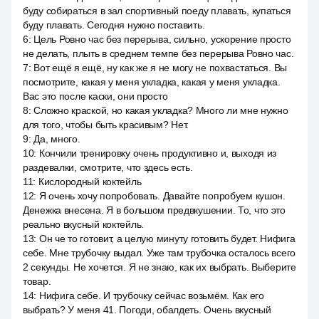
буду собираться в зал спортивный поеду плавать, купаться
буду плавать. Сегодня нужно поставить.
6
:
Цель Ровно час без перерыва, сильно, ускорение просто
не делать, плыть в среднем темпе без перерыва Ровно час.
7
:
Вот ещё я ещё, ну как же я не могу не похвастаться. Вы
посмотрите, какая у меня укладка, какая у меня укладка.
Вас это после каски, они просто
8
:
Сложно краской, но какая укладка? Много ли мне нужно
для того, чтобы быть красивым? Нет.
9
:
Да, много.
10
:
Кончили тренировку очень продуктивно и, выходя из
раздевалки, смотрите, что здесь есть.
11
:
Кислородный коктейль
12
:
Я очень хочу попробовать. Давайте попробуем кушон.
Денежка внесена. Я в большом предвкушении. То, что это
реально вкусный коктейль.
13
:
Он че то готовит, а целую минуту готовить будет. Нифига
себе. Мне трубочку выдал. Уже там трубочка осталось всего
2 секунды. Не хочется. Я не знаю, как их выбрать. Выберите
товар.
14
:
Нифига себе. И трубочку сейчас возьмём. Как его
выбрать? У меня 41. Погоди, обалдеть. Очень вкусный