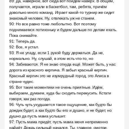
89
:
Да, наверное, вот сюда вот пойдём наверх. В общем,
получается, играли в баскетбол, там, ребята, причём
довольно много команд. Играет какой-то турнир же сидит
знакомый человек. Ну, отвлекать уж не станем.
90
:
Но все равно тоже любопытно. Вот поэтому
поднимаемся потихоньку и будем дальше по делам ехать.
Пока снимайте.
91
:
Теперь да.
92
:
Все, я устал.
93
:
Я не упаду, если 1 рукой буду держаться. Да не,
нормально. Ну, слушай, в этом есть что-то, но
94
:
Забиваются. Я не знаю откуда ещё. Может быть, у нас
дорога из красного кирпича. Я забыл красный кирпич.
Красный кирпич это не изумрудный город, это Алиса в
стране чудес.
95
:
Вот такие моментики не очень приятные. Идём,
выбираем, думаем, куда бы сходить перекусить. Кстати
говоря, как раз погода.
96
:
Чуть чуть ухудшается такое ощущение, как будто бы
дождик будет, а как будто бы его и душно, и не будет, но
душно да пусть мама услышит.
97
:
Пусть мама придёт, пусть мама меня непременно
найдёт. Дождь сильный начался. Ты, главное, смотри,