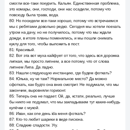
смогли все-таки покурить. Кальян. Единственная проблема,
это комары, они, господи, они нас осадили, потому что
повсюду была трава, вода.
80
:
Но посидели все-таки хорошо, потому что встречаемся
мы с ребятами довольно редко. Сегодня мы хотели поехать
утром на дачу, но не получилось, потому что мы ждали
дожди, в итоге планы поменялись, и мы пошли снимать
куклу для того, чтобы выложить в пост.
81
:
Красивый.
82
:
Вот эта вот муха кайфует от того, что здесь вся дорожка
липкая, мы просто липнем, а все потому, что от слова
липнем Липа. Да ладно.
83
:
Нашли следующую инстанцию, где будем фоткать?
84
:
Юлька, ну че там? Нормальное место? Да можно
сфоткать, как будто она вниз смотрит. Не подумали, что мы
закончим, выровняли горизонт.
85
:
Теперь она не падает. Ой, да, кстати, реально, лучше
бы никто не подумал, что мы закладываем тут какие-нибудь
кулёчки с мукой.
86
:
Иван, как one день ida меня фоткать?
87
:
Кто-то любит шарики в виде писюна.
88
:
Сладкие сладости. Угу.