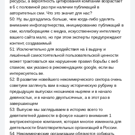
ресурсы, а вероятность цитирования компании возрастает
в 6 с половиной раз при наличии публикаций в
авторитетных сми. Что это значит для нас?
50
:
Ну, вы догадались больше, чем когда-либо уделять
внимание инфопартнерства, инициированию публикаций в
сми, коллаборациям с медиа, искусственному интеллекту
вашего сайта мало, но при этом эксперты предупреждают
контент, создаваемый
51
:
Исключительно для воздействия на ii выдачу и
лишённый самостоятельной пользовательской ценности
может трактоваться как нарушение правил борьбы с веб
спамом, как указано в рекомендациях google, если вы
интересуетесь ве.
52
:
В развитии новейшего некоммерческого сектора очень
советуем заглянуть вам в нашу историческую рубрику в
предыдущих выпусках нкошников ныряем и в начало
девяностых, и в начало двухтысячных, а в этот раз в
завершающем
53
:
Выпуске мы заглядываем в историю всего то
девятилетней давности в фокусе нашего внимания 1
внутрисекторное компания, которая многое изменила для
деятельности благотворительных организаций в России.
54
:
Некоммерческие организации обязуются собирать