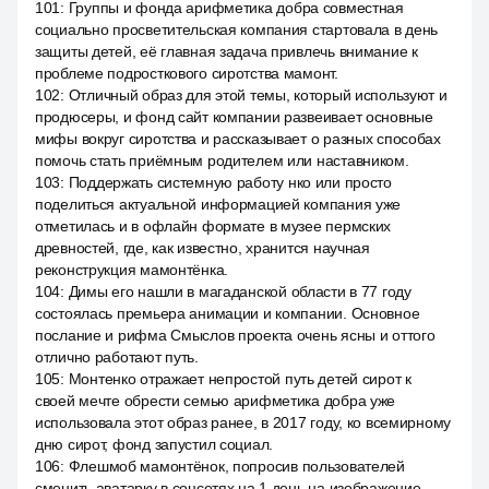
101
:
Группы и фонда арифметика добра совместная
социально просветительская компания стартовала в день
защиты детей, её главная задача привлечь внимание к
проблеме подросткового сиротства мамонт.
102
:
Отличный образ для этой темы, который используют и
продюсеры, и фонд сайт компании развеивает основные
мифы вокруг сиротства и рассказывает о разных способах
помочь стать приёмным родителем или наставником.
103
:
Поддержать системную работу нко или просто
поделиться актуальной информацией компания уже
отметилась и в офлайн формате в музее пермских
древностей, где, как известно, хранится научная
реконструкция мамонтёнка.
104
:
Димы его нашли в магаданской области в 77 году
состоялась премьера анимации и компании. Основное
послание и рифма Смыслов проекта очень ясны и оттого
отлично работают путь.
105
:
Монтенко отражает непростой путь детей сирот к
своей мечте обрести семью арифметика добра уже
использовала этот образ ранее, в 2017 году, ко всемирному
дню сирот, фонд запустил социал.
106
:
Флешмоб мамонтёнок, попросив пользователей
сменить аватарку в соцсетях на 1 день на изображение