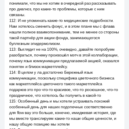
понимали, что мы не хотим в очередной раз рассказывать
про диагноз, про какие-то проблемы, которые с ним
связаны.
112
:
И не упоминать какие-то медицинские подробности.
Нам хотелось сменить фокус, и в этом плане мы с флава
нашли полное взаимопонимание, тем не менее со стороны
такой партнёр для акции фонда, занимающегося
буллезным эпидермолизом.
113
:
Выглядит не на 100%, очевидно, давайте попробуем
разобраться, почему произошёл мэтч в этой коллаборации,
почему язык коммуникации предлагаемой акцией, оказался
понятен и близок маркетплейсу.
114
:
В целом у ла достаточно Бережный язык
коммуникации, поскольку специфика цветочного бизнеса
как маркетплейса цветочного такого маркетплейса
подарков это про что-то красивое, что-то роскошное, что-то
праздничное, что хотелось бы получить в какой-то
115
:
Особенный день и мы хотели устраивать похожий
особенный день для наших подопечных соответственно
для flow вау это больше, конечно, имиджевая история, где
мы вместе транслируем какие-то наши общие ценности, и
нашу общую позицию мы хотели