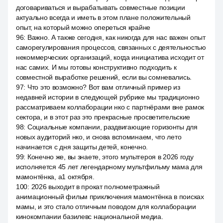
договариваться и вырабатывать совместные позиции
актуально всегда и иметь в этом плане положительный
опыт, на который можно опереться крайне
96
:
Важно. А также сегодня, как никогда для нас важен опыт
саморегулирования процессов, связанных с деятельностью
некоммерческих организаций, когда инициатива исходит от
нас самих. И мы готовы конструктивно подходить к
совместной выработке решений, если вы сомневались.
97
:
Что это возможно? Вот вам отличный пример из
недавней истории в следующей рубрике мы традиционно
рассматриваем коллаборации нко с партнёрами вне рамок
сектора, и в этот раз это прекрасные просветительские
98
:
Социальные компании, раздвигающие горизонты для
новых аудиторий нко, и снова вспоминаем, что лето
начинается с дня защиты детей, конечно.
99
:
Конечно же, вы знаете, этого мультгероя в 2026 году
исполняется 45 лет легендарному мультфильму мама для
мамонтёнка, a1 октября.
100
:
2026 выходит в прокат полнометражный
анимационный фильм приключения мамонтёнка в поисках
мамы, и это стало отличным поводом для коллаборации
кинокомпании базилевс национальной медиа.