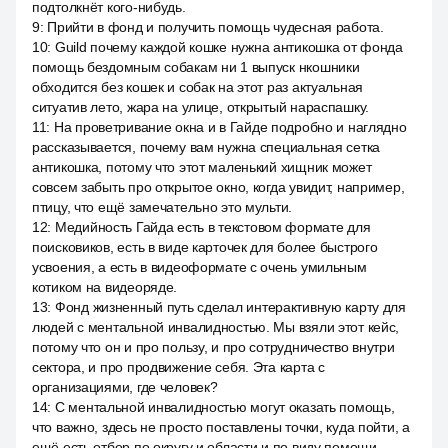
подтолкнёт кого-нибудь.
9
:
Прийти в фонд и получить помощь чудесная работа.
10
:
Guild почему каждой кошке нужна антикошка от фонда
помощь бездомным собакам ни 1 выпуск нкошники
обходится без кошек и собак на этот раз актуальная
ситуатив лето, жара на улице, открытый нараспашку.
11
:
На проветривание окна и в Гайде подробно и наглядно
рассказывается, почему вам нужна специальная сетка
антикошка, потому что этот маленький хищник может
совсем забыть про открытое окно, когда увидит, например,
птицу, что ещё замечательно это мульти.
12
:
Медийность Гайда есть в текстовом формате для
поисковиков, есть в виде карточек для более быстрого
усвоения, а есть в видеоформате с очень умильным
котиком на видеоряде.
13
:
Фонд жизненный путь сделал интерактивную карту для
людей с ментальной инвалидностью. Мы взяли этот кейс,
потому что он и про пользу, и про сотрудничество внутри
сектора, и про продвижение себя. Эта карта с
организациями, где человек?
14
:
С ментальной инвалидностью могут оказать помощь,
что важно, здесь не просто поставлены точки, куда пойти, а
ещё есть отбор по округу и области и по виду помощи