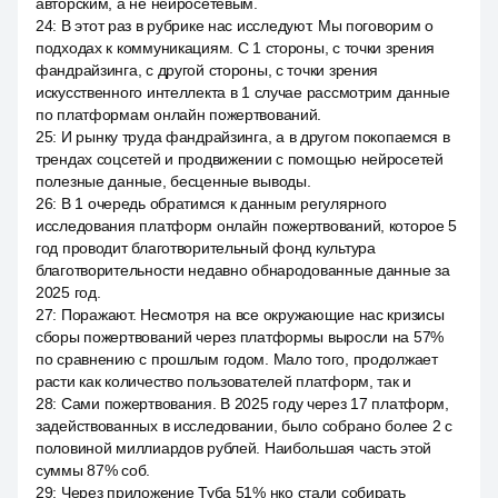
авторским, а не нейросетевым.
24
:
В этот раз в рубрике нас исследуют. Мы поговорим о
подходах к коммуникациям. С 1 стороны, с точки зрения
фандрайзинга, с другой стороны, с точки зрения
искусственного интеллекта в 1 случае рассмотрим данные
по платформам онлайн пожертвований.
25
:
И рынку труда фандрайзинга, а в другом покопаемся в
трендах соцсетей и продвижении с помощью нейросетей
полезные данные, бесценные выводы.
26
:
В 1 очередь обратимся к данным регулярного
исследования платформ онлайн пожертвований, которое 5
год проводит благотворительный фонд культура
благотворительности недавно обнародованные данные за
2025 год.
27
:
Поражают. Несмотря на все окружающие нас кризисы
сборы пожертвований через платформы выросли на 57%
по сравнению с прошлым годом. Мало того, продолжает
расти как количество пользователей платформ, так и
28
:
Сами пожертвования. В 2025 году через 17 платформ,
задействованных в исследовании, было собрано более 2 с
половиной миллиардов рублей. Наибольшая часть этой
суммы 87% соб.
29
:
Через приложение Туба 51% нко стали собирать