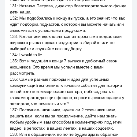
131
:
Наталья Петрова, директор благотворительного фонда
дети наши.
132
:
Мы подобрались к концу выпуска, а это значит, что вас
ждёт подборка подкастов, с которой вы можете начать или
знакомиться с успешными продуктами.
133
:
Коллег или вдохновляться интересными подкастами
широкого рынка подкаст индустрии выбирайте или не
выбирайте и слушайте всю подборку.
134
:
I would to lie.
135
:
Вот и подошёл к концу 7 выпуск и дебютный сезон
нкошников. Это время мы успели вместе с вами
рассмотреть.
136
:
Самые разные подходы и идеи для успешных
коммуникаций вспомнить ключевые события для истории
новейшего некоммерческого сектора, побеседовать с
главами грантодающих фондов, спросить рекомендации у
экспертов, что почитать и что?
137
:
Послушать нкошники, нужен ли 2 сезон нкошники,
решать вам, если вы за продолжение, дайте нам знать
любым удобным вам способом в комментариях под этим
видео, в репостах, в ваших лентах, в наших соцсетях.
138
:
Или в обращениях по почте будем ждать обратной