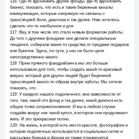
116
:
Где-то вдохновить другие фонды, где-то вдохновить
бизнес, показать, что есть и такие бережные каналы
коммуникации, которые напрямую не связаны с
трансляцией боли, диагноза и так далее. Нам хотелось
сделать что-то необычное и для
117
:
Вау, в том числе это стало новым форматом работы.
До того с другими фондами они делали специальные
лендинги, собирали какие-то средства от продажи подарков
или Букетов. Здесь, по сути, у нас не было цели
непосредственно какого
118
:
Прям прямого фандрайзинга мы это больше
использовали для того, чтобы создать какой-то красивый
визуал, который для других людей будет Бережной
трансляцией какого-то образа внутри заботы. Мы хотели
показать, что
119
:
У каждого нашего подопечного, вне зависимости от
того, там, какой это фонд и так далее, какой диагноз есть
общие точки соприкосновения. И мы в любом случае
создаём вокруг них такой купол, в котором они продолжают
жить. И это прекрасная полно.
120
:
На жизнь, в которой есть место красоте, фотографии и
истории подопечных используются в социальных сетях и
рассылках бренда и фонда их также планируется