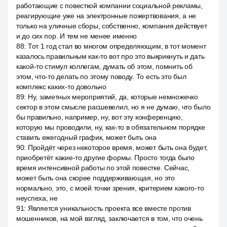
работающие с повесткой компании социальной рекламы,
реагирующие уже на электронные пожертвования, а не
только на уличные сборы, собственно, компания действует
и до сих пор. И тем не менее именно
88
:
Тот 1 год стал во многом определяющим, в тот момент
казалось правильным как-то вот про это выкрикнуть и дать
какой-то стимул коллегам, думать об этом, помнить об
этом, что-то делать по этому поводу. То есть это был
комплекс каких-то довольно
89
:
Ну, заметных мероприятий, да, которые немножечко
сектор в этом смысле расшевелил, но я не думаю, что было
бы правильно, например, ну, вот эту конференцию,
которую мы проводили, ну, как-то в обязательном порядке
ставить ежегодный график, может быть она
90
:
Пройдёт через некоторое время, может быть она будет,
приобретёт какие-то другие формы. Просто тогда было
время интенсивной работы по этой повестке. Сейчас,
может быть она скорее поддерживающая, но это
нормально, это, с моей точки зрения, критерием какого-то
неуспеха, не
91
:
Является уникальность проекта все вместе против
мошенников, на мой взгляд, заключается в том, что очень