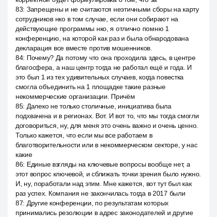
83
:
Запрещены и не считаются неэтичными сборы на карту
сотрудников нко в том случае, если они собирают на
действующие программы нко, я отлично помню 1
конференцию, на которой как раз и была обнародована
декларация все вместе против мошенников.
84
:
Почему? Да потому что она проходила здесь, в центре
благосфера, а наш центр тогда не работал ещё и года. И
это был 1 из тех удивительных случаев, когда повестка
смогла объединить на 1 площадке такие разные
некоммерческие организации. Причём
85
:
Далеко не только столичные, инициатива была
подхвачена и в регионах. Вот. И вот то, что мы тогда смогли
договориться, ну, для меня это очень важно и очень ценно.
Только кажется, что если мы все работаем в
благотворительности или в некоммерческом секторе, у нас
какие
86
:
Единые взгляды на ключевые вопросы вообще нет, а
этот вопрос ключевой, и сближать точки зрения было нужно.
И, ну, поработали над этим. Мне кажется, вот тут был как
раз успех. Компания не закончилась тогда в 2017 были
87
:
Другие конференции, по результатам которых
принимались резолюции в адрес законодателей и другие