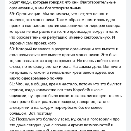
ходят люди, которые говорят, что они благотворительные
организации, а мы благотворительные.
59
:
Организации. Мы понимаем, что нет, это не наши
коллеги, это мошенники. Таким образом появилась идея
проекта все вместе против мошенников от лидеров сектора,
которым не все равно на то, что происходит вокруг, и на то,
что бросает тень на репутацию именно секторальную. И
зародил сам проект, кото
60
:
Который появился в разрезе организации все вместе и
стал называться все вместе против мошенников. Это был
то, что называется запрос времени. Не очень люблю такие
слова, но по факту это так и есть. На самом деле. Вот никто
не пришёл с какой-то гениальной креативной идеей, все
как-то одновременно поняли
61
:
Что, ну, в общем, время настало, потому что это был тот
период, когда количество вот этих Коробейников с
ящиками, ну, просто было какое-то зашкаливающее, то есть
они просто были реально в каждом, наверное, вагоне
электрички и на каждом перекрёстке более менее
большом. Вот, поэтому
62
:
Поскольку это болело у всех, ну, сели и поговорили про
это даже сегодня, уже с позиции других возможностей и
других медиа реалий, можно сказать, что компания,