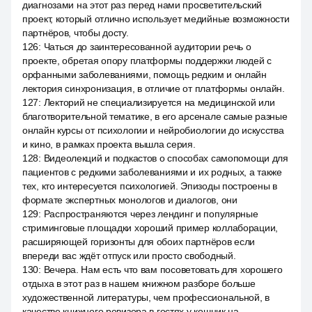
диагнозами на этот раз перед нами просветительский
проект, который отлично использует медийные возможности
партнёров, чтобы досту.
126
:
Чаться до заинтересованной аудитории речь о
проекте, обретая опору платформы поддержки людей с
орфанными заболеваниями, помощь редким и онлайн
лектория синхронизация, в отличие от платформы онлайн.
127
:
Лекторий не специализируется на медицинской или
благотворительной тематике, в его арсенале самые разные
онлайн курсы от психологии и нейробиологии до искусства
и кино, в рамках проекта вышла серия.
128
:
Видеолекций и подкастов о способах самопомощи для
пациентов с редкими заболеваниями и их родных, а также
тех, кто интересуется психологией. Эпизоды построены в
формате экспертных монологов и диалогов, они
129
:
Распространяются через лендинг и популярные
стриминговые площадки хороший пример коллаборации,
расширяющей горизонты для обоих партнёров если
впереди вас ждёт отпуск или просто свободный.
130
:
Вечера. Нам есть что вам посоветовать для хорошего
отдыха в этот раз в нашем книжном разборе больше
художественной литературы, чем профессиональной, в
качестве книжного ревизора в гостях у кошник на