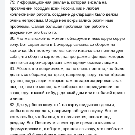
79
:
Информационная реклама, которая висела на
протяжении городам всей России, как и любая
коллективная работа, создание декларации было делом
очень непростым. В ходе неё вскрывались различные
проблемы. Самая большая проблема при работе с
документом это было то,
80
:
Что мы в какой-то момент обнаружили некоторую серую
зону. Вот серая зона в 1 очередь связана со сбором на
карточки. Вот, потому что мы как-то изначально поняли для
себя, что сбор на карточке, на программы фондов, которые
являются зарегистрированными юридическими лицами.
81
:
Абсолютно неприемлем, но не очень понятно, что было
делать со сборами, которые, например, ведут волонтёрские
группы, когда люди, которые там не зарегистрированы как
нко, но, тем не менее, там собираются периодически, не
знаю, едут в какой-нибудь детский дом или в собачий приют
и чисто
82
:
Для удобства кому-то 1 на карту скидывают деньги,
чтобы потом сделать, например, общую покупку. Вот не
хотелось бы, чтобы они, что называется, попали под
раздачу. Вот. Поэтому мы некоторое время оттачивали
формулировки и, в общем, пришли к выводу, что наиболее
корректной будет формулировка о том, что за