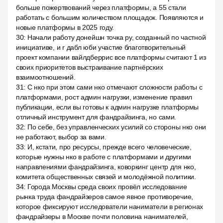
больше пожертвований через платформы, а 55 стали
работать с большим количеством площадок. Появляются и
новые платформы в 2025 году.
30
:
Начали работу донейшн точка ру, созданный по частной
инициативе, и r дабл юби участие благотворительный
проект компании вайлдберрис все платформы считают 1 из
своих приоритетов выстраивание партнёрских
взаимоотношений.
31
:
С нко при этом сами нко отмечают сложности работы с
платформами, рост админ нагрузки, изменение правил
публикации, если вы готовы к админ нагрузке платформы
отличный инструмент для фандрайзинга, но сами.
32
:
По себе, без управленческих усилий со стороны нко они
не работают, выбор за вами.
33
:
И, кстати, про ресурсы, прежде всего человеческие,
которые нужны нко в работе с платформами и другими
направлениями фандрайзинга, коворкинг центр для нко,
комитета общественных связей и молодёжной политики.
34
:
Города Москвы среда своих провёл исследование
рынка труда фандрайзеров самое явное противоречие,
которое фиксируют исследователи наниматели в регионах
фандрайзеры в Москве почти половина нанимателей,