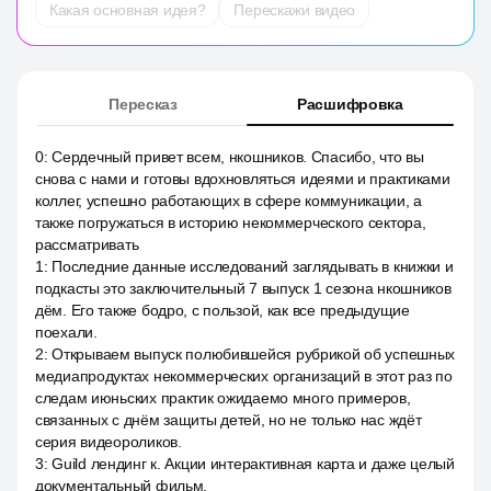
Какая основная идея?
Перескажи видео
Пересказ
Расшифровка
0
:
Сердечный привет всем, нкошников. Спасибо, что вы
снова с нами и готовы вдохновляться идеями и практиками
коллег, успешно работающих в сфере коммуникации, а
также погружаться в историю некоммерческого сектора,
рассматривать
1
:
Последние данные исследований заглядывать в книжки и
подкасты это заключительный 7 выпуск 1 сезона нкошников
дём. Его также бодро, с пользой, как все предыдущие
поехали.
2
:
Открываем выпуск полюбившейся рубрикой об успешных
медиапродуктах некоммерческих организаций в этот раз по
следам июньских практик ожидаемо много примеров,
связанных с днём защиты детей, но не только нас ждёт
серия видеороликов.
3
:
Guild лендинг к. Акции интерактивная карта и даже целый
документальный фильм.