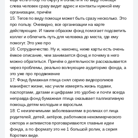
слева человек сразу видит адрес и контакты нужной ему
организации, причём
15
:
Тегов по виду помощи может быть сразу несколько. Это
про пользу. Очевидно, все организации на карте
действующие. И таким образом фонд помогает подсветить
коллег и облегчить путь для человека до места, где ему
помогут. Это уже про
16
:
Сотрудничество. Ну и, наконец, ниже карты есть очень
ёмкое описание, чем занимается фонд и почему в него
можно обратиться. Причём о деятельности рассказывается
через проблемы, реально волнующие аудиторию фонда, а
это уже про продвижение
17
:
Фонд бумажная птица снял серию видеороликов
манифест жизни, нас учили измерять жизнь годами,
паспортами, датами и цифрами это удобно и почти всегда
неправда фонд бумажная птица оказывает паллиативную
помощь детям молодым и взрослым.
18
:
С неизлечимыми заболеваниями в роликах от лица
родителей, детей, актёров, работников некоммерческого
сектора и активистов проговариваются главные идеи
фонда, а по формату это не 1 большой ролик, а серия
Коротких виде.