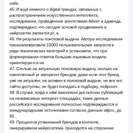
себе.
45
:
И ещё немного о digital трендах, связанных с
распространением искусственного интеллекта,
исследование, проведённое агентствами Айнет и адженда,
подтверждают, что сегодня основой продвижения в
нейросетях является pr, а.
46
:
Не результаты поисковой выдачи. Авторы исследования
проанализировали 10000 пользовательских запросов в
ряде тематических категорий и установили, что при
формировании ответов большие языковые модели
ориентируются не
47
:
Столько на актуальную поисковую выдачу, сколько на
накопленный pr авторитет брендов, даже если этот бренд
уже не актуален, не активен в поисковой выдаче, не все его
сайты доступны, он будет попадать в подборку, нейросет.
48
:
В случае, когда о нём накоплено достаточно публикаций
на независимых интернет площадках, такие данные
российского исследования полностью подтверждаются и
международными источниками согласно данным эйрос, до
85.
49
:
Процентов упоминаний брендов в контенте,
генерируемом нейросетями, приходится на сторонние