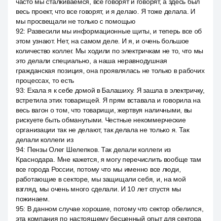
часто мы сталкиваемся, все говорят и говорят, а здесь был
весь проект, что все говорят, и я делаю. Я тоже делала. И
мы просвещали не только с помощью
92
:
Развесили мы информационные щиты, и теперь все об
этом узнают. Нет, на самом деле. И я, и очень большое
количество коллег. Мы ходили по электричкам не то, что мы
это делали специально, а наша неравнодушная
гражданская позиция, она проявлялась не только в рабочих
процессах, то есть
93
:
Ехала я к себе домой в Балашиху. Я зашла в электричку,
встретила этих товарищей. Я прям вставала и говорила на
весь вагон о том, что товарищи, жертвуя наличными, вы
рискуете быть обманутыми. Честные некоммерческие
организации так не делают, так делала не только я. Так
делали коллеги из
94
:
Пензы Олег Шелепков. Так делали коллеги из
Краснодара. Мне кажется, я могу перечислить вообще там
все города России, потому что мы именно все люди,
работающие в секторе, мы защищали себя, и, на мой
взгляд, мы очень много сделали. И 10 лет спустя мы
пожинаем.
95
:
В данном случае хорошие, потому что сектор обелился,
эта компания по настоящему бесценный опыт для сектора