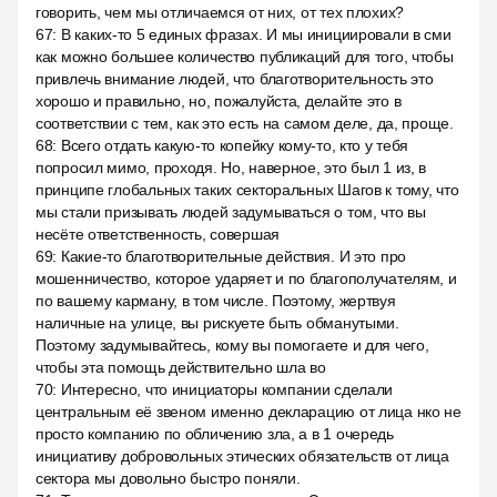
говорить, чем мы отличаемся от них, от тех плохих?
67
:
В каких-то 5 единых фразах. И мы инициировали в сми
как можно большее количество публикаций для того, чтобы
привлечь внимание людей, что благотворительность это
хорошо и правильно, но, пожалуйста, делайте это в
соответствии с тем, как это есть на самом деле, да, проще.
68
:
Всего отдать какую-то копейку кому-то, кто у тебя
попросил мимо, проходя. Но, наверное, это был 1 из, в
принципе глобальных таких секторальных Шагов к тому, что
мы стали призывать людей задумываться о том, что вы
несёте ответственность, совершая
69
:
Какие-то благотворительные действия. И это про
мошенничество, которое ударяет и по благополучателям, и
по вашему карману, в том числе. Поэтому, жертвуя
наличные на улице, вы рискуете быть обманутыми.
Поэтому задумывайтесь, кому вы помогаете и для чего,
чтобы эта помощь действительно шла во
70
:
Интересно, что инициаторы компании сделали
центральным её звеном именно декларацию от лица нко не
просто компанию по обличению зла, а в 1 очередь
инициативу добровольных этических обязательств от лица
сектора мы довольно быстро поняли.