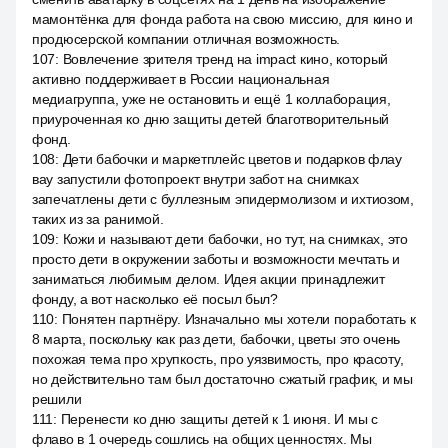
мамонтёнка для фонда работа на свою миссию, для кино и
продюсерской компании отличная возможность.
107
:
Вовлечение зрителя тренд на impact кино, который
активно поддерживает в России национальная
медиагруппа, уже не остановить и ещё 1 коллаборация,
приуроченная ко дню защиты детей благотворительный
фонд.
108
:
Дети бабочки и маркетплейс цветов и подарков флау
вау запустили фотопроект внутри забот на снимках
запечатлены дети с буллезным эпидермолизом и ихтиозом,
таких из за ранимой.
109
:
Кожи и называют дети бабочки, но тут, на снимках, это
просто дети в окружении заботы и возможности мечтать и
заниматься любимым делом. Идея акции принадлежит
фонду, а вот насколько её посыл был?
110
:
Понятен партнёру. Изначально мы хотели поработать к
8 марта, поскольку как раз дети, бабочки, цветы это очень
похожая тема про хрупкость, про уязвимость, про красоту,
но действительно там был достаточно сжатый график, и мы
решили
111
:
Перенести ко дню защиты детей к 1 июня. И мы с
флаво в 1 очередь сошлись на общих ценностях. Мы