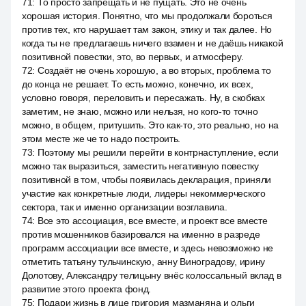
71
:
То просто запрещать и не пущать. Это не очень
хорошая история. Понятно, что мы продолжали бороться
против тех, кто нарушает там закон, этику и так далее. Но
когда ты не предлагаешь ничего взамен и не даёшь никакой
позитивной повестки, это, во первых, и атмосферу.
72
:
Создаёт не очень хорошую, а во вторых, проблема то
до конца не решает. То есть можно, конечно, их всех,
условно говоря, переловить и пересажать. Ну, в скобках
заметим, не знаю, можно или нельзя, но кого-то точно
можно, в общем, притушить. Это как-то, это реально, но на
этом месте же че то надо построить.
73
:
Поэтому мы решили перейти в контрнаступление, если
можно так выразиться, заместить негативную повестку
позитивной в том, чтобы появилась декларация, приняли
участие как конкретные люди, лидеры некоммерческого
сектора, так и именно организации возглавила.
74
:
Все это ассоциация, все вместе, и проект все вместе
против мошенников базировался на именно в разреде
программ ассоциации все вместе, и здесь невозможно не
отметить татьяну тульчинскую, анну Виноградову, ирину
Долотову, Александру телицыну внёс колоссальный вклад в
развитие этого проекта фонд.
75
:
Подари жизнь в лице григория мазманяна и ольги