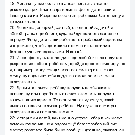
19
:
А значит, у них больше шансов попасть в чьи-то
рекомендации. Благотворительный фонд, дети наши и
landing к акции. Разреши себе быть ребёнком. Ой, я пищу и
трясусь от этого.
20
:
Лендинга, он яркий, сочный, с понятной задачей и
чёткой трансляцией того, куда пойдут пожертвования по
порядку. Фонд дети наши работает с проблемой сиротства
и стремится, чтобы дети жили в семье и становились
благополучными взрослыми. И вот к 1
21
:
Июня фонд делает лендинг, где любой из нас получает
разрешение побыть ребёнком, пройдя простенькую игру, но
я, например, могу сегодня изо всех сил верить в свою
мечту, ну а дальше тебя ведут к возможности не только
пожертвовать.
22
:
Деньги, а помочь ребёнку получить необходимые
навыки, ну или поработать с психологом, или получить
консультацию юриста. То есть человек чувствует, какой
импакт он вносит в жизнь ребёнка. Ну а уже после игры
пожертвования вас познакомят с
23
:
Историями детей, как именно устроен сбор и как могут
помочь компании, ну а рядом ещё бегает забавный лис
маскот, разве что было бы ну вообще идеально, окажись он