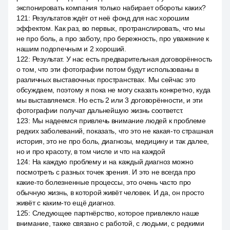
экспонировать компания только набирает обороты каких?
121
:
Результатов ждёт от неё фонд для нас хорошим
эффектом. Как раз, во первых, протранслировать, что мы
не про боль, а про заботу, про бережность, про уважение к
нашим подопечным и 2 хороший.
122
:
Результат. У нас есть предварительная договорённость
о том, что эти фотографии потом будут использованы в
различных выставочных пространствах. Мы сейчас это
обсуждаем, поэтому я пока не могу сказать конкретно, куда
мы выставляемся. Но есть 2 или 3 договорённости, и эти
фотографии получат дальнейшую жизнь соответст.
123
:
Мы надеемся привлечь внимание людей к проблеме
редких заболеваний, показать, что это не какая-то страшная
история, это не про боль, диагнозы, медицину и так далее,
но и про красоту, в том числе и что на каждой
124
:
На каждую проблему и на каждый диагноз можно
посмотреть с разных точек зрения. И это не всегда про
какие-то болезненные процессы, это очень часто про
обычную жизнь, в которой живёт человек. И да, он просто
живёт с каким-то ещё диагноз.
125
:
Следующее партнёрство, которое привлекло наше
внимание, также связано с работой, с людьми, с редкими