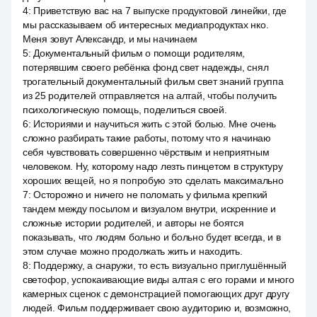
4
:
Приветствую вас на 7 выпуске продуктовой линейки, где
мы рассказываем об интересных медиапродуктах нко.
Меня зовут Александр, и мы начинаем
5
:
Документальный фильм о помощи родителям,
потерявшим своего ребёнка фонд свет надежды, снял
трогательный документальный фильм свет знаний группа
из 25 родителей отправляется на алтай, чтобы получить
психологическую помощь, поделиться своей.
6
:
Историями и научиться жить с этой болью. Мне очень
сложно разбирать такие работы, потому что я начинаю
себя чувствовать совершенно чёрствым и неприятным
человеком. Ну, которому надо лезть пинцетом в структуру
хороших вещей, но я попробую это сделать максимально
7
:
Осторожно и ничего не поломать у фильма крепкий
тандем между посылом и визуалом внутри, искренние и
сложные истории родителей, и авторы не боятся
показывать, что людям больно и больно будет всегда, и в
этом случае можно продолжать жить и находить.
8
:
Поддержку, а снаружи, то есть визуально приглушённый
светофор, успокаивающие виды алтая с его горами и много
камерных сценок с демонстрацией помогающих друг другу
людей. Фильм поддерживает свою аудиторию и, возможно,