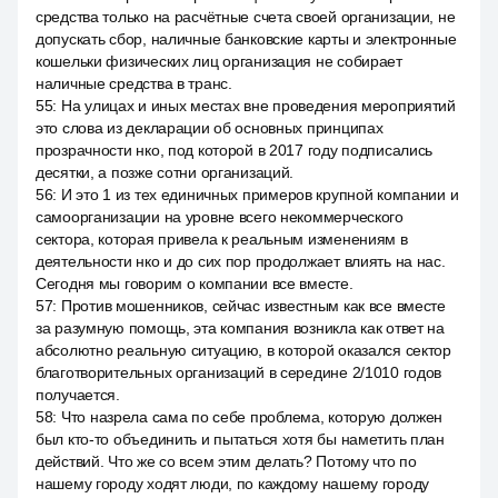
средства только на расчётные счета своей организации, не
допускать сбор, наличные банковские карты и электронные
кошельки физических лиц организация не собирает
наличные средства в транс.
55
:
На улицах и иных местах вне проведения мероприятий
это слова из декларации об основных принципах
прозрачности нко, под которой в 2017 году подписались
десятки, а позже сотни организаций.
56
:
И это 1 из тех единичных примеров крупной компании и
самоорганизации на уровне всего некоммерческого
сектора, которая привела к реальным изменениям в
деятельности нко и до сих пор продолжает влиять на нас.
Сегодня мы говорим о компании все вместе.
57
:
Против мошенников, сейчас известным как все вместе
за разумную помощь, эта компания возникла как ответ на
абсолютно реальную ситуацию, в которой оказался сектор
благотворительных организаций в середине 2/1010 годов
получается.
58
:
Что назрела сама по себе проблема, которую должен
был кто-то объединить и пытаться хотя бы наметить план
действий. Что же со всем этим делать? Потому что по
нашему городу ходят люди, по каждому нашему городу