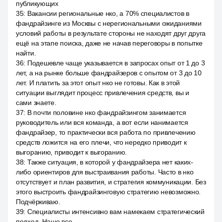
публикующих
35
:
Вакансии региональные нко, а 70% специалистов в
фандрайзинге из Москвы с нерегиональными ожиданиями
условий работы в результате стороны не находят друг друга
ещё на этапе поиска, даже не начав переговоры в попытке
найти.
36
:
Подешевле чаще указывается в запросах опыт от 1 до 3
лет, а на рынке больше фандрайзеров с опытом от 3 до 10
лет. И платить за этот опыт нко не готовы. Как в этой
ситуации выглядит процесс привлечения средств, вы и
сами знаете.
37
:
В почти половине нко фандрайзингом занимается
руководитель или вся команда, а вот если нанимается
фандрайзер, то практически вся работа по привлечению
средств ложится на его плечи, что нередко приводит к
выгоранию, приводит к выгоранию.
38
:
Также ситуация, в которой у фандрайзера нет каких-
либо ориентиров для выстраивания работы. Часто в нко
отсутствует и план развития, и стратегия коммуникации. Без
этого выстроить фандрайзинговую стратегию невозможно.
Подчёркиваю.
39
:
Специалисты интенсивно вам намекаем стратегический
подход. Наше все.