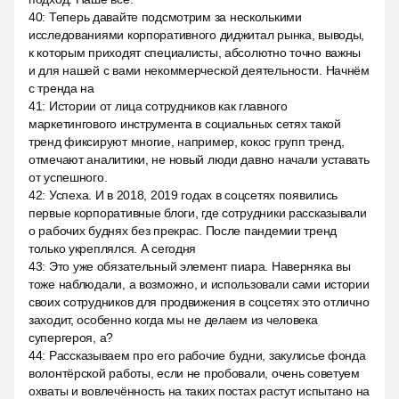
40
:
Теперь давайте подсмотрим за несколькими
исследованиями корпоративного диджитал рынка, выводы,
к которым приходят специалисты, абсолютно точно важны
и для нашей с вами некоммерческой деятельности. Начнём
с тренда на
41
:
Истории от лица сотрудников как главного
маркетингового инструмента в социальных сетях такой
тренд фиксируют многие, например, кокос групп тренд,
отмечают аналитики, не новый люди давно начали уставать
от успешного.
42
:
Успеха. И в 2018, 2019 годах в соцсетях появились
первые корпоративные блоги, где сотрудники рассказывали
о рабочих буднях без прекрас. После пандемии тренд
только укреплялся. А сегодня
43
:
Это уже обязательный элемент пиара. Наверняка вы
тоже наблюдали, а возможно, и использовали сами истории
своих сотрудников для продвижения в соцсетях это отлично
заходит, особенно когда мы не делаем из человека
супергероя, а?
44
:
Рассказываем про его рабочие будни, закулисье фонда
волонтёрской работы, если не пробовали, очень советуем
охваты и вовлечённость на таких постах растут испытано на