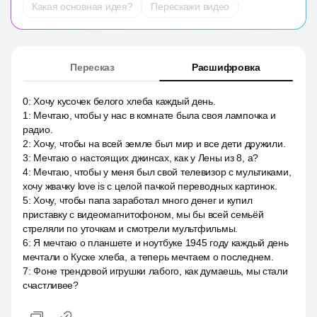
Какая основная идея?
Перескажи видео
Пересказ
Расшифровка
0
:
Хочу кусочек белого хлеба каждый день.
1
:
Мечтаю, чтобы у нас в комнате была своя лампочка и
радио.
2
:
Хочу, чтобы на всей земле был мир и все дети дружили.
3
:
Мечтаю о настоящих джинсах, как у Лены из 8, а?
4
:
Мечтаю, чтобы у меня был свой телевизор с мультиками,
хочу жвачку love is с целой пачкой переводных картинок.
5
:
Хочу, чтобы папа заработал много денег и купил
приставку с видеомагнитофоном, мы бы всей семьёй
стреляли по уточкам и смотрели мультфильмы.
6
:
Я мечтаю о планшете и ноутбуке 1945 году каждый день
мечтали о Куске хлеба, а теперь мечтаем о последнем.
7
:
Фоне трендовой игрушки лабого, как думаешь, мы стали
счастливее?