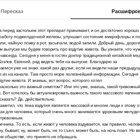
Пересказ
Расшифров
а перед застольем этот препарат принимают, и он достаточно хорошо
 работу поджелудочной железы, улучшает состояние микрофлоры и по
ли, чайную ложку в рот, засыпали, водой запили. Добрый день, дороги
м выпуске мы будем говорить про вздутие живота. Вы узнаете, что нуж
 навсегда. Сегодня у меня в гостях доктор традиционной китайской ме
озлов. Евгений, рад видеть тебя на выпуске. Благодарю за
чаемся уже не знаю, какой раз друзья, если не видели наши предыдущ
е их на канале. Там просто море полезнейшей информации. Сегодня 
дутие живота. И знаешь, вот вопрос, которого хотел
насколько это важный симптом? Или это уже, знаешь, такой тревожный 
к. Вот хотелось бы актуализировать важность такого массового явления
сказать? Да, действительно.
аметил, что тема вздутия является массовой и многие люди к этому о
как для человека, который очень много занимается здоровьем желудоч
 тревожным.
чника. То есть, если живот у человека вздувается, как правило, чело
ну, бывает, ну, может быть, не то съел, может быть, на ночь поел. Но в
ом обществе, что принято не обращать