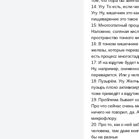
том, что пора бы занят
14
:
Угу. То есть, если 
Угу. Ну, кишечник это к
пищеварение это такое
15
:
Многоэтапный процес
Напомню, соляная кисло
пространство тонкого к
16
:
В тонком кишечнике
железы, которые перева
есть процесс многостад
17
:
И на вздутие будет 
Ну, например, сниженна
переварится. Или у че
18
:
Пузырём. Угу. Желчь
пузырь плохо активизи
тоже приведёт к вздутию
19
:
Проблема бывает на 
Про что сейчас очень м
ничего не говорил, да. 
микрофлору.
20
:
Про то, как о ней 
человека, там даже книг
бы на разных