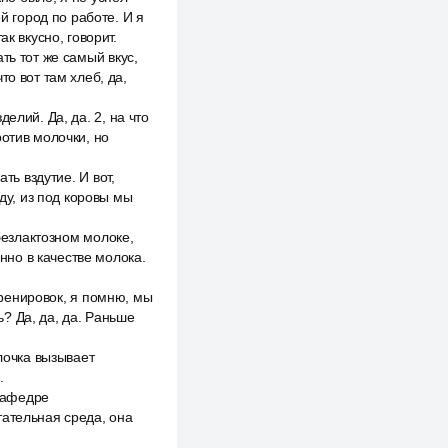
й город по работе. И я
к вкусно, говорит.
ть тот же самый вкус,
о вот там хлеб, да,
елий. Да, да. 2, на что
ротив молочки, но
ть вздутие. И вот,
иду, из под коровы мы
 безлактозном молоке,
енно в качестве молока.
 тренировок, я помню, мы
? Да, да, да. Раньше
олочка вызывает
.
 кафедре
тательная среда, она