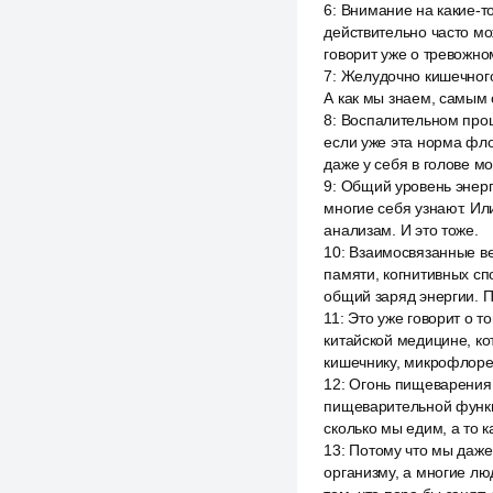
6
:
Внимание на какие-то
действительно часто мож
говорит уже о тревожн
7
:
Желудочно кишечного 
А как мы знаем, самым 
8
:
Воспалительном проц
если уже эта норма фл
даже у себя в голове мо
9
:
Общий уровень энерги
многие себя узнают. Ил
анализам. И это тоже.
10
:
Взаимосвязанные ве
памяти, когнитивных сп
общий заряд энергии. П
11
:
Это уже говорит о т
китайской медицине, к
кишечнику, микрофлоре 
12
:
Огонь пищеварения. 
пищеварительной функции
сколько мы едим, а то к
13
:
Потому что мы даже 
организму, а многие люд