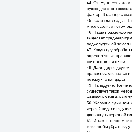
44
:
Ок. Ну то есть это 
нужно для этого создав
фактор. 3 фактор связан
45
:
Количество еды в 1 
мясо съели, и потом ещ
46
:
Наша поджелудочная 
выделяет среднеарифмети
поджелудочной железы.
47
:
Какую еду обрабатыв
определённые правила п
сочетаются ни с чем.
48
:
Даже друг с другом,
правило заключается в 
потому что кандидат
49
:
На вздутие. Тот чело
существует такой метод
желудочно кишечным тр
50
:
Жевание едим таким
через 2 недели вздутие 
двенадцатиперстной киш
51
:
И там, в толстом ки
того, чтобы убрать взд