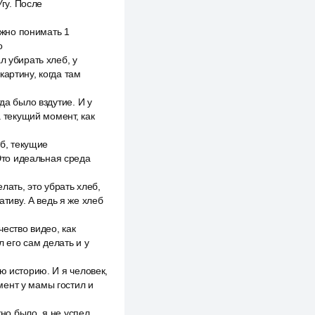
Угу. После
ажно понимать 1
о
л убирать хлеб, у
артину, когда там
да было вздутие. И у
а текущий момент, как
еб, текущие
Это идеальная среда
лать, это убрать хлеб,
ативу. А ведь я же хлеб
чество видео, как
л его сам делать и у
ю историю. И я человек,
мент у мамы гостил и
жно было, я не успел