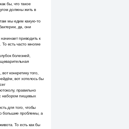
как бы, что такое
ругом должны жить в
 там мы едим какую-то
бактерии, да, они
 начинает приводить к
 То есть часто многие
клубок болезней,
Пищеварительная
 вот конкретику того,
рейдём, вот хотелось бы
сег
ротоколу, правильно
о с набором пищевых
есть для того, чтобы
но большие проблемы, а
живота. То есть как бы