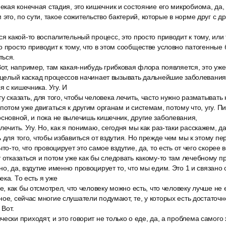
некая конечная стадия, это кишечник и состояние его микробиома, да, 
то, по сути, такое сожительство бактерий, которые в норме друг с д
ся какой-то воспалительный процесс, это просто приводит к тому, или
о просто приводит к тому, что в этом сообществе условно патогенные 
ться.
Вот, например, там какая-нибудь грибковая флора появляется, это уже
т целый каскад процессов начинает вызывать дальнейшие заболевания.
 с кишечника. Угу. И
у сказать, для того, чтобы человека лечить, часто нужно разматывать 
 потом уже двигаться к другим органам и системам, потому что, угу. 
основной, и пока не вылечишь кишечник, другие заболевания,
ечить. Угу. Но, как я понимаю, сегодня мы как раз-таки расскажем, да,
 для того, чтобы избавиться от вздутия. Но прежде чем мы к этому пе
то-то, что провоцирует это самое вздутие, да, то есть от чего скорее в
 отказаться и потом уже как бы следовать какому-то там лечебному п
но, да, вздутие именно провоцирует то, что мы едим. Это 1 и связан
ка. То есть я уже
е, как бы отсмотрел, что человеку можно есть, что человеку лучше не 
ное, сейчас многие слушатели подумают, те, у которых есть достаточ
 Вот.
ески приходят, и это говорит не только о еде, да, а проблема самого 