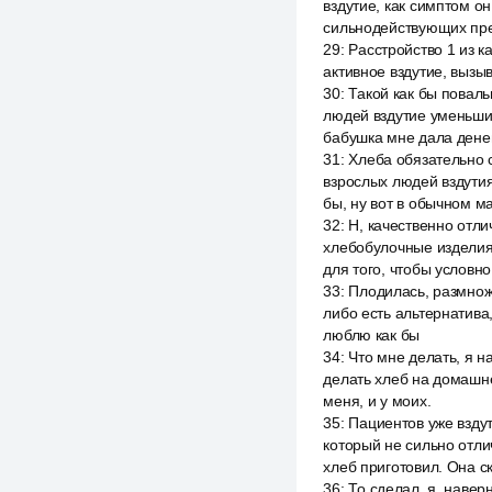
вздутие, как симптом он
сильнодействующих пре
29
:
Расстройство 1 из к
активное вздутие, вызы
30
:
Такой как бы поваль
людей вздутие уменьшил
бабушка мне дала денег
31
:
Хлеба обязательно с
взрослых людей вздутия 
бы, ну вот в обычном ма
32
:
Н, качественно отли
хлебобулочные изделия
для того, чтобы условн
33
:
Плодилась, размножа
либо есть альтернатива,
люблю как бы
34
:
Что мне делать, я н
делать хлеб на домашней
меня, и у моих.
35
:
Пациентов уже вздут
который не сильно отли
хлеб приготовил. Она ск
36
:
То сделал, я, навер