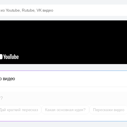
 из Youtube, Rutube, VK видео
о видео
т?
Дай краткий пересказ
Какая основная идея?
Перескажи видео