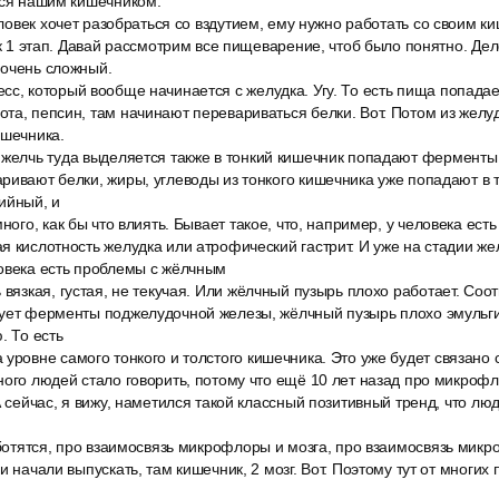
ься нашим кишечником.
человек хочет разобраться со вздутием, ему нужно работать со своим к
ак 1 этап. Давай рассмотрим все пищеварение, чтоб было понятно. Дело
 очень сложный.
с, который вообще начинается с желудка. Угу. То есть пища попадает
та, пепсин, там начинают перевариваться белки. Вот. Потом из желу
ишечника.
 желчь туда выделяется также в тонкий кишечник попадают фермент
ривают белки, жиры, углеводы из тонкого кишечника уже попадают в 
ийный, и
много, как бы что влиять. Бывает такое, что, например, у человека ес
я кислотность желудка или атрофический гастрит. И уже на стадии же
ловека есть проблемы с жёлчным
 вязкая, густая, не текучая. Или жёлчный пузырь плохо работает. Соо
рует ферменты поджелудочной железы, жёлчный пузырь плохо эмульги
. То есть
уровне самого тонкого и толстого кишечника. Это уже будет связано 
ного людей стало говорить, потому что ещё 10 лет назад про микроф
А сейчас, я вижу, наметился такой классный позитивный тренд, что лю
заботятся, про взаимосвязь микрофлоры и мозга, про взаимосвязь мик
и начали выпускать, там кишечник, 2 мозг. Вот. Поэтому тут от многих 