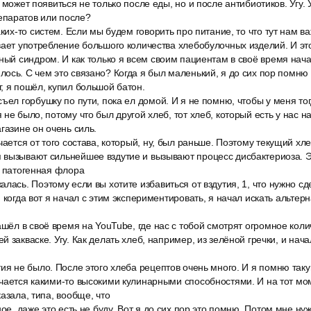
 может появиться не только после еды, но и после антибиотиков. Угу. 
паратов или после?
аких-то систем. Если мы будем говорить про питание, то что тут нам в
вает употребление большого количества хлебобулочных изделий. И эт
ный синдром. И как только я всем своим пациентам в своё время нача
ось. С чем это связано? Когда я был маленький, я до сих пор помню к
, я пошёл, купил большой батон.
ъел горбушку по пути, пока ел домой. И я не помню, чтобы у меня тог
не было, потому что был другой хлеб, тот хлеб, который есть у нас н
газине он очень силь.
чается от того состава, который, ну, был раньше. Поэтому текущий хл
 вызывают сильнейшее вздутие и вызывают процесс дисбактериоза. 
о патогенная флора
лась. Поэтому если вы хотите избавиться от вздутия, 1, что нужно сде
 когда вот я начал с этим экспериментировать, я начал искать альтерн
ашёл в своё время на YouTube, где нас с тобой смотрят огромное коли
 закваске. Угу. Как делать хлеб, например, из зелёной гречки, и нача
ия не было. После этого хлеба рецептов очень много. И я помню таку
чается какими-то высокими кулинарными способностями. И на тот мо
азала, типа, вообще, что
ное, даже это есть не буду. Вот я до сих пор это помню. Потом мне ну