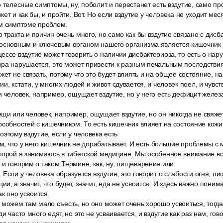
 телесные симптомы, ну, поболит и перестанет есть вздутие, само пр
ет и как бы, и пройти. Вот. Но если вздутие у человека не уходит мес
ом симптоме проблем.
тракта и причин очень много, но само как бы вздутие связано с дисб
основным и ключевым органом нашего организма является кишечник и
ессе вздутие может говорить о наличии дисбактериоза, то есть о на
ора нарушается, это может привести к разным печальным последствия
жет не связать, потому что это будет влиять и на общее состояние, на
и, кстати, у многих людей и живот сдувается, и человек поел, и чувст
и человек, например, ощущает вздутие, но у него есть дефицит железа
щи или человек, например, ощущает вздутие, но он никогда не свяже
особностей с кишечником. То есть кишечник влияет на состояние кожи,
оэтому вздутие, если у человека есть
ом, что у него кишечник не дорабатывает. И есть большие проблемы с
оторой я занимаюсь в тибетской медицине. Мы особенное внимание в
и говорим о таком Термине, как, ну, пищеварение или
Если у человека образуется вздутие, это говорит о слабости огня, п
, а значит, что будет, значит, еда не усвоится. И здесь важно понима
ак оно усвоится.
можем там мало съесть, но оно может очень хорошо усвоиться, тогда
и часто много едят, но это не усваивается, и вздутие как раз нам, гов