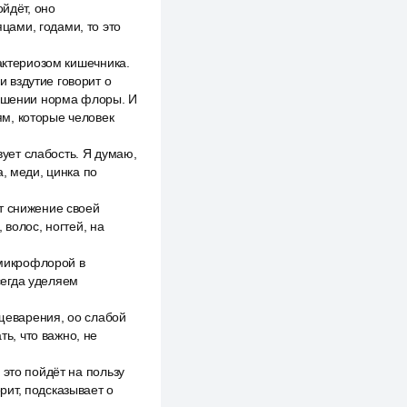
ойдёт, оно
яцами, годами, то это
актериозом кишечника.
 вздутие говорит о
рушении норма флоры. И
м, которые человек
вует слабость. Я думаю,
, меди, цинка по
т снижение своей
 волос, ногтей, на
 микрофлорой в
сегда уделяем
ищеварения, оо слабой
ть, что важно, не
 это пойдёт на пользу
орит, подсказывает о