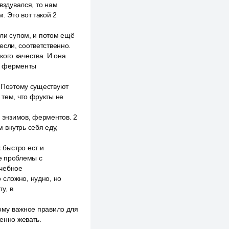
вздувался, то нам
. Это вот такой 2
ули супом, и потом ещё
если, соответственно.
ого качества. И она
ге ферменты
. Поэтому существуют
тем, что фрукты не
х энзимов, ферментов. 2
 внутрь себя еду,
к быстро ест и
ые проблемы с
ечебное
 сложно, нудно, но
у, в
тому важное правило для
ленно жевать.