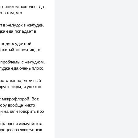
ишечником, конечно. Да.
 в том, что
 в желудок в желудке.
дка еда попадает в
ы поджелудочной
толстый кишечник, то
ть проблемы с желудком.
лудка еда очень плохо
тветственно, жёлчный
рует жиры, и уже это
с микрофлорой. Вот.
лору вообще никто
ди начали говорить про
рофлоры и иммунитета
процессов зависит как