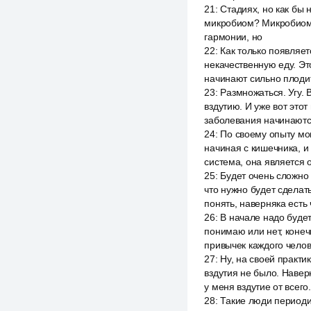
21
:
Стадиях, но как бы 
микробиом? Микробиом э
гармонии, но
22
:
Как только появляет
некачественную еду. Эт
начинают сильно плоди
23
:
Размножаться. Угу. 
вздутию. И уже вот это
заболевания начинаются
24
:
По своему опыту мог
начиная с кишечника, и
система, она является 
25
:
Будет очень сложно л
что нужно будет сделать
понять, наверняка есть ч
26
:
В начале надо будет
понимаю или нет, конеч
привычек каждого челове
27
:
Ну, на своей практик
вздутия не было. Навер
у меня вздутие от всего.
28
:
Такие люди периодич