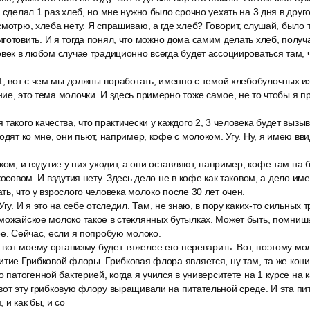
 сделал 1 раз хлеб, но мне нужно было срочно уехать на 3 дня в друго
мотрю, хлеба нету. Я спрашиваю, а где хлеб? Говорит, слушай, было та
отовить. И я тогда понял, что можно дома самим делать хлеб, получа
овек в любом случае традиционно всегда будет ассоциироваться там, чт
1, вот с чем мы должны поработать, именно с темой хлебобулочных изд
ие, это тема молочки. И здесь примерно тоже самое, не то чтобы я п
такого качества, что практически у каждого 2, 3 человека будет вызыва
одят ко мне, они пьют, например, кофе с молоком. Угу. Ну, я имею вв
ком, и вздутие у них уходит, а они оставляют, например, кофе там на
косовом. И вздутия нету. Здесь дело не в кофе как таковом, а дело им
ть, что у взрослого человека молоко после 30 лет очен.
Угу. И я это на себе отследил. Там, не знаю, в пору каких-то сильных
можайское молоко такое в стеклянных бутылках. Может быть, помнишь
ое. Сейчас, если я попробую молоко.
о вот моему организму будет тяжелее его переварить. Вот, поэтому м
итие Грибковой флоры. Грибковая флора является, ну там, та же кони
о патогенной бактерией, когда я учился в университете на 1 курсе на
вот эту грибковую флору выращивали на питательной среде. И эта пи
 и как бы, и со