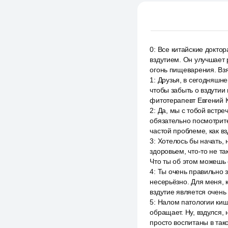
0
:
Все китайские доктор
вздутием. Он улучшает
огонь пищеварения. Взя
1
:
Друзья, в сегодняшне
чтобы забыть о вздутии
фитотерапевт Евгений К
2
:
Да, мы с тобой встре
обязательно посмотрит
частой проблеме, как вз
3
:
Хотелось бы начать, 
здоровьем, что-то не та
Что ты об этом можешь 
4
:
Ты очень правильно з
несерьёзно. Для меня, 
вздутие является очень
5
:
Налом патологии кише
обращает. Ну, вздулся, 
просто воспитаны в так