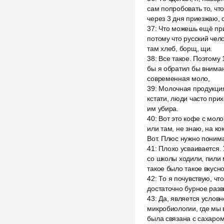
сам попробовать то, что
через 3 дня приезжаю, с
37
:
Что можешь ещё приг
потому что русский чел
там хлеб, борщ, щи.
38
:
Все такое. Поэтому 
бы я обратил бы вниман
современная моло,
39
:
Молочная продукция 
кстати, люди часто прих
им убира.
40
:
Вот это кофе с моло
или там, не знаю, на ко
Вот. Плюс нужно понима
41
:
Плохо усваивается. 
со школы ходили, пили 
такое было такое вкусн
42
:
То я почувствую, чт
достаточно бурное разв
43
:
Да, является условн
микробиологии, где мы 
была связана с сахаром,