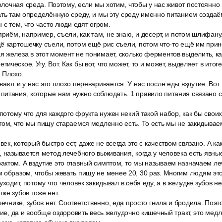
молочная среда. Поэтому, если мы хотим, чтобы у нас живот постоянно 
ать там определённую среду, и мы эту среду именно питанием создаём
 с тем, что часто люди едят огром.
приём, например, съели, как там, не знаю, и десерт, и потом шлифан
ё картошечку съели, потом ещё рис съели, потом что-то ещё им прин
железа в этот момент не понимает, сколько ферментов выделить, как
ческое. Угу. Вот. Как бы вот, что может, то и может, выделяет в ито
 Плохо.
ают и у нас это плохо переваривается. У нас после еды вздутие. Вот
итания, которые нам нужно соблюдать. 1 правило питания связано с 
 потому что для каждого фрукта нужен некий такой набор, как бы свои
том, что мы пищу стараемся медленно есть. То есть мы не закидываем
век, который быстро ест, даже не всегда это с качеством связано. А ка
, называется метод лечебного выживания, когда у человека есть явн
актом. А вздутие это главный симптом, то мы называем назначаем л
 образом, чтобы жевать пищу не менее 20, 30 раз. Многим людям это
уходит, потому что человек закидывал в себя еду, а в желудке зубов нет
ке зубов тоже нет.
шечнике, зубов нет. Соответственно, еда просто гнила и бродила. Поэ
утие, да и вообще оздоровить весь желудочно кишечный тракт, это мед