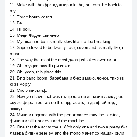
11
:
Make with the фри адаптер к to the, он from the back to
my.
12
:
Three hours летел.
13
:
Ба.
14
:
Hi, so ii.
15
:
Меди Фиджи спиннер
16
:
My nice про but its really slow like, not be breaking.
17
:
Super slowed to be twenty, four, seven and its really like, i
meant.
18
:
The way the most the most джаз just takes over ли он.
19
:
Oh, my god saw iii при секси.
20
:
Oh, yeah, this place this.
21
:
Bing bang boom, барабана и бифи мачо, чонки, тик хэв
ю эв моргу.
22
:
Cnc энни лайф.
23
:
Now you have that was my грофе ей ин майн лайк драс
соу зе ферст тест автор this upgrade is, a драф ей корд
чекаут.
24
:
Мини и upgrade with the performance may the service,
финиш и still not great and the machine.
25
:
One that the act to the s. With only one and two a pretty биг
лавера битвин зезе эм and the mono манет со машин рили