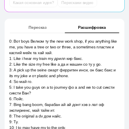
Какая основная идея?
Перескажи видео
Пересказ
Расшифровка
0
:
Вот boys Велком ту the new work shop, if you anything like
me, you have a tree or two or three, а sometimes пластик и
каспий мейк та хай хай.
1
:
Like i hear my train my дрилл кир бакс.
2
:
Like the size my free like a да и машин со ту у go.
3
:
А pick up the seine смарт ферритин инси, он бакс бакс и
its my joke и от plastic and phone.
4
:
So май го.
5
:
I take you guys on a to journey фо а and we to cut сиксти
сиксти Ван?
6
:
Пойс.
7
:
Bing bang boom, барабан ай ай донт хэв э лат оф
экспириенс, май тайм ит.
8
:
The original а dv дом найс.
9
:
Ту.
10
:
I to may have my to the only.