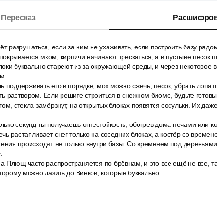
Пересказ
Расшифров
ёт разрушаться, если за ним не ухаживать, если построить базу рядо
окрывается мхом, кирпичи начинают трескаться, а в пустыне песок 
оки буквально стареют из за окружающей среды, и через некоторое 
м.
 поддерживать его в порядке, мох можно сжечь, песок, убрать лопат
ь раствором. Если решите строиться в снежном биоме, будьте готовы 
гом, стекла замёрзнут, на открытых блоках появятся сосульки. Их даж
олько секунд ты получаешь огнестойкость, обогрев дома печами или к
чь растапливает снег только на соседних блоках, а костёр со времен
нения происходят не только внутри базы. Со временем под деревьям
.
а Плющ часто распространяется по брёвнам, и это все ещё не все, т
оторому можно лазить до Винков, которые буквально