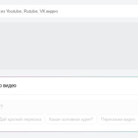
 из Youtube, Rutube, VK видео
о видео
т?
Дай краткий пересказ
Какая основная идея?
Перескажи видео