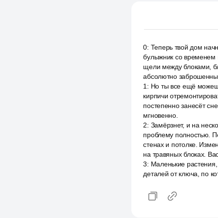
0
:
Теперь твой дом начн
булыжник со временем п
щели между блоками, бл
абсолютно заброшенны
1
:
Но ты все ещё можешь
кирпичи отремонтироват
постепенно занесёт сне
мгновенно.
2
:
Замёрзнет, и на неск
проблему полностью. Пе
стенах и потолке. Изме
на травяных блоках. Вас
3
:
Маленькие растения, 
деталей от ключа, по к