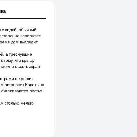
ка
м с водой, обычный
постепенно заполняет
время дом выглядит
ой, а треснувшие
к тому, что крышу
е можно съесть экран
острами не решит
ем оставляет Копоть на
и скапливаются листья
ам столько мелких