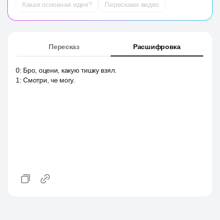
Какая основная идея?
Перескажи видео
Пересказ
Расшифровка
0
:
Бро, оцени, какую тишку взял.
1
:
Смотри, че могу.