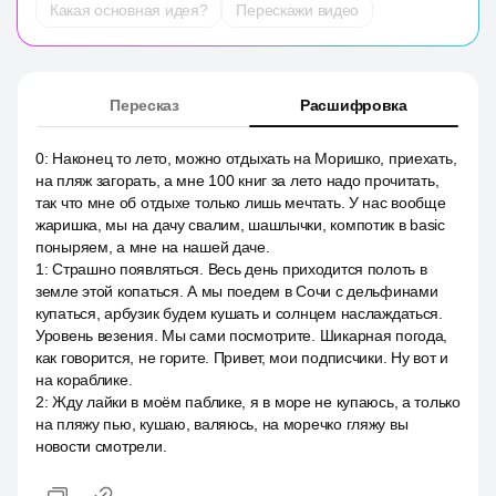
Какая основная идея?
Перескажи видео
Пересказ
Расшифровка
0
:
Наконец то лето, можно отдыхать на Моришко, приехать,
на пляж загорать, а мне 100 книг за лето надо прочитать,
так что мне об отдыхе только лишь мечтать. У нас вообще
жаришка, мы на дачу свалим, шашлычки, компотик в basic
поныряем, а мне на нашей даче.
1
:
Страшно появляться. Весь день приходится полоть в
земле этой копаться. А мы поедем в Сочи с дельфинами
купаться, арбузик будем кушать и солнцем наслаждаться.
Уровень везения. Мы сами посмотрите. Шикарная погода,
как говорится, не горите. Привет, мои подписчики. Ну вот и
на кораблике.
2
:
Жду лайки в моём паблике, я в море не купаюсь, а только
на пляжу пью, кушаю, валяюсь, на моречко гляжу вы
новости смотрели.