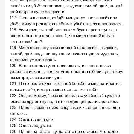
спасёт или убьёт остановись, выдохни, считай, до 5, не дай
этой искре в душе расцвести.
117
:
Гнев, как лавина, сойдёт минута решает, спасёт или
убьёт, минута решает, спасёт или убьёт, но если прорвался.
118
:
Если крик, ты знай, что за ним будет просто тупик, а
пепел остынет и станет ясней, что мира ценней нету в
жизни твоей что?
119
:
Мира цене нету в жизни твоей остановись, выдохни,
считай, до 5, ведь эти ступеньки начало пути, а мудрость,
терпение, умение ждать.
120
:
В гневе нельзя утешение искать, и в гневе нельзя
утешение искать, и только мгновенье ты выбери путь вокруг
посмотри, лови жизни суть.
121
:
Не в ярости сила в скрытой борьбе, и мир начинается
только в тебе, и мир начинается только в тебе.
122
:
Это, по моему, 1 раз повторила случайно в 1 куплете
слова из другого ну ладно, в следующий раз исправлюсь.
123
:
Ну вот, время потихонечку заканчивается, чтобы ещё
хотелось.
124
:
Спеть напоследок.
125
:
Сейчас подумаю.
126
:
Ну, это рано, это, ну, давайте про счастье. Что такое