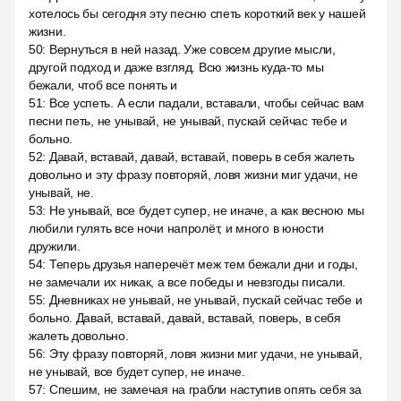
хотелось бы сегодня эту песню спеть короткий век у нашей
жизни.
50
:
Вернуться в ней назад. Уже совсем другие мысли,
другой подход и даже взгляд. Всю жизнь куда-то мы
бежали, чтоб все понять и
51
:
Все успеть. А если падали, вставали, чтобы сейчас вам
песни петь, не унывай, не унывай, пускай сейчас тебе и
больно.
52
:
Давай, вставай, давай, вставай, поверь в себя жалеть
довольно и эту фразу повторяй, ловя жизни миг удачи, не
унывай, не.
53
:
Не унывай, все будет супер, не иначе, а как весною мы
любили гулять все ночи напролёт, и много в юности
дружили.
54
:
Теперь друзья наперечёт меж тем бежали дни и годы,
не замечали их никак, а все победы и невзгоды писали.
55
:
Дневниках не унывай, не унывай, пускай сейчас тебе и
больно. Давай, вставай, давай, вставай, поверь, в себя
жалеть довольно.
56
:
Эту фразу повторяй, ловя жизни миг удачи, не унывай,
не унывай, все будет супер, не иначе.
57
:
Спешим, не замечая на грабли наступив опять себя за