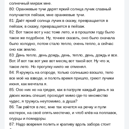
солнечный мираж мне.
80
:
Оранжевые тучи дарят яркий солнца лучик славный
получается пейзаж, мне оранжевые тучи.
81
:
Даёт яркий солнца лучик в сказку, превращается в
пейзаж, в сказку, превращается в пейзаж.
82
:
Вот такое вот у нас тоже лето, и в прошлом году было
такое же подобное. Ну, точнее сказать, оно было сначала
было холодно, потом стало тепло, очень тепло, а сейчас
оно как землю.
83
:
День тепло, день дождь, день, тепло, день, дождь и все.
Вот. И вот так вот уже вот месяц вот такой вот. Ну что ж,
такое лето. Но прогулку никто не отменял.
84
:
Я кружусь на огороде, только солнышко взошло, тело
все моё на взводе, и полоть время пришло, греют лучики
июня, как мечтала я.
85
:
Ооо них но на грядке, как в патруле каждый день я за
двоих жизнь спешит, проходит мимо где-то множество
чудес, я тружусь неутомимо, а душа?
86
:
Так рвётся в лес, мне так хочется на речку и пули
костерок, на своё опять местечко, и чтоб клёв на поплавок,
огурцы и помидоры.
87
:
Надо вовремя полить и крапиву вдоль забора стоит