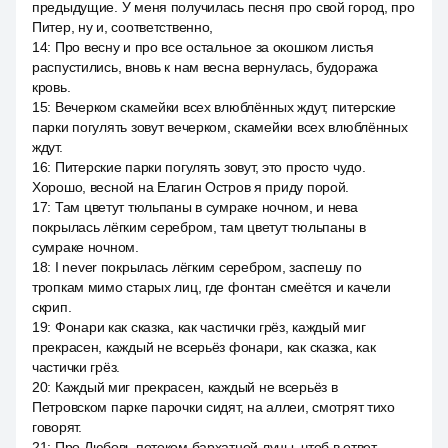
предыдущие. У меня получилась песня про свой город, про
Питер, ну и, соответственно,
14
:
Про весну и про все остальное за окошком листья
распустились, вновь к нам весна вернулась, будоража
кровь.
15
:
Вечерком скамейки всех влюблённых ждут, питерские
парки погулять зовут вечерком, скамейки всех влюблённых
ждут.
16
:
Питерские парки погулять зовут, это просто чудо.
Хорошо, весной на Елагин Остров я приду порой.
17
:
Там цветут тюльпаны в сумраке ночном, и нева
покрылась лёгким серебром, там цветут тюльпаны в
сумраке ночном.
18
:
I never покрылась лёгким серебром, заспешу по
тропкам мимо старых лиц, где фонтан смеётся и качели
скрип.
19
:
Фонари как сказка, как частички грёз, каждый миг
прекрасен, каждый не всерьёз фонари, как сказка, как
частички грёз.
20
:
Каждый миг прекрасен, каждый не всерьёз в
Петровском парке парочки сидят, на аллеи, смотрят тихо
говорят.
21
:
Про Любовь потоком бархатной луны, чтоб в ответ