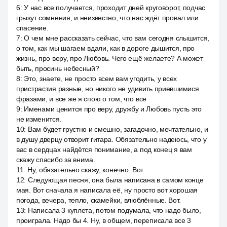
6
:
У нас все получается, проходит дней круговорот, подчас
грызут сомнения, и неизвестно, что нас ждёт провал или
спасение.
7
:
О чем мне рассказать сейчас, что вам сегодня слышится,
о том, как мы шагаем вдали, как в дороге дышится, про
жизнь, про веру, про Любовь. Чего ещё желаете? А может
быть, просинь небесный?
8
:
Это, знаете, не просто всем вам угодить, у всех
пристрастия разные, но никого не удивить приевшимися
фразами, и все же я спою о том, что все
9
:
Именами ценится про веру, дружбу и Любовь пусть это
не изменится.
10
:
Вам будет грустно и смешно, загадочно, мечтательно, и
в душу дверцу отворит гитара. Обязательно надеюсь, что у
вас в сердцах найдётся понимание, а под конец я вам
скажу спасибо за внима.
11
:
Ну, обязательно скажу, конечно. Вот.
12
:
Следующая песня, она была написана в самом конце
мая. Вот сначала я написала её, ну просто вот хорошая
погода, вечера, тепло, скамейки, влюблённые. Вот.
13
:
Написала 3 куплета, потом подумала, что надо было,
проиграла. Надо бы 4. Ну, в общем, переписала все 3