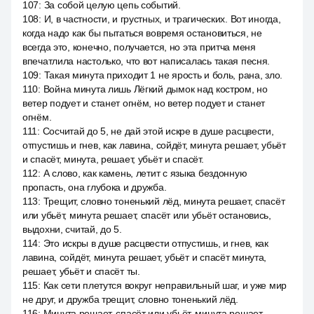
107
:
За собой целую цепь событий.
108
:
И, в частности, и грустных, и трагических. Вот иногда,
когда надо как бы пытаться вовремя остановиться, не
всегда это, конечно, получается, но эта притча меня
впечатлила настолько, что вот написалась такая песня.
109
:
Такая минута приходит 1 не ярость и боль, рана, зло.
110
:
Война минута лишь Лёгкий дымок над костром, но
ветер подует и станет огнём, но ветер подует и станет
огнём.
111
:
Сосчитай до 5, не дай этой искре в душе расцвести,
отпустишь и гнев, как лавина, сойдёт, минута решает, убьёт
и спасёт, минута, решает, убьёт и спасёт.
112
:
А слово, как камень, летит с языка бездонную
пропасть, она глубока и дружба.
113
:
Трещит, словно тоненький лёд, минута решает, спасёт
или убьёт, минута решает, спасёт или убьёт остановись,
выдохни, считай, до 5.
114
:
Это искры в душе расцвести отпустишь, и гнев, как
лавина, сойдёт, минута решает, убьёт и спасёт минута,
решает, убьёт и спасёт ты.
115
:
Как сети плетутся вокруг неправильный шаг, и уже мир
не друг, и дружба трещит, словно тоненький лёд.
116
:
Минута решает, спасёт или убьёт, минута решает,