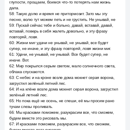
глупости, прощаем, боимся что-то потерять нам жизнь
дала.
58
:
Такую долю и время не притормозит. Зато мы эту
песню, волю тут можем петь и не грустить. Не унывай, не
59
:
Пускай сейчас тебе и больно, давай, вставай, давай,
вставай, поверь в себя жалеть довольно, и эту фразу
повторяй, ловя.
60
:
Жизни миг удачи не унывай, не унывай, все будет
супер, не иначе, и эту фразу повторяй, ловя жизни миг.
61
:
Удачи, не унывай, не унывай. Все будет супер, не
иначе. Вот.
62
:
Мир покрылся серым светом, мало солнечного света,
облака спускаются.
63
:
С небес и на кроне возле дома мокнет серая ворона,
загрустил зелёный летний лес.
64
:
И на клёне возле дома мокнет серая ворона, загрустил
зелёный летний лес.
65
:
Но пока ещё не осень, не спеши, её мы просим рано
тучам слезы проливать.
66
:
Мы красками поможем, разукрасим все, что сможем,
будем вместе это рисовать мы.
67
:
И красками поможем, разукрасим все, что сможем,
будем вместе лета рисовать.