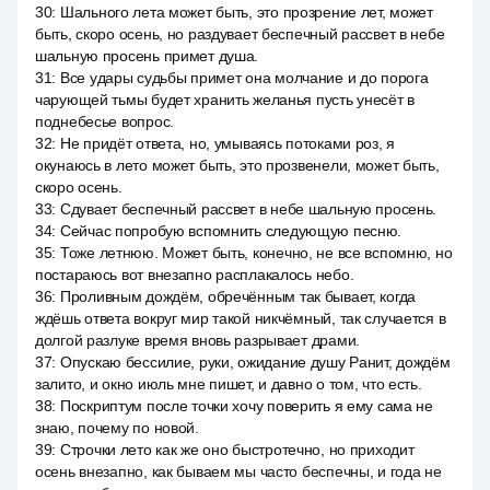
30
:
Шального лета может быть, это прозрение лет, может
быть, скоро осень, но раздувает беспечный рассвет в небе
шальную просень примет душа.
31
:
Все удары судьбы примет она молчание и до порога
чарующей тьмы будет хранить желанья пусть унесёт в
поднебесье вопрос.
32
:
Не придёт ответа, но, умываясь потоками роз, я
окунаюсь в лето может быть, это прозвенели, может быть,
скоро осень.
33
:
Сдувает беспечный рассвет в небе шальную просень.
34
:
Сейчас попробую вспомнить следующую песню.
35
:
Тоже летнюю. Может быть, конечно, не все вспомню, но
постараюсь вот внезапно расплакалось небо.
36
:
Проливным дождём, обречённым так бывает, когда
ждёшь ответа вокруг мир такой никчёмный, так случается в
долгой разлуке время вновь разрывает драми.
37
:
Опускаю бессилие, руки, ожидание душу Ранит, дождём
залито, и окно июль мне пишет, и давно о том, что есть.
38
:
Поскриптум после точки хочу поверить я ему сама не
знаю, почему по новой.
39
:
Строчки лето как же оно быстротечно, но приходит
осень внезапно, как бываем мы часто беспечны, и года не