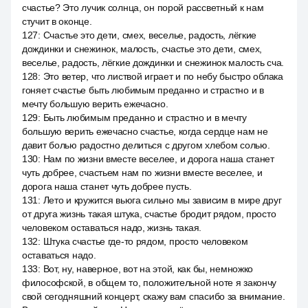
счастье? Это лучик солнца, он порой рассветный к нам
стучит в оконце.
127
:
Счастье это дети, смех, веселье, радость, лёгкие
дождинки и снежинок, малость, счастье это дети, смех,
веселье, радость, лёгкие дождинки и снежинок малость сча.
128
:
Это ветер, что листвой играет и по небу быстро облака
гоняет счастье быть любимым преданно и страстно и в
мечту большую верить ежечасно.
129
:
Быть любимым преданно и страстно и в мечту
большую верить ежечасно счастье, когда сердце нам не
давит болью радостно делиться с другом хлебом солью.
130
:
Нам по жизни вместе веселее, и дорога наша станет
чуть добрее, счастьем нам по жизни вместе веселее, и
дорога наша станет чуть добрее пусть.
131
:
Лето и кружится вьюга сильно мы зависим в мире друг
от друга жизнь такая штука, счастье бродит рядом, просто
человеком оставаться надо, жизнь такая.
132
:
Штука счастье где-то рядом, просто человеком
оставаться надо.
133
:
Вот, ну, наверное, вот на этой, как бы, немножко
философской, в общем то, положительной ноте я закончу
свой сегодняшний концерт, скажу вам спасибо за внимание.