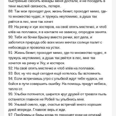
быстренько скосить комары меня достали, и не посидеть в
тени мыслей связность, потеря.
88
:
Так мои проходят дни, жизнь бежит, проходит мимо, где-
то множество чудес, я тружусь неутомимо, а душа так
рвётся в лес, мне так хочет.
89
:
На речку и хуи хостеров, на своё опять местечко, и чтоб
клёв на поплавок, я в контакте не зависну, огородом занята.
90
:
Тебя из бочки брызну вместо речки, вот дела, и
заботится природа обо всех моих мечтах солнце палит с
небосвода и проволка на устах.
91
:
Жизнь бежит, проходит мимо, где-то множество чудес, я
тружусь неутомимо, а душа так рвётся в лес, мне так
хочется на речку и Уху, и костерок.
92
:
На своё опять местечко и чтоб клёв на поплавок.
93
:
Вот, ну что ещё сегодня ещё хотелось бы вспомнить.
94
:
Если встречаешь утро с улыбкой ждут тебя чудеса, не
бойся в пути совершить ошибку. На помощь придут небеса,
тепло от.
95
:
Улыбки потянется, ширится круг друзей от тревоги пыль
останется главное не Робей ты улыбнись мне.
96
:
Унывай смело, иди, счастье встречай много хороших
дней впереди. Главное верь и жди.
97
:
Проблемы и беды когда-то проходят руки не опускай