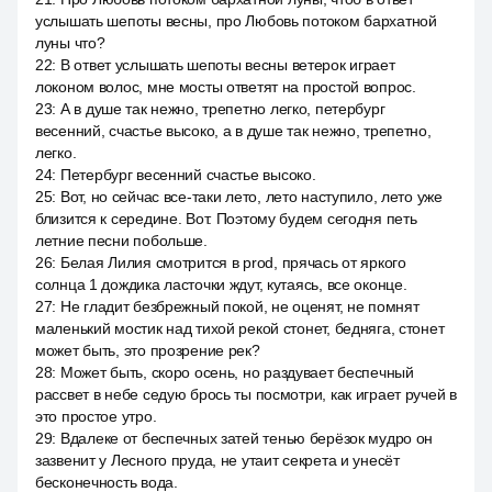
услышать шепоты весны, про Любовь потоком бархатной
луны что?
22
:
В ответ услышать шепоты весны ветерок играет
локоном волос, мне мосты ответят на простой вопрос.
23
:
А в душе так нежно, трепетно легко, петербург
весенний, счастье высоко, а в душе так нежно, трепетно,
легко.
24
:
Петербург весенний счастье высоко.
25
:
Вот, но сейчас все-таки лето, лето наступило, лето уже
близится к середине. Вот. Поэтому будем сегодня петь
летние песни побольше.
26
:
Белая Лилия смотрится в prod, прячась от яркого
солнца 1 дождика ласточки ждут, кутаясь, все оконце.
27
:
Не гладит безбрежный покой, не оценят, не помнят
маленький мостик над тихой рекой стонет, бедняга, стонет
может быть, это прозрение рек?
28
:
Может быть, скоро осень, но раздувает беспечный
рассвет в небе седую брось ты посмотри, как играет ручей в
это простое утро.
29
:
Вдалеке от беспечных затей тенью берёзок мудро он
зазвенит у Лесного пруда, не утаит секрета и унесёт
бесконечность вода.