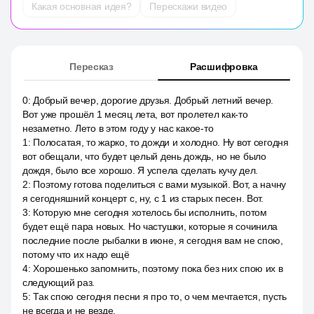
Какая основная идея?
Перескажи видео
Пересказ
Расшифровка
0
:
Добрый вечер, дорогие друзья. Добрый летний вечер.
Вот уже прошёл 1 месяц лета, вот пролетел как-то
незаметно. Лето в этом году у нас какое-то
1
:
Полосатая, то жарко, то дожди и холодно. Ну вот сегодня
вот обещали, что будет целый день дождь, но не было
дождя, было все хорошо. Я успела сделать кучу дел.
2
:
Поэтому готова поделиться с вами музыкой. Вот, а начну
я сегодняшний концерт с, ну, с 1 из старых песен. Вот.
3
:
Которую мне сегодня хотелось бы исполнить, потом
будет ещё пара новых. Но частушки, которые я сочинила
последние после рыбалки в июне, я сегодня вам не спою,
потому что их надо ещё
4
:
Хорошенько запомнить, поэтому пока без них спою их в
следующий раз.
5
:
Так спою сегодня песни я про то, о чем мечтается, пусть
не всегда и не везде.