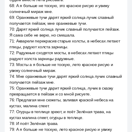
68
:
А я больше не тоскую, это красное рисую и увижу
солнечный мираж мне.
69
:
Оранжевые тучи дарят яркий солнца лучик славный
получается пейзаж, мне оранжевые тучи.
70
:
Дарят яркий солнца лучик славный получается пейзаж.
Я сама себе не верю, но смешала.
71
:
Акварели перекрасив старые холсты, в небесах летают
птицы, радуют холста зарницы.
72
:
Радужные сходятся мосты, в небесах летают птицы
радуют холста зарницы радужные.
73
:
Мосты а я больше не тоскую, лето красное рисую и
увижу солнечный мираж.
74
:
Мне оранжевые тучи дарят яркий солнца лучик славный
получается пейзаж мне.
75
:
Оранжевые тучи дарит яркий солнца, лучик в сказку
превращается в пейзаж и со мной рисуете.
76
:
Предлагая мне сюжеты, заливая краской небеса на
кустах, малина спеет.
77
:
Огурцы в теплице зреют, и поёт Зелёная трава, на
кустах малина спеет, огурцы в теплице.
78
:
И поёт Зелёная трава.
79
:
А я больше не тоскую, лето красное рисую и увижу