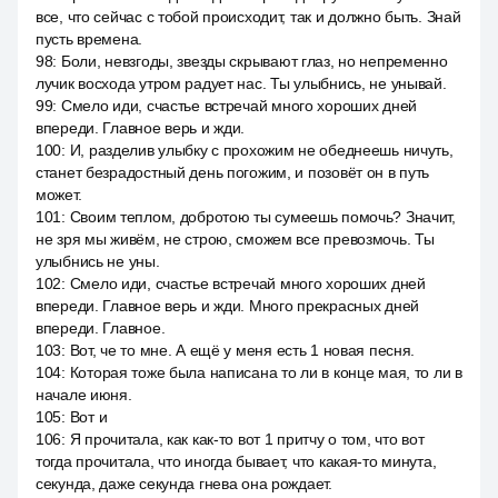
все, что сейчас с тобой происходит, так и должно быть. Знай
пусть времена.
98
:
Боли, невзгоды, звезды скрывают глаз, но непременно
лучик восхода утром радует нас. Ты улыбнись, не унывай.
99
:
Смело иди, счастье встречай много хороших дней
впереди. Главное верь и жди.
100
:
И, разделив улыбку с прохожим не обеднеешь ничуть,
станет безрадостный день погожим, и позовёт он в путь
может.
101
:
Своим теплом, добротою ты сумеешь помочь? Значит,
не зря мы живём, не строю, сможем все превозмочь. Ты
улыбнись не уны.
102
:
Смело иди, счастье встречай много хороших дней
впереди. Главное верь и жди. Много прекрасных дней
впереди. Главное.
103
:
Вот, че то мне. А ещё у меня есть 1 новая песня.
104
:
Которая тоже была написана то ли в конце мая, то ли в
начале июня.
105
:
Вот и
106
:
Я прочитала, как как-то вот 1 притчу о том, что вот
тогда прочитала, что иногда бывает, что какая-то минута,
секунда, даже секунда гнева она рождает.