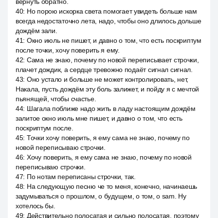
вернуть обратно.
40
:
Но порою искорка света помогает увидеть больше нам
всегда недостаточно лета, надо, чтобы оно длилось дольше
дождём зали.
41
:
Окно июль не пишет, и давно о том, что есть поскриптум
после точки, хочу поверить я ему.
42
:
Сама не знаю, почему по новой переписывает строчки,
плачет дождик, а сердце тревожно подаёт сигнал сигнал.
43
:
Оно устало и больше не может контролировать, нет,
Накала, пусть дождём эту боль залижет, и пойду я с мечтой
пьянящей, чтобы счастье.
44
:
Шагала поближе надо жить в ладу настоящим дождём
залитое окно июль мне пишет, и давно о том, что есть
поскриптум после.
45
:
Точки хочу поверить, я ему сама не знаю, почему по
новой переписываю строчки.
46
:
Хочу поверить, я ему сама не знаю, почему по новой
переписываю строчки.
47
:
По нотам переписаны строчки, так.
48
:
На следующую песню че то меня, конечно, начинаешь
задумываться о прошлом, о будущем, о том, о sam. Ну
хотелось бы.
49
:
Действительно полосатая и сильно полосатая, поэтому