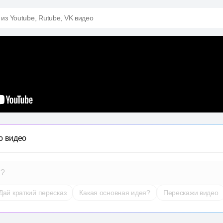
 из Youtube, Rutube, VK видео
о видео
т?
Дай краткий пересказ
Какая основная идея?
Перескажи видео