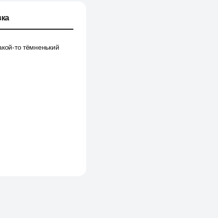
ка
акой-то тёмненький