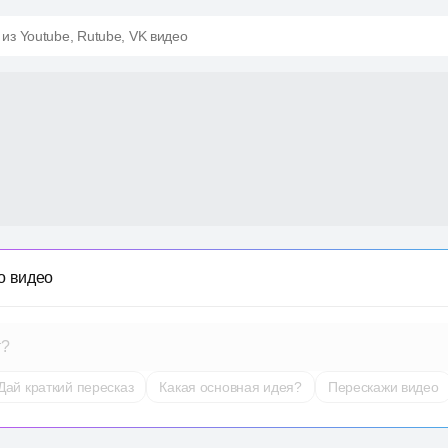
 из Youtube, Rutube, VK видео
о видео
т?
Дай краткий пересказ
Какая основная идея?
Перескажи видео