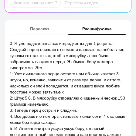
Какая основная идея?
Перескажи видео
Пересказ
Расшифровка
0
:
Я уже подготовила все ингредиенты для 1 рецепта.
Сладкий перец очищаю от семян и нарезаю на небольшие
кусочки вот как-то так, чтоб в мясорубку легко было
забрасывать сладкого перца. Я обычно беру полтора
килограмма. Это
1
:
Уже очищенного перца острого нам обычно хватает 3
штуки, но, конечно, зависит и от размера перца, и от того,
насколько он злой попадается, и от вашего вкуса любите
поострее можно взять таких
2
:
Штук 5 6. В мясорубку отправляю очищенный чеснок 150
граммов измельчаю.
3
:
Теперь перец острый и сладкий.
4
:
Все добавляю полторы столовые ложки соли, 4 столовые
ложки без горки сахара.
5
:
И 75 миллилитров уксуса уксус беру, столовый,
девятипроцентный перемешиваю и даю постоять аджике