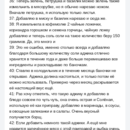
36
:
Теперь зелень, петрушка и базилик можно зелень также
измельчить в мясорубке, но я обычно нарезаю ножом.
Вначале петрушка, я использую только листья.
37
:
Добавляю в миску и базилик нарезаю и сюда же.
38
:
Я измельчила в кофемолке 2 чайные ложечки,
кориандра горошком и семена горчицы, чайную ложку
добавляю и теперь соль соли на такое количество беру 150
граммов. Да, это много и
39
:
Это не ошибка, именно столько всегда и добавляю
благодаря большому количеству соли аджика отлично
хранится в течение года и даже больше перемешиваю все
ингредиенты и раскладываю по баночкам.
40
:
Ставлю в холодильник и в течение месяца баночки не
открываю. Аджика должна настояться, и только потом её
можно использовать. Примерно через месяц раскрывается
её настоящий вкус ещё.
41
:
Раз хочу отметить, что такую аджику я добавляю в
блюдо совсем по чуть чуть, она очень острая и Солёная,
использую её как приправу, добавляю в маринады, в соусы,
в овощные запеканки и в салаты. Очень вкусный
получается борщ.
42
:
Если добавить немного такой аджики. А ещё мне
нравится запечённое мясо с этой приправой и рыбка очень