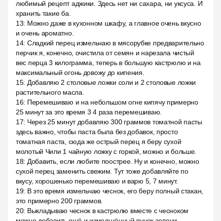
любимый рецепт аджики. Здесь нет ни сахара, ни уксуса. И
хранить такие ба.
13
:
Можно даже в кухонном шкафу, а главное очень вкусно
и очень ароматно.
14
:
Сладкий перец измельчаю в мясорубке предварительно
перчик я, конечно, очистила от семян и нарезала чистый
вес перца 3 килограмма, теперь в большую кастрюлю и на
максимальный огонь довожу до кипения.
15
:
Добавляю 2 столовые ложки соли и 2 столовые ложки
растительного масла.
16
:
Перемешиваю и на небольшом огне кипячу примерно
25 минут за это время 3 4 раза перемешиваю.
17
:
Через 25 минут добавляю 300 граммов томатной пасты
здесь важно, чтобы паста была без добавок, просто
томатная паста, сюда же острый перец я беру сухой
молотый Чили 1 чайную ложку с горкой, можно и больше.
18
:
Добавить, если любите поострее. Ну и конечно, можно
сухой перец заменить свежим. Тут тоже добавляйте по
вкусу, хорошенько перемешиваю и варю 5, 7 минут.
19
:
В это время измельчаю чеснок, его беру полный стакан,
это примерно 200 граммов.
20
:
Выкладываю чеснок в кастрюлю вместе с чесноком
можно добавить ещё и измельчённый пучок зелени