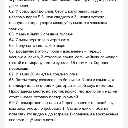
до кипения.
62
:
И сразу достаю слив, беру 1 килограмм, чищу и
нарезаю перец 5 6 штук сладкого и 3 штучки острого,
пропускаю перец через мясорубку вместе с чесноком
чеснока.
63
:
У меня было 2 средние головки.
64
:
Сливы перетираю через сито.
65
:
Получается вот такое пюре.
66
:
Добавляю к этому пюре измельчённый перец с
чесноком, сахар, 2 столовые ложки, соль, чайную ложечку с
горкой и приправу хмели сунели, 15 граммов. Хорошо
перемеши.
67
:
И варю 20 минут на среднем огне.
68
:
Затем сразу разливаю по баночкам банки и крышки, я
предварительно стерилизую, храню такой соус в тёмном
Прохладном месте, но это так вкусно, что долго он у нас не
стоит, иногда готовлю повторно зимой.
69
:
Из замороженных слив и Перцев напишите, какой соус
вам захотелось попробовать 1. Ставьте лайк, чтобы не
потерять это видео и до встречи. В следующее воскресенье
впереди ещё много всего.