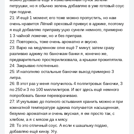
петрушки, но я обычно зелень добавляю в уже готовый соус
при подаче.
21
:
И ещё 1 момент, его тоже можно пропустить, но нам
очень нравится Лёгкий ореховый привкус в аджике, поэтому
я ещё добавляю приправу уцхо сунели немного, примерно
1 3 чайной ложечки, но и без приправ.
22
:
Повторюсь, тоже очень ароматно и вкусно.
23
:
Варю на медленном огне ещё 7 минут, затем сразу
разливаю аджику по баночкам банки я, конечно же,
предварительно простерилизовала, а крышки прокипятила.
24
:
Закрываю плотненько.
25
:
И наполняю остальные баночки выход примерно 3
литра.
26
:
В этот раз у меня получилось 4 поллитровых баночки, 3
по 250 и 3 по 100 миллилитров. И вот здесь ещё немного
попробовать банки переворачиваю.
27
:
И укутываю до полного остывания хранить можно и при
комнатной температуре аджика получается насыщенная,
безумно ароматная и очень вкусная, я ем просто так, с
хлебом, а я с мясом да к мясу.
28
:
То это отличный соус. А если к шашлыку подаю,
добавляю ещё кинзу. Угу.