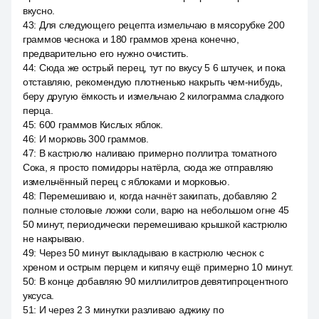
вкусно.
43
:
Для следующего рецепта измельчаю в мясорубке 200
граммов чеснока и 180 граммов хрена конечно,
предварительно его нужно очистить.
44
:
Сюда же острый перец, тут по вкусу 5 6 штучек, и пока
отставляю, рекомендую плотненько накрыть чем-нибудь,
беру другую ёмкость и измельчаю 2 килограмма сладкого
перца.
45
:
600 граммов Кислых яблок.
46
:
И морковь 300 граммов.
47
:
В кастрюлю наливаю примерно поллитра томатного
Сока, я просто помидоры натёрла, сюда же отправляю
измельчённый перец с яблоками и морковью.
48
:
Перемешиваю и, когда начнёт закипать, добавляю 2
полные столовые ложки соли, варю на небольшом огне 45
50 минут, периодически перемешиваю крышкой кастрюлю
не накрываю.
49
:
Через 50 минут выкладываю в кастрюлю чеснок с
хреном и острым перцем и кипячу ещё примерно 10 минут.
50
:
В конце добавляю 90 миллилитров девятипроцентного
уксуса.
51
:
И через 2 3 минутки разливаю аджику по