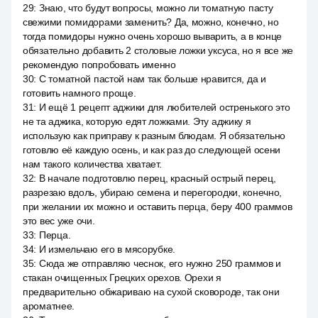
29
:
Знаю, что будут вопросы, можно ли томатную пасту
свежими помидорами заменить? Да, можно, конечно, но
тогда помидоры нужно очень хорошо выварить, а в конце
обязательно добавить 2 столовые ложки уксуса, но я все же
рекомендую попробовать именно
30
:
С томатной пастой нам так больше нравится, да и
готовить намного проще.
31
:
И ещё 1 рецепт аджики для любителей остренького это
не та аджика, которую едят ложками. Эту аджику я
использую как приправу к разным блюдам. Я обязательно
готовлю её каждую осень, и как раз до следующей осени
нам такого количества хватает.
32
:
В начале подготовлю перец, красный острый перец,
разрезаю вдоль, убираю семена и перегородки, конечно,
при желании их можно и оставить перца, беру 400 граммов
это вес уже очи.
33
:
Перца.
34
:
И измельчаю его в мясорубке.
35
:
Сюда же отправляю чеснок, его нужно 250 граммов и
стакан очищенных Грецких орехов. Орехи я
предварительно обжариваю на сухой сковороде, так они
ароматнее.