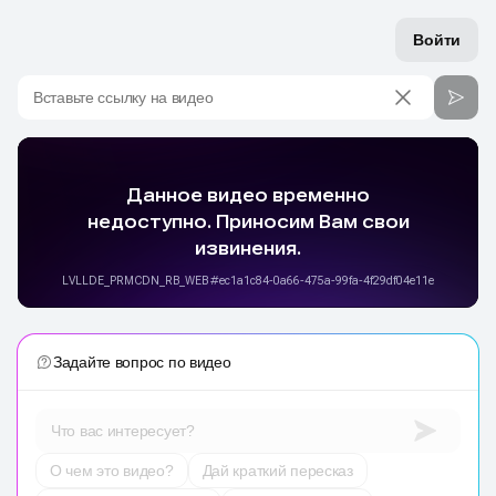
Войти
Вставьте ссылку на видео
Задайте вопрос по видео
Что вас интересует?
О чем это видео?
Дай краткий пересказ