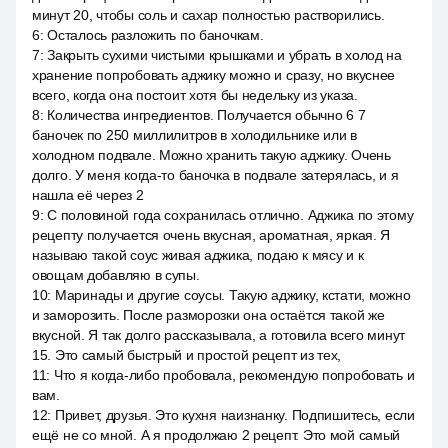
минут 20, чтобы соль и сахар полностью растворились.
6
:
Осталось разложить по баночкам.
7
:
Закрыть сухими чистыми крышками и убрать в холод на
хранение попробовать аджику можно и сразу, но вкуснее
всего, когда она постоит хотя бы недельку из указа.
8
:
Количества ингредиентов. Получается обычно 6 7
баночек по 250 миллилитров в холодильнике или в
холодном подвале. Можно хранить такую аджику. Очень
долго. У меня когда-то баночка в подвале затерялась, и я
нашла её через 2
9
:
С половиной года сохранилась отлично. Аджика по этому
рецепту получается очень вкусная, ароматная, яркая. Я
называю такой соус живая аджика, подаю к мясу и к
овощам добавляю в супы.
10
:
Маринады и другие соусы. Такую аджику, кстати, можно
и заморозить. После разморозки она остаётся такой же
вкусной. Я так долго рассказывала, а готовила всего минут
15. Это самый быстрый и простой рецепт из тех,
11
:
Что я когда-либо пробовала, рекомендую попробовать и
вам.
12
:
Привет, друзья. Это кухня наизнанку. Подпишитесь, если
ещё не со мной. А я продолжаю 2 рецепт. Это мой самый