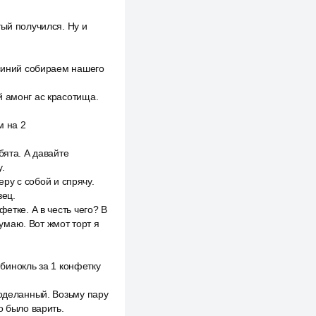
тый получился. Ну и
 синий собираем нашего
й амонг ас красотища.
м на 2
бята. А давайте
.
еру с собой и спрячу.
зец.
етке. А в честь чего? В
думаю. Вот жмот торт я
 бинокль за 1 конфетку
доделанный. Возьму пару
о было варить.