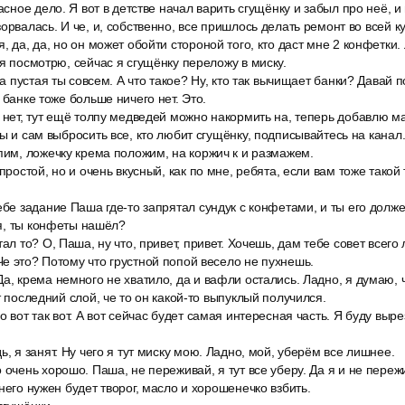
асное дело. Я вот в детстве начал варить сгущёнку и забыл про неё, и
орвалась. И че, и, собственно, все пришлось делать ремонт во всей к
, да, да, но он может обойти стороной того, кто даст мне 2 конфетки. 
 я посмотрю, сейчас я сгущёнку переложу в миску.
ка пустая ты совсем. А что такое? Ну, кто так вычищает банки? Давай п
 банке тоже больше ничего нет. Это.
 нет, тут ещё толпу медведей можно накормить на, теперь добавлю м
бы и сам выбросить все, кто любит сгущёнку, подписывайтесь на канал
пим, ложечку крема положим, на коржич к и размажем.
 простой, но и очень вкусный, как по мне, ребята, если вам тоже такой
ебе задание Паша где-то запрятал сундук с конфетами, и ты его долж
узя, ты конфеты нашёл?
тал то? О, Паша, ну что, привет, привет. Хочешь, дам тебе совет всего
е это? Потому что грустной попой весело не пухнешь.
а, крема немного не хватило, да и вафли остались. Ладно, я думаю, 
т последний слой, че то он какой-то выпуклый получился.
о вот так вот. А вот сейчас будет самая интересная часть. Я буду выре
ь, я занят. Ну чего я тут миску мою. Ладно, мой, уберём все лишнее.
 очень хорошо. Паша, не переживай, я тут все уберу. Да я и не пере
него нужен будет творог, масло и хорошенечко взбить.