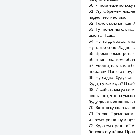
60
:
Я пока ещё положу 
61
:
Угу. Обрежем лишнее
ладно, это мастика.
62
:
Тоже стала мягкая.
63
:
Тут полеплю слегка,
амонга Паша.
64
:
Ну, ты думаешь, мн
Ну, такое себе. Ладно, 
65
:
Время посмотреть, ч
66
:
Блин, она тоже обал
67
:
Ребята, вам какая б
поставим Паше за труды
68
:
Ну ладно, буду есть 
Куда, ну как куда? В се
69
:
И сейчас мы узнаем,
честь того, что ты умык
буду делать из вафельн
70
:
Заготовку сначала о
71
:
Готово. Примеряем. 
и посмотри на, ну и где 
72
:
Куда смотреть то? А
баночек сгущёнки. Прав