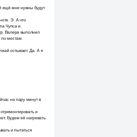
й ещё мне нужны будут
ноте. Э. А что
па Чупса и.
тр. Валера выполнил
м по местам.
кай остывает. Да. А я
йчас на пару минут в
 отремонтировать и
ет. Будем её нагревать
ывать и пытаться