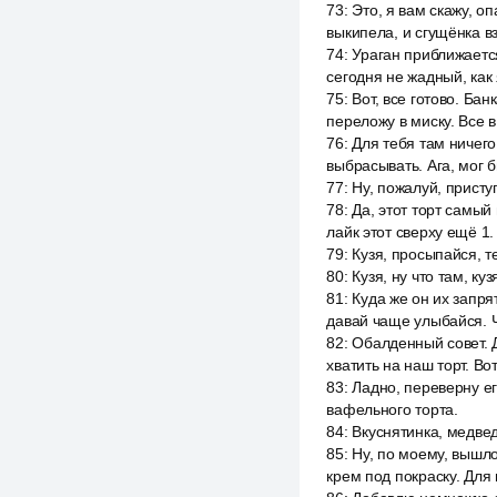
73
:
Это, я вам скажу, оп
выкипела, и сгущёнка вз
74
:
Ураган приближается
сегодня не жадный, как
75
:
Вот, все готово. Бан
переложу в миску. Все в
76
:
Для тебя там ничего
выбрасывать. Ага, мог 
77
:
Ну, пожалуй, присту
78
:
Да, этот торт самый
лайк этот сверху ещё 1.
79
:
Кузя, просыпайся, т
80
:
Кузя, ну что там, к
81
:
Куда же он их запря
давай чаще улыбайся. Ч
82
:
Обалденный совет. Д
хватить на наш торт. Во
83
:
Ладно, переверну ег
вафельного торта.
84
:
Вкуснятинка, медвед
85
:
Ну, по моему, вышло
крем под покраску. Для 