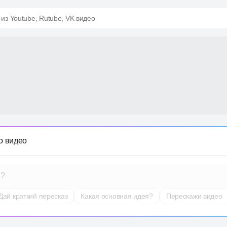
 из Youtube, Rutube, VK видео
о видео
т?
Дай краткий пересказ
Какая основная идея?
Перескажи видео