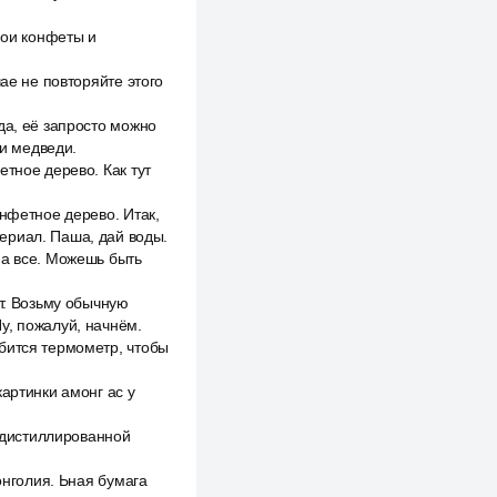
мои конфеты и
ае не повторяйте этого
да, её запросто можно
ди медведи.
тное дерево. Как тут
онфетное дерево. Итак,
ериал. Паша, дай воды.
на все. Можешь быть
ёт. Возьму обычную
у, пожалуй, начнём.
бится термометр, чтобы
артинки амонг ас у
ь дистиллированной
онголия. Ьная бумага