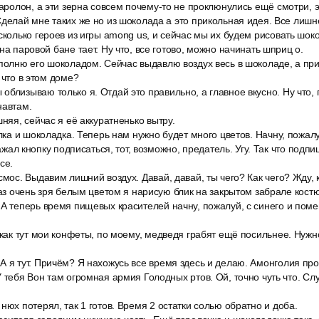
паролон, а эти зерна совсем почему-то не проклюнулись ещё смотри, э
Сделай мне таких же но из шоколада а это прикольная идея. Все лишне
сколько героев из игры among us, и сейчас мы их будем рисовать шок
на паровой бане тает. Ну что, все готово, можно начинать шприц о.
полню его шоколадом. Сейчас выдавлю воздух весь в шоколаде, а пр
 что в этом доме?
облизываю только я. Отдай это правильно, а главное вкусно. Ну что
навтам.
шняя, сейчас я её аккуратненько вытру.
елка и шоколадка. Теперь нам нужно будет много цветов. Начну, пожалу
нажал кнопку подписаться, тот, возможно, предатель. Угу. Так что подпи
се.
смос. Выдавим лишний воздух. Давай, давай, ты чего? Как чего? Жду,
 раз очень зря белым цветом я нарисую блик на закрытом забрале кост
 А теперь время пищевых красителей начну, пожалуй, с синего и по
 как тут мои конфеты, по моему, медведя грабят ещё посильнее. Нуж
 я тут. Причём? Я нахожусь все время здесь и делаю. Амонголия проси
 тебя Вон там огромная армия Голодных ртов. Ой, точно чуть что. Слу
нюх потерял, так 1 готов. Время 2 остатки солью обратно и доба.