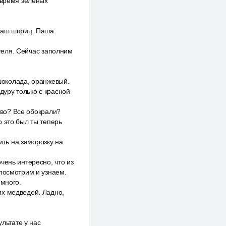
 время зелёных
наш шприц. Паша.
ателя. Сейчас заполним
 шоколада, оранжевый.
уру только с красной
ство? Все обокрали?
 это был ты теперь
ить на заморозку на
чень интересно, что из
 посмотрим и узнаем.
емного.
их медведей. Ладно,
ультате у нас