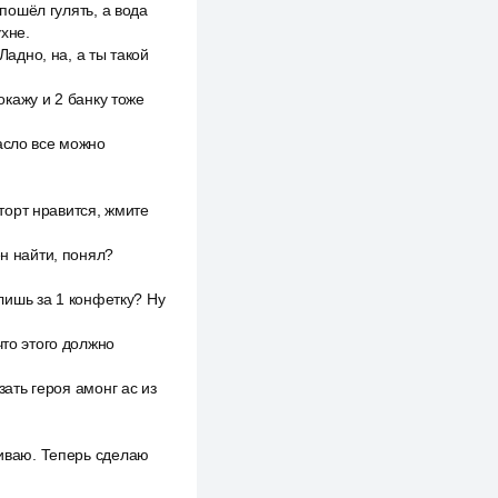
 пошёл гулять, а вода
ухне.
Ладно, на, а ты такой
окажу и 2 банку тоже
асло все можно
.
 торт нравится, жмите
ен найти, понял?
 лишь за 1 конфетку? Ну
что этого должно
зать героя амонг ас из
живаю. Теперь сделаю