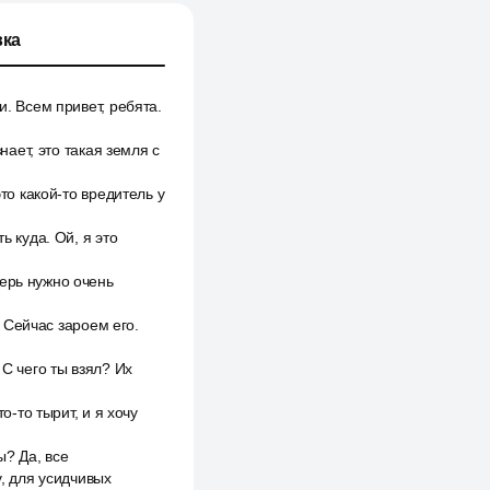
ка
и. Всем привет, ребята.
нает, это такая земля с
то какой-то вредитель у
ь куда. Ой, я это
перь нужно очень
. Сейчас зароем его.
 С чего ты взял? Их
о-то тырит, и я хочу
ы? Да, все
у, для усидчивых