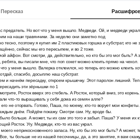
Пересказ
Расшифров
ас предатель. Но вот что у меня вышло. Медведи. Ой, и медведи украл
рим на наши травянчики. За неделю они заметно под
о тесно, поэтому я купил им 2 пластиковых горшка и субстрат, кто не з
щённо, сейчас мы его пересыпем, и во 2 тоже.
ой айфон. Вот смотри, да, действительно, но кто бы это мог быть? А э
, ребята, вы писали мне, что поп сокет можно клеить прямо на чехол.
 что у меня вышло. Валерка отклеился, но теперь его можно клеить хот
отдай, спасибо, досыплю наш субстрат.
ем и начнём пересадку, откроем крышечку. Этот паролон лишний. Те
ересадить эти зёрнышки по 1
мотрите, Росток вверх это стебель. А Росток, который вниз, это корень
вали что-то выращивать у себя дома из семян алле?
его не оторвать. Готово, Паша, по моему, кто-то ворует мои конфеты.
аждым днём. Пойдём покажу. Смотри сам. Ну, вроде бы.
 было больше. А может, ты их сам это того и забыл. Паша? У меня их кт
ующий Росток. Угу. Медведи, кто-то из вас украл.
моего неприкосновенного запаса. Ну, кто бы это мог быть? А может, т
Все, ты больше не из нашей песочницы, да, а это занятие, я вам скаж