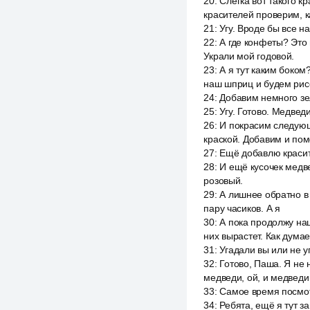
20
:
Слегка вот такого к
красителей проверим, к
21
:
Угу. Вроде бы все н
22
:
А где конфеты? Это
Украли мой годовой.
23
:
А я тут каким боком
наш шприц и будем рис
24
:
Добавим немного зел
25
:
Угу. Готово. Медвед
26
:
И покрасим следующ
краской. Добавим и пом
27
:
Ещё добавлю красите
28
:
И ещё кусочек медв
розовый.
29
:
А лишнее обратно в 
пару часиков. А я
30
:
А пока продолжу наш
них вырастет. Как дума
31
:
Угадали вы или не у
32
:
Готово, Паша. Я не
медведи, ой, и медведи 
33
:
Самое время посмотр
34
:
Ребята, ещё я тут з