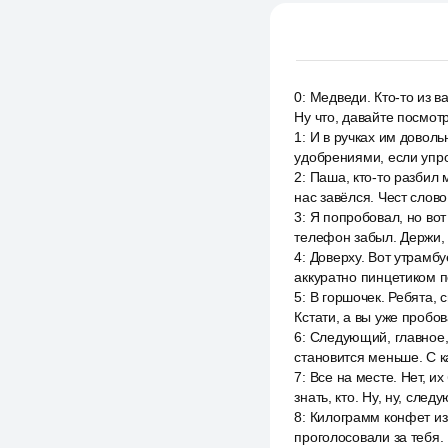
0
:
Медведи. Кто-то из в
Ну что, давайте посмот
1
:
И в ручках им довольн
удобрениями, если упро
2
:
Паша, кто-то разбил м
нас завёлся. Чест слово
3
:
Я попробовал, но вот
телефон забыл. Держи, 
4
:
Доверху. Вот утрамбу
аккуратно пинцетиком п
5
:
В горшочек. Ребята, с
Кстати, а вы уже пробо
6
:
Следующий, главное, 
становится меньше. С к
7
:
Все на месте. Нет, их
знать, кто. Ну, ну, след
8
:
Килограмм конфет из 
проголосовали за тебя. 