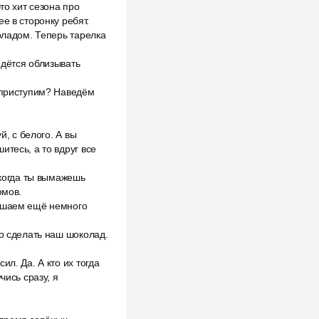
то хит сезона про
е в сторонку ребят.
оладом. Теперь тарелка
идётся облизывать
, приступим? Наведём
й, с белого. А вы
шитесь, а то вдруг все
 когда ты вымажешь
юмов.
мешаем ещё немного
но сделать наш шоколад.
л. Да. А кто их тогда
чись сразу, я