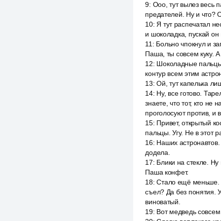
9
:
Ооо, тут вылез весь 
предателей. Ну и что? 
10
:
Я тут распечатал не
и шоколадка, пускай он 
11
:
Больно чпокнул и за
Паша, ты совсем куку. А
12
:
Шоколадные пальцы 
контур всем этим астро
13
:
Ой, тут капелька ли
14
:
Ну, все готово. Тар
знаете, что тот, кто не 
проголосуют против, и в
15
:
Привет, открытый ко
пальцы. Угу. Не в этот
16
:
Наших астронавтов.
додела.
17
:
Блики на стекле. Ну
Паша конфет.
18
:
Стало ещё меньше. А
съел? Да без понятия. У
виноватый.
19
:
Вот медведь совсем 