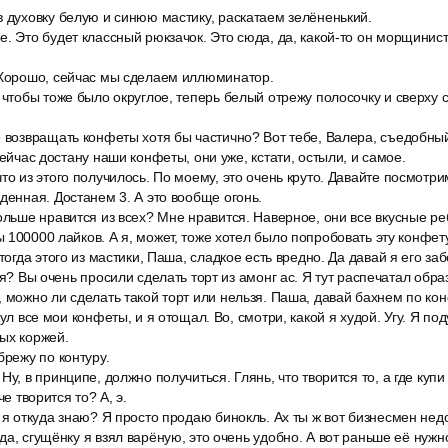
в духовку белую и синюю мастику, раскатаем зелёненький.
. Это будет классный рюкзачок. Это сюда, да, какой-то он морщинис
 Хорошо, сейчас мы сделаем иллюминатор.
 чтобы тоже было округлое, теперь белый отрежу полосочку и сверху
е возвращать конфеты хотя бы частично? Вот тебе, Валера, съедобны
сейчас достану наши конфеты, они уже, кстати, остыли, и самое.
то из этого получилось. По моему, это очень круто. Давайте посмотри
денная. Достанем 3. А это вообще огонь.
ольше нравится из всех? Мне нравится. Наверное, они все вкусные ре
 100000 лайков. А я, может, тоже хотел было попробовать эту конфету
тогда этого из мастики, Паша, сладкое есть вредно. Да давай я его заб
бя? Вы очень просили сделать торт из амонг ас. Я тут распечатал обра
 можно ли сделать такой торт или нельзя. Паша, давай бахнем по конф
нул все мои конфеты, и я отощал. Во, смотри, какой я худой. Угу. Я по
ых коржей.
брежу по контуру.
Ну, в принципе, должно получиться. Глянь, что творится то, а где купи
че творится то? А, э.
 я откуда знаю? Я просто продаю бинокль. Ах ты ж вот бизнесмен не
да, сгущёнку я взял варёную, это очень удобно. А вот раньше её нужн