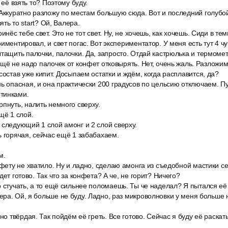
 её взять то? Поэтому буду.
 Аккуратно разложу по местам большую сюда. Вот и последний голубо
зять то start? Ой, Валера.
инёс тебе свет. Это не тот свет. Ну, не хочешь, как хочешь. Сиди в тем
иментировал, и свет погас. Вот экспериментатор. У меня есть тут 4 чу
тащить палочки, палочки. Да, запросто. Отдай кастрюлька и термоме
ещё не надо палочек от конфет отковырять. Нет, очень жаль. Разложи
состав уже кипит. Досыпаем остатки и ждём, когда расплавится, да?
ь опасная, и она практически 200 градусов по цельсию отключаем. Пус
тинками.
пнуть, налить немного сверху.
щё 1 слой.
 следующий 1 слой амонг и 2 слой сверху.
 горячая, сейчас ещё 1 забабахаем.
м.
нфету не хватило. Ну и ладно, сделаю амонга из съедобной мастики се
дет готово. Так что за конфета? А че, не горит? Ничего?
о стучать, а то ещё сильнее поломаешь. Ты че наделал? Я пытался её
ра. Ой, я больше не буду. Ладно, раз микроволновки у меня больше н
вно твёрдая. Так пойдём её греть. Все готово. Сейчас я буду её раскат