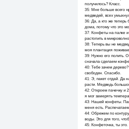
получилось? Класс.
35
:
Мне больше всего нр
медведей, всех умыхнул
36
:
Да, а кто же теперь
дома, потому что это м
37
:
Конфеты на палке и 
растопить в микроволнов
38
:
Теперь вы не медвед
моя плантация поживает
39
:
Нужно его полить. О
сначала сделаем конфет
40
:
Тебе зачем дерево?
свободен. Спасибо.
41
:
Э, пакет отдай. Да 
расти. Медведь большой
42
:
Откроем пачечку и 
я мог замерять темпера
43
:
Нашей конфеты. Паша
меня есть. Распечатаем
44
:
Обрежем по контуру.
воды. Это для того, чт
45
:
Конфеточка, ты это.