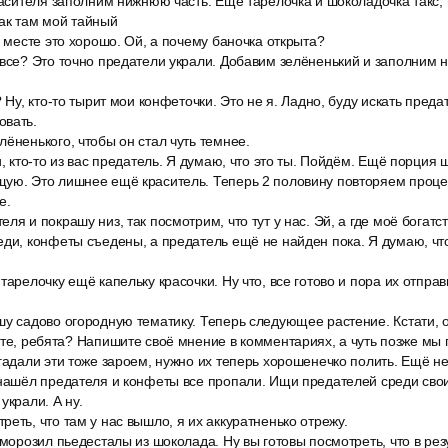
расителя заполним нижнюю часть. Ещё тарелочка и шоколадочка такс,
ак там мой тайный
а месте это хорошо. Ой, а почему баночка открыта?
 все? Это точно предатели украли. Добавим зелёненький и заполним 
? Ну, кто-то тырит мои конфеточки. Это не я. Ладно, буду искать пред
овать.
ёненького, чтобы он стал чуть темнее.
и, кто-то из вас предатель. Я думаю, что это ты. Пойдём. Ещё порция
ую. Это лишнее ещё краситель. Теперь 2 половину повторяем процед
е.
ля и покрашу низ, так посмотрим, что тут у нас. Эй, а где моё богат
еди, конфеты съедены, а предатель ещё не найден пока. Я думаю, что
тарелочку ещё капельку красочки. Ну что, все готово и пора их отправ
у садово огородную тематику. Теперь следующее растение. Кстати, о
ете, ребята? Напишите своё мнение в комментариях, а чуть позже мы
гадали эти тоже зароем, нужно их теперь хорошенечко полить. Ещё н
 нашёл предателя и конфеты все пропали. Ищи предателей среди сво
украли. А ну.
еть, что там у нас вышло, я их аккуратненько отрежу.
аморозил пьедесталы из шоколада. Ну вы готовы посмотреть, что в рез