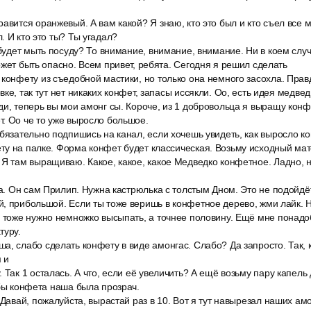
авится оранжевый. А вам какой? Я знаю, кто это был и кто съел все 
. И кто это ты? Ты угадал?
 будет мыть посуду? То внимание, внимание, внимание. Ни в коем случ
ожет быть опасно. Всем привет, ребята. Сегодня я решил сделать
конфету из съедобной мастики, но только она немного засохла. Прав
ке, так тут нет никаких конфет, запасы иссякли. Оо, есть идея медве
и, теперь вы мои амонг сы. Короче, из 1 добровольца я выращу конфе
. Оо че то уже выросло большое.
бязательно подпишись на канал, если хочешь увидеть, как выросло к
у на палке. Форма конфет будет классическая. Возьму исходный мат
 Я там выращиваю. Какое, какое, какое Медведко конфетное. Ладно, 
на. Он сам Прилип. Нужна кастрюлька с толстым Дном. Это не подойд
, прибольшой. Если ты тоже веришь в конфетное дерево, жми лайк. Н
2 тоже нужно немножко высыпать, а точнее половину. Ещё мне понадо
туру.
, слабо сделать конфету в виде амонгас. Слабо? Да запросто. Так, к
 и
 Так 1 осталась. А что, если её увеличить? А ещё возьму пару капел
обы конфета наша была прозрач.
 Давай, пожалуйста, вырастай раз в 10. Вот я тут навырезал наших ам