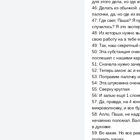
для этого дела, но где ж
46
:
Делать из обычной.
палочки, да, но где их в
47
:
Где свет, Паша? Я пр
случилось? Я это экспер
48
:
Из которых нужно вы
свою работу на а тебе 
49
:
Так, наш секретный 
50
:
Эта субстанция очен
поспешил с нашими кар
51
:
Сначала нужно зачер
52
:
Теперь амонг ас и е
53
:
Поправим палочку и
54
:
Эта штуковина очень
55
:
Сверху круглая.
56
:
И залью ещё 1 слое
57
:
Да, правда, на 4 ко
микроволновку, и все бу
58
:
Алло, Паша, не над
нечаянно поломал. Вале
в духовке.
59
:
Во какая. Но все ра
получить наших.