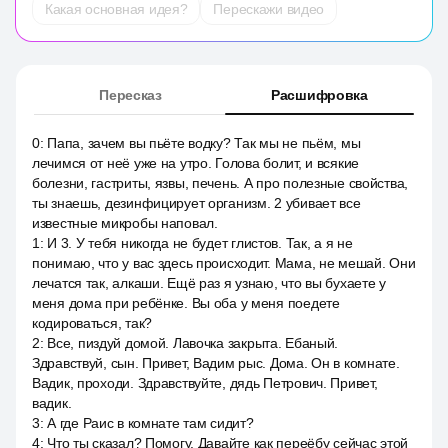
Какая основная идея?
Перескажи видео
Пересказ
Расшифровка
0
:
Папа, зачем вы пьёте водку? Так мы не пьём, мы
лечимся от неё уже на утро. Голова болит, и всякие
болезни, гастриты, язвы, печень. А про полезные свойства,
ты знаешь, дезинфицирует организм. 2 убивает все
известные микробы наповал.
1
:
И 3. У тебя никогда не будет глистов. Так, а я не
понимаю, что у вас здесь происходит. Мама, не мешай. Они
лечатся так, алкаши. Ещё раз я узнаю, что вы бухаете у
меня дома при ребёнке. Вы оба у меня поедете
кодироваться, так?
2
:
Все, пиздуй домой. Лавочка закрыта. Ебаный.
Здравствуй, сын. Привет, Вадим рыс. Дома. Он в комнате.
Вадик, проходи. Здравствуйте, дядь Петрович. Привет,
вадик.
3
:
А где Раис в комнате там сидит?
4
:
Что ты сказал? Помогу. Давайте как переёбу сейчас этой